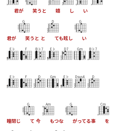
君
が
笑
う
と
嬉
し
い
G
D
G
君
が
笑
う
と
と
て
も
眩
し
い
E♭
F
B♭7
E♭
D7
Gm
B♭7
E♭
F
D
Gm
E♭
Dsus4
D
G
Am
G
Cm
瞳
閉
じ
て
今
も
つ
な
が
っ
て
る
事
を