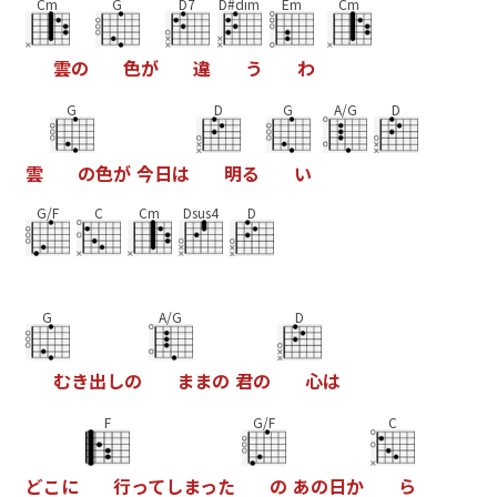
Cm
G
D7
D#dim
Em
Cm
雲
の
色
が
違
う
わ
G
D
G
A/G
D
雲
の
色
が
今
日
は
明
る
い
G/F
C
Cm
Dsus4
D
G
A/G
D
む
き
出
し
の
ま
ま
の
君
の
心
は
F
G/F
C
ど
こ
に
行
っ
て
し
ま
っ
た
の
あ
の
日
か
ら