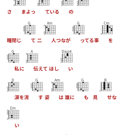
さ
ま
よ
っ
て
い
る
の
G
Am
G
Cm
瞳
閉
じ
て
二
人
つ
な
が
っ
て
る
事
を
G
A
Dsus4
私
に
伝
え
て
ほ
し
い
D
G
Am
G
B
涙
を
流
す
姿
は
誰
に
も
見
せ
な
Em
い