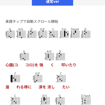
通常ver
楽譜タップで自動スクロール開始
G
A/G
D
G/F
C
Cm
Dsus4
D
G
A/G
D
心
臓
(
コ
コ
ロ
)
を
強
く
叩
い
た
り
F
G/F
C
溺
れ
る
様
に
涙
を
流
し
た
い
C
D/C
G
E7sus4