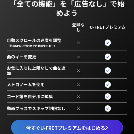
「全ての機能」を
「広告なし」で始
めよう
登録な
U-FRETプレミアム
し
自動スクロールの速度を調整
×
（曲のBPMに合わせた自動調整もあり）
曲のキーを変更
×
お気に入りに上限なしで曲を追
×
加
メトロノームを使用
×
コード譜を自分用に編集
×
動画プラスでスキップ制限なし
×
今すぐU-FRETプレミアムをはじめる