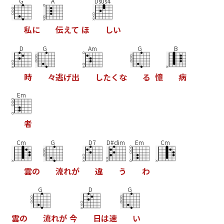
G
A
Dsus4
私
に
伝
え
て
ほ
し
い
D
G
Am
G
B
時
々
逃
げ
出
し
た
く
な
る
憶
病
Em
者
Cm
G
D7
D#dim
Em
Cm
雲
の
流
れ
が
違
う
わ
G
D
G
雲
の
流
れ
が
今
日
は
速
い