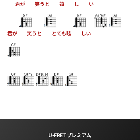
君
が
笑
う
と
嬉
し
い
G#
D#
G#
A#/G#
D#
君
が
笑
う
と
と
て
も
眩
し
い
G#
C#
C#m
D#sus4
D#
G#
U-FRETプレミアム