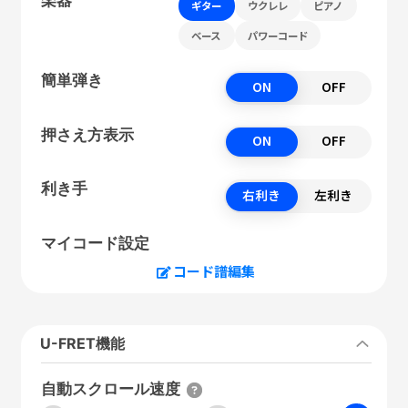
ギター
ウクレレ
ピアノ
ベース
パワーコード
簡単弾き
ON
OFF
押さえ方表示
ON
OFF
利き手
右利き
左利き
マイコード設定
コード譜編集
U-FRET機能
自動スクロール速度