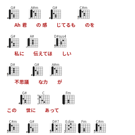
G#
A#m
G#
C#m
A
h
君
の
感
じ
て
る
も
の
を
G#
A#
D#sus4
私
に
伝
え
て
ほ
し
い
D#
G#
A#m
不
思
議
な
力
が
G#
C
Fm
こ
の
世
に
あ
っ
て
C#m
G#
D#7
Edim
Fm
C#m