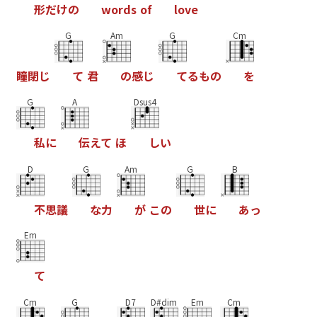
形
だ
け
の
w
o
r
d
s
o
f
l
o
v
e
G
Am
G
Cm
瞳
閉
じ
て
君
の
感
じ
て
る
も
の
を
G
A
Dsus4
私
に
伝
え
て
ほ
し
い
D
G
Am
G
B
不
思
議
な
力
が
こ
の
世
に
あ
っ
Em
て
Cm
G
D7
D#dim
Em
Cm