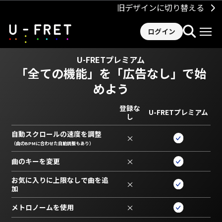
旧デザインに切り替える
ログイン
U-FRETプレミアム
「全ての機能」を
「広告なし」で始
めよう
登録な
U-FRETプレミアム
し
自動スクロールの速度を調整
×
（曲のBPMに合わせた自動調整もあり）
曲のキーを変更
×
お気に入りに上限なしで曲を追
×
加
メトロノームを使用
×