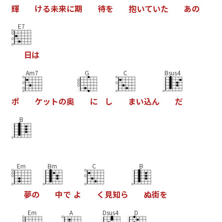
輝
け
る
未
来
に
期
待
を
抱
い
て
い
た
あ
の
E7
日
は
Am7
G
C
Bsus4
ポ
ケ
ッ
ト
の
奥
に
し
ま
い
込
ん
だ
B
Em
Bm
C
B
夢
の
中
で
よ
く
見
知
ら
ぬ
街
を
Em
A
Dsus4
D