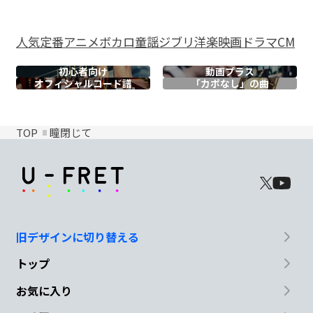
人気
定番
アニメ
ボカロ
童謡
ジブリ
洋楽
映画
ドラマ
CM
初心者向け
動画プラス
オフィシャル
コード譜
「カポなし」の曲
TOP
瞳閉じて
旧デザインに切り替える
トップ
お気に入り