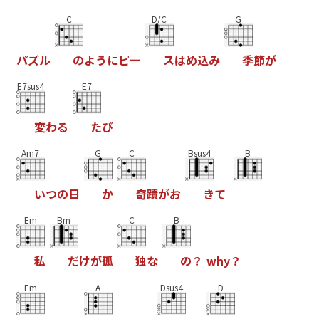
C
D/C
G
パ
ズ
ル
の
よ
う
に
ピ
ー
ス
は
め
込
み
季
節
が
E7sus4
E7
変
わ
る
た
び
Am7
G
C
Bsus4
B
い
つ
の
日
か
奇
蹟
が
お
き
て
Em
Bm
C
B
私
だ
け
が
孤
独
な
の
？
w
h
y
？
Em
A
Dsus4
D