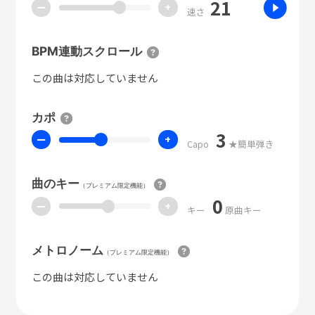
21
ー
+
速さ
BPM連動スクロール
この曲は対応していません
カポ
3
ー
+
Capo
★簡単弾き
曲のキー
（プレミアム限定機能）
0
ー
+
キー
原曲キー
メトロノーム
（プレミアム限定機能）
この曲は対応していません