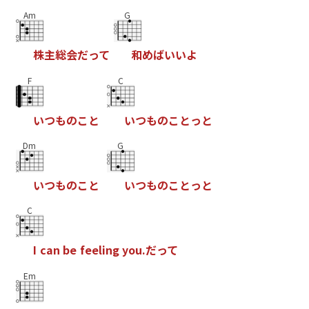
Am
G
株
主
総
会
だ
っ
て
和
め
ば
い
い
よ
F
C
い
つ
も
の
こ
と
い
つ
も
の
こ
と
っ
と
Dm
G
い
つ
も
の
こ
と
い
つ
も
の
こ
と
っ
と
C
I
c
a
n
b
e
f
e
e
l
i
n
g
y
o
u
.
だ
っ
て
Em