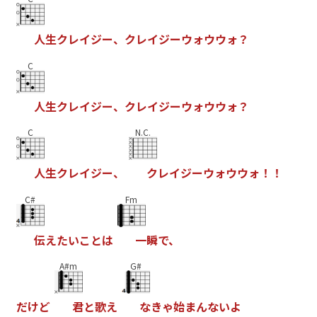
人
生
ク
レ
イ
ジ
ー
、
ク
レ
イ
ジ
ー
ウ
ォ
ウ
ウ
ォ
？
C
人
生
ク
レ
イ
ジ
ー
、
ク
レ
イ
ジ
ー
ウ
ォ
ウ
ウ
ォ
？
C
N.C.
人
生
ク
レ
イ
ジ
ー
、
ク
レ
イ
ジ
ー
ウ
ォ
ウ
ウ
ォ
！
！
C#
Fm
伝
え
た
い
こ
と
は
一
瞬
で
、
A#m
G#
だ
け
ど
君
と
歌
え
な
き
ゃ
始
ま
ん
な
い
よ