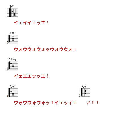
F#
イ
ェ
イ
イ
ェ
ッ
エ
！
C#
ウ
ォ
ウ
ウ
ォ
ウ
ォ
ッ
ウ
ォ
ウ
ウ
ォ
！
D#m
イ
ェ
エ
エ
ッ
ッ
エ
！
G#
C#
ウ
ォ
ウ
ウ
ォ
ウ
ォ
ッ
！
イ
ェ
ッ
ィ
ェ
ア
！
！