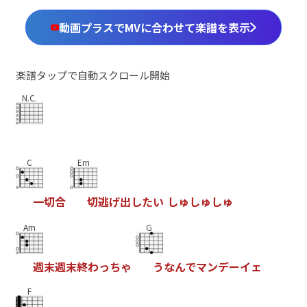
動画プラスでMVに合わせて楽譜を表示
楽譜タップで自動スクロール開始
N.C.
C
Em
一
切
合
切
逃
げ
出
し
た
い
し
ゅ
し
ゅ
し
ゅ
Am
G
週
末
週
末
終
わ
っ
ち
ゃ
う
な
ん
で
マ
ン
デ
ー
イ
ェ
F