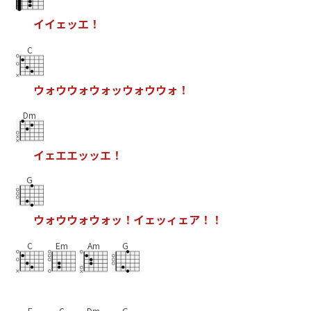
イ
イ
ェ
ッ
エ
！
C
ウ
ォ
ウ
ウ
ォ
ウ
ォ
ッ
ウ
ォ
ウ
ウ
ォ
！
Dm
イ
ェ
エ
エ
ッ
ッ
エ
！
G
ウ
ォ
ウ
ウ
ォ
ウ
ォ
ッ
！
イ
ェ
ッ
ィ
ェ
ア
！
！
C
Em
Am
G
F
C
Dm
G