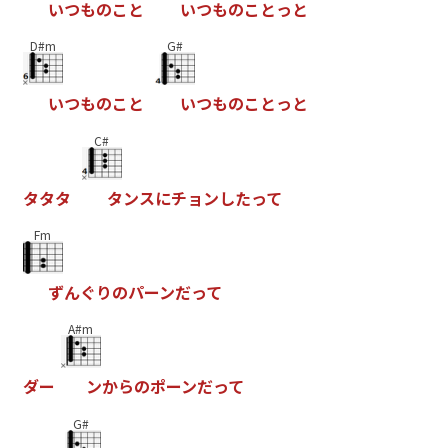
い
つ
も
の
こ
と
い
つ
も
の
こ
と
っ
と
D#m
G#
い
つ
も
の
こ
と
い
つ
も
の
こ
と
っ
と
C#
タ
タ
タ
タ
ン
ス
に
チ
ョ
ン
し
た
っ
て
Fm
ず
ん
ぐ
り
の
パ
ー
ン
だ
っ
て
A#m
ダ
ー
ン
か
ら
の
ポ
ー
ン
だ
っ
て
G#