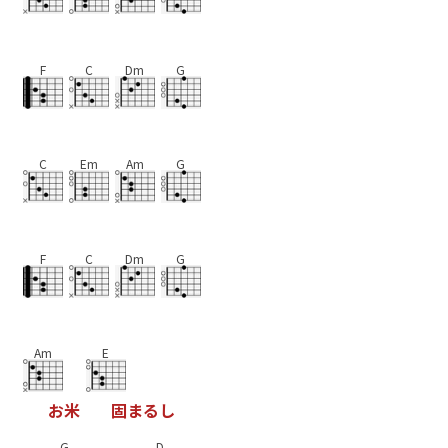
F
C
Dm
G
C
Em
Am
G
F
C
Dm
G
Am
E
お
米
固
ま
る
し
G
D