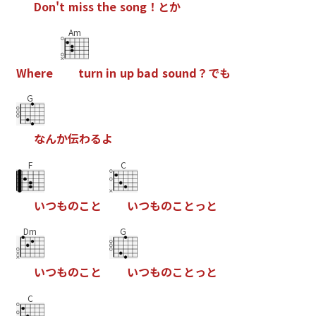
D
o
n
'
t
m
i
s
s
t
h
e
s
o
n
g
！
と
か
Am
W
h
e
r
e
t
u
r
n
i
n
u
p
b
a
d
s
o
u
n
d
？
で
も
G
な
ん
か
伝
わ
る
よ
F
C
い
つ
も
の
こ
と
い
つ
も
の
こ
と
っ
と
Dm
G
い
つ
も
の
こ
と
い
つ
も
の
こ
と
っ
と
C