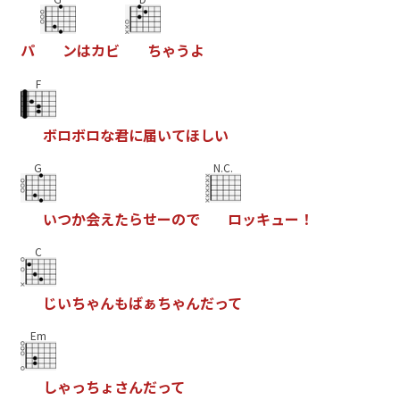
パ
ン
は
カ
ビ
ち
ゃ
う
よ
F
ボ
ロ
ボ
ロ
な
君
に
届
い
て
ほ
し
い
G
N.C.
い
つ
か
会
え
た
ら
せ
ー
の
で
ロ
ッ
キ
ュ
ー
！
C
じ
い
ち
ゃ
ん
も
ば
ぁ
ち
ゃ
ん
だ
っ
て
Em
し
ゃ
っ
ち
ょ
さ
ん
だ
っ
て