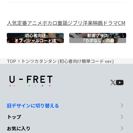
人気
定番
アニメ
ボカロ
童謡
ジブリ
洋楽
映画
ドラマ
CM
初心者向け
動画プラス
オフィシャル
コード譜
「カポなし」の曲
TOP
トンツカタンタン (初心者向け簡単コード ver.)
旧デザインに切り替える
トップ
お気に入り