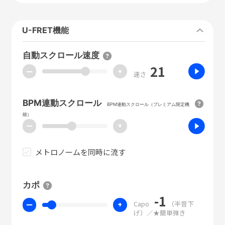
U-FRET機能
自動スクロール速度
21
ー
+
速さ
BPM連動スクロール
BPM連動スクロール（プレミアム限定機
能）
ー
+
メトロノームを同時に流す
カポ
-1
Capo
（半音下
ー
+
げ）／★簡単弾き