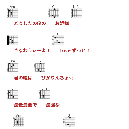
Am
G
N.C.
ど
う
し
た
の
僕
の
お
姫
様
F
C
き
ゃ
わ
う
ぃ
ー
よ
！
L
o
v
e
ず
っ
と
！
Dm
G
君
の
瞳
は
ぴ
か
り
ん
ち
ょ
☆
C
Em
最
低
最
悪
で
最
強
な
Am
G