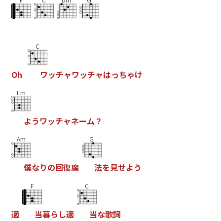
C
O
h
ワ
ッ
チ
ャ
ワ
ッ
チ
ャ
は
っ
ち
ゃ
け
Em
よ
う
ワ
ッ
チ
ャ
ネ
ー
ム
？
Am
G
僕
な
り
の
回
復
魔
法
を
見
せ
よ
う
F
C
適
当
暮
ら
し
適
当
な
歌
詞