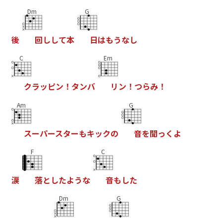
Dm
G
後
回
し
し
て
本
日
は
も
う
な
し
C
Em
ク
ラ
ッ
ピ
ン
！
タ
ン
バ
リ
ン
！
つ
ら
み
！
Am
G
ス
ー
パ
ー
ス
タ
ー
も
キ
ッ
ク
の
音
を
聞
っ
く
よ
F
C
涙
落
と
し
た
よ
う
な
音
も
し
た
Dm
G