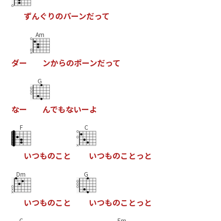
ず
ん
ぐ
り
の
パ
ー
ン
だ
っ
て
Am
ダ
ー
ン
か
ら
の
ポ
ー
ン
だ
っ
て
G
な
ー
ん
で
も
な
い
ー
よ
F
C
い
つ
も
の
こ
と
い
つ
も
の
こ
と
っ
と
Dm
G
い
つ
も
の
こ
と
い
つ
も
の
こ
と
っ
と
C
Em