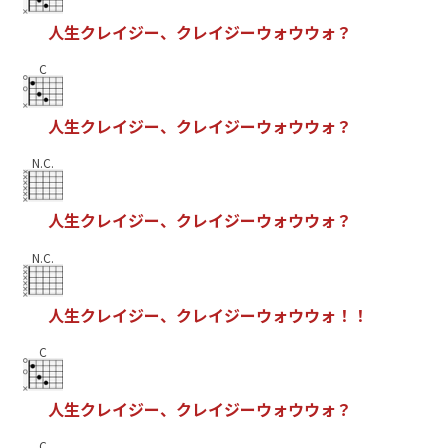
人
生
ク
レ
イ
ジ
ー
、
ク
レ
イ
ジ
ー
ウ
ォ
ウ
ウ
ォ
？
C
人
生
ク
レ
イ
ジ
ー
、
ク
レ
イ
ジ
ー
ウ
ォ
ウ
ウ
ォ
？
N.C.
人
生
ク
レ
イ
ジ
ー
、
ク
レ
イ
ジ
ー
ウ
ォ
ウ
ウ
ォ
？
N.C.
人
生
ク
レ
イ
ジ
ー
、
ク
レ
イ
ジ
ー
ウ
ォ
ウ
ウ
ォ
！
！
C
人
生
ク
レ
イ
ジ
ー
、
ク
レ
イ
ジ
ー
ウ
ォ
ウ
ウ
ォ
？
C