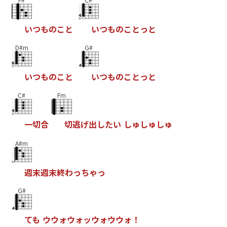
い
つ
も
の
こ
と
い
つ
も
の
こ
と
っ
と
D#m
G#
い
つ
も
の
こ
と
い
つ
も
の
こ
と
っ
と
C#
Fm
一
切
合
切
逃
げ
出
し
た
い
し
ゅ
し
ゅ
し
ゅ
A#m
週
末
週
末
終
わ
っ
ち
ゃ
っ
G#
て
も
ウ
ウ
ォ
ウ
ォ
ッ
ウ
ォ
ウ
ウ
ォ
！