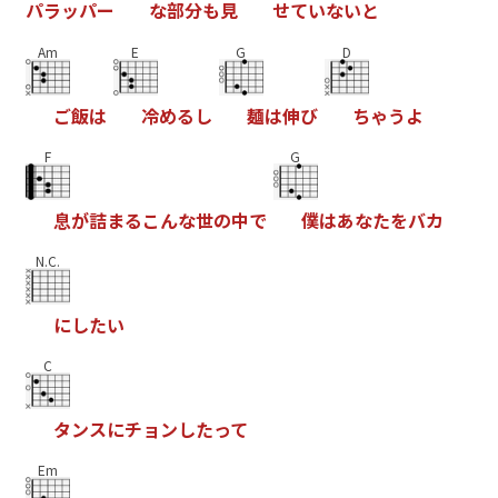
パ
ラ
ッ
パ
ー
な
部
分
も
見
せ
て
い
な
い
と
Am
E
G
D
ご
飯
は
冷
め
る
し
麺
は
伸
び
ち
ゃ
う
よ
F
G
息
が
詰
ま
る
こ
ん
な
世
の
中
で
僕
は
あ
な
た
を
バ
カ
N.C.
に
し
た
い
C
タ
ン
ス
に
チ
ョ
ン
し
た
っ
て
Em