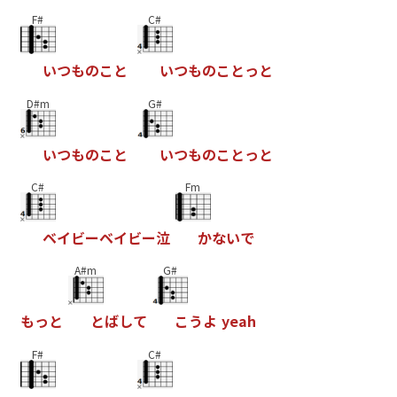
F#
C#
い
つ
も
の
こ
と
い
つ
も
の
こ
と
っ
と
D#m
G#
い
つ
も
の
こ
と
い
つ
も
の
こ
と
っ
と
C#
Fm
ベ
イ
ビ
ー
ベ
イ
ビ
ー
泣
か
な
い
で
A#m
G#
も
っ
と
と
ば
し
て
こ
う
よ
y
e
a
h
F#
C#