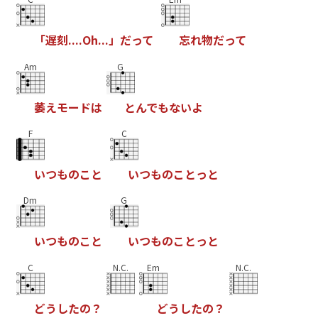
「
遅
刻
.
.
.
.
O
h
.
.
.
」
だ
っ
て
忘
れ
物
だ
っ
て
Am
G
萎
え
モ
ー
ド
は
と
ん
で
も
な
い
よ
F
C
い
つ
も
の
こ
と
い
つ
も
の
こ
と
っ
と
Dm
G
い
つ
も
の
こ
と
い
つ
も
の
こ
と
っ
と
C
N.C.
Em
N.C.
ど
う
し
た
の
？
ど
う
し
た
の
？