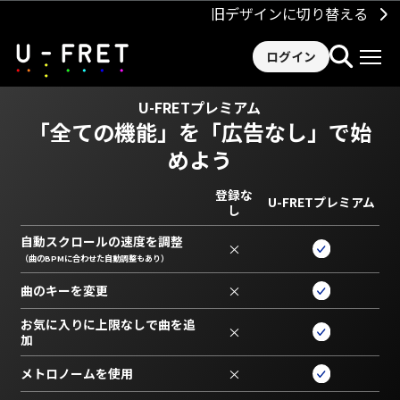
旧デザインに切り替える
ログイン
U-FRETプレミアム
「全ての機能」を
「広告なし」で始
めよう
登録な
U-FRETプレミアム
し
自動スクロールの速度を調整
×
（曲のBPMに合わせた自動調整もあり）
曲のキーを変更
×
お気に入りに上限なしで曲を追
×
加
メトロノームを使用
×