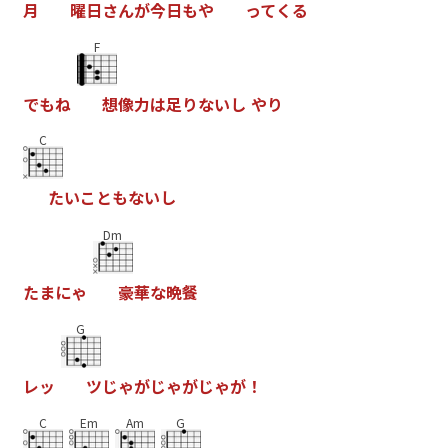
月
曜
日
さ
ん
が
今
日
も
や
っ
て
く
る
F
で
も
ね
想
像
力
は
足
り
な
い
し
や
り
C
た
い
こ
と
も
な
い
し
Dm
た
ま
に
ゃ
豪
華
な
晩
餐
G
レ
ッ
ツ
じ
ゃ
が
じ
ゃ
が
じ
ゃ
が
！
C
Em
Am
G