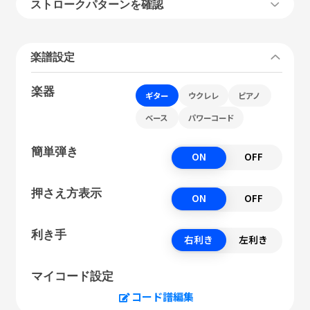
ストロークパターンを確認
楽譜設定
楽器
ギター
ウクレレ
ピアノ
ベース
パワーコード
簡単弾き
ON
OFF
押さえ方表示
ON
OFF
利き手
右利き
左利き
マイコード設定
コード譜編集