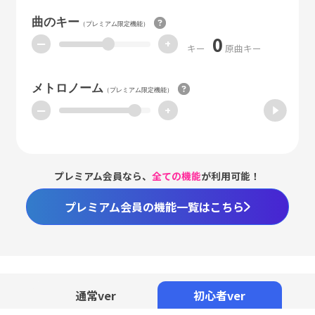
曲のキー
（プレミアム限定機能）
0
ー
+
キー
原曲キー
メトロノーム
（プレミアム限定機能）
ー
+
プレミアム会員なら、
全ての機能
が利用可能！
プレミアム会員の機能一覧はこちら
Loaded
:
70.83%
/
Unmute
通常ver
初心者ver