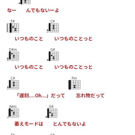
な
ー
ん
で
も
な
い
ー
よ
F#
C#
い
つ
も
の
こ
と
い
つ
も
の
こ
と
っ
と
D#m
G#
い
つ
も
の
こ
と
い
つ
も
の
こ
と
っ
と
C#
Fm
「
遅
刻
.
.
.
.
O
h
.
.
.
」
だ
っ
て
忘
れ
物
だ
っ
て
A#m
G#
萎
え
モ
ー
ド
は
と
ん
で
も
な
い
よ
F#
C#