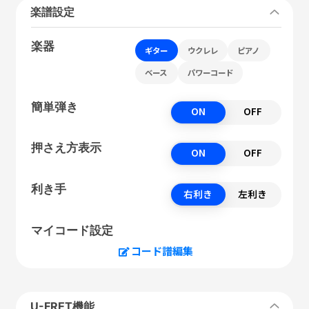
楽譜設定
楽器
ギター
ウクレレ
ピアノ
ベース
パワーコード
簡単弾き
ON
OFF
押さえ方表示
ON
OFF
利き手
右利き
左利き
マイコード設定
コード譜編集
U-FRET機能