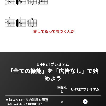
C
F
G
愛
し
て
る
っ
て
嘘
つ
く
ん
だ
U-FRETプレミアム
「全ての機能」を
「広告なし」で始
めよう
登録な
U-FRETプレミアム
し
自動スクロールの速度を調整
×
（曲のBPMに合わせた自動調整もあり）