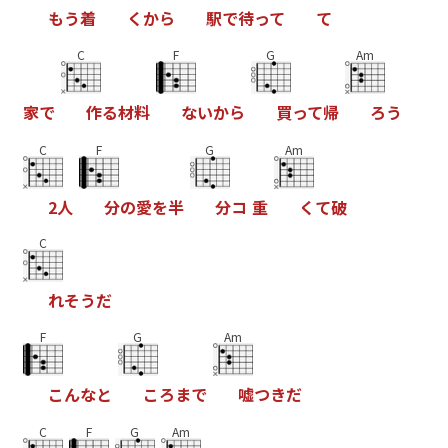
も
う
着
く
か
ら
駅
で
待
っ
て
て
C
F
G
Am
家
で
作
る
材
料
な
い
か
ら
買
っ
て
帰
ろ
う
C
F
G
Am
2
人
分
の
愛
を
半
分
コ
重
く
て
破
C
れ
そ
う
だ
F
G
Am
こ
ん
な
と
こ
ろ
ま
で
嘘
つ
き
だ
C
F
G
Am