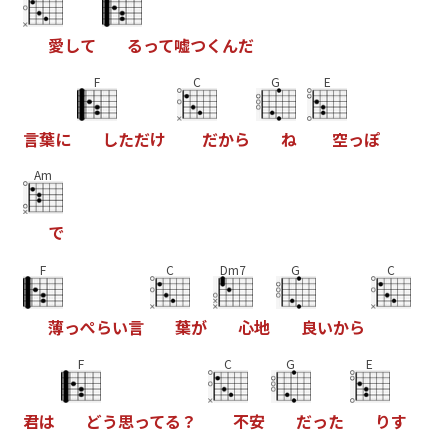
愛
し
て
る
っ
て
嘘
つ
く
ん
だ
F
C
G
E
言
葉
に
し
た
だ
け
だ
か
ら
ね
空
っ
ぽ
Am
で
F
C
Dm7
G
C
薄
っ
ぺ
ら
い
言
葉
が
心
地
良
い
か
ら
F
C
G
E
君
は
ど
う
思
っ
て
る
？
不
安
だ
っ
た
り
す