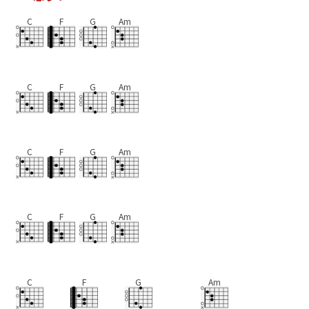
C
F
G
Am
C
F
G
Am
C
F
G
Am
C
F
G
Am
C
F
G
Am