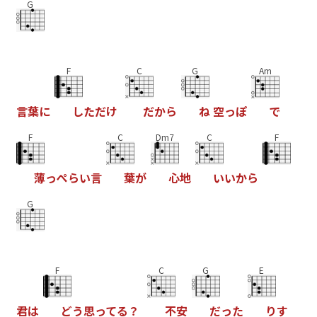
G
F
C
G
Am
言
葉
に
し
た
だ
け
だ
か
ら
ね
空
っ
ぽ
で
F
C
Dm7
C
F
薄
っ
ぺ
ら
い
言
葉
が
心
地
い
い
か
ら
G
F
C
G
E
君
は
ど
う
思
っ
て
る
？
不
安
だ
っ
た
り
す