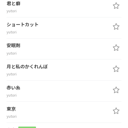
君と癖
yutori
ショートカット
yutori
安眠剤
yutori
月と私のかくれんぼ
yutori
赤い糸
yutori
東京
yutori