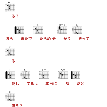
Am
る
？
F
C
Dm7
G
ほ
ら
ま
た
で
た
ら
め
分
か
り
き
っ
て
C
る
F
G
Em
Am
F
愛
し
て
る
よ
本
当
に
嘘
だ
と
G
思
う
？