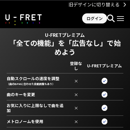
旧デザインに切り替える
ログイン
U-FRETプレミアム
「全ての機能」を
「広告なし」で始
めよう
登録な
U-FRETプレミアム
し
自動スクロールの速度を調整
×
（曲のBPMに合わせた自動調整もあり）
曲のキーを変更
×
お気に入りに上限なしで曲を追
×
加
メトロノームを使用
×