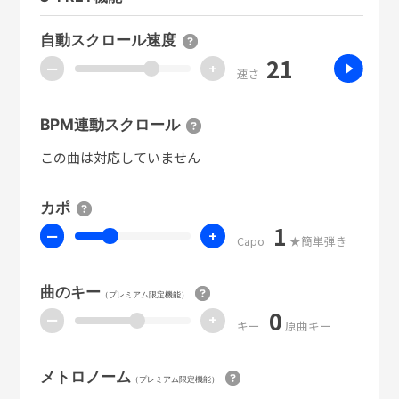
自動スクロール速度
21
ー
+
速さ
BPM連動スクロール
この曲は対応していません
カポ
1
ー
+
Capo
★簡単弾き
曲のキー
（プレミアム限定機能）
0
ー
+
キー
原曲キー
メトロノーム
（プレミアム限定機能）