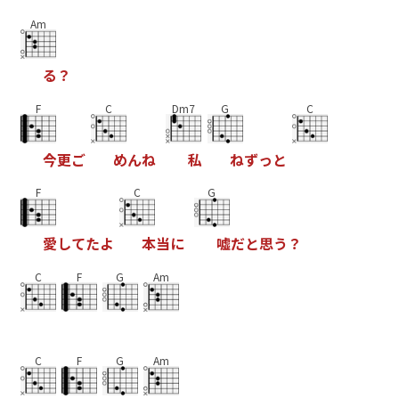
Am
る
？
F
C
Dm7
G
C
今
更
ご
め
ん
ね
私
ね
ず
っ
と
F
C
G
愛
し
て
た
よ
本
当
に
嘘
だ
と
思
う
？
C
F
G
Am
C
F
G
Am