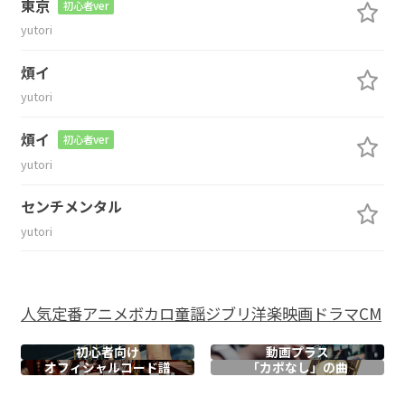
東京
初心者ver
yutori
煩イ
yutori
煩イ
初心者ver
yutori
センチメンタル
yutori
人気
定番
アニメ
ボカロ
童謡
ジブリ
洋楽
映画
ドラマ
CM
初心者向け
動画プラス
オフィシャル
コード譜
「カポなし」の曲