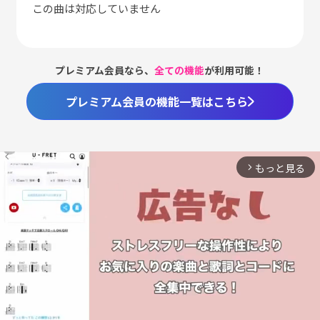
この曲は対応していません
プレミアム会員なら、
全ての機能
が利用可能！
プレミアム会員の機能一覧はこちら
もっと見る
arrow_forward_ios