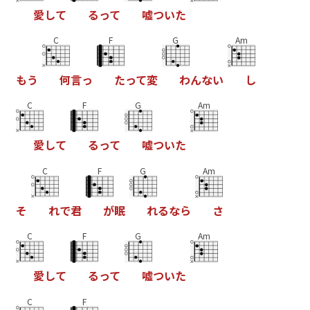
愛
し
て
る
っ
て
嘘
つ
い
た
C
F
G
Am
も
う
何
言
っ
た
っ
て
変
わ
ん
な
い
し
C
F
G
Am
愛
し
て
る
っ
て
嘘
つ
い
た
C
F
G
Am
そ
れ
で
君
が
眠
れ
る
な
ら
さ
C
F
G
Am
愛
し
て
る
っ
て
嘘
つ
い
た
C
F