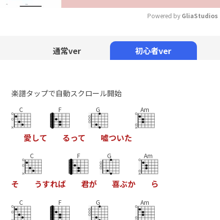
Powered by 
GliaStudios
Mute
通常ver
初心者ver
楽譜タップで自動スクロール開始
C
F
G
Am
愛
し
て
る
っ
て
嘘
つ
い
た
C
F
G
Am
そ
う
す
れ
ば
君
が
喜
ぶ
か
ら
C
F
G
Am