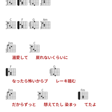
C
F
G
Am
Dm
C
溺
愛
し
て
戻
れ
な
い
く
ら
い
に
F
G
な
っ
た
ら
怖
い
か
ら
ブ
レ
ー
キ
踏
む
Dm
C
Fm
だ
か
ら
ず
っ
と
想
え
て
た
し
染
ま
っ
て
た
よ