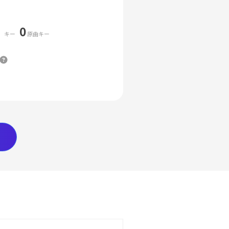
0
キー
原曲キー