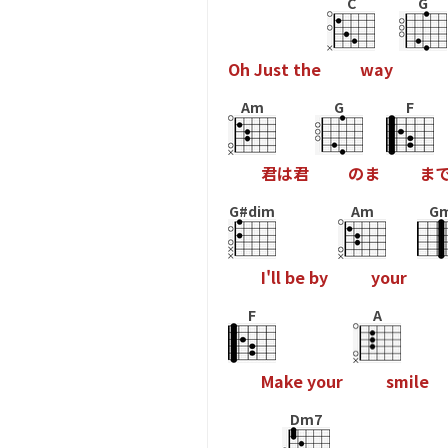
C
G
O
h
J
u
s
t
t
h
e
w
a
y
Am
G
F
君
は
君
の
ま
ま
G#dim
Am
G
I
'
l
l
b
e
b
y
y
o
u
r
F
A
M
a
k
e
y
o
u
r
s
m
i
l
e
Dm7