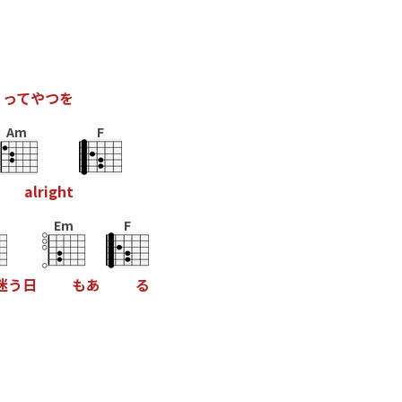
」
っ
て
や
つ
を
Am
F
a
l
r
i
g
h
t
Em
F
迷
う
日
も
あ
る