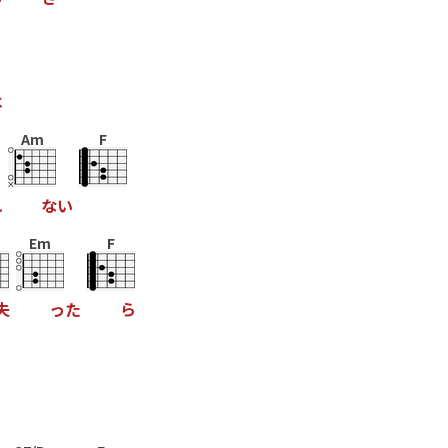
は
Am
F
れ
な
い
Em
F
失
っ
た
ら