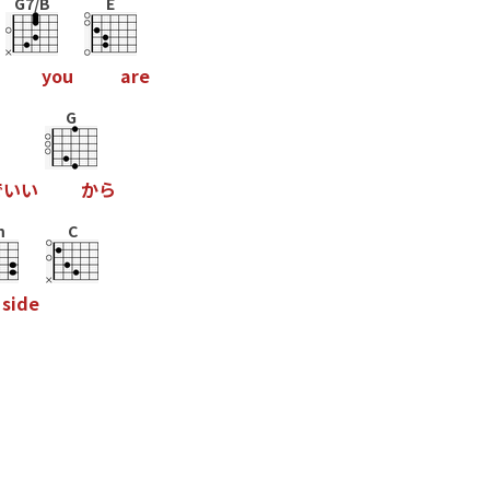
G7/B
E
y
o
u
a
r
e
G
で
い
い
か
ら
m
C
s
i
d
e