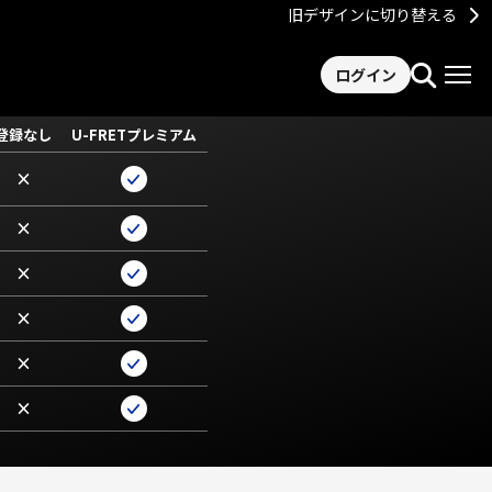
旧デザインに切り替える
ログイン
登録なし
U-FRETプレミアム
×
×
×
×
×
×