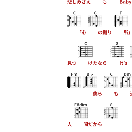
悲
し
み
さ
え
も
B
a
b
y
C
G
F
「
心
の
拠
り
所
C
G
見
つ
け
た
な
ら
I
t
'
s
Fm
B♭
C
Dm
僕
ら
も
F#dim
G
人
間
だ
か
ら