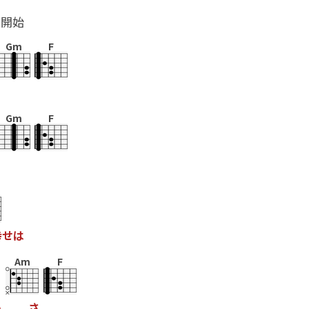
ル開始
Gm
F
Gm
F
幸
せ
は
Am
F
い
さ