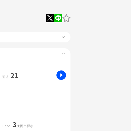
21
速さ
3
Capo
★簡単弾き