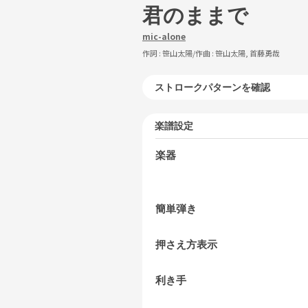
君のままで
mic-alone
作詞 :
笹山太陽
/作曲 :
笹山太陽, 首藤勇哉
ストロークパターンを確認
楽譜設定
楽器
簡単弾き
押さえ方表示
利き手