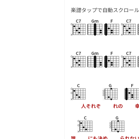
楽譜タップで自動スクロー
C7
Gm
F
C7
C7
Gm
F
C7
C
G
F
人
そ
れ
ぞ
れ
の
C
G
誰
に
も
決
め
ら
れ
な