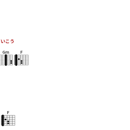
て
い
こ
う
Gm
F
F