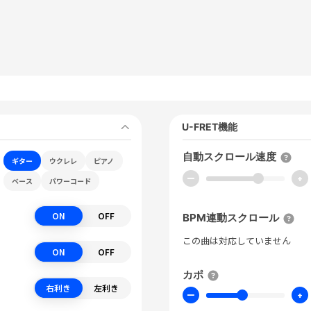
U-FRET機能
自動スクロール速度
ギター
ウクレレ
ピアノ
ー
+
ベース
パワーコード
ON
OFF
BPM連動スクロール
この曲は対応していません
ON
OFF
カポ
右利き
左利き
ー
+