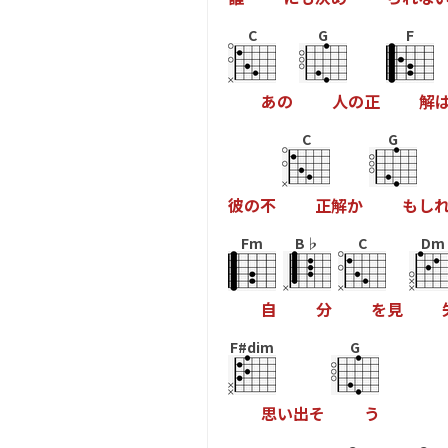
C
G
F
あ
の
人
の
正
解
C
G
彼
の
不
正
解
か
も
し
Fm
B♭
C
Dm
自
分
を
見
F#dim
G
思
い
出
そ
う