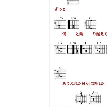
ず
っ
と
Em
Fm
G
僕
と
乗
り
越
え
C7
Gm
F
C7
C
あ
り
ふ
れ
た
日
々
に
訪
れ
た
G
Am