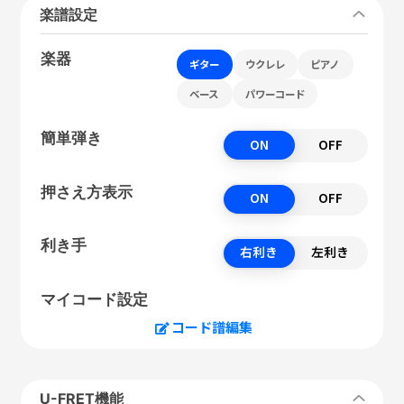
楽譜設定
楽器
ギター
ウクレレ
ピアノ
ベース
パワーコード
簡単弾き
ON
OFF
押さえ方表示
ON
OFF
利き手
右利き
左利き
マイコード設定
コード譜編集
U-FRET機能