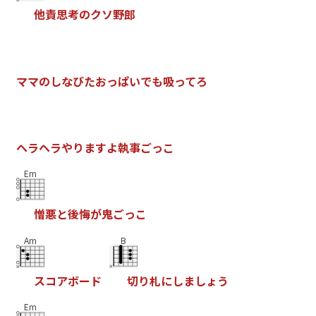
他
責
思
考
の
ク
ソ
野
郎
マ
マ
の
し
な
び
た
お
っ
ぱ
い
で
も
吸
っ
て
ろ
ヘ
ラ
ヘ
ラ
や
り
ま
す
よ
執
事
ご
っ
こ
Em
憎
悪
と
後
悔
が
鬼
ご
っ
こ
Am
B
ス
コ
ア
ボ
ー
ド
切
り
札
に
し
ま
し
ょ
う
Em