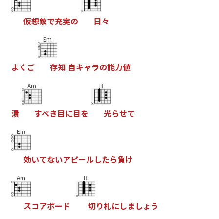
仮
想
敵
で
充
実
の
日
々
Em
よ
く
ご
存
知
自
キ
ャ
ラ
の
能
力
値
Am
B
潰
す
べ
き
目
に
目
を
光
ら
せ
て
Em
効
い
て
な
い
ア
ピ
ー
ル
し
た
ら
負
け
Am
B
ス
コ
ア
ボ
ー
ド
切
り
札
に
し
ま
し
ょ
う