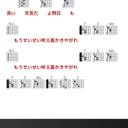
良
い
天
気
だ
よ
明
日
も
N.C.
F
E
Am
も
う
せ
い
ぜ
い
吠
え
面
か
き
や
が
れ
N.C.
F
E
Am
も
う
せ
い
ぜ
い
吠
え
面
か
き
や
が
れ
F
E
Am
F
G
C