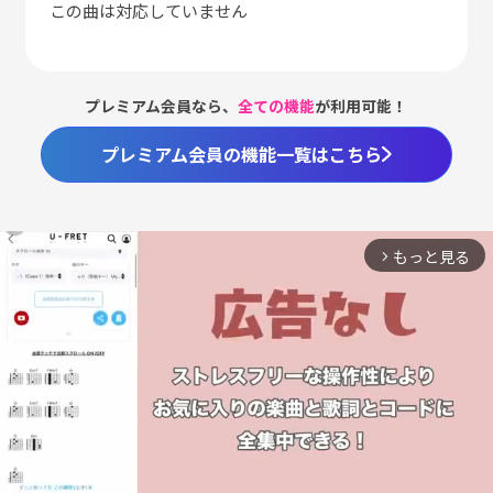
この曲は対応していません
プレミアム会員なら、
全ての機能
が利用可能！
プレミアム会員の機能一覧はこちら
もっと見る
arrow_forward_ios