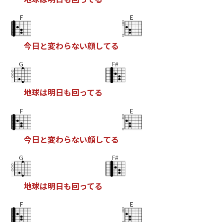
F
E
今
日
と
変
わ
ら
な
い
顔
し
て
る
G
F#
地
球
は
明
日
も
回
っ
て
る
F
E
今
日
と
変
わ
ら
な
い
顔
し
て
る
G
F#
地
球
は
明
日
も
回
っ
て
る
F
E