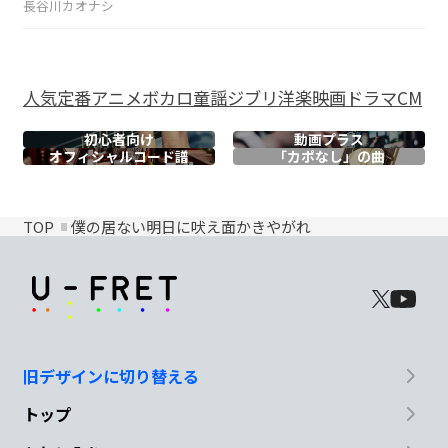
長谷川カオナシ
人気
定番
アニメ
ボカロ
童謡
ジブリ
洋楽
映画
ドラマ
CM
初心者向け
動画プラス
オフィシャル
コード譜
「カポなし」の曲
TOP
僕の居ない明日に吠え面かきやがれ
旧デザインに切り替える
トップ