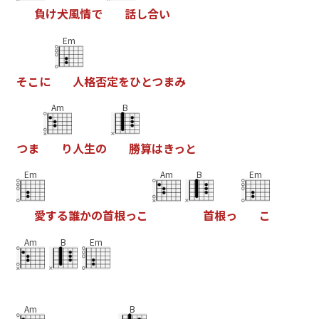
負
け
犬
風
情
で
話
し
合
い
Em
そ
こ
に
人
格
否
定
を
ひ
と
つ
ま
み
Am
B
つ
ま
り
人
生
の
勝
算
は
き
っ
と
Em
Am
B
Em
愛
す
る
誰
か
の
首
根
っ
こ
首
根
っ
こ
Am
B
Em
Am
B