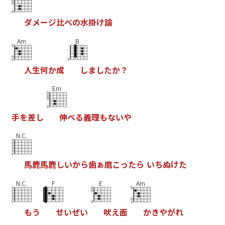
ダ
メ
ー
ジ
比
べ
の
水
掛
け
論
Am
B
人
生
何
か
成
し
ま
し
た
か
？
Em
手
を
差
し
伸
べ
る
義
理
も
な
い
や
N.C.
馬
鹿
馬
鹿
し
い
か
ら
歯
ぁ
磨
こ
っ
た
ら
い
ち
ぬ
け
た
N.C.
F
E
Am
も
う
せ
い
ぜ
い
吠
え
面
か
き
や
が
れ