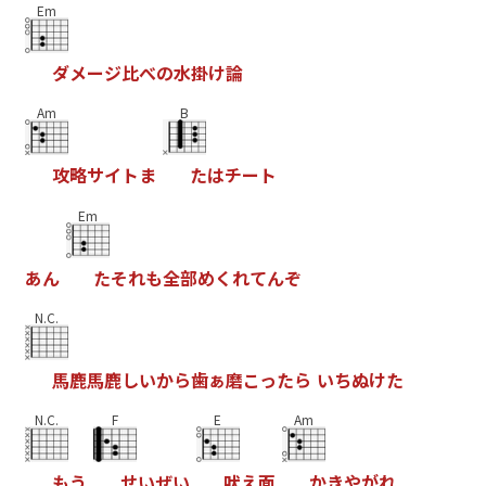
Em
ダ
メ
ー
ジ
比
べ
の
水
掛
け
論
Am
B
攻
略
サ
イ
ト
ま
た
は
チ
ー
ト
Em
あ
ん
た
そ
れ
も
全
部
め
く
れ
て
ん
ぞ
N.C.
馬
鹿
馬
鹿
し
い
か
ら
歯
ぁ
磨
こ
っ
た
ら
い
ち
ぬ
け
た
N.C.
F
E
Am
も
う
せ
い
ぜ
い
吠
え
面
か
き
や
が
れ