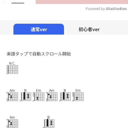
Powered by 
GliaStudios
Mute
通常ver
初心者ver
楽譜タップで自動スクロール開始
N.C.
Am
B
Em
Am
B
Em
Am
B