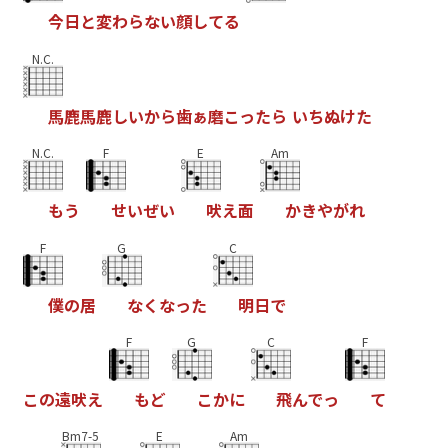
今
日
と
変
わ
ら
な
い
顔
し
て
る
N.C.
馬
鹿
馬
鹿
し
い
か
ら
歯
ぁ
磨
こ
っ
た
ら
い
ち
ぬ
け
た
N.C.
F
E
Am
も
う
せ
い
ぜ
い
吠
え
面
か
き
や
が
れ
F
G
C
僕
の
居
な
く
な
っ
た
明
日
で
F
G
C
F
こ
の
遠
吠
え
も
ど
こ
か
に
飛
ん
で
っ
て
Bm7-5
E
Am