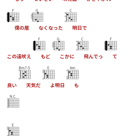
F
G
C
僕
の
居
な
く
な
っ
た
明
日
で
F
G
C
F
こ
の
遠
吠
え
も
ど
こ
か
に
飛
ん
で
っ
て
Bm7-5
E
Am
良
い
天
気
だ
よ
明
日
も
N.C.
E