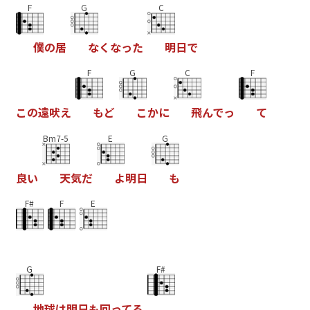
F
G
C
僕
の
居
な
く
な
っ
た
明
日
で
F
G
C
F
こ
の
遠
吠
え
も
ど
こ
か
に
飛
ん
で
っ
て
Bm7-5
E
G
良
い
天
気
だ
よ
明
日
も
F#
F
E
G
F#
地
球
は
明
日
も
回
っ
て
る