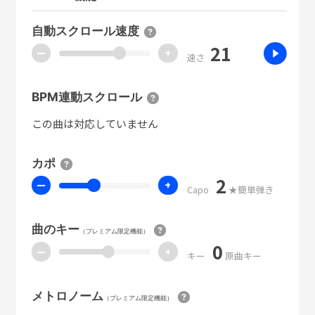
自動スクロール速度
21
ー
+
速さ
BPM連動スクロール
この曲は対応していません
カポ
2
ー
+
Capo
★簡単弾き
曲のキー
（プレミアム限定機能）
0
ー
+
キー
原曲キー
メトロノーム
（プレミアム限定機能）