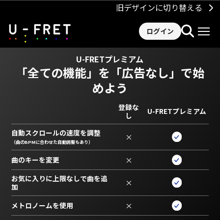
旧デザインに切り替える
ログイン
U-FRETプレミアム
「全ての機能」を
「広告なし」で始
めよう
登録な
U-FRETプレミアム
し
自動スクロールの速度を調整
×
（曲のBPMに合わせた自動調整もあり）
曲のキーを変更
×
お気に入りに上限なしで曲を追
×
加
メトロノームを使用
×