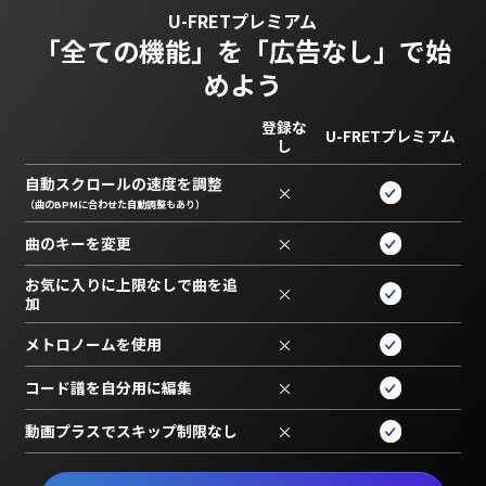
U-FRETプレミアム
「全ての機能」を
「広告なし」で始
めよう
登録な
U-FRETプレミアム
し
自動スクロールの速度を調整
×
（曲のBPMに合わせた自動調整もあり）
曲のキーを変更
×
お気に入りに上限なしで曲を追
×
加
メトロノームを使用
×
コード譜を自分用に編集
×
動画プラスでスキップ制限なし
×