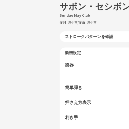
サボン・セシボ
Sundae May Club
作詞 :
浦小雪
/作曲 :
浦小雪
ストロークパターンを確認
楽譜設定
楽器
簡単弾き
押さえ方表示
利き手