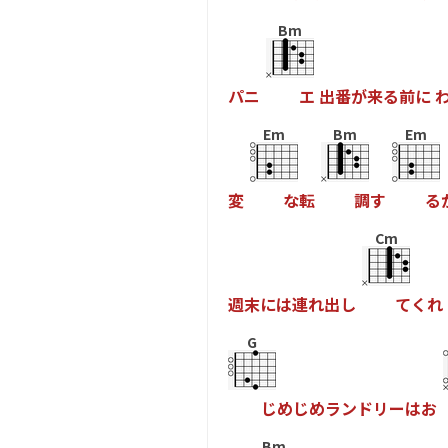
Bm
パ
ニ
エ
出
番
が
来
る
前
に
Em
Bm
Em
変
な
転
調
す
る
Cm
週
末
に
は
連
れ
出
し
て
く
れ
G
じ
め
じ
め
ラ
ン
ド
リ
ー
は
お
Bm