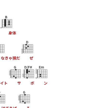
B
身
体
D
な
き
ゃ
損
だ
ぜ
G
D/F#
Em
イ
ト
サ
ボ
ン
D
G