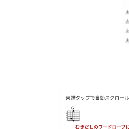
楽譜タップで自動スクロー
G
む
き
だ
し
の
ワ
ー
ド
ロ
ー
ブ