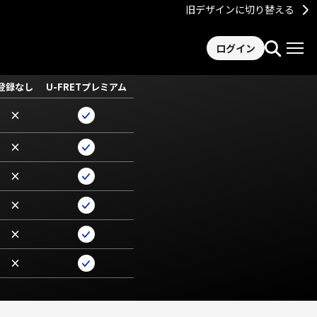
旧デザインに切り替える
ログイン
登録なし
U-FRETプレミアム
×
×
×
×
×
×