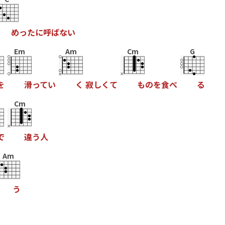
め
っ
た
に
呼
ば
な
い
Em
Am
Cm
G
を
滑
っ
て
い
く
寂
し
く
て
も
の
を
食
べ
る
Cm
で
違
う
人
Am
う