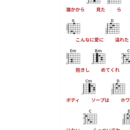
誰
か
か
ら
見
た
ら
G
D
こ
ん
な
に
愛
に
溢
れ
た
Em
Bm
C
抱
き
し
め
て
く
れ
Cm
D
ボ
デ
ィ
ソ
ー
プ
は
ホ
ワ
C