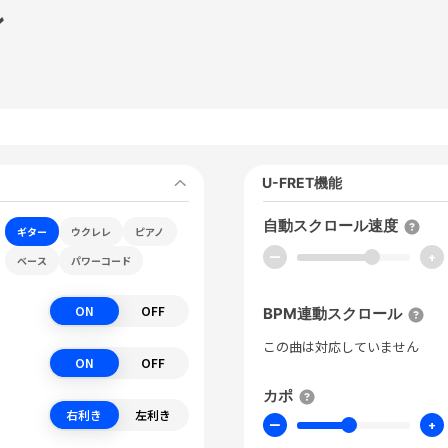
ン
U-FRET機能
自動スクロール速度
ギター
ウクレレ
ピアノ
ー
+
ベース
パワーコード
ON
OFF
BPM連動スクロール
この曲は対応していません
ON
OFF
カポ
右利き
左利き
ー
+