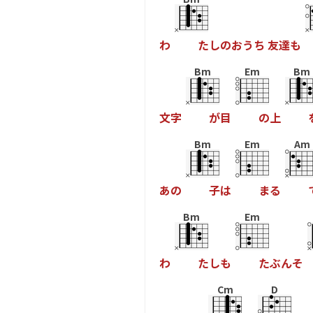
わ
た
し
の
お
う
ち
友
達
も
Bm
Em
Bm
文
字
が
目
の
上
Bm
Em
Am
あ
の
子
は
ま
る
Bm
Em
わ
た
し
も
た
ぶ
ん
そ
Cm
D