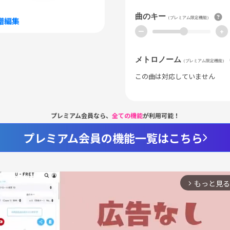
曲のキー
（プレミアム限定機能）
譜編集
ー
+
メトロノーム
（プレミアム限定機能）
この曲は対応していません
プレミアム会員なら、
全ての機能
が利用可能！
プレミアム会員の機能一覧はこちら
もっと見る
arrow_forward_ios