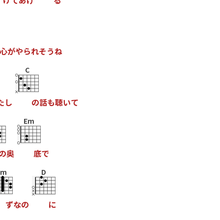
け
て
あ
げ
る
心
が
や
ら
れ
そ
う
ね
C
た
し
の
話
も
聴
い
て
Em
の
奥
底
で
Cm
D
ず
な
の
に