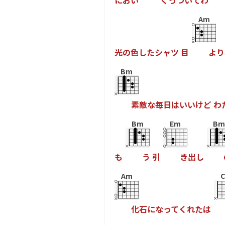
に
お
い
く
っ
つ
い
て
わ
Am
光
の
色
し
た
シ
ャ
ツ
目
よ
り
Bm
素
敵
な
毎
日
は
い
い
け
ど
わ
Bm
Em
Bm
も
う
引
き
出
し
Am
化
石
に
な
っ
て
く
れ
た
は