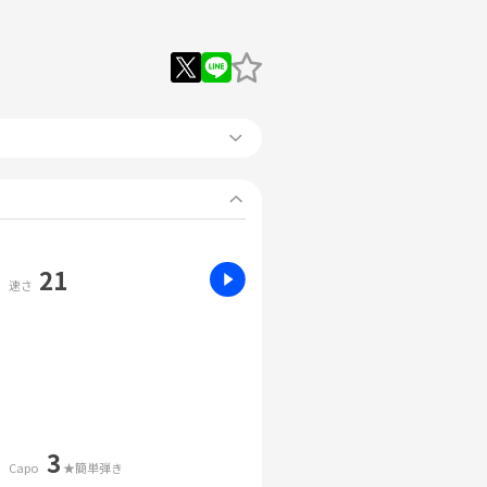
21
速さ
3
Capo
★簡単弾き