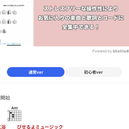
Powered by 
GliaStud
Mute
通常ver
初心者ver
ル開始
Am
に
浴
び
せ
る
よ
ミ
ュ
ー
ジ
ッ
ク