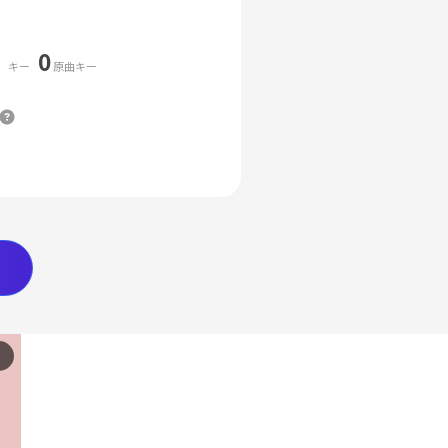
0
キー
原曲キー