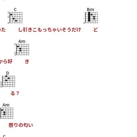
C
Bm
わ
た
し
引
き
こ
も
っ
ち
ゃ
い
そ
う
だ
け
ど
Am
か
ら
好
き
D
る
？
Am
祭
り
の
匂
い
C