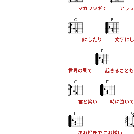
マ
カ
フ
シ
ギ
で
ア
ラ
フ
C
F
口
に
し
た
り
文
字
に
し
F
世
界
の
果
て
起
き
る
こ
と
も
C
F
君
と
笑
い
時
に
泣
い
て
F
G
あ
れ
好
き
で
こ
れ
嫌
い