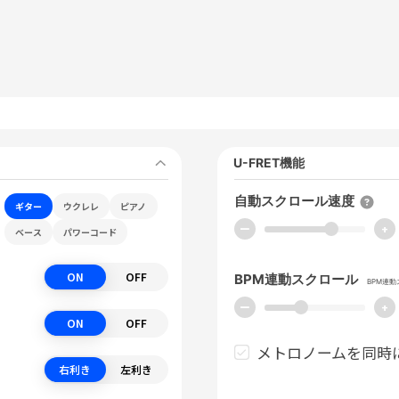
く
U-FRET機能
自動スクロール速度
ギター
ウクレレ
ピアノ
ー
+
ベース
パワーコード
ON
OFF
BPM連動スクロール
BPM連
ー
+
ON
OFF
メトロノームを同時
右利き
左利き