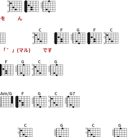
わ
を
ん
C
F
G
F
C
「
゜
」
(
マ
ル
)
で
す
F
G
C
G
Am/G
F
G
C
G7
C
G
C
G