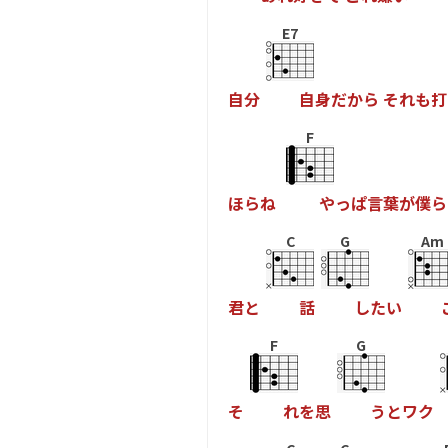
E7
自
分
自
身
だ
か
ら
そ
れ
も
打
F
ほ
ら
ね
や
っ
ぱ
言
葉
が
僕
ら
C
G
Am
君
と
話
し
た
い
F
G
そ
れ
を
思
う
と
ワ
ク