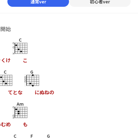
通常ver
初心者ver
ル開始
C
き
く
け
こ
C
G
て
と
な
に
ぬ
ね
の
Am
み
む
め
も
C
F
G