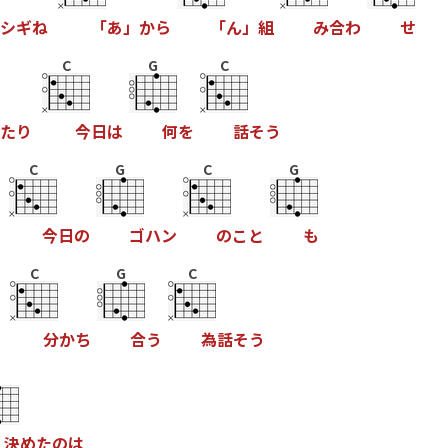
シ
ギ
ね
「
あ
」
か
ら
「
ん
」
組
み
合
わ
せ
C
G
C
た
り
今
日
は
何
を
話
そ
う
C
G
C
G
今
日
の
ゴ
ハ
ン
の
こ
と
も
C
G
C
分
か
ち
合
う
為
話
そ
う
決
め
た
の
は