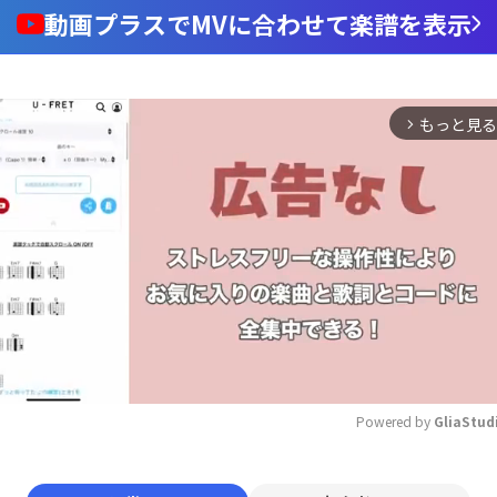
動画プラスでMVに合わせて楽譜を表示
もっと見る
arrow_forward_ios
Powered by 
GliaStud
Mute