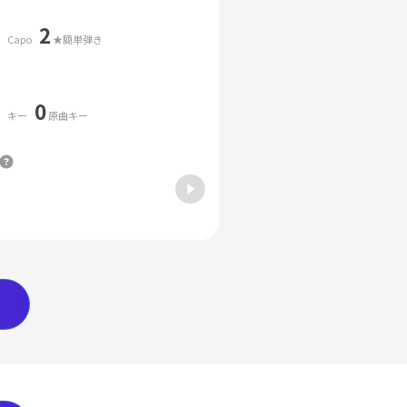
2
Capo
★簡単弾き
0
キー
原曲キー