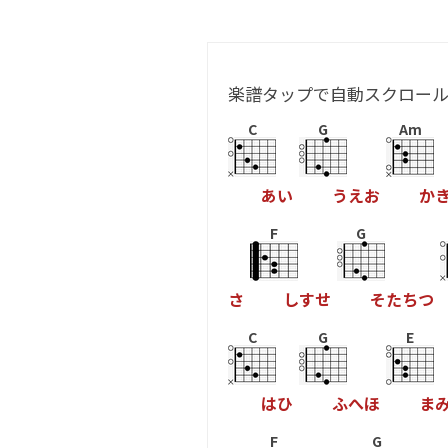
楽譜タップで自動スクロー
C
G
Am
あ
い
う
え
お
か
F
G
さ
し
す
せ
そ
た
ち
つ
C
G
E
は
ひ
ふ
へ
ほ
ま
F
G