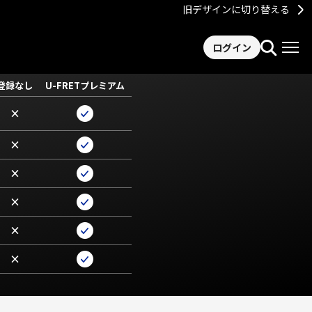
旧デザインに切り替える
ログイン
登録なし
U-FRETプレミアム
×
×
×
×
×
×