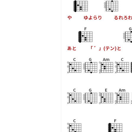
や
ゆ
よ
ら
り
る
れ
ろ
F
G
あ
と
「
゛
」
(
テ
ン
)
と
C
G
Am
C
C
G
E
Am
C
F