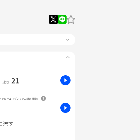
21
速さ
動スクロール（プレミアム限定機能）
に流す