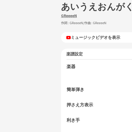
あいうえおんが
GReeeeN
作詞 :
GReeeeN
/作曲 :
GReeeeN
ミュージックビデオを表示
楽譜設定
楽器
簡単弾き
押さえ方表示
利き手