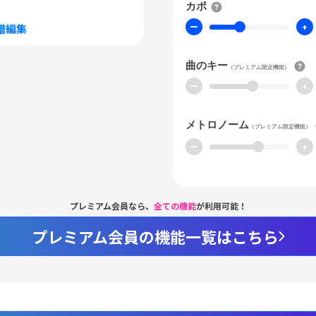
カポ
ー
+
譜編集
曲のキー
（プレミアム限定機能）
ー
+
メトロノーム
（プレミアム限定機能）
ー
+
プレミアム会員なら、
全ての機能
が利用可能！
プレミアム会員の機能一覧はこちら