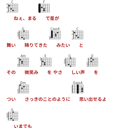
C
F
ね
ぇ
、
ま
る
で
星
が
G
Csus4
C
舞
い
降
り
て
き
た
み
た
い
と
Am
E
G
D
そ
の
微
笑
み
を
や
さ
し
い
声
を
Dm
Gsus4
つ
い
さ
っ
き
の
こ
と
の
よ
う
に
思
い
出
せ
る
よ
G
い
ま
で
も