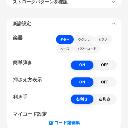
ストロークパターンを確認
楽譜設定
楽器
ギター
ウクレレ
ピアノ
ベース
パワーコード
簡単弾き
ON
OFF
押さえ方表示
ON
OFF
利き手
右利き
左利き
マイコード設定
コード譜編集