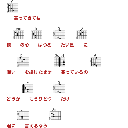
C
巡
っ
て
き
て
も
Am
E
G
D
僕
の
心
は
つ
め
た
い
星
に
Dm
Gsus4
G
願
い
を
掛
け
た
ま
ま
凍
っ
て
い
る
の
F
G
ど
う
か
も
う
ひ
と
つ
だ
け
Em
Am
君
に
言
え
る
な
ら