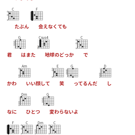
C
F
た
ぶ
ん
会
え
な
く
て
も
G
Csus4
C
君
は
ま
た
地
球
の
ど
っ
か
で
Am
E
G
D
か
わ
い
い
顔
し
て
笑
っ
て
る
ん
だ
し
Dm
G
な
に
ひ
と
つ
変
わ
ら
な
い
よ
F
C
Dm
C