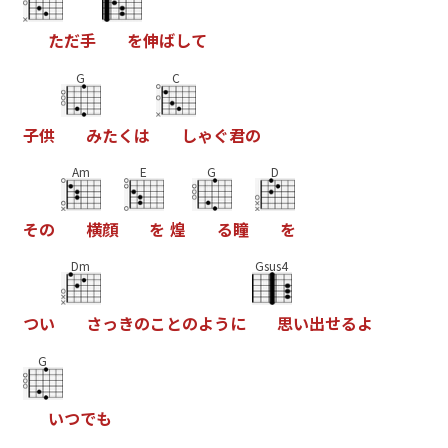
た
だ
手
を
伸
ば
し
て
G
C
子
供
み
た
く
は
し
ゃ
ぐ
君
の
Am
E
G
D
そ
の
横
顔
を
煌
る
瞳
を
Dm
Gsus4
つ
い
さ
っ
き
の
こ
と
の
よ
う
に
思
い
出
せ
る
よ
G
い
つ
で
も