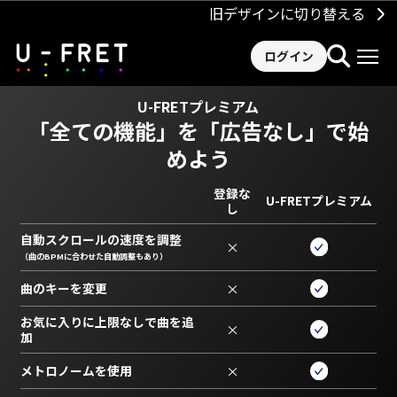
旧デザインに切り替える
ログイン
U-FRETプレミアム
「全ての機能」を
「広告なし」で始
めよう
登録な
U-FRETプレミアム
し
自動スクロールの速度を調整
×
（曲のBPMに合わせた自動調整もあり）
曲のキーを変更
×
お気に入りに上限なしで曲を追
×
加
メトロノームを使用
×