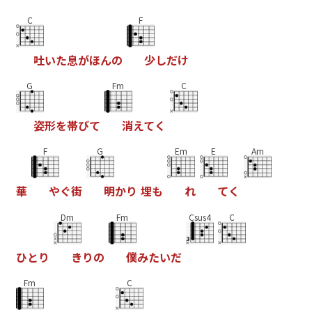
C
F
吐
い
た
息
が
ほ
ん
の
少
し
だ
け
G
Fm
C
姿
形
を
帯
び
て
消
え
て
く
F
G
Em
E
Am
華
や
ぐ
街
明
か
り
埋
も
れ
て
く
Dm
Fm
Csus4
C
ひ
と
り
き
り
の
僕
み
た
い
だ
Fm
C