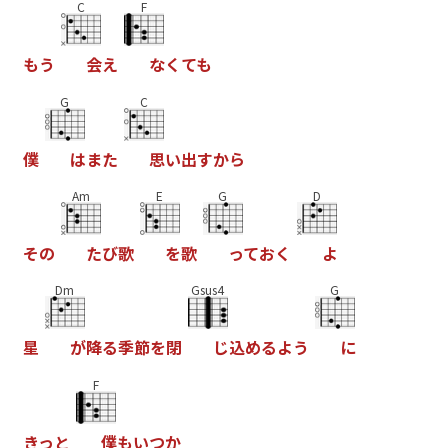
C
F
も
う
会
え
な
く
て
も
G
C
僕
は
ま
た
思
い
出
す
か
ら
Am
E
G
D
そ
の
た
び
歌
を
歌
っ
て
お
く
よ
Dm
Gsus4
G
星
が
降
る
季
節
を
閉
じ
込
め
る
よ
う
に
F
き
っ
と
僕
も
い
つ
か