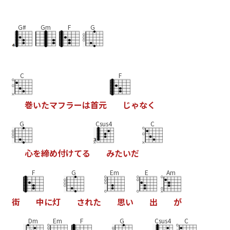
G#
Gm
F
G
C
F
巻
い
た
マ
フ
ラ
ー
は
首
元
じ
ゃ
な
く
G
Csus4
C
心
を
締
め
付
け
て
る
み
た
い
だ
F
G
Em
E
Am
街
中
に
灯
さ
れ
た
思
い
出
が
Dm
Em
F
G
Csus4
C