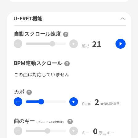
U-FRET機能
自動スクロール速度
21
ー
+
速さ
BPM連動スクロール
この曲は対応していません
カポ
2
ー
+
Capo
★簡単弾き
曲のキー
（プレミアム限定機能）
0
ー
+
キー
原曲キー