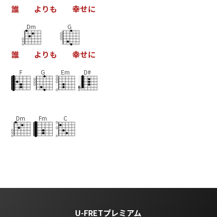
誰
よ
り
も
幸
せ
に
Dm
G
誰
よ
り
も
幸
せ
に
F
G
Em
D#
Dm
Fm
C
U-FRETプレミアム