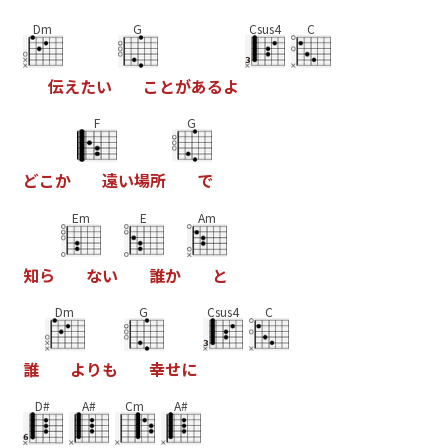
Dm
G
Csus4
C
伝
え
た
い
こ
と
が
あ
る
よ
F
G
ど
こ
か
遠
い
場
所
で
Em
E
Am
知
ら
な
い
誰
か
と
Dm
G
Csus4
C
誰
よ
り
も
幸
せ
に
D#
A#
Cm
A#