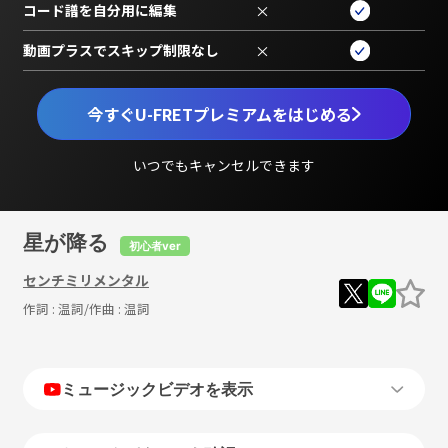
コード譜を自分用に編集
×
動画プラスでスキップ制限なし
×
今すぐU-FRETプレミアムをはじめる
いつでもキャンセルできます
星が降る
初心者ver
センチミリメンタル
作詞 :
温詞
/作曲 :
温詞
ミュージックビデオを表示