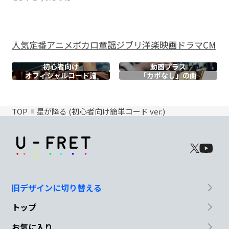
人気
定番
アニメ
ボカロ
童謡
ジブリ
洋楽
映画
ドラマ
CM
初心者向け
動画プラス
オフィシャル
コード譜
「カポなし」の曲
TOP
星が降る (初心者向け簡単コード ver.)
旧デザインに切り替える
トップ
お気に入り