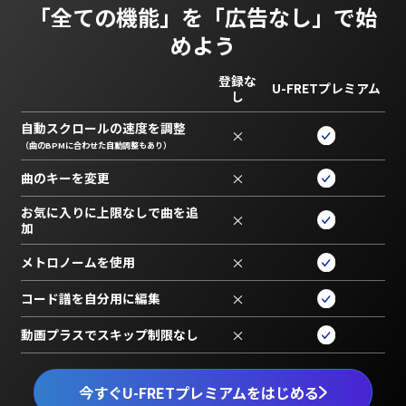
「全ての機能」を
「広告なし」で始
めよう
登録な
U-FRETプレミアム
し
自動スクロールの速度を調整
×
（曲のBPMに合わせた自動調整もあり）
曲のキーを変更
×
お気に入りに上限なしで曲を追
×
加
メトロノームを使用
×
コード譜を自分用に編集
×
動画プラスでスキップ制限なし
×
今すぐU-FRETプレミアムをはじめる