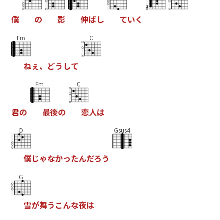
僕
の
影
伸
ば
し
て
い
く
Fm
C
ね
ぇ
、
ど
う
し
て
Fm
C
君
の
最
後
の
恋
人
は
D
Gsus4
僕
じ
ゃ
な
か
っ
た
ん
だ
ろ
う
G
雪
が
舞
う
こ
ん
な
夜
は