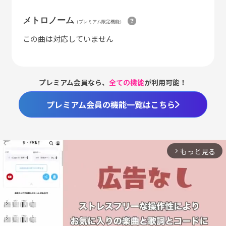
メトロノーム
（プレミアム限定機能）
この曲は対応していません
プレミアム会員なら、
全ての機能
が利用可能！
プレミアム会員の機能一覧はこちら
もっと見る
arrow_forward_ios