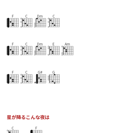
F
C
Dm
C
F
C
Dm
E
Am
F
C
G#
G
星
が
降
る
こ
ん
な
夜
は
C
F