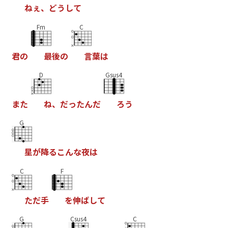
ね
ぇ
、
ど
う
し
て
Fm
C
君
の
最
後
の
言
葉
は
D
Gsus4
ま
た
ね
、
だ
っ
た
ん
だ
ろ
う
G
星
が
降
る
こ
ん
な
夜
は
C
F
た
だ
手
を
伸
ば
し
て
G
Csus4
C