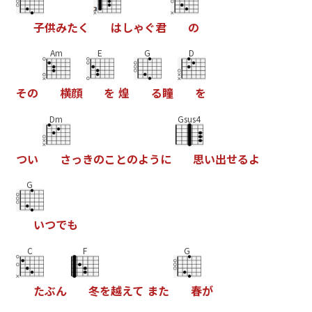
子
供
み
た
く
は
し
ゃ
ぐ
君
の
Am
E
G
D
そ
の
横
顔
を
煌
る
瞳
を
Dm
Gsus4
つ
い
さ
っ
き
の
こ
と
の
よ
う
に
思
い
出
せ
る
よ
G
い
つ
で
も
C
F
G
た
ぶ
ん
冬
を
越
え
て
ま
た
春
が