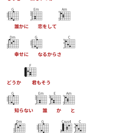
G
Em
Am
誰
か
に
恋
を
し
て
Dm
G
C
幸
せ
に
な
る
か
ら
さ
F
ど
う
か
君
も
そ
う
G
Em
E
Am
知
ら
な
い
誰
か
と
Dm
G
Csus4
C