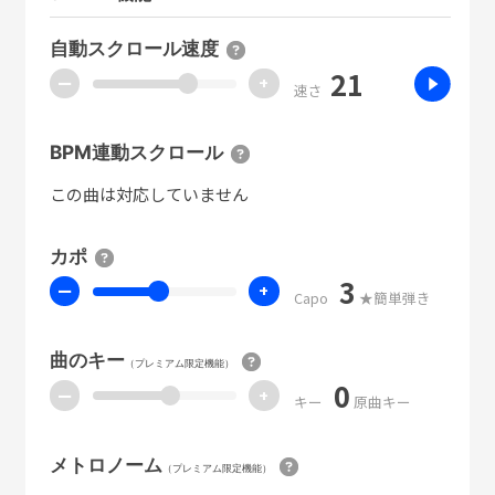
自動スクロール速度
21
ー
+
速さ
BPM連動スクロール
この曲は対応していません
カポ
3
ー
+
Capo
★簡単弾き
曲のキー
（プレミアム限定機能）
0
ー
+
キー
原曲キー
メトロノーム
（プレミアム限定機能）