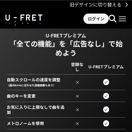
旧デザインに切り替える
ログイン
U-FRETプレミアム
「全ての機能」を
「広告なし」で始
めよう
登録な
U-FRETプレミアム
し
自動スクロールの速度を調整
×
（曲のBPMに合わせた自動調整もあり）
曲のキーを変更
×
お気に入りに上限なしで曲を追
×
加
メトロノームを使用
×