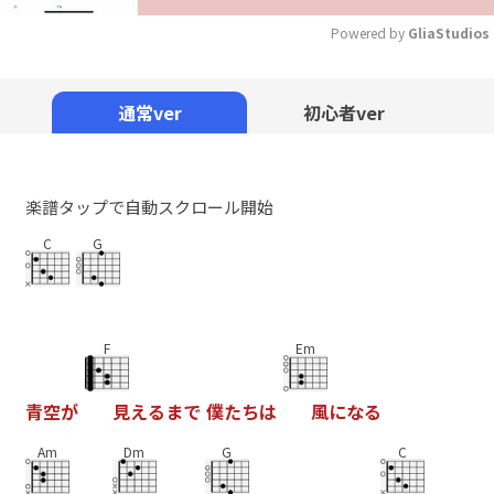
Powered by 
GliaStudios
Mute
通常ver
初心者ver
楽譜タップで自動スクロール開始
C
G
F
Em
青
空
が
見
え
る
ま
で
僕
た
ち
は
風
に
な
る
Am
Dm
G
C