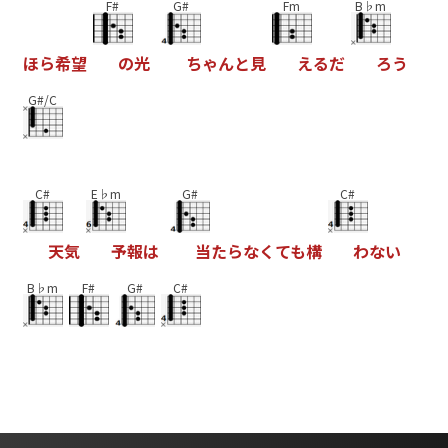
F#
G#
Fm
B♭m
ほ
ら
希
望
の
光
ち
ゃ
ん
と
見
え
る
だ
ろ
う
G#/C
C#
E♭m
G#
C#
天
気
予
報
は
当
た
ら
な
く
て
も
構
わ
な
い
B♭m
F#
G#
C#