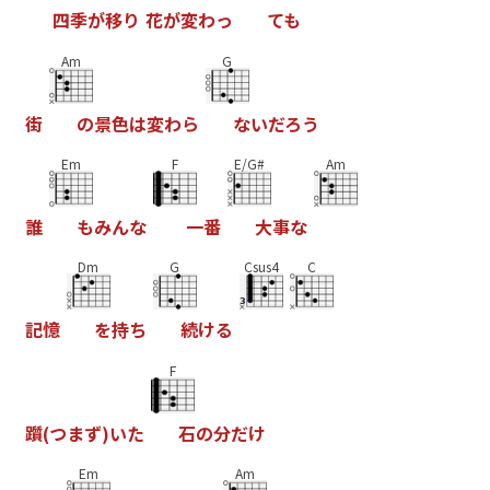
四
季
が
移
り
花
が
変
わ
っ
て
も
Am
G
街
の
景
色
は
変
わ
ら
な
い
だ
ろ
う
Em
F
E/G#
Am
誰
も
み
ん
な
一
番
大
事
な
Dm
G
Csus4
C
記
憶
を
持
ち
続
け
る
F
躓
(
つ
ま
ず
)
い
た
石
の
分
だ
け
Em
Am