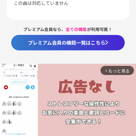
この曲は対応していません
プレミアム会員なら、
全ての機能
が利用可能！
プレミアム会員の機能一覧はこちら
もっと見る
arrow_forward_ios