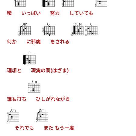
精
い
っ
ぱ
い
努
力
し
て
い
て
も
Dm
G
Csus4
C
何
か
に
邪
魔
を
さ
れ
る
F
理
想
と
現
実
の
間
(
は
ざ
ま
)
Em
誰
も
打
ち
ひ
し
が
れ
な
が
ら
Am
Dm
そ
れ
で
も
ま
た
も
う
一
度