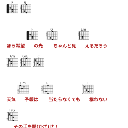
F
G
F
G
Em
ほ
ら
希
望
の
光
ち
ゃ
ん
と
見
え
る
だ
ろ
う
Am
G/B
C
Dm
G
C
天
気
予
報
は
当
た
ら
な
く
て
も
構
わ
な
い
F/G
そ
の
手
を
翳
(
か
ざ
)
せ
！