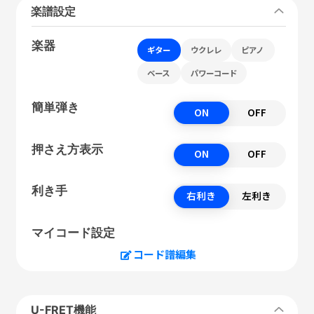
楽譜設定
楽器
ギター
ウクレレ
ピアノ
ベース
パワーコード
簡単弾き
ON
OFF
押さえ方表示
ON
OFF
利き手
右利き
左利き
マイコード設定
コード譜編集
U-FRET機能