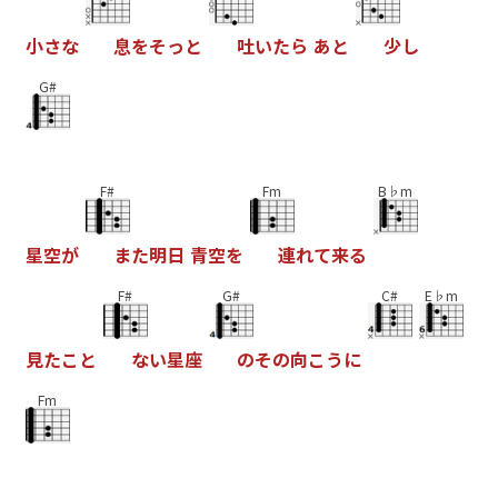
小
さ
な
息
を
そ
っ
と
吐
い
た
ら
あ
と
少
し
G#
F#
Fm
B♭m
星
空
が
ま
た
明
日
青
空
を
連
れ
て
来
る
F#
G#
C#
E♭m
見
た
こ
と
な
い
星
座
の
そ
の
向
こ
う
に
Fm