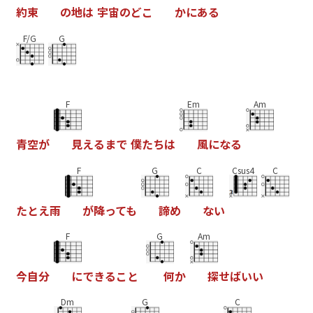
約
束
の
地
は
宇
宙
の
ど
こ
か
に
あ
る
F/G
G
F
Em
Am
青
空
が
見
え
る
ま
で
僕
た
ち
は
風
に
な
る
F
G
C
Csus4
C
た
と
え
雨
が
降
っ
て
も
諦
め
な
い
F
G
Am
今
自
分
に
で
き
る
こ
と
何
か
探
せ
ば
い
い
Dm
G
C