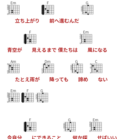
Em
F
G
立
ち
上
が
り
前
へ
進
む
ん
だ
F
Em
青
空
が
見
え
る
ま
で
僕
た
ち
は
風
に
な
る
Am
Dm
G
C
た
と
え
雨
が
降
っ
て
も
諦
め
な
い
Em
F
G
F
G
Em
今
自
分
に
で
き
る
こ
と
何
か
探
せ
ば
い
い