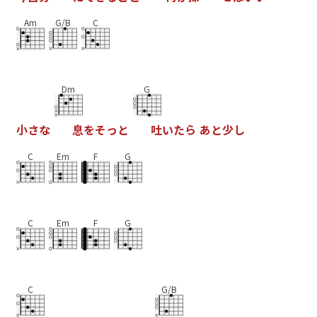
Am
G/B
C
Dm
G
小
さ
な
息
を
そ
っ
と
吐
い
た
ら
あ
と
少
し
C
Em
F
G
C
Em
F
G
C
G/B