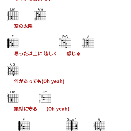
Em
Am
空
の
太
陽
F
F/G
A
思
っ
た
以
上
に
眩
し
く
感
じ
る
F/G
何
が
あ
っ
て
も
(
O
h
y
e
a
h
)
Em
Am
絶
対
に
守
る
(
O
h
y
e
a
h
)
F
Gsus4
G