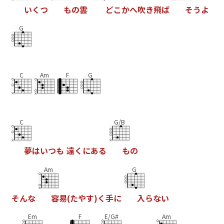
い
く
つ
も
の
雲
ど
こ
か
へ
吹
き
飛
ば
そ
う
よ
G
C
Am
F
G
C
G/B
夢
は
い
つ
も
遠
く
に
あ
る
も
の
Am
G
そ
ん
な
容
易
(
た
や
す
)
く
手
に
入
ら
な
い
Em
F
E/G#
Am