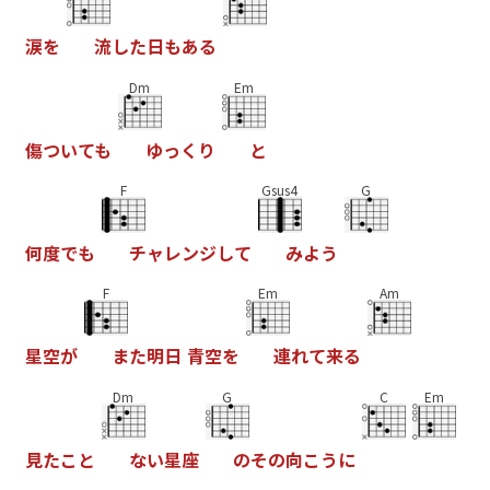
涙
を
流
し
た
日
も
あ
る
Dm
Em
傷
つ
い
て
も
ゆ
っ
く
り
と
F
Gsus4
G
何
度
で
も
チ
ャ
レ
ン
ジ
し
て
み
よ
う
F
Em
Am
星
空
が
ま
た
明
日
青
空
を
連
れ
て
来
る
Dm
G
C
Em
見
た
こ
と
な
い
星
座
の
そ
の
向
こ
う
に