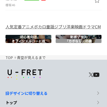
櫻坂46
人気
定番
アニメ
ボカロ
童謡
ジブリ
洋楽
映画
ドラマ
CM
初心者向け
動画プラス
オフィシャル
コード譜
「カポなし」の曲
TOP
青空が見えるまで
旧デザインに切り替える
トップ