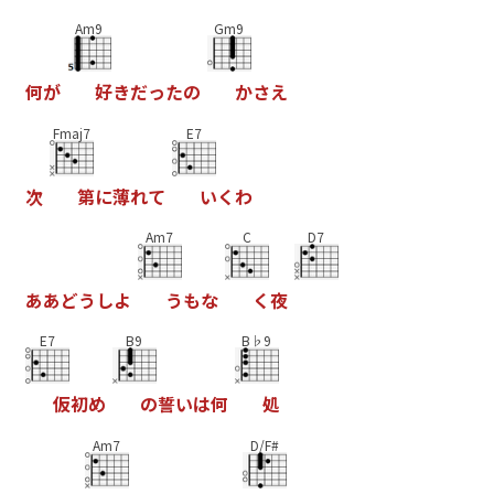
Am9
Gm9
何
が
好
き
だ
っ
た
の
か
さ
え
Fmaj7
E7
次
第
に
薄
れ
て
い
く
わ
Am7
C
D7
あ
あ
ど
う
し
よ
う
も
な
く
夜
E7
B9
B♭9
仮
初
め
の
誓
い
は
何
処
Am7
D/F#