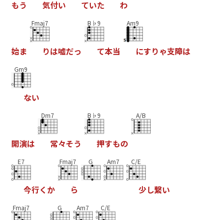
も
う
気
付
い
て
い
た
わ
Fmaj7
B♭9
Am9
始
ま
り
は
嘘
だ
っ
て
本
当
に
す
り
ゃ
支
障
は
Gm9
な
い
Dm7
B♭9
A/B
開
演
は
常
々
そ
う
押
す
も
の
E7
Fmaj7
G
Am7
C/E
今
行
く
か
ら
少
し
繋
い
Fmaj7
G
Am7
C/E