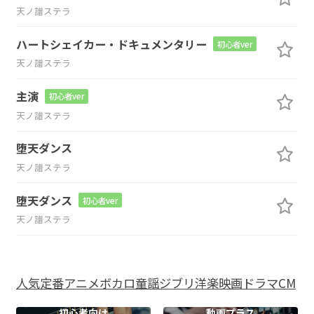
天ノ譜ステラ
ハートシェイカー・ドキュメンタリー
初心者ver
天ノ譜ステラ
主演
初心者ver
天ノ譜ステラ
堕天ダンス
天ノ譜ステラ
堕天ダンス
初心者ver
天ノ譜ステラ
人気
定番
アニメ
ボカロ
童謡
ジブリ
洋楽
映画
ドラマ
CM
初心者向け
動画プラス