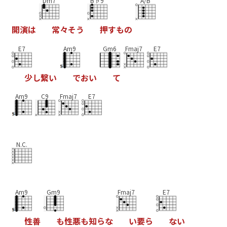
Dm7
B♭9
A/B
開
演
は
常
々
そ
う
押
す
も
の
E7
Am9
Gm6
Fmaj7
E7
少
し
繋
い
で
お
い
て
Am9
C9
Fmaj7
E7
N.C.
Am9
Gm9
Fmaj7
E7
性
善
も
性
悪
も
知
ら
な
い
要
ら
な
い