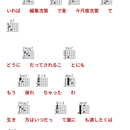
い
わ
ば
編
集
次
第
で
各
々
尺
度
次
第
で
E7
Fmaj7
Em7
ど
う
に
だ
っ
て
さ
れ
る
こ
と
に
も
Dm7
B♭9
Bm7
も
う
疲
れ
ち
ゃ
っ
た
わ
Fmaj7
B♭9
Am9
生
き
方
は
い
つ
だ
っ
て
誰
に
も
渡
し
た
く
は