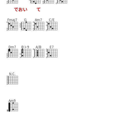
で
お
い
て
Fmaj7
G
Am7
C/E
Dm7
B♭9
A/B
E7
N.C.
Am9