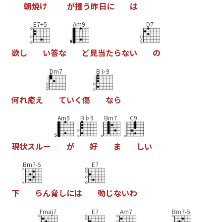
朝
焼
け
が
攫
う
昨
日
に
は
E7+5
Am9
D7
欲
し
い
答
な
ど
見
当
た
ら
な
い
の
Dm7
B♭9
何
れ
癒
え
て
い
く
傷
な
ら
Am9
B♭9
Bm7
C9
現
状
ス
ル
ー
が
好
ま
し
い
Bm7-5
E7
下
ら
ん
脅
し
に
は
動
じ
な
い
わ
Fmaj7
E7
Am7
Bm7-5