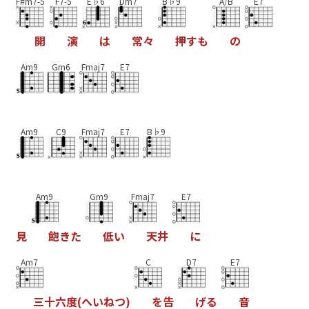
F#m7-5
F7-5
E♭6
Dm7
B♭9
A/B
E7
開
演
は
常
々
押
す
も
の
Am9
Gm6
Fmaj7
E7
Am9
C9
Fmaj7
E7
B♭9
Am9
Gm9
Fmaj7
E7
見
飽
き
た
低
い
天
井
に
Am7
C
D7
E7
三
十
六
度
(
へ
い
ね
つ
)
を
告
げ
る
音