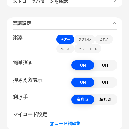
ストロークパターンを確認
楽譜設定
楽器
ギター
ウクレレ
ピアノ
ベース
パワーコード
簡単弾き
ON
OFF
押さえ方表示
ON
OFF
利き手
右利き
左利き
マイコード設定
コード譜編集