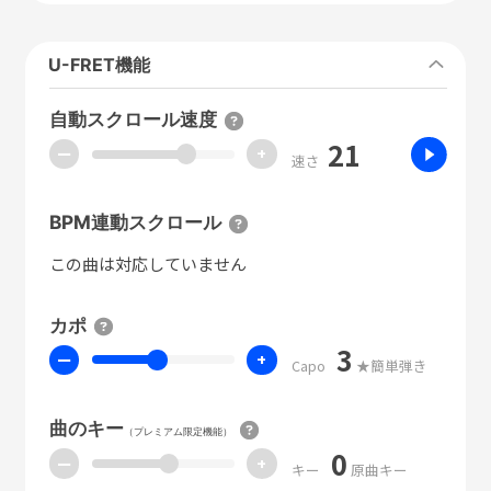
U-FRET機能
自動スクロール速度
21
ー
+
速さ
BPM連動スクロール
この曲は対応していません
カポ
3
ー
+
Capo
★簡単弾き
曲のキー
（プレミアム限定機能）
0
ー
+
キー
原曲キー