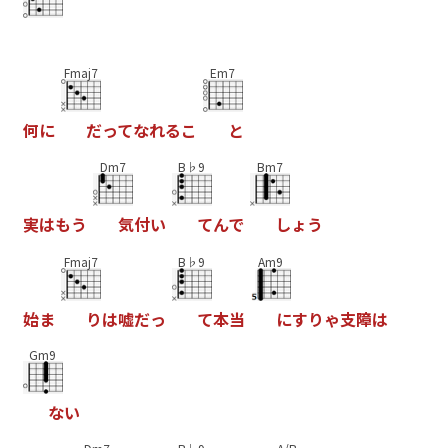
Fmaj7
Em7
何
に
だ
っ
て
な
れ
る
こ
と
Dm7
B♭9
Bm7
実
は
も
う
気
付
い
て
ん
で
し
ょ
う
Fmaj7
B♭9
Am9
始
ま
り
は
嘘
だ
っ
て
本
当
に
す
り
ゃ
支
障
は
Gm9
な
い