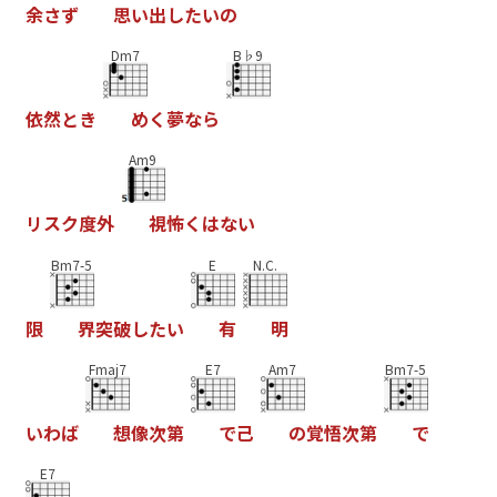
余
さ
ず
思
い
出
し
た
い
の
Dm7
B♭9
依
然
と
き
め
く
夢
な
ら
Am9
リ
ス
ク
度
外
視
怖
く
は
な
い
Bm7-5
E
N.C.
限
界
突
破
し
た
い
有
明
Fmaj7
E7
Am7
Bm7-5
い
わ
ば
想
像
次
第
で
己
の
覚
悟
次
第
で
E7