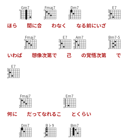
Gm7
Fmaj7
Dm7
E7
ほ
ら
間
に
合
わ
な
く
な
る
前
に
い
ざ
Fmaj7
E7
Am7
Bm7-5
い
わ
ば
想
像
次
第
で
己
の
覚
悟
次
第
で
E7
Fmaj7
Em7
何
に
だ
っ
て
な
れ
る
こ
と
く
ら
い
Dm7
B♭9
Bm7