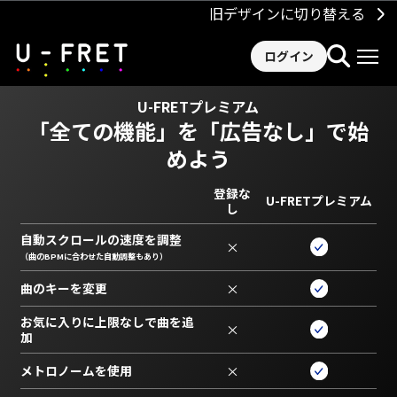
旧デザインに切り替える
ログイン
U-FRETプレミアム
「全ての機能」を
「広告なし」で始
めよう
登録な
U-FRETプレミアム
し
自動スクロールの速度を調整
×
（曲のBPMに合わせた自動調整もあり）
曲のキーを変更
×
お気に入りに上限なしで曲を追
×
加
メトロノームを使用
×