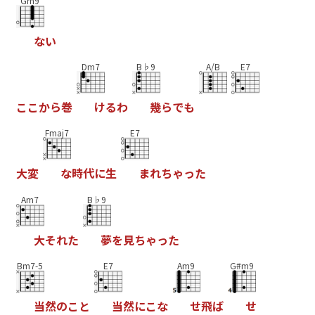
Gm9
な
い
Dm7
B♭9
A/B
E7
こ
こ
か
ら
巻
け
る
わ
幾
ら
で
も
Fmaj7
E7
大
変
な
時
代
に
生
ま
れ
ち
ゃ
っ
た
Am7
B♭9
大
そ
れ
た
夢
を
見
ち
ゃ
っ
た
Bm7-5
E7
Am9
G#m9
当
然
の
こ
と
当
然
に
こ
な
せ
飛
ば
せ