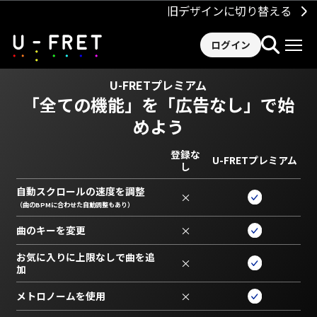
旧デザインに切り替える
ログイン
U-FRETプレミアム
「全ての機能」を
「広告なし」で始
めよう
登録な
U-FRETプレミアム
し
自動スクロールの速度を調整
×
（曲のBPMに合わせた自動調整もあり）
曲のキーを変更
×
お気に入りに上限なしで曲を追
×
加
メトロノームを使用
×