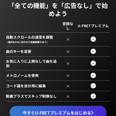
「全ての機能」を
「広告なし」で始
めよう
登録な
U-FRETプレミアム
し
自動スクロールの速度を調整
×
（曲のBPMに合わせた自動調整もあり）
曲のキーを変更
×
お気に入りに上限なしで曲を追
×
加
メトロノームを使用
×
コード譜を自分用に編集
×
動画プラスでスキップ制限なし
×
今すぐU-FRETプレミアムをはじめる