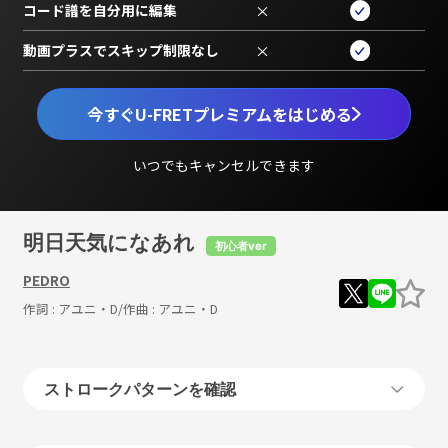
コード譜を自分用に編集
×
動画プラスでスキップ制限なし
×
今すぐU-FRETプレミアムをはじめる
いつでもキャンセルできます
明日天気になあれ
初心者ver
PEDRO
作詞 :
アユニ・D
/作曲 :
アユニ・D
ストロークパターンを確認