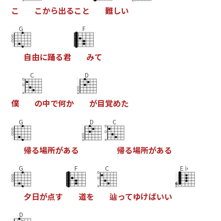
こ
こ
か
ら
出
る
こ
と
難
し
い
G
F
自
由
に
踊
る
君
み
て
C
D
僕
の
中
で
何
か
が
目
覚
め
た
G
D
C
帰
る
場
所
が
あ
る
帰
る
場
所
が
あ
る
G
F
C
E♭
夕
日
が
点
す
道
を
辿
っ
て
ゆ
け
ば
い
い
D