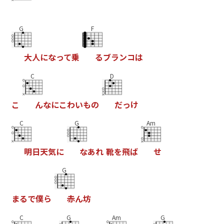
G
F
大
人
に
な
っ
て
乗
る
ブ
ラ
ン
コ
は
C
D
こ
ん
な
に
こ
わ
い
も
の
だ
っ
け
C
G
Am
明
日
天
気
に
な
あ
れ
靴
を
飛
ば
せ
G
ま
る
で
僕
ら
赤
ん
坊
C
G
Am
G