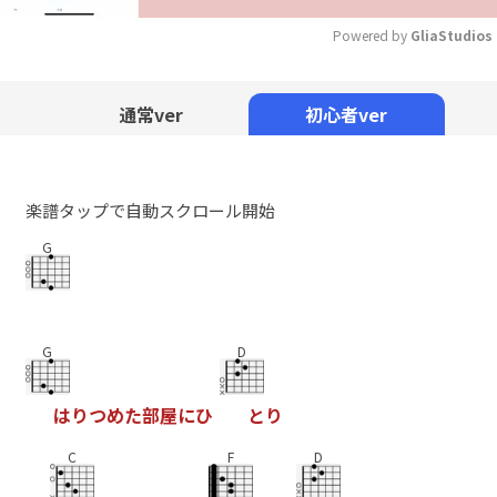
Powered by 
GliaStudios
Mute
通常ver
初心者ver
楽譜タップで自動スクロール開始
G
G
D
は
り
つ
め
た
部
屋
に
ひ
と
り
C
F
D