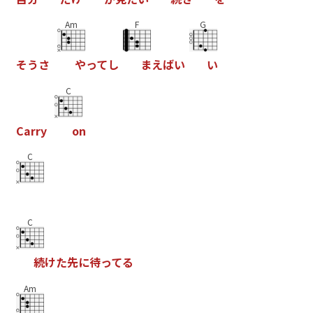
Am
F
G
そ
う
さ
や
っ
て
し
ま
え
ば
い
い
C
C
a
r
r
y
o
n
C
C
続
け
た
先
に
待
っ
て
る
Am