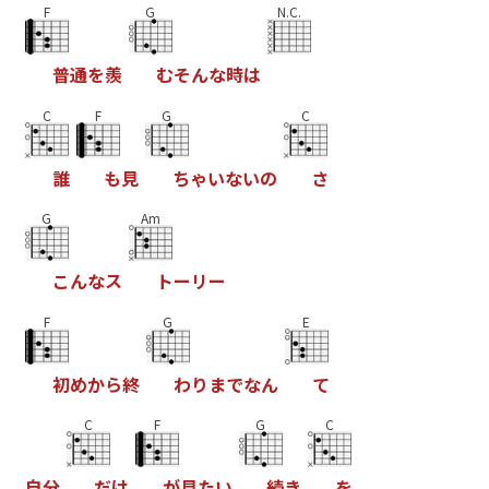
F
G
N.C.
普
通
を
羨
む
そ
ん
な
時
は
C
F
G
C
誰
も
見
ち
ゃ
い
な
い
の
さ
G
Am
こ
ん
な
ス
ト
ー
リ
ー
F
G
E
初
め
か
ら
終
わ
り
ま
で
な
ん
て
C
F
G
C
自
分
だ
け
が
見
た
い
続
き
を