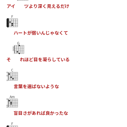
ア
イ
ツ
よ
り
深
く
見
え
る
だ
け
F
ハ
ー
ト
が
弱
い
ん
じ
ゃ
な
く
て
G
そ
れ
ほ
ど
目
を
凝
ら
し
て
い
る
C
言
葉
を
選
ば
な
い
よ
う
な
Am
盲
目
さ
が
あ
れ
ば
良
か
っ
た
な
F