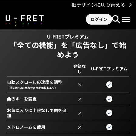
旧デザインに切り替える
ログイン
U-FRETプレミアム
「全ての機能」を
「広告なし」で始
めよう
登録な
U-FRETプレミアム
し
自動スクロールの速度を調整
×
（曲のBPMに合わせた自動調整もあり）
曲のキーを変更
×
お気に入りに上限なしで曲を追
×
加
メトロノームを使用
×