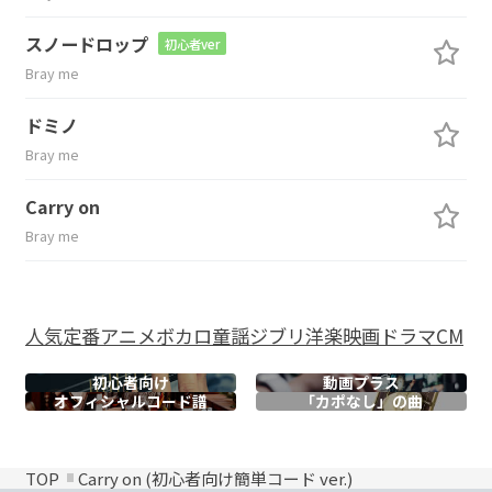
スノードロップ
初心者ver
Bray me
ドミノ
Bray me
Carry on
Bray me
人気
定番
アニメ
ボカロ
童謡
ジブリ
洋楽
映画
ドラマ
CM
初心者向け
動画プラス
オフィシャル
コード譜
「カポなし」の曲
TOP
Carry on (初心者向け簡単コード ver.)