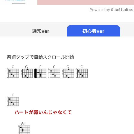
Powered by 
GliaStudios
Mute
通常ver
初心者ver
楽譜タップで自動スクロール開始
C
G
F
C
G
C
C
ハ
ー
ト
が
弱
い
ん
じ
ゃ
な
く
て
Am