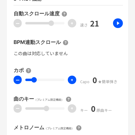
自動スクロール速度
21
ー
+
速さ
BPM連動スクロール
この曲は対応していません
カポ
0
ー
+
Capo
★簡単弾き
曲のキー
（プレミアム限定機能）
0
ー
+
キー
原曲キー
メトロノーム
（プレミアム限定機能）