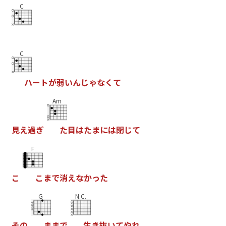
C
C
ハ
ー
ト
が
弱
い
ん
じ
ゃ
な
く
て
Am
見
え
過
ぎ
た
目
は
た
ま
に
は
閉
じ
て
F
こ
こ
ま
で
消
え
な
か
っ
た
G
N.C.
そ
の
ま
ま
で
生
き
抜
い
て
や
れ