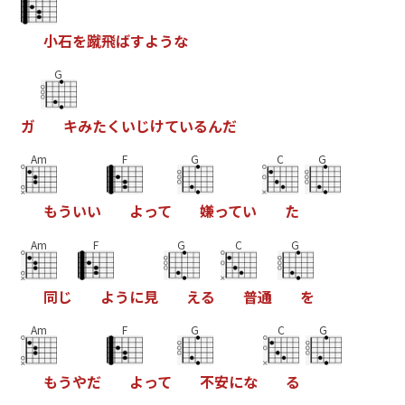
小
石
を
蹴
飛
ば
す
よ
う
な
G
ガ
キ
み
た
く
い
じ
け
て
い
る
ん
だ
Am
F
G
C
G
も
う
い
い
よ
っ
て
嫌
っ
て
い
た
Am
F
G
C
G
同
じ
よ
う
に
見
え
る
普
通
を
Am
F
G
C
G
も
う
や
だ
よ
っ
て
不
安
に
な
る