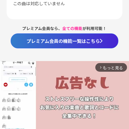
この曲は対応していません
プレミアム会員なら、
全ての機能
が利用可能！
プレミアム会員の機能一覧はこちら
もっと見る
arrow_forward_ios