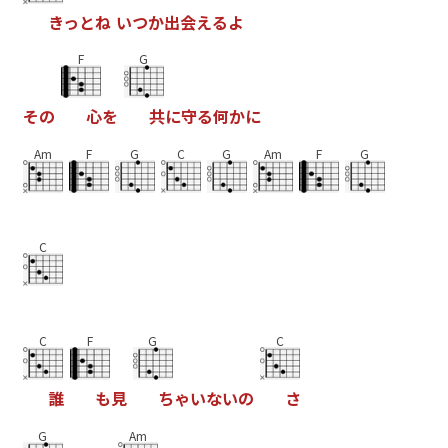
き
っ
と
ね
い
つ
か
出
会
え
る
よ
F
G
そ
の
心
を
共
に
守
る
何
か
に
Am
F
G
C
G
Am
F
G
C
C
F
G
C
誰
も
見
ち
ゃ
い
な
い
の
さ
G
Am