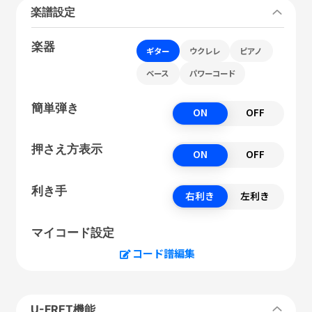
楽譜設定
楽器
ギター
ウクレレ
ピアノ
ベース
パワーコード
簡単弾き
ON
OFF
押さえ方表示
ON
OFF
利き手
右利き
左利き
マイコード設定
コード譜編集
U-FRET機能