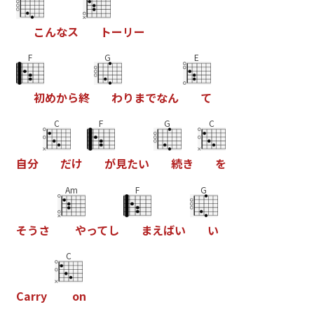
こ
ん
な
ス
ト
ー
リ
ー
F
G
E
初
め
か
ら
終
わ
り
ま
で
な
ん
て
C
F
G
C
自
分
だ
け
が
見
た
い
続
き
を
Am
F
G
そ
う
さ
や
っ
て
し
ま
え
ば
い
い
C
C
a
r
r
y
o
n