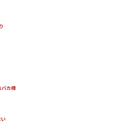
り
お
バ
カ
様
な
い