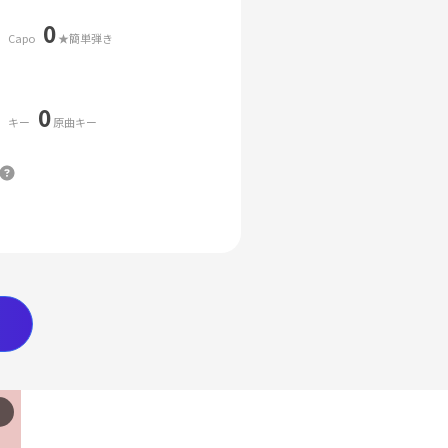
0
Capo
★簡単弾き
0
キー
原曲キー