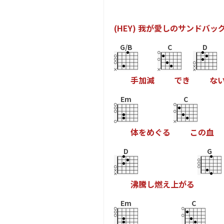
(
H
E
Y
)
我
が
愛
し
の
サ
ン
ド
バ
ッ
G/B
C
D
手
加
減
で
き
な
Em
C
体
を
め
ぐ
る
こ
の
血
D
G
沸
騰
し
燃
え
上
が
る
Em
C