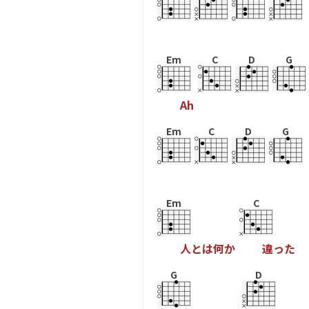
Em
C
D
G
A
h
Em
C
D
G
Em
C
人
と
は
何
か
違
っ
た
G
D