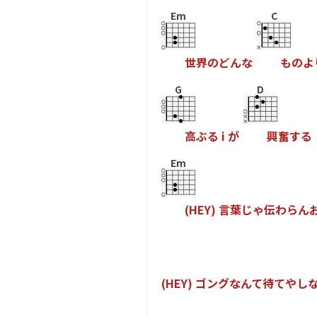
Em
C
世
界
の
ど
ん
な
も
の
よ
G
D
高
ぶ
る
i
が
興
奮
す
る
Em
(
H
E
Y
)
言
葉
じ
ゃ
伝
わ
ら
ん
(
H
E
Y
)
ゴ
ン
グ
な
ん
て
待
て
や
し