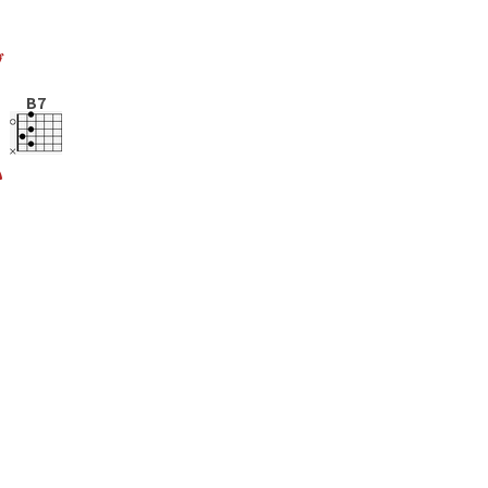
グ
B7
い