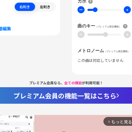
カポ
右利き
左利き
ー
+
曲のキー
（プレミアム限定機能）
譜編集
ー
+
メトロノーム
（プレミアム限定機能）
この曲は対応していません
プレミアム会員なら、
全ての機能
が利用可能！
プレミアム会員の機能一覧はこちら
もっと見る
arrow_forward_ios