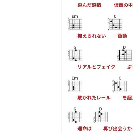
歪
ん
だ
感
情
仮
面
の
中
Em
C
抑
え
ら
れ
な
い
衝
動
G
D
リ
ア
ル
と
フ
ェ
イ
ク
ぶ
Em
C
敷
か
れ
た
レ
ー
ル
を
超
G
D
運
命
は
再
び
出
会
う
か