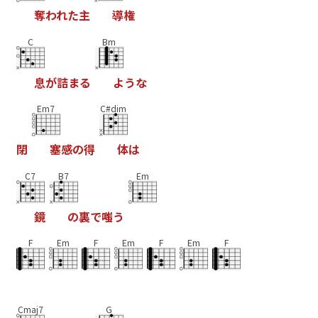
奪
わ
れ
た
主
導
権
C
Bm
息
が
詰
ま
る
よ
う
な
Em7
C#dim
閉
塞
感
の
得
体
は
C7
B7
Em
鏡
の
裏
で
嗤
う
F
Em
F
Em
F
Em
F
Cmaj7
G