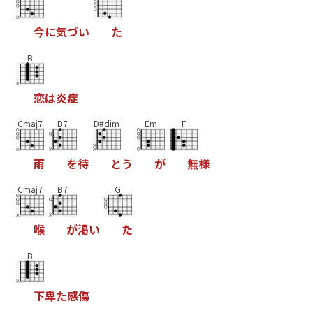
今
に
気
づ
い
た
B
恋
は
炎
症
Cmaj7
B7
D#dim
Em
F
雨
を
待
と
う
が
無
様
Cmaj7
B7
G
喉
が
渇
い
た
B
下
卑
た
感
傷