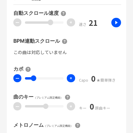
自動スクロール速度
21
ー
+
速さ
BPM連動スクロール
この曲は対応していません
カポ
0
ー
+
Capo
★簡単弾き
曲のキー
（プレミアム限定機能）
0
ー
+
キー
原曲キー
メトロノーム
（プレミアム限定機能）