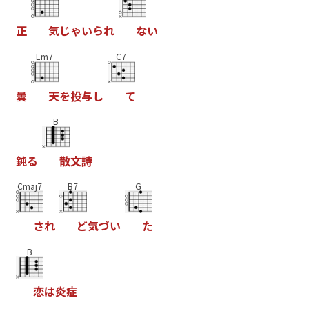
正
気
じ
ゃ
い
ら
れ
な
い
Em7
C7
曇
天
を
投
与
し
て
B
鈍
る
散
文
詩
Cmaj7
B7
G
さ
れ
ど
気
づ
い
た
B
恋
は
炎
症