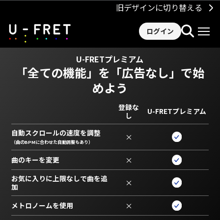
旧デザインに切り替える
ログイン
U-FRETプレミアム
「全ての機能」を
「広告なし」で始
めよう
登録な
U-FRETプレミアム
し
自動スクロールの速度を調整
×
（曲のBPMに合わせた自動調整もあり）
曲のキーを変更
×
お気に入りに上限なしで曲を追
×
加
メトロノームを使用
×