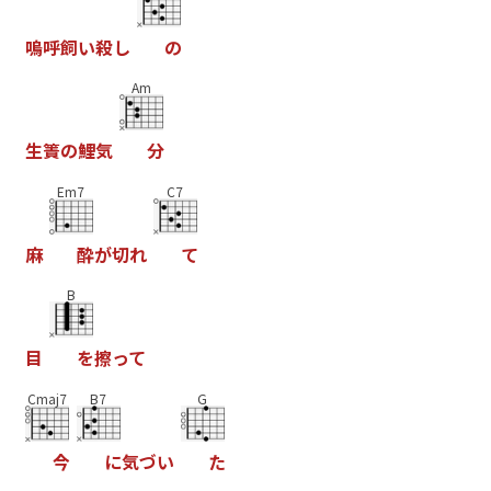
嗚
呼
飼
い
殺
し
の
Am
生
簀
の
鯉
気
分
Em7
C7
麻
酔
が
切
れ
て
B
目
を
擦
っ
て
Cmaj7
B7
G
今
に
気
づ
い
た