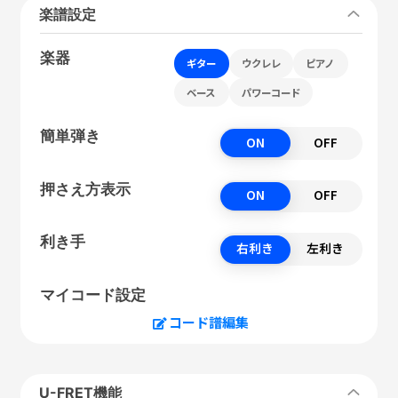
楽譜設定
楽器
ギター
ウクレレ
ピアノ
ベース
パワーコード
簡単弾き
ON
OFF
押さえ方表示
ON
OFF
利き手
右利き
左利き
マイコード設定
コード譜編集
U-FRET機能