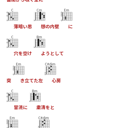
C
Cm
Em
薄
暗
い
思
想
の
内
壁
に
C
Bm
穴
を
空
け
よ
う
と
し
て
Em
C#dim
突
き
立
て
た
左
心
房
C
Bm
冒
涜
に
粛
清
を
と
Em
C#dim