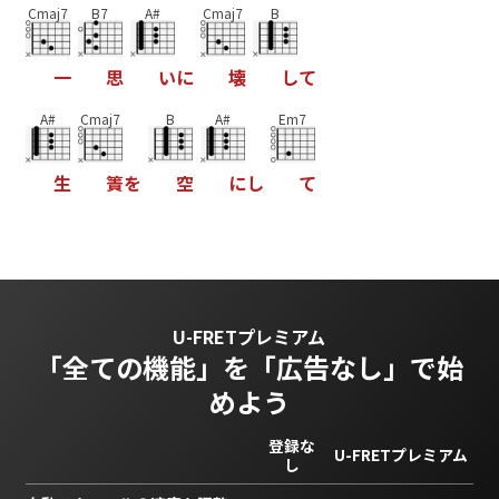
Cmaj7
B7
A#
Cmaj7
B
一
思
い
に
壊
し
て
A#
Cmaj7
B
A#
Em7
生
簀
を
空
に
し
て
U-FRETプレミアム
「全ての機能」を
「広告なし」で始
めよう
登録な
U-FRETプレミアム
し