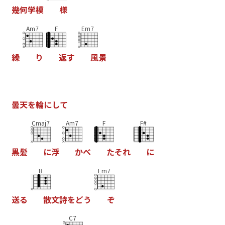
幾
何
学
模
様
Am7
F
Em7
繰
り
返
す
風
景
曇
天
を
輪
に
し
て
Cmaj7
Am7
F
F#
黒
髪
に
浮
か
べ
た
そ
れ
に
B
Em7
送
る
散
文
詩
を
ど
う
ぞ
C7