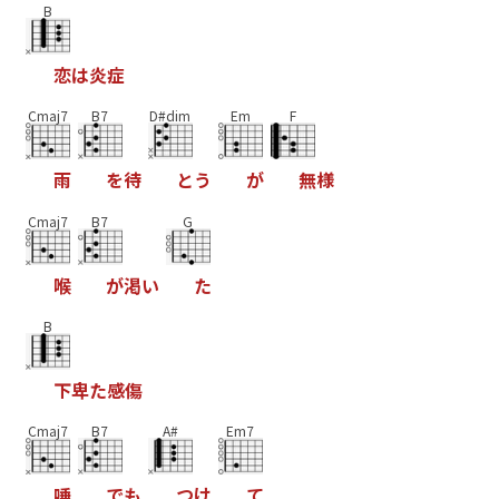
B
恋
は
炎
症
Cmaj7
B7
D#dim
Em
F
雨
を
待
と
う
が
無
様
Cmaj7
B7
G
喉
が
渇
い
た
B
下
卑
た
感
傷
Cmaj7
B7
A#
Em7
唾
で
も
つ
け
て