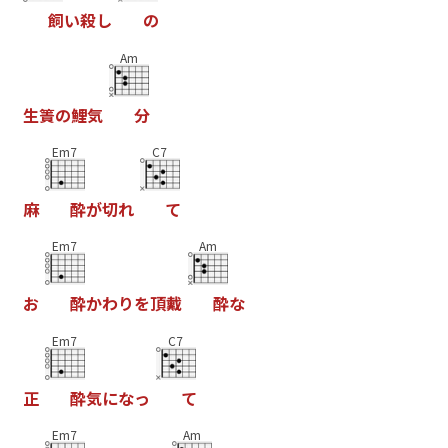
飼
い
殺
し
の
Am
生
簀
の
鯉
気
分
Em7
C7
麻
酔
が
切
れ
て
Em7
Am
お
酔
か
わ
り
を
頂
戴
酔
な
Em7
C7
正
酔
気
に
な
っ
て
Em7
Am