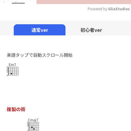
Powered by 
GliaStudios
Mute
通常ver
初心者ver
楽譜タップで自動スクロール開始
Em7
複
製
の
街
Cmaj7