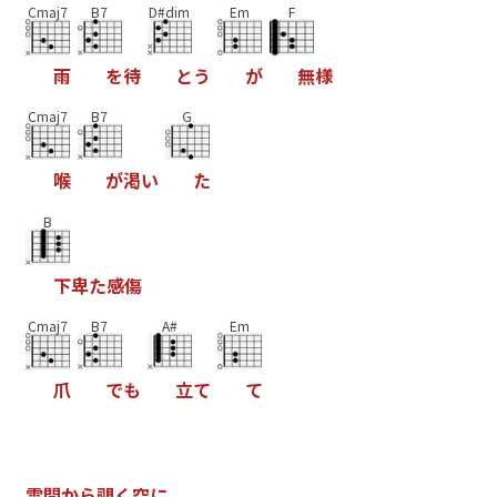
Cmaj7
B7
D#dim
Em
F
雨
を
待
と
う
が
無
様
Cmaj7
B7
G
喉
が
渇
い
た
B
下
卑
た
感
傷
Cmaj7
B7
A#
Em
爪
で
も
立
て
て
雲
間
か
ら
覗
く
空
に