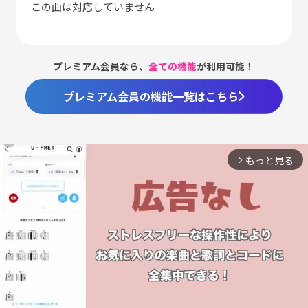
この曲は対応していません
プレミアム会員なら、
全ての機能
が利用可能！
プレミアム会員の機能一覧はこちら
もっと見る
arrow_forward_ios