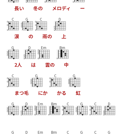
長
い
冬
の
メ
ロ
デ
ィ
ー
C
G
C
D
涙
の
雨
の
上
G
D
Em
Bm
2
人
は
雲
の
中
C
G
C
G
ま
つ
毛
に
か
か
る
虹
G
D
Em
Bm
C
G
C
D
G
D
Em
Bm
C
G
C
G