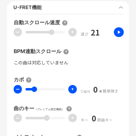
U-FRET機能
自動スクロール速度
21
ー
+
速さ
BPM連動スクロール
この曲は対応していません
カポ
0
ー
+
Capo
★簡単弾き
曲のキー
（プレミアム限定機能）
0
ー
+
キー
原曲キー