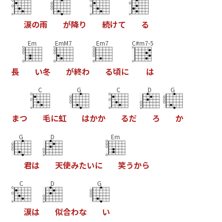
涙
の
雨
が
降
り
続
け
て
る
Em
EmM7
Em7
C#m7-5
長
い
冬
が
終
わ
る
頃
に
は
C
G
C
D
G
ま
つ
毛
に
虹
は
か
か
る
だ
ろ
か
G
D
Em
君
は
天
使
み
た
い
に
笑
う
か
ら
C
D
G
涙
は
似
合
わ
な
い