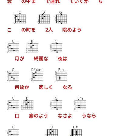
雲
の
中
ま
で
連
れ
て
い
く
か
ら
C
D
G
こ
の
町
を
2
人
眺
め
よ
う
C
D
G
月
が
綺
麗
な
夜
は
C
D#dim
Em
何
故
か
悲
し
く
な
る
C
D
G
Em
口
癖
の
よ
う
な
さ
よ
う
な
ら
C
D
D#