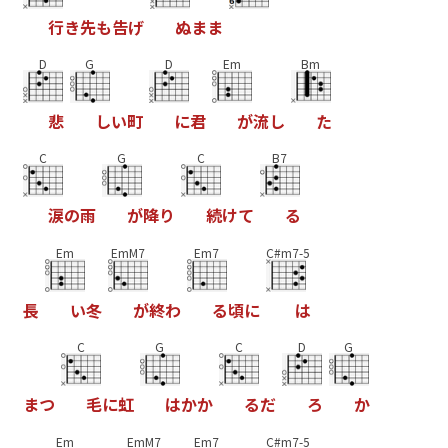
行
き
先
も
告
げ
ぬ
ま
ま
D
G
D
Em
Bm
悲
し
い
町
に
君
が
流
し
た
C
G
C
B7
涙
の
雨
が
降
り
続
け
て
る
Em
EmM7
Em7
C#m7-5
長
い
冬
が
終
わ
る
頃
に
は
C
G
C
D
G
ま
つ
毛
に
虹
は
か
か
る
だ
ろ
か
Em
EmM7
Em7
C#m7-5