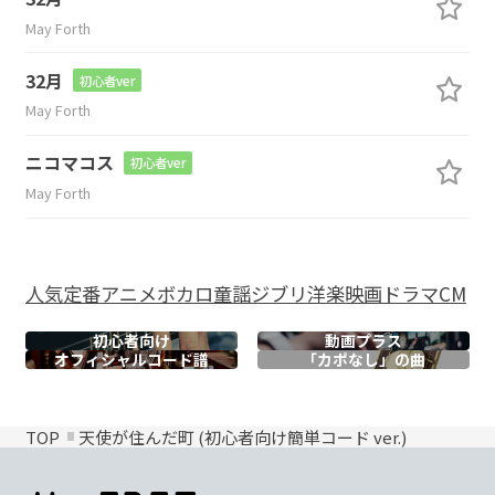
May Forth
32月
初心者ver
May Forth
ニコマコス
初心者ver
May Forth
人気
定番
アニメ
ボカロ
童謡
ジブリ
洋楽
映画
ドラマ
CM
初心者向け
動画プラス
オフィシャル
コード譜
「カポなし」の曲
TOP
天使が住んだ町 (初心者向け簡単コード ver.)