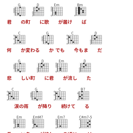
G
D
Em
Bm
君
の
町
に
歌
が
届
け
ば
C
G
C
D
何
か
変
わ
る
か
で
も
今
も
ま
だ
G
D
Em
D
悲
し
い
町
に
君
が
流
し
た
C
G
C
B7
涙
の
雨
が
降
り
続
け
て
る
Em
EmM7
Em7
C#m7-5