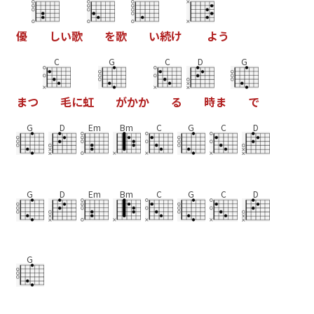
優
し
い
歌
を
歌
い
続
け
よ
う
C
G
C
D
G
ま
つ
毛
に
虹
が
か
か
る
時
ま
で
G
D
Em
Bm
C
G
C
D
G
D
Em
Bm
C
G
C
D
G