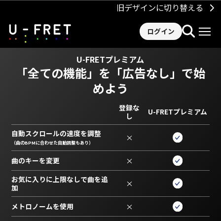
旧デザインに切り替える
ログイン
U-FRETプレミアム
「全ての機能」を
「広告なし」で始
めよう
登録な
U-FRETプレミアム
し
自動スクロールの速度を調整
×
（曲のBPMに合わせた自動調整もあり）
曲のキーを変更
×
お気に入りに上限なしで曲を追
×
加
メトロノームを使用
×