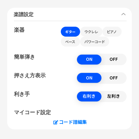
楽譜設定
楽器
ギター
ウクレレ
ピアノ
ベース
パワーコード
簡単弾き
ON
OFF
押さえ方表示
ON
OFF
利き手
右利き
左利き
マイコード設定
コード譜編集