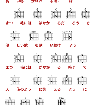
長
い
冬
が
終
わ
る
頃
に
は
C
G
C
D
G
ま
つ
毛
に
虹
は
か
か
る
だ
ろ
う
か
Em
EmM7
Em7
C#m7-5
優
し
い
歌
を
歌
い
続
け
よ
う
C
G
C
D
G
ま
つ
毛
に
虹
が
か
か
る
時
ま
で
C
G
C
D
G
天
使
の
よ
う
に
笑
え
る
よ
う
に
G
D
Em
Bm