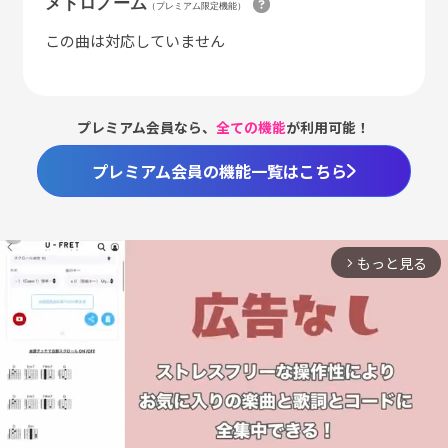
メトロノーム
（プレミアム限定機能）
この曲は対応していません
プレミアム会員なら、
全ての機能
が利用可能！
プレミアム会員の機能一覧はこちら
もっと見る
arrow_forward_ios