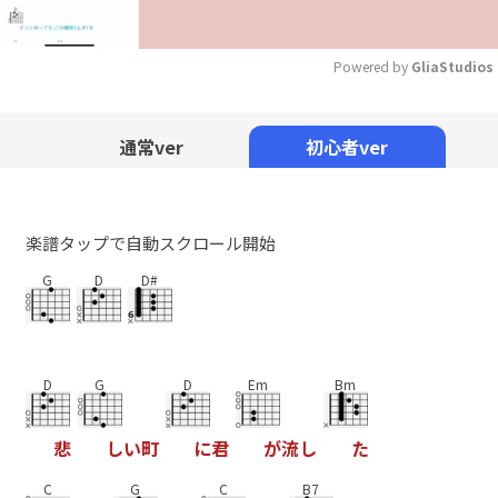
Powered by 
GliaStudios
Mute
通常ver
初心者ver
楽譜タップで自動スクロール開始
G
D
D#
D
G
D
Em
Bm
悲
し
い
町
に
君
が
流
し
た
C
G
C
B7