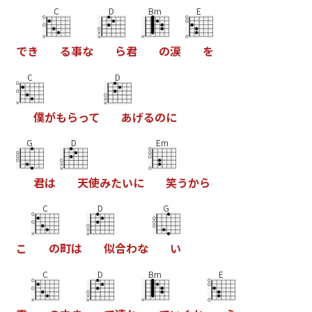
C
D
Bm
E
で
き
る
事
な
ら
君
の
涙
を
C
D
僕
が
も
ら
っ
て
あ
げ
る
の
に
G
D
Em
君
は
天
使
み
た
い
に
笑
う
か
ら
C
D
G
こ
の
町
は
似
合
わ
な
い
C
D
Bm
E