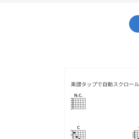
楽譜タップで自動スクロー
N.C.
C