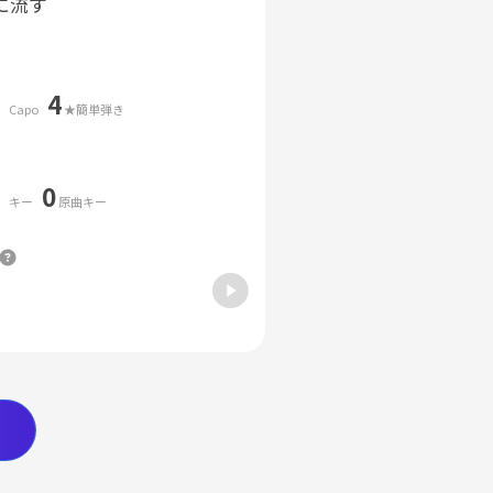
に流す
4
Capo
★簡単弾き
0
キー
原曲キー