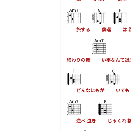
Am7
G
F
旅
す
る
僕
達
は
Am7
終
わ
り
の
無
い
事
な
ん
て
退
F
G
ど
ん
な
に
も
が
い
て
も
Am7
F
遊
べ
泣
き
じ
ゃ
く
れ