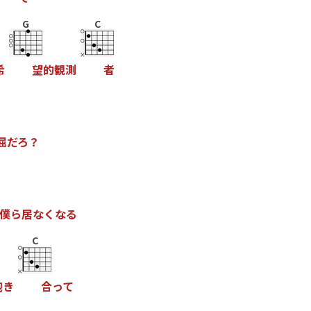
G
C
希
望
的
観
測
者
屈
だ
ろ
？
僕
ら
居
な
く
な
る
C
抱
き
合
っ
て