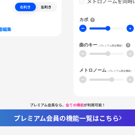
メトロノームを同時
右利き
左利き
カポ
ー
+
譜編集
曲のキー
（プレミアム限定機能）
ー
+
メトロノーム
（プレミアム限定機能）
ー
+
プレミアム会員なら、
全ての機能
が利用可能！
プレミアム会員の機能一覧はこちら