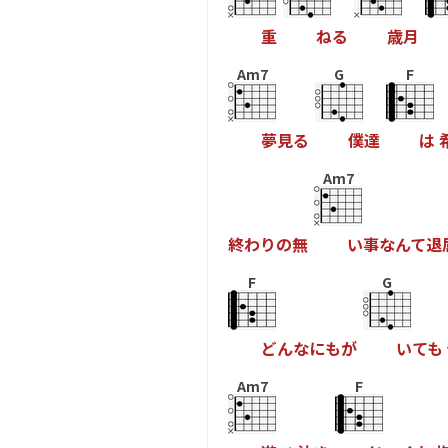
重
ね
る
歳
月
Am7
G
F
夢
見
る
僕
達
は
Am7
終
わ
り
の
無
い
事
な
ん
て
退
F
G
ど
ん
な
に
も
が
い
て
も
Am7
F