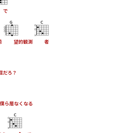
で
G
C
希
望
的
観
測
者
屈
だ
ろ
？
僕
ら
居
な
く
な
る
C