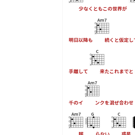
少
な
く
と
も
こ
の
世
界
が
Am7
明
日
以
降
も
続
く
と
仮
定
し
C
手
離
し
て
来
た
こ
れ
ま
で
と
Am7
千
の
イ
ン
ク
を
混
ぜ
合
わ
せ
Am7
G
C
眠
ら
な
い
惑
星