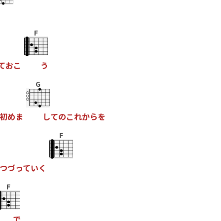
F
て
お
こ
う
G
初
め
ま
し
て
の
こ
れ
か
ら
を
F
つ
づ
っ
て
い
く
F
で