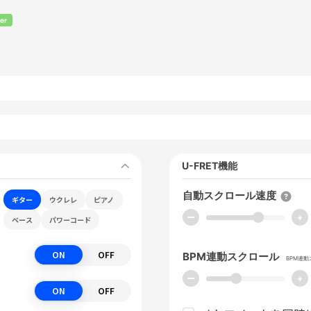
er
U-FRET機能
自動スクロール速度
ギター
ウクレレ
ピアノ
ー
+
ベース
パワーコード
ON
OFF
BPM連動スクロール
BPM連
ー
+
ON
OFF