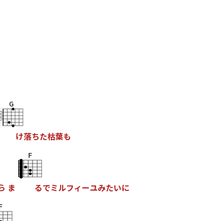
G
け
落
ち
た
枯
葉
も
F
ら
ま
る
で
ミ
ル
フ
ィ
ー
ユ
み
た
い
に
F