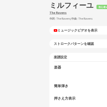
ミルフィーユ
初心者v
The Ravens
作詞 :
The Ravens
/作曲 :
The Ravens
ミュージックビデオを表示
ストロークパターンを確認
楽譜設定
楽器
簡単弾き
押さえ方表示