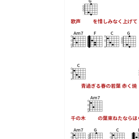
G
歌
声
を
惜
し
み
な
く
上
げ
て
Am7
F
C
G
C
青
過
ぎ
る
春
の
若
葉
赤
く
焼
Am7
千
の
木
の
葉
束
ね
た
な
ら
ほ
Am7
G
C