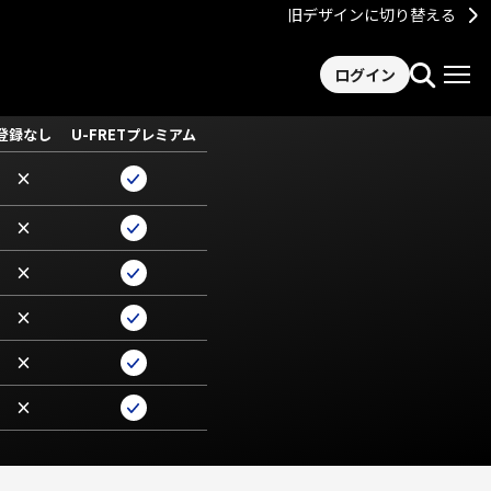
旧デザインに切り替える
ログイン
登録なし
U-FRETプレミアム
×
×
×
×
×
×