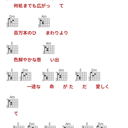
何
処
ま
で
も
広
が
っ
て
Dm
Am
百
万
本
の
ひ
ま
わ
り
よ
り
E
Am
色
鮮
や
か
な
思
い
出
E
Dm
E
Am
E
Dm
一
途
な
命
が
た
だ
愛
し
く
Am
て
E
Dm
E
Am
E
Dm