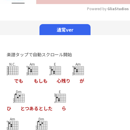
Powered by 
GliaStudios
Mute
通常ver
楽譜タップで自動スクロール開始
N.C.
Am
E
Am
で
も
も
し
も
心
残
り
が
Dm
E
ひ
と
つ
あ
る
と
し
た
ら
Am
Dm