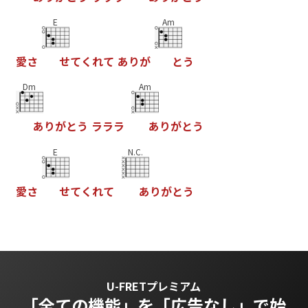
E
Am
愛
さ
せ
て
く
れ
て
あ
り
が
と
う
Dm
Am
あ
り
が
と
う
ラ
ラ
ラ
あ
り
が
と
う
E
N.C.
愛
さ
せ
て
く
れ
て
あ
り
が
と
う
U-FRETプレミアム
「全ての機能」を
「広告なし」で始