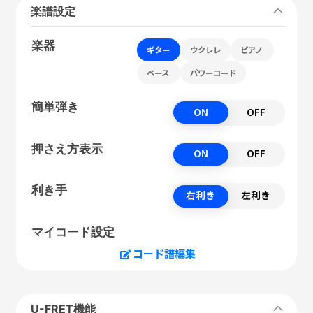
楽譜設定
楽器
ギター
ウクレレ
ピアノ
ベース
パワーコード
簡単弾き
ON
OFF
押さえ方表示
ON
OFF
利き手
右利き
左利き
マイコード設定
コード譜編集
U-FRET機能