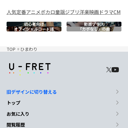
人気
定番
アニメ
ボカロ
童謡
ジブリ
洋楽
映画
ドラマ
CM
初心者向け
動画プラス
オフィシャル
コード譜
「カポなし」の曲
TOP
ひまわり
旧デザインに切り替える
トップ
お気に入り
閲覧履歴