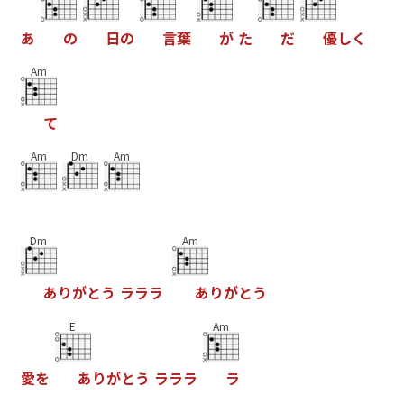
あ
の
日
の
言
葉
が
た
だ
優
し
く
Am
て
Am
Dm
Am
Dm
Am
あ
り
が
と
う
ラ
ラ
ラ
あ
り
が
と
う
E
Am
愛
を
あ
り
が
と
う
ラ
ラ
ラ
ラ