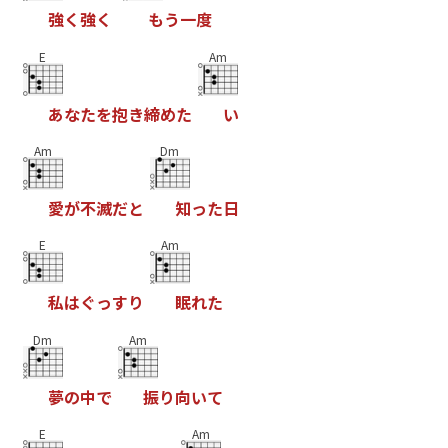
強
く
強
く
も
う
一
度
E
Am
あ
な
た
を
抱
き
締
め
た
い
Am
Dm
愛
が
不
滅
だ
と
知
っ
た
日
E
Am
私
は
ぐ
っ
す
り
眠
れ
た
Dm
Am
夢
の
中
で
振
り
向
い
て
E
Am