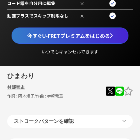
コード譜を自分用に編集
×
動画プラスでスキップ制限なし
×
今すぐU-FRETプレミアムをはじめる
いつでもキャンセルできます
ひまわり
林部智史
作詞 :
阿木燿子
/作曲 :
宇崎竜童
ストロークパターンを確認