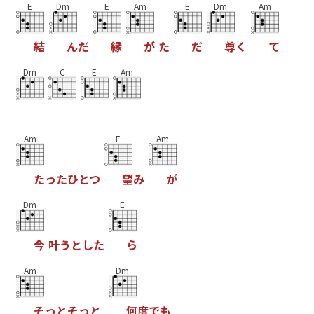
E
Dm
E
Am
E
Dm
Am
結
ん
だ
縁
が
た
だ
尊
く
て
Dm
C
E
Am
Am
E
Am
た
っ
た
ひ
と
つ
望
み
が
Dm
E
今
叶
う
と
し
た
ら
Am
Dm
そ
っ
と
そ
っ
と
何
度
で
も