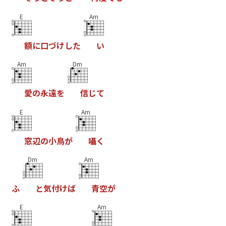
E
Am
額
に
口
づ
け
し
た
い
Am
Dm
愛
の
永
遠
を
信
じ
て
E
Am
窓
辺
の
小
鳥
が
囁
く
Dm
Am
ふ
と
気
付
け
ば
青
空
が
E
Am