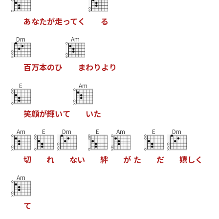
あ
な
た
が
走
っ
て
く
る
Dm
Am
百
万
本
の
ひ
ま
わ
り
よ
り
E
Am
笑
顔
が
輝
い
て
い
た
Am
E
Dm
E
Am
E
Dm
切
れ
な
い
絆
が
た
だ
嬉
し
く
Am
て