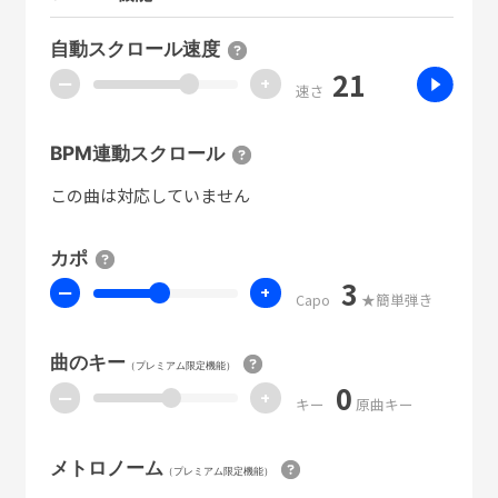
自動スクロール速度
21
ー
+
速さ
BPM連動スクロール
この曲は対応していません
カポ
3
ー
+
Capo
★簡単弾き
曲のキー
（プレミアム限定機能）
0
ー
+
キー
原曲キー
メトロノーム
（プレミアム限定機能）