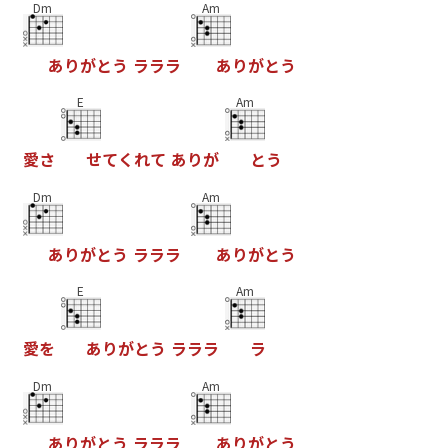
Dm
Am
あ
り
が
と
う
ラ
ラ
ラ
あ
り
が
と
う
E
Am
愛
さ
せ
て
く
れ
て
あ
り
が
と
う
Dm
Am
あ
り
が
と
う
ラ
ラ
ラ
あ
り
が
と
う
E
Am
愛
を
あ
り
が
と
う
ラ
ラ
ラ
ラ
Dm
Am
あ
り
が
と
う
ラ
ラ
ラ
あ
り
が
と
う