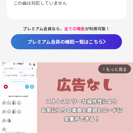
この曲は対応していません
プレミアム会員なら、
全ての機能
が利用可能！
プレミアム会員の機能一覧はこちら
もっと見る
arrow_forward_ios