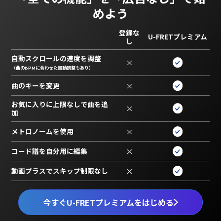
めよう
登録な
U-FRETプレミアム
し
自動スクロールの速度を調整
×
（曲のBPMに合わせた自動調整もあり）
曲のキーを変更
×
お気に入りに上限なしで曲を追
×
加
メトロノームを使用
×
コード譜を自分用に編集
×
動画プラスでスキップ制限なし
×
今すぐU-FRETプレミアムをはじめる