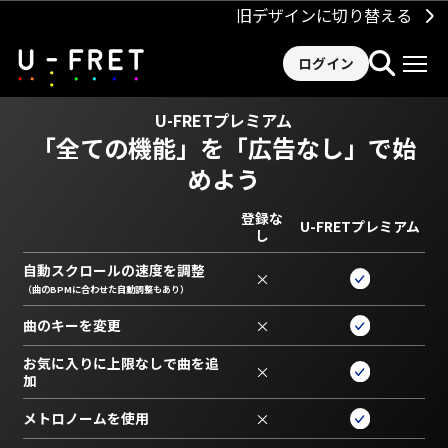
旧デザインに切り替える
ログイン
U-FRETプレミアム
「全ての機能」を
「広告なし」で始
めよう
登録な
U-FRETプレミアム
し
自動スクロールの速度を調整
×
（曲のBPMに合わせた自動調整もあり）
曲のキーを変更
×
お気に入りに上限なしで曲を追
×
加
メトロノームを使用
×