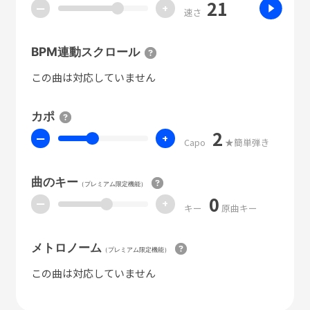
21
ー
+
速さ
BPM連動スクロール
この曲は対応していません
カポ
2
ー
+
Capo
★簡単弾き
曲のキー
（プレミアム限定機能）
0
ー
+
キー
原曲キー
メトロノーム
（プレミアム限定機能）
この曲は対応していません