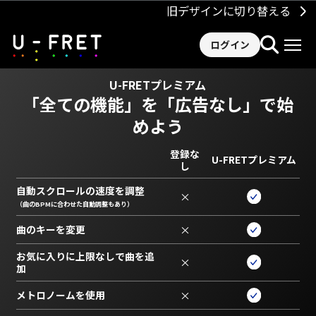
旧デザインに切り替える
ログイン
U-FRETプレミアム
「全ての機能」を
「広告なし」で始
めよう
登録な
U-FRETプレミアム
し
自動スクロールの速度を調整
×
（曲のBPMに合わせた自動調整もあり）
曲のキーを変更
×
お気に入りに上限なしで曲を追
×
加
メトロノームを使用
×