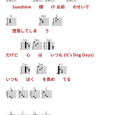
S
u
n
s
h
i
n
e
輝
け
お
前
の
せ
い
で
A
Am
D
堕
落
し
て
し
ま
う
Cm
Dm
Gm
だ
け
ど
心
は
い
つ
も
(
I
t
'
s
D
o
g
D
a
y
s
)
Cm
Dm
A♭
い
つ
も
ぼ
く
を
責
め
て
る
G
C
G
C
G
C
G
C