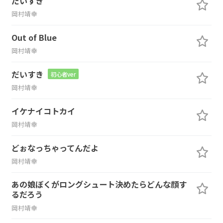
だいすき
岡村靖幸
Out of Blue
岡村靖幸
だいすき
初心者ver
岡村靖幸
イケナイコトカイ
岡村靖幸
どぉなっちゃってんだよ
岡村靖幸
あの娘ぼくがロングシュート決めたらどんな顔す
るだろう
岡村靖幸