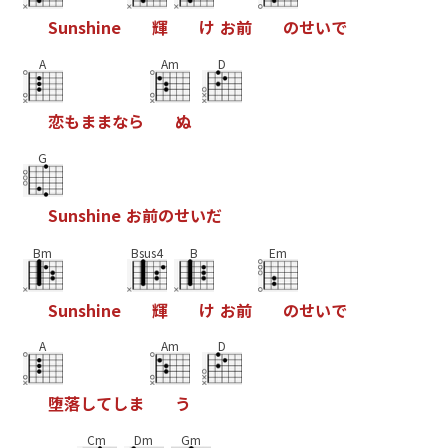
S
u
n
s
h
i
n
e
輝
け
お
前
の
せ
い
で
A
Am
D
恋
も
ま
ま
な
ら
ぬ
G
S
u
n
s
h
i
n
e
お
前
の
せ
い
だ
Bm
Bsus4
B
Em
S
u
n
s
h
i
n
e
輝
け
お
前
の
せ
い
で
A
Am
D
堕
落
し
て
し
ま
う
Cm
Dm
Gm