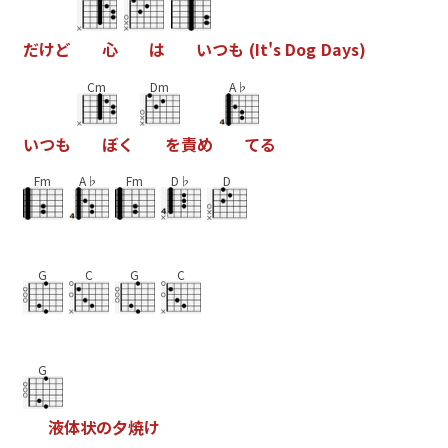
だ
け
ど
心
は
い
つ
も
(
I
t
'
s
D
o
g
D
a
y
s
)
Cm
Dm
A♭
い
つ
も
ぼ
く
を
責
め
て
る
Fm
A♭
Fm
D♭
D
G
C
G
C
G
液
体
状
の
夕
焼
け