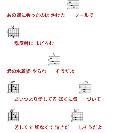
あ
の
娘
に
会
っ
た
の
は
灼
け
た
プ
ー
ル
で
G
乱
反
射
に
ま
ど
ろ
む
C
君
の
水
着
姿
や
ら
れ
そ
う
だ
よ
Bm
Em
あ
い
つ
よ
り
愛
し
て
る
ぼ
く
に
気
づ
い
て
Bm
Em
苦
し
く
て
切
な
く
て
泣
き
だ
し
そ
う
だ
よ