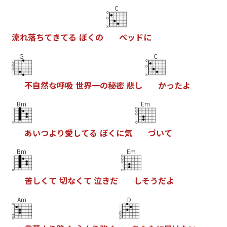
C
流
れ
落
ち
て
き
て
る
ぼ
く
の
ベ
ッ
ド
に
G
C
不
自
然
な
呼
吸
世
界
一
の
秘
密
悲
し
か
っ
た
よ
Bm
Em
あ
い
つ
よ
り
愛
し
て
る
ぼ
く
に
気
づ
い
て
Bm
Em
苦
し
く
て
切
な
く
て
泣
き
だ
し
そ
う
だ
よ
Am
D