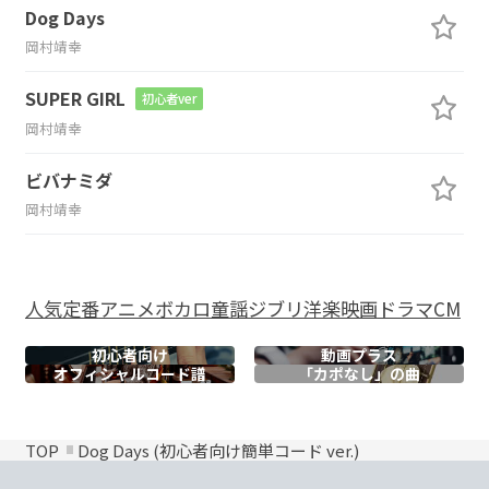
Dog Days
岡村靖幸
SUPER GIRL
初心者ver
岡村靖幸
ビバナミダ
岡村靖幸
人気
定番
アニメ
ボカロ
童謡
ジブリ
洋楽
映画
ドラマ
CM
初心者向け
動画プラス
オフィシャル
コード譜
「カポなし」の曲
TOP
Dog Days (初心者向け簡単コード ver.)