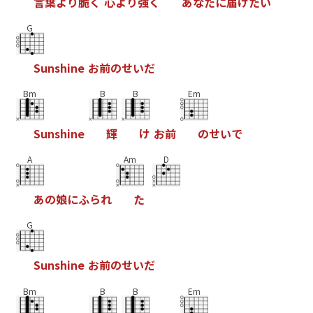
言
葉
よ
り
脆
く
心
よ
り
強
く
あ
な
た
に
届
け
た
い
G
S
u
n
s
h
i
n
e
お
前
の
せ
い
だ
Bm
B
B
Em
S
u
n
s
h
i
n
e
輝
け
お
前
の
せ
い
で
A
Am
D
あ
の
娘
に
ふ
ら
れ
た
G
S
u
n
s
h
i
n
e
お
前
の
せ
い
だ
Bm
B
B
Em