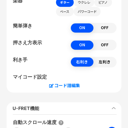
楽器
ギター
ウクレレ
ピアノ
ベース
パワーコード
簡単弾き
ON
OFF
押さえ方表示
ON
OFF
利き手
右利き
左利き
マイコード設定
コード譜編集
U-FRET機能
自動スクロール速度