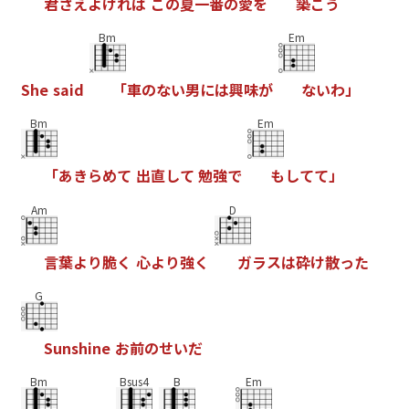
君
さ
え
よ
け
れ
ば
こ
の
夏
一
番
の
愛
を
築
こ
う
Bm
Em
S
h
e
s
a
i
d
「
車
の
な
い
男
に
は
興
味
が
な
い
わ
」
Bm
Em
「
あ
き
ら
め
て
出
直
し
て
勉
強
で
も
し
て
て
」
Am
D
言
葉
よ
り
脆
く
心
よ
り
強
く
ガ
ラ
ス
は
砕
け
散
っ
た
G
S
u
n
s
h
i
n
e
お
前
の
せ
い
だ
Bm
Bsus4
B
Em