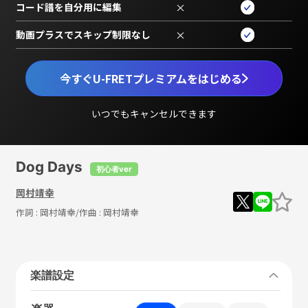
コード譜を自分用に編集
×
動画プラスでスキップ制限なし
×
今すぐU-FRETプレミアムをはじめる
いつでもキャンセルできます
Dog Days
初心者ver
岡村靖幸
作詞 :
岡村靖幸
/作曲 :
岡村靖幸
楽譜設定