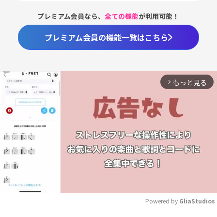
プレミアム会員なら、
全ての機能
が利用可能！
プレミアム会員の機能一覧はこちら
もっと見る
arrow_forward_ios
Powered by 
GliaStudios