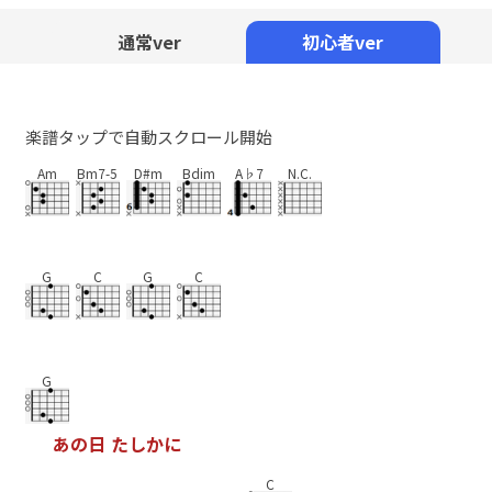
Mute
通常ver
初心者ver
楽譜タップで自動スクロール開始
Am
Bm7-5
D#m
Bdim
A♭7
N.C.
G
C
G
C
G
あ
の
日
た
し
か
に
C