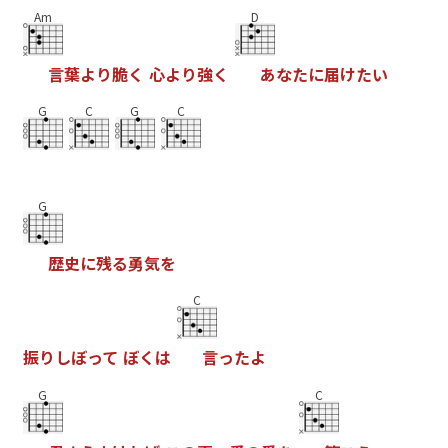
Am
D
言
葉
よ
り
脆
く
心
よ
り
強
く
あ
な
た
に
届
け
た
い
G
C
G
C
G
歴
史
に
残
る
勇
気
を
C
振
り
し
ぼ
っ
て
ぼ
く
は
言
っ
た
よ
G
C