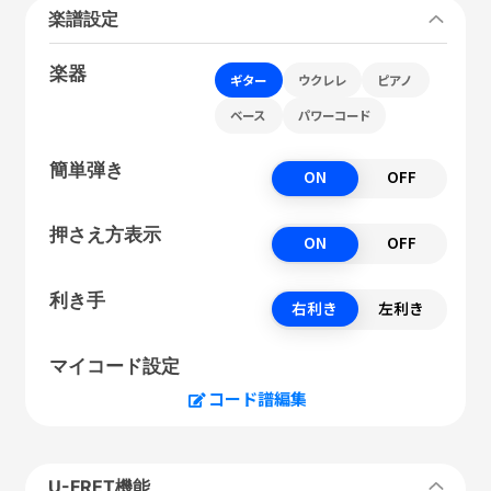
楽譜設定
楽器
ギター
ウクレレ
ピアノ
ベース
パワーコード
簡単弾き
ON
OFF
押さえ方表示
ON
OFF
利き手
右利き
左利き
マイコード設定
コード譜編集
U-FRET機能