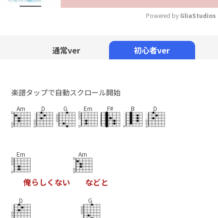
Powered by 
GliaStudios
Mute
通常ver
初心者ver
楽譜タップで自動スクロール開始
Am
D
G
Em
F#
B
D
Em
Am
俺
ら
し
く
な
い
な
ど
と
D
G