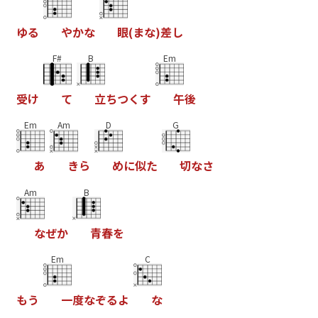
ゆ
る
や
か
な
眼
(
ま
な
)
差
し
F#
B
Em
受
け
て
立
ち
つ
く
す
午
後
Em
Am
D
G
あ
き
ら
め
に
似
た
切
な
さ
Am
B
な
ぜ
か
青
春
を
Em
C
も
う
一
度
な
ぞ
る
よ
な