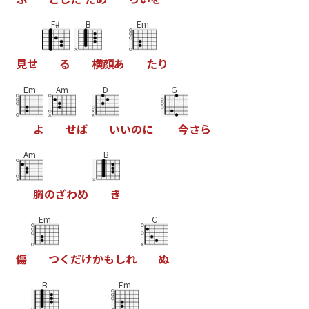
F#
B
Em
見
せ
る
横
顔
あ
た
り
Em
Am
D
G
よ
せ
ば
い
い
の
に
今
さ
ら
Am
B
胸
の
ざ
わ
め
き
Em
C
傷
つ
く
だ
け
か
も
し
れ
ぬ
B
Em