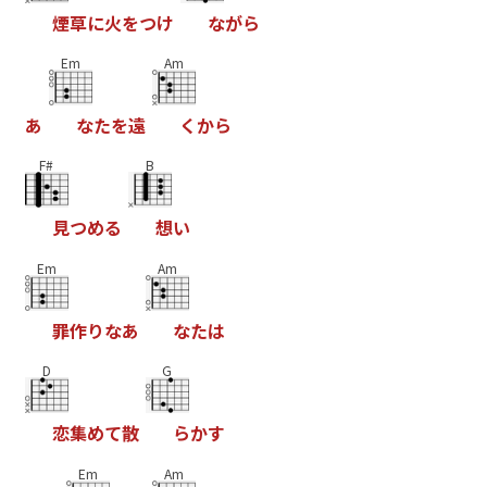
煙
草
に
火
を
つ
け
な
が
ら
Em
Am
あ
な
た
を
遠
く
か
ら
F#
B
見
つ
め
る
想
い
Em
Am
罪
作
り
な
あ
な
た
は
D
G
恋
集
め
て
散
ら
か
す
Em
Am