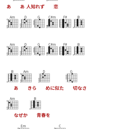
あ
あ
人
知
れ
ず
恋
Am
D
G
C#m
F#
B
Am
D
G
C#m
F#
B
B
Am
D
G
あ
き
ら
め
に
似
た
切
な
さ
Am
B
な
ぜ
か
青
春
を
Em
C