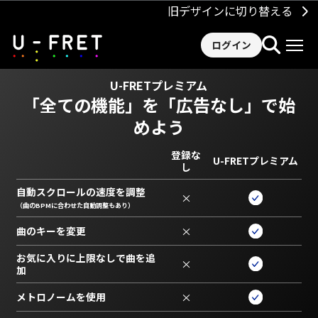
旧デザインに切り替える
ログイン
U-FRETプレミアム
「全ての機能」を
「広告なし」で始
めよう
登録な
U-FRETプレミアム
し
自動スクロールの速度を調整
×
（曲のBPMに合わせた自動調整もあり）
曲のキーを変更
×
お気に入りに上限なしで曲を追
×
加
メトロノームを使用
×