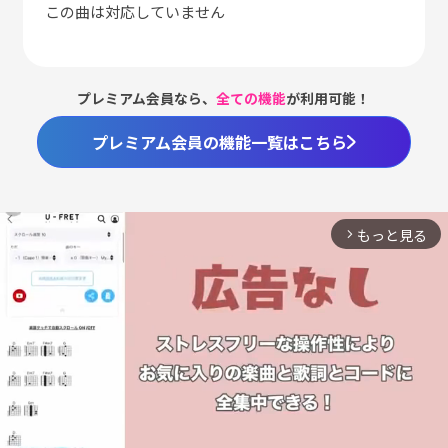
この曲は対応していません
プレミアム会員なら、
全ての機能
が利用可能！
プレミアム会員の機能一覧はこちら
もっと見る
arrow_forward_ios