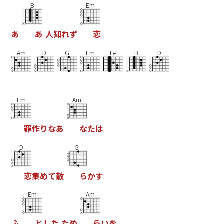
B
Em
あ
あ
人
知
れ
ず
恋
Am
D
G
Em
F#
B
D
Em
Am
罪
作
り
な
あ
な
た
は
D
G
恋
集
め
て
散
ら
か
す
Em
Am
ふ
と
し
た
た
め
ら
い
を