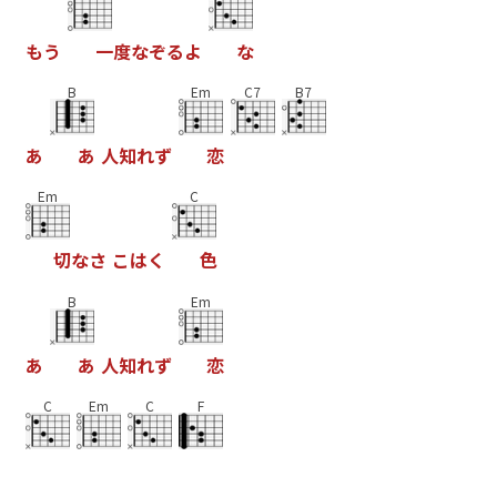
も
う
一
度
な
ぞ
る
よ
な
B
Em
C7
B7
あ
あ
人
知
れ
ず
恋
Em
C
切
な
さ
こ
は
く
色
B
Em
あ
あ
人
知
れ
ず
恋
C
Em
C
F