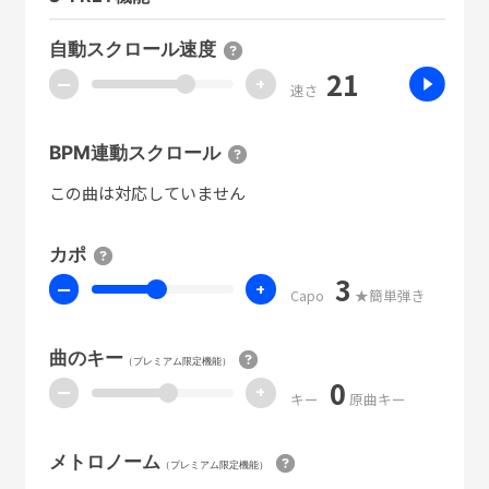
自動スクロール速度
21
ー
+
速さ
BPM連動スクロール
この曲は対応していません
カポ
3
ー
+
Capo
★簡単弾き
曲のキー
（プレミアム限定機能）
0
ー
+
キー
原曲キー
メトロノーム
（プレミアム限定機能）