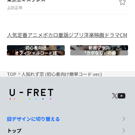
上田正樹
人気
定番
アニメ
ボカロ
童謡
ジブリ
洋楽
映画
ドラマ
CM
初心者向け
動画プラス
オフィシャル
コード譜
「カポなし」の曲
TOP
人知れず恋 (初心者向け簡単コード ver.)
旧デザインに切り替える
トップ