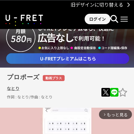
旧デザインに切り替える
ログイン
プロポーズ
動画プラス
なとり
作詞 :
なとり
/作曲 :
なとり
もっと見る
arrow_forward_ios