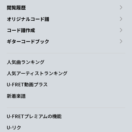
とか、
考えてんの
色々
閲覧履歴
Fmaj7
E7
オリジナルコード譜
コード譜作成
嫌われちゃった
ら、どうしよう
ギターコードブック
Am
F/G
とか、
考えてんの
色々
人気曲ランキング
人気アーティストランキング
Fmaj7
E7
U-FRET動画プラス
笑
った？
新着楽譜
Am
F/G
U-FRETプレミアムの機能
ここに愛、焦
った。。。？
U-リク