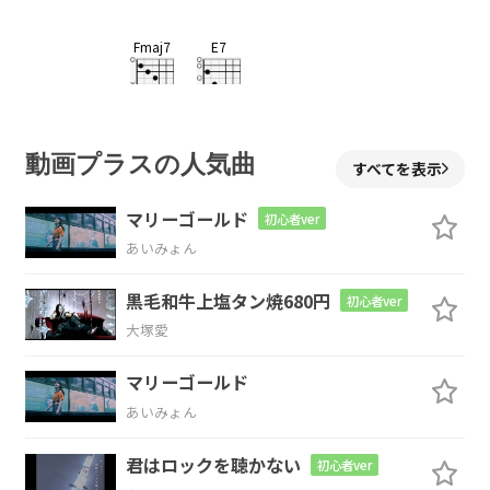
Fmaj7
E7
そこに愛、集
った
Am
F/G
動画プラスの人気曲
すべてを表示
形だけのモ
ンスターが育っ
た
マリーゴールド
初心者ver
あいみょん
Fmaj7
E7
黒毛和牛上塩タン焼680円
初心者ver
それを愛さな
くちゃ
大塚愛
Am
F/G
マリーゴールド
あいみょん
「ダメだった」
から「躊躇っ
た」
君はロックを聴かない
初心者ver
Fmaj7
E7