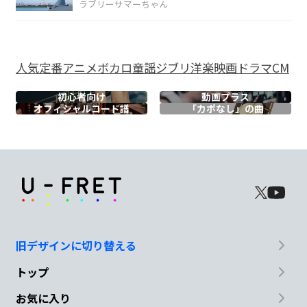
ラブリーサマーちゃん
Am
F/G
この、
生涯全部
ビビディバビヴー
人気
定番
アニメ
ボカロ
童謡
ジブリ
洋楽
映画
ドラマ
CM
Fmaj7
E7
初心者向け
動画プラス
オフィシャル
コード譜
「カポなし」の曲
どうしようもないこ
と吐く、白昼夢に
Am
F/G
今世紀最期
のプロポーズをしよう
Fmaj7
E7
旧デザインに切り替える
嫌われちゃった
ら、どうしよう
トップ
Am
F/G
お気に入り