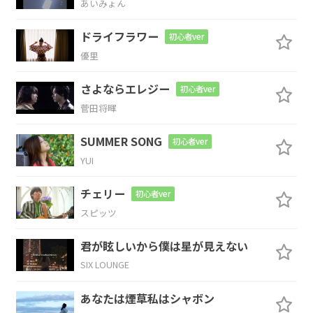
あいみょん
どうして、僕ば
っか
ドライフラワー
初心者ver
優里
Am
F/G
さよならエレジー
初心者ver
とか、思えたバ
スタイムも束の
間
菅田将暉
Fmaj7
E7
Am
SUMMER SONG
初心者ver
YUI
どれも綺麗だ
ったが、
どれも嫌いだ
っ
F/G
チェリー
初心者ver
スピッツ
た
君が眩しいから僕は星が見えない
Fmaj7
E7
SIX LOUNGE
どう、頑張って
も僕は普通
あなたは煙草私はシャボン