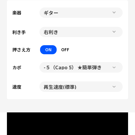
楽器
利き手
押さえ方
ON
OFF
カポ
速度