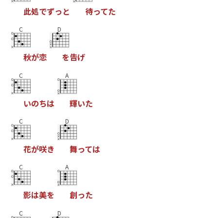
此
処
で
ず
っ
と
待
っ
て
た
C
D
秋
が
恋
を
告
げ
C
A
い
の
ち
は
輝
い
た
C
D
花
が
咲
き
舞
っ
て
は
C
A
影
は
美
を
創
っ
た
C
D