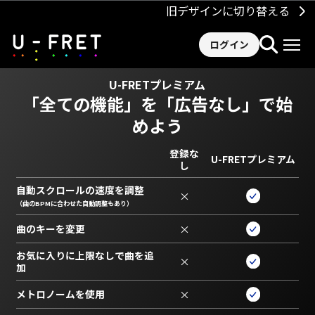
旧デザインに切り替える
ログイン
U-FRETプレミアム
「全ての機能」を
「広告なし」で始
めよう
登録な
U-FRETプレミアム
し
自動スクロールの速度を調整
×
（曲のBPMに合わせた自動調整もあり）
曲のキーを変更
×
お気に入りに上限なしで曲を追
×
加
メトロノームを使用
×