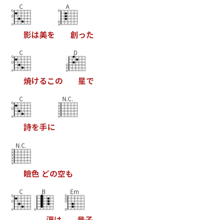
C
A
影
は
美
を
創
っ
た
C
D
焼
け
る
こ
の
星
で
C
N.C.
詩
を
手
に
N.C.
瞼
色
ど
の
空
も
C
B
Em
涙
は
量
子