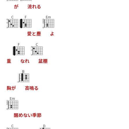
が
流
れ
る
C
F
Em
愛
と
塵
よ
F
C
重
な
れ
盆
棚
B
胸
が
高
鳴
る
Em
醒
め
な
い
季
節
C
D