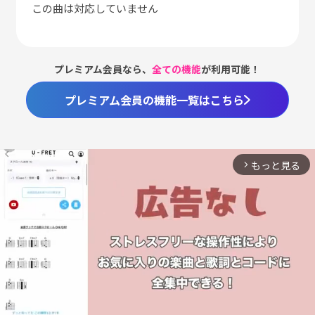
この曲は対応していません
プレミアム会員なら、
全ての機能
が利用可能！
プレミアム会員の機能一覧はこちら
もっと見る
arrow_forward_ios