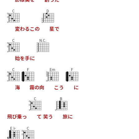
C
D
変
わ
る
こ
の
星
で
C
N.C.
始
を
手
に
C
F
Em
F
海
霧
の
向
こ
う
に
C
B
飛
び
乗
っ
て
笑
う
旅
に
E♭
C