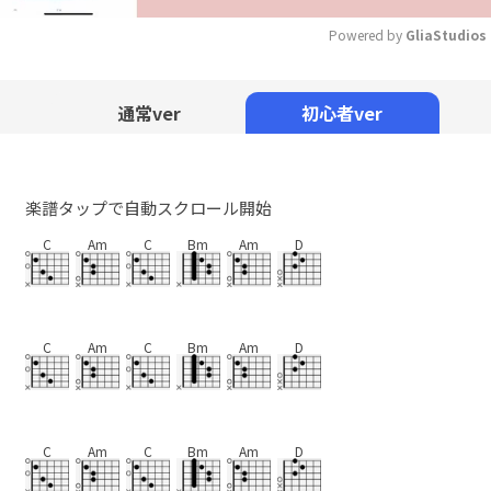
Powered by 
GliaStudios
Mute
通常ver
初心者ver
楽譜タップで自動スクロール開始
C
Am
C
Bm
Am
D
C
Am
C
Bm
Am
D
C
Am
C
Bm
Am
D