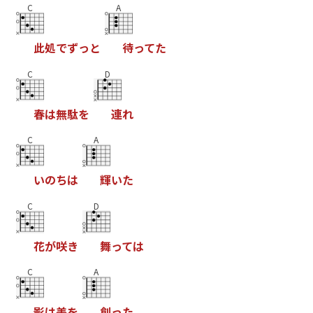
C
A
此
処
で
ず
っ
と
待
っ
て
た
C
D
春
は
無
駄
を
連
れ
C
A
い
の
ち
は
輝
い
た
C
D
花
が
咲
き
舞
っ
て
は
C
A
影
は
美
を
創
っ
た