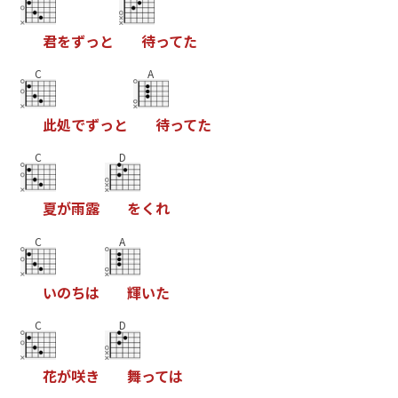
君
を
ず
っ
と
待
っ
て
た
C
A
此
処
で
ず
っ
と
待
っ
て
た
C
D
夏
が
雨
露
を
く
れ
C
A
い
の
ち
は
輝
い
た
C
D
花
が
咲
き
舞
っ
て
は