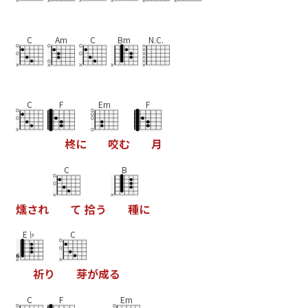
C
Am
C
Bm
N.C.
C
F
Em
F
柊
に
咬
む
月
C
B
燻
さ
れ
て
拾
う
種
に
E♭
C
祈
り
芽
が
成
る
C
F
Em