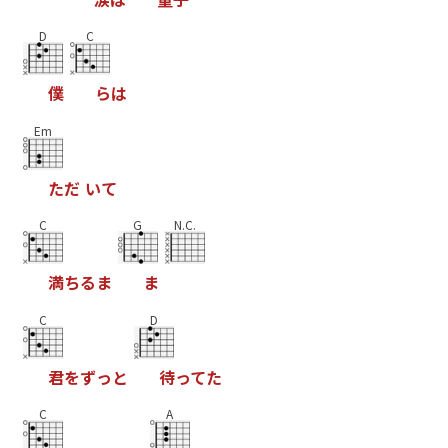
D
C
僕
ら
は
Em
た
だ
い
て
C
G
N.C.
満
ち
る
ま
ま
C
D
君
を
ず
っ
と
待
っ
て
た
C
A