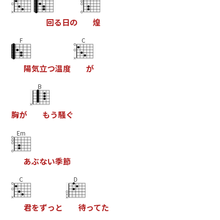
回
る
日
の
煌
F
C
陽
気
立
つ
温
度
が
B
胸
が
も
う
騒
ぐ
Em
あ
ぶ
な
い
季
節
C
D
君
を
ず
っ
と
待
っ
て
た