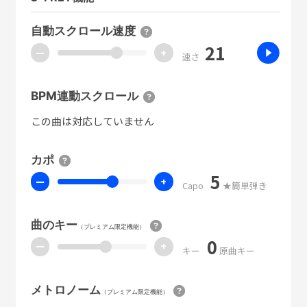
自動スクロール速度
21
ー
+
速さ
BPM連動スクロール
この曲は対応していません
カポ
5
ー
+
Capo
★簡単弾き
曲のキー
（プレミアム限定機能）
0
ー
+
キー
原曲キー
メトロノーム
（プレミアム限定機能）