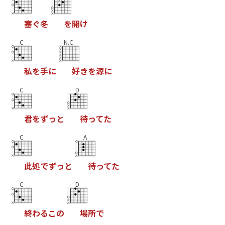
塞
ぐ
冬
を
開
け
C
N.C.
私
を
手
に
好
き
を
源
に
C
D
君
を
ず
っ
と
待
っ
て
た
C
A
此
処
で
ず
っ
と
待
っ
て
た
C
D
終
わ
る
こ
の
場
所
で