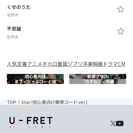
くせのうた
星野源
不思議
星野源
人気
定番
アニメ
ボカロ
童謡
ジブリ
洋楽
映画
ドラマ
CM
初心者向け
動画プラス
オフィシャル
コード譜
「カポなし」の曲
TOP
Star (初心者向け簡単コード ver.)