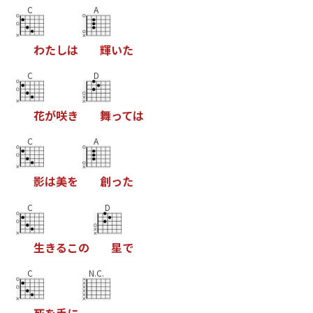
C
A
わ
た
し
は
輝
い
た
C
D
花
が
咲
き
舞
っ
て
は
C
A
影
は
美
を
創
っ
た
C
D
生
き
る
こ
の
星
で
C
N.C.