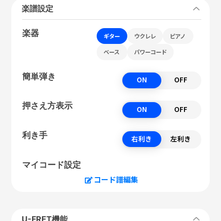
楽譜設定
楽器
ギター
ウクレレ
ピアノ
ベース
パワーコード
簡単弾き
ON
OFF
押さえ方表示
ON
OFF
利き手
右利き
左利き
マイコード設定
コード譜編集
U-FRET機能