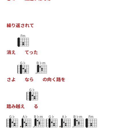
繰
り
返
さ
れ
て
Fm
消
え
て
っ
た
G♭
B♭m
さ
よ
な
ら
の
向
く
路
を
G♭
踏
み
越
え
る
G♭
A♭
B♭m
G♭
A♭
B♭m
Fm