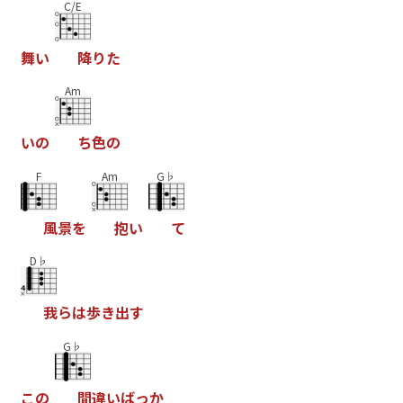
C/E
舞
い
降
り
た
Am
い
の
ち
色
の
F
Am
G♭
風
景
を
抱
い
て
D♭
我
ら
は
歩
き
出
す
G♭
こ
の
間
違
い
ば
っ
か