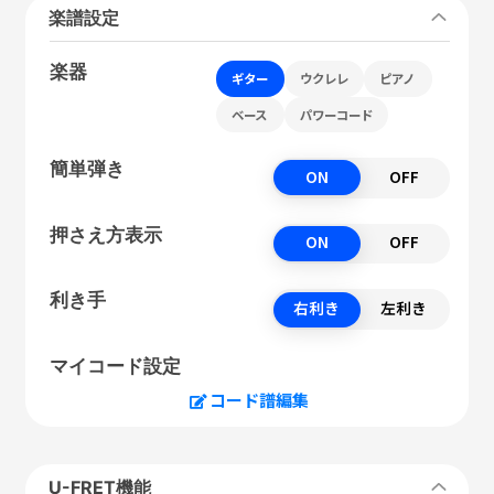
楽譜設定
楽器
ギター
ウクレレ
ピアノ
ベース
パワーコード
簡単弾き
ON
OFF
押さえ方表示
ON
OFF
利き手
右利き
左利き
マイコード設定
コード譜編集
U-FRET機能