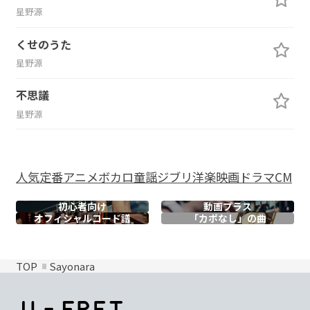
星野源
くせのうた
星野源
不思議
星野源
人気
定番
アニメ
ボカロ
童謡
ジブリ
洋楽
映画
ドラマ
CM
初心者向け
動画プラス
オフィシャル
コード譜
「カポなし」の曲
TOP
Sayonara