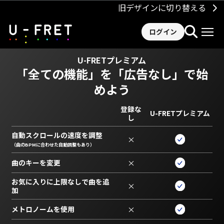
旧デザインに切り替える
ログイン
U-FRETプレミアム
「全ての機能」を
「広告なし」で始
めよう
登録な
U-FRETプレミアム
し
自動スクロールの速度を調整
×
（曲のBPMに合わせた自動調整もあり）
曲のキーを変更
×
お気に入りに上限なしで曲を追
×
加
メトロノームを使用
×