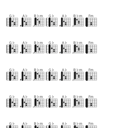
G♭
A♭
B♭m
G♭
A♭
B♭m
Fm
G♭
A♭
B♭m
G♭
A♭
B♭m
Fm
G♭
A♭
B♭m
G♭
A♭
B♭m
Fm
G♭
A♭
B♭m
G♭
A♭
B♭m
Fm
G♭
A♭
B♭m
G♭
A♭
B♭m
Fm