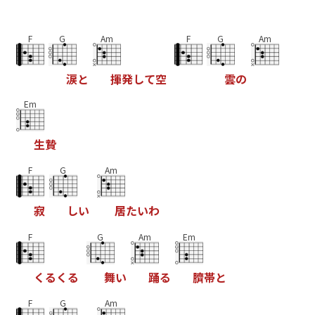
F
G
Am
F
G
Am
涙
と
揮
発
し
て
空
雲
の
Em
生
贄
F
G
Am
寂
し
い
居
た
い
わ
F
G
Am
Em
く
る
く
る
舞
い
踊
る
臍
帯
と
F
G
Am