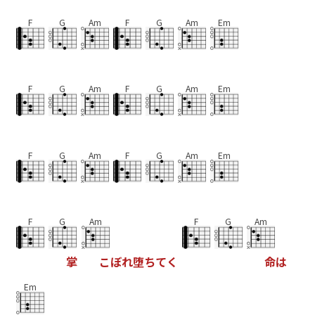
F
G
Am
F
G
Am
Em
F
G
Am
F
G
Am
Em
F
G
Am
F
G
Am
Em
F
G
Am
F
G
Am
掌
こ
ぼ
れ
堕
ち
て
く
命
は
Em