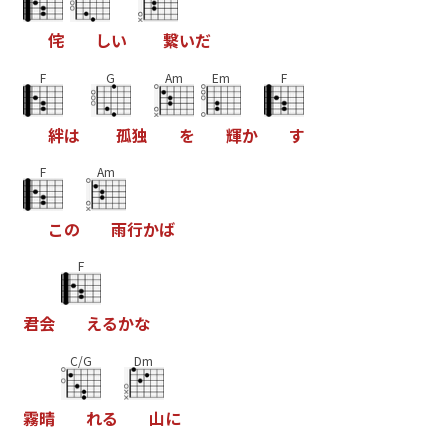
侘
し
い
繋
い
だ
F
G
Am
Em
F
絆
は
孤
独
を
輝
か
す
F
Am
こ
の
雨
行
か
ば
F
君
会
え
る
か
な
C/G
Dm
霧
晴
れ
る
山
に