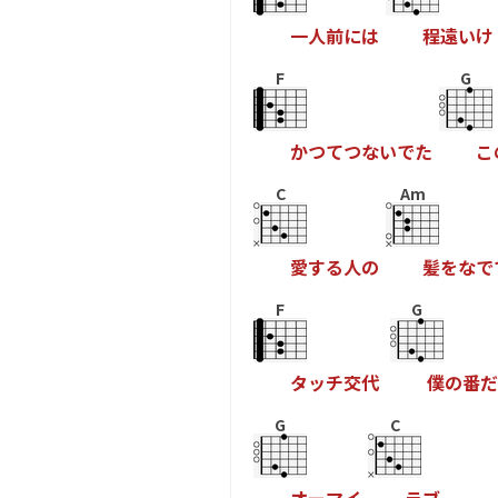
一
人
前
に
は
程
遠
い
け
F
G
か
つ
て
つ
な
い
で
た
こ
C
Am
愛
す
る
人
の
髪
を
な
で
F
G
タ
ッ
チ
交
代
僕
の
番
だ
G
C