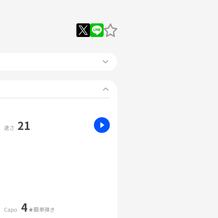
21
速さ
4
Capo
★簡単弾き