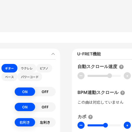
U-FRET機能
自動スクロール速度
ギター
ウクレレ
ピアノ
ー
+
ベース
パワーコード
ON
OFF
BPM連動スクロール
この曲は対応していません
ON
OFF
カポ
右利き
左利き
ー
+