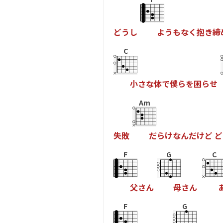
ど
う
し
よ
う
も
な
く
抱
き
締
C
小
さ
な
体
で
僕
ら
を
困
ら
せ
Am
失
敗
だ
ら
け
な
ん
だ
け
ど
ど
F
G
C
父
さ
ん
母
さ
ん
F
G