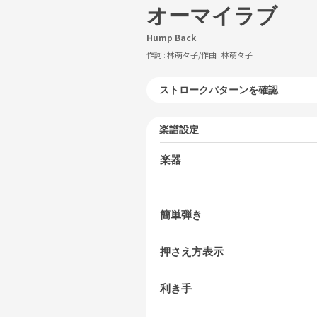
オーマイラブ
Hump Back
作詞 :
林萌々子
/作曲 :
林萌々子
ストロークパターンを確認
楽譜設定
楽器
簡単弾き
押さえ方表示
利き手