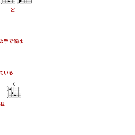
ど
の
手
で
僕
は
て
い
る
C
ね