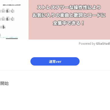
Powered by 
GliaStud
Mute
通常ver
ル開始