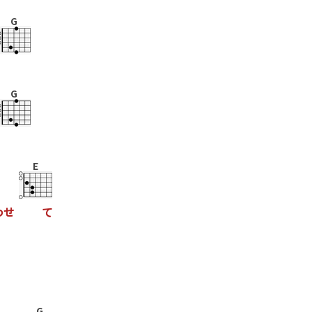
G
G
E
わ
せ
て
G