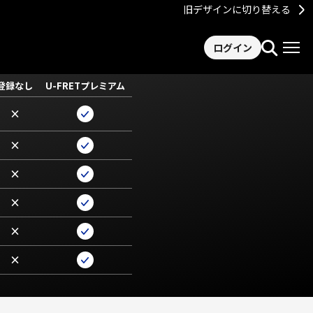
旧デザインに切り替える
ログイン
登録なし
U-FRETプレミアム
×
×
×
×
×
×