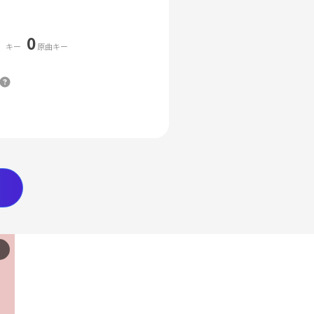
0
キー
原曲キー