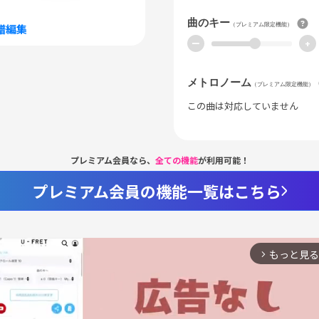
曲のキー
（プレミアム限定機能）
譜編集
ー
+
メトロノーム
（プレミアム限定機能）
この曲は対応していません
プレミアム会員なら、
全ての機能
が利用可能！
プレミアム会員の機能一覧はこちら
もっと見る
arrow_forward_ios