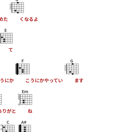
め
た
く
な
る
よ
E
て
F
G
う
に
か
こ
う
に
か
や
っ
て
い
ま
す
Em
あ
り
が
と
ね
C
A#