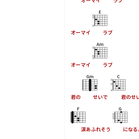
オ
ー
マ
イ
ラ
ブ
E
オ
ー
マ
イ
ラ
ブ
Am
オ
ー
マ
イ
ラ
ブ
Gm
C
君
の
せ
い
で
君
の
せ
F
G
涙
あ
ふ
れ
そ
う
に
な
る