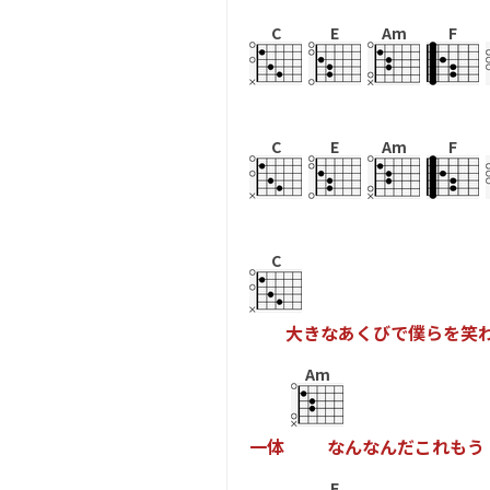
C
E
Am
F
C
E
Am
F
C
大
き
な
あ
く
び
で
僕
ら
を
笑
Am
一
体
な
ん
な
ん
だ
こ
れ
も
う
F