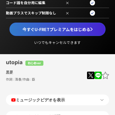
コード譜を自分用に編集
×
動画プラスでスキップ制限なし
×
今すぐU-FRETプレミアムをはじめる
いつでもキャンセルできます
utopia
初心者ver
黒夢
作詞 :
清春
/作曲 :
臣
ミュージックビデオを表示