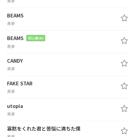
黒夢
BEAMS
黒夢
BEAMS
初心者ver
黒夢
CANDY
黒夢
FAKE STAR
黒夢
utopia
黒夢
寡黙をくれた君と苦悩に満ちた僕
黒夢