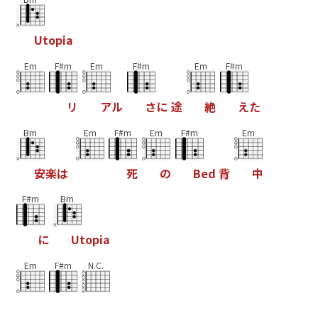
U
t
o
p
i
a
Em
F#m
Em
F#m
Em
F#m
リ
ア
ル
さ
に
途
絶
え
た
Bm
Em
F#m
Em
F#m
Em
安
楽
は
死
の
B
e
d
背
中
F#m
Bm
に
U
t
o
p
i
a
Em
F#m
N.C.