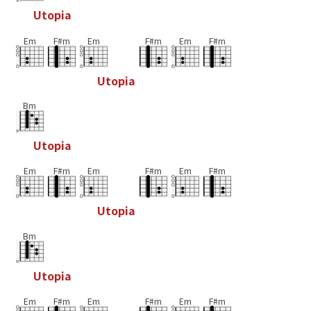
U
t
o
p
i
a
Em
F#m
Em
F#m
Em
F#m
U
t
o
p
i
a
Bm
U
t
o
p
i
a
Em
F#m
Em
F#m
Em
F#m
U
t
o
p
i
a
Bm
U
t
o
p
i
a
Em
F#m
Em
F#m
Em
F#m