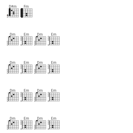
D#m
Fm
Dm
Em
Dm
Em
Dm
Em
Dm
Em
Dm
Em
Dm
Em
Dm
Em
Dm
Em