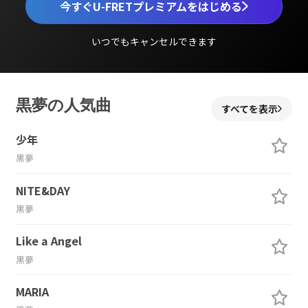
今すぐU-FRETプレミアムをはじめる
いつでもキャンセルできます
黒夢の人気曲
すべてを表示
少年
黒夢
NITE&DAY
黒夢
Like a Angel
黒夢
MARIA