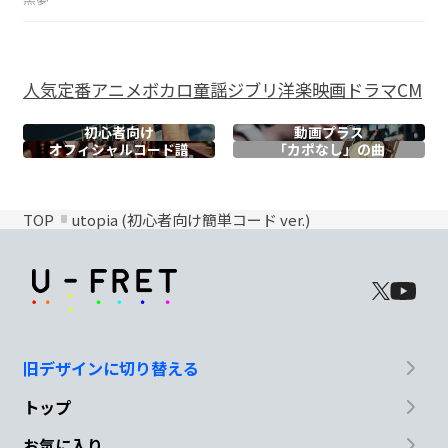
人気
定番
アニメ
ボカロ
童謡
ジブリ
洋楽
映画
ドラマ
CM
初心者向け
動画プラス
オフィシャル
コード譜
「カポなし」の曲
TOP
utopia (初心者向け簡単コード ver.)
旧デザインに切り替える
トップ
お気に入り