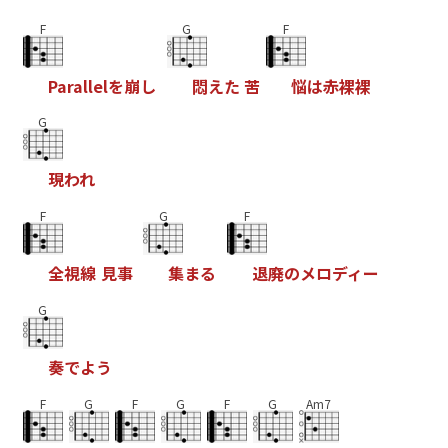
F
G
F
P
a
r
a
l
l
e
l
を
崩
し
悶
え
た
苦
悩
は
赤
裸
裸
G
現
わ
れ
F
G
F
全
視
線
見
事
集
ま
る
退
廃
の
メ
ロ
デ
ィ
ー
G
奏
で
よ
う
F
G
F
G
F
G
Am7