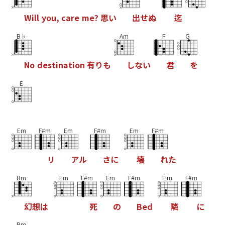
W
i
l
l
y
o
u
,
c
a
r
e
m
e
?
思
い
出
せ
ぬ
迄
B♭
Am
F
G
N
o
d
e
s
t
i
n
a
t
i
o
n
有
り
も
し
な
い
君
を
E
Em
F#m
Em
F#m
Em
F#m
リ
ア
ル
さ
に
壊
れ
た
Bm
Em
F#m
Em
F#m
Em
F#m
幻
想
は
死
の
B
e
d
隣
に
Bm