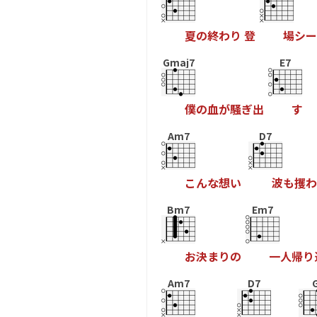
夏
の
終
わ
り
登
場
シ
ー
Gmaj7
E7
僕
の
血
が
騒
ぎ
出
す
Am7
D7
こ
ん
な
想
い
波
も
攫
わ
Bm7
Em7
お
決
ま
り
の
一
人
帰
り
Am7
D7