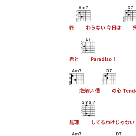
Am7
D7
終
わ
ら
な
い
今
日
は
E7
君
と
P
a
r
a
d
i
s
o
！
Am7
D7
恋
煩
い
僕
の
心
T
e
n
d
Gmaj7
無
理
し
て
る
わ
け
じ
ゃ
な
い
Am7
D7