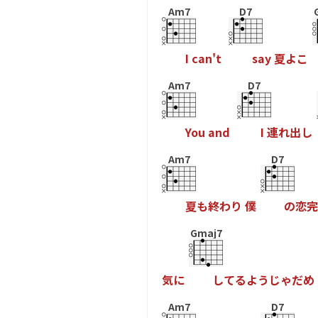
Am7
D7
I
c
a
n
'
t
s
a
y
夏
よ
こ
Am7
D7
Y
o
u
a
n
d
I
連
れ
出
し
Am7
D7
夏
も
終
わ
り
僕
の
恋
完
Gmaj7
気
に
し
て
る
よ
う
じ
ゃ
だ
め
Am7
D7