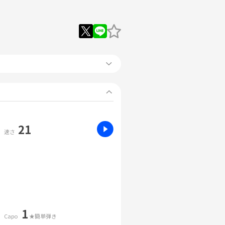
21
速さ
1
Capo
★簡単弾き