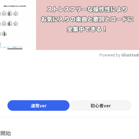
Powered by 
GliaStud
Mute
通常ver
初心者ver
ル開始