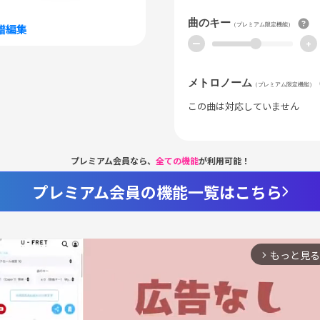
曲のキー
（プレミアム限定機能）
譜編集
ー
+
メトロノーム
（プレミアム限定機能）
この曲は対応していません
プレミアム会員なら、
全ての機能
が利用可能！
プレミアム会員の機能一覧はこちら
もっと見る
arrow_forward_ios