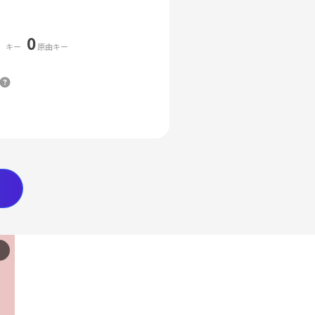
0
キー
原曲キー