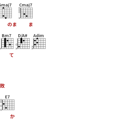
Gmaj7
Cmaj7
の
ま
ま
Bm7
D/A#
Adim
て
敗
E7
か