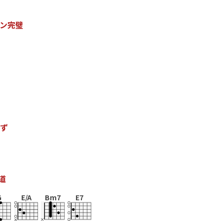
ン
完
璧
ず
道
G
E/A
Bm7
E7