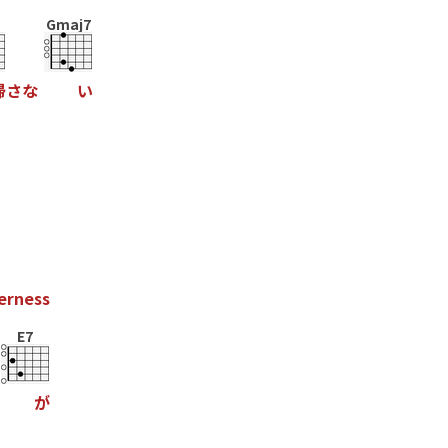
Gmaj7
帰
さ
な
い
e
r
n
e
s
s
E7
が