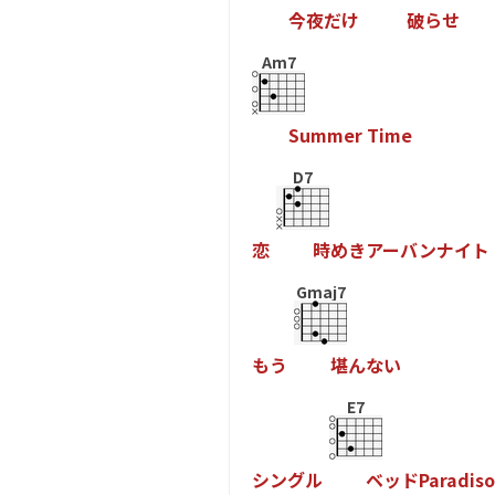
今
夜
だ
け
破
ら
せ
Am7
S
u
m
m
e
r
T
i
m
e
D7
恋
時
め
き
ア
ー
バ
ン
ナ
イ
ト
Gmaj7
も
う
堪
ん
な
い
E7
シ
ン
グ
ル
ベ
ッ
ド
P
a
r
a
d
i
s
o