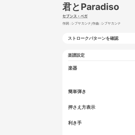
君とParadiso
セブンス・ベガ
作詞 :
シブヤカンナ
/作曲 :
シブヤカンナ
ストロークパターンを確認
楽譜設定
楽器
簡単弾き
押さえ方表示
利き手