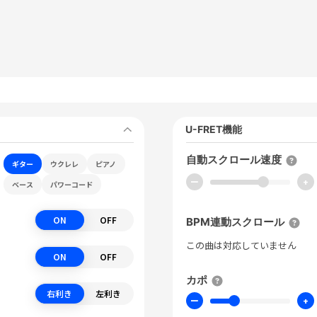
U-FRET機能
自動スクロール速度
ギター
ウクレレ
ピアノ
ー
+
ベース
パワーコード
ON
OFF
BPM連動スクロール
この曲は対応していません
ON
OFF
カポ
右利き
左利き
ー
+