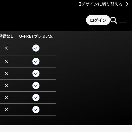
旧デザインに切り替える
ログイン
登録なし
U-FRETプレミアム
×
×
×
×
×
×