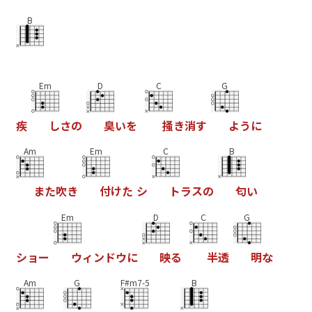
B
Em
D
C
G
疾
し
さ
の
臭
い
を
掻
き
消
す
よ
う
に
Am
Em
C
B
ま
た
吹
き
付
け
た
シ
ト
ラ
ス
の
匂
い
Em
D
C
G
シ
ョ
ー
ウ
ィ
ン
ド
ウ
に
映
る
半
透
明
な
Am
G
F#m7-5
B