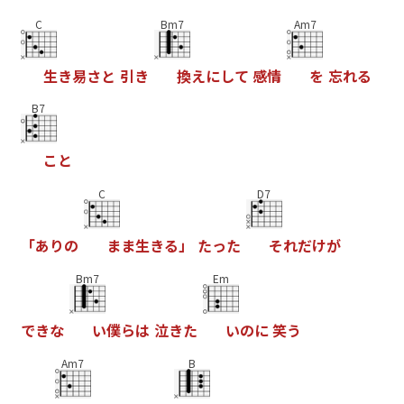
C
Bm7
Am7
生
き
易
さ
と
引
き
換
え
に
し
て
感
情
を
忘
れ
る
B7
こ
と
C
D7
「
あ
り
の
ま
ま
生
き
る
」
た
っ
た
そ
れ
だ
け
が
Bm7
Em
で
き
な
い
僕
ら
は
泣
き
た
い
の
に
笑
う
Am7
B