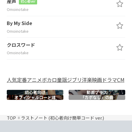
産声
初心者ver
Omoinotake
By My Side
Omoinotake
クロスワード
Omoinotake
人気
定番
アニメ
ボカロ
童謡
ジブリ
洋楽
映画
ドラマ
CM
初心者向け
動画プラス
オフィシャル
コード譜
「カポなし」の曲
TOP
ラストノート (初心者向け簡単コード ver.)