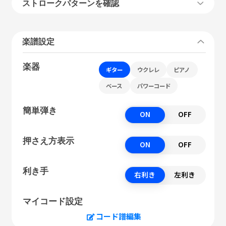
ストロークパターンを確認
楽譜設定
楽器
ギター
ウクレレ
ピアノ
ベース
パワーコード
簡単弾き
ON
OFF
押さえ方表示
ON
OFF
利き手
右利き
左利き
マイコード設定
コード譜編集