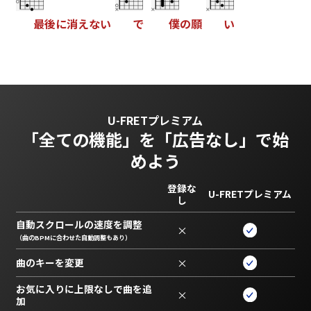
最
後
に
消
え
な
い
で
僕
の
願
い
U-FRETプレミアム
「全ての機能」を
「広告なし」で始
めよう
登録な
U-FRETプレミアム
し
自動スクロールの速度を調整
×
（曲のBPMに合わせた自動調整もあり）
曲のキーを変更
×
お気に入りに上限なしで曲を追
×
加