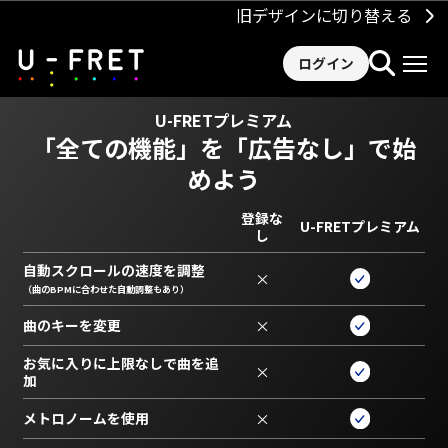
旧デザインに切り替える
ログイン
U-FRETプレミアム
「全ての機能」を
「広告なし」で始
めよう
登録な
U-FRETプレミアム
し
自動スクロールの速度を調整
×
（曲のBPMに合わせた自動調整もあり）
曲のキーを変更
×
お気に入りに上限なしで曲を追
×
加
メトロノームを使用
×