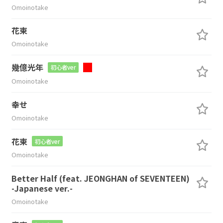
Omoinotake
花束
Omoinotake
幾億光年
初心者ver
Omoinotake
幸せ
Omoinotake
花束
初心者ver
Omoinotake
Better Half (feat. JEONGHAN of SEVENTEEN)
-Japanese ver.-
Omoinotake