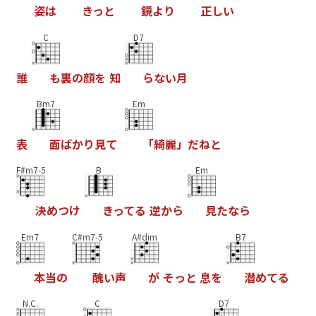
姿
は
き
っ
と
鏡
よ
り
正
し
い
C
D7
誰
も
裏
の
顔
を
知
ら
な
い
月
Bm7
Em
表
面
ば
か
り
見
て
「
綺
麗
」
だ
ね
と
F#m7-5
B
Em
決
め
つ
け
き
っ
て
る
逆
か
ら
見
た
な
ら
Em7
C#m7-5
A#dim
B7
本
当
の
醜
い
声
が
そ
っ
と
息
を
潜
め
て
る
N.C.
C
D7