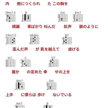
内
側
に
つ
く
ら
れ
た
こ
の
胸
を
F#m7-5
B
Em
Em7
綺
麗
事
ば
か
り
叫
ん
だ
拡
声
器
の
よ
う
に
C#m7-5
A#dim
B7
歪
ん
だ
声
が
肌
を
越
え
て
虐
げ
る
N.C.
C
D7
誰
か
の
定
め
た
幸
せ
の
上
を
Bm7
Em
上
手
に
僕
ら
は
歩
け
な
い
で
い
る
Am7
B