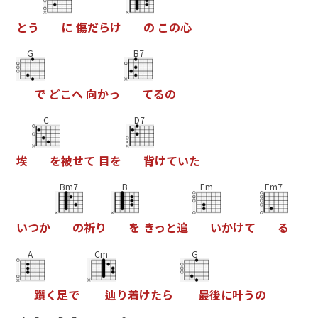
と
う
に
傷
だ
ら
け
の
こ
の
心
G
B7
で
ど
こ
へ
向
か
っ
て
る
の
C
D7
埃
を
被
せ
て
目
を
背
け
て
い
た
Bm7
B
Em
Em7
い
つ
か
の
祈
り
を
き
っ
と
追
い
か
け
て
る
A
Cm
G
躓
く
足
で
辿
り
着
け
た
ら
最
後
に
叶
う
の