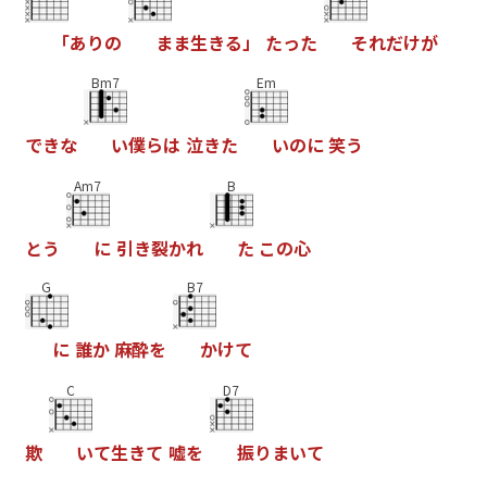
「
あ
り
の
ま
ま
生
き
る
」
た
っ
た
そ
れ
だ
け
が
Bm7
Em
で
き
な
い
僕
ら
は
泣
き
た
い
の
に
笑
う
Am7
B
と
う
に
引
き
裂
か
れ
た
こ
の
心
G
B7
に
誰
か
麻
酔
を
か
け
て
C
D7
欺
い
て
生
き
て
嘘
を
振
り
ま
い
て