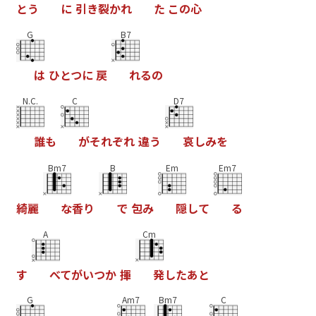
と
う
に
引
き
裂
か
れ
た
こ
の
心
G
B7
は
ひ
と
つ
に
戻
れ
る
の
N.C.
C
D7
誰
も
が
そ
れ
ぞ
れ
違
う
哀
し
み
を
Bm7
B
Em
Em7
綺
麗
な
香
り
で
包
み
隠
し
て
る
A
Cm
す
べ
て
が
い
つ
か
揮
発
し
た
あ
と
G
Am7
Bm7
C