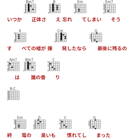
Bm7
B
Em
Em7
い
つ
か
正
体
さ
え
忘
れ
て
し
ま
い
そ
う
A
Cm
G
す
べ
て
の
嘘
が
揮
発
し
た
な
ら
最
後
に
残
る
の
Am7
Bm7
C
は
誰
の
香
り
N.C.
Em
D
C
G
終
電
の
臭
い
も
慣
れ
て
し
ま
っ
た