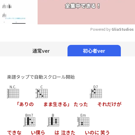
Powered by 
GliaStudios
Mute
通常ver
初心者ver
楽譜タップで自動スクロール開始
N.C.
C
D7
「
あ
り
の
ま
ま
生
き
る
」
た
っ
た
そ
れ
だ
け
が
Bm7
B
Em
で
き
な
い
僕
ら
は
泣
き
た
い
の
に
笑
う