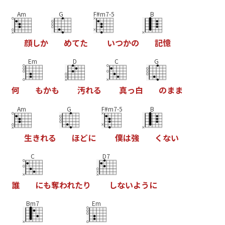
Am
G
F#m7-5
B
顔
し
か
め
て
た
い
つ
か
の
記
憶
Em
D
C
G
何
も
か
も
汚
れ
る
真
っ
白
の
ま
ま
Am
G
F#m7-5
B
生
き
れ
る
ほ
ど
に
僕
は
強
く
な
い
C
D7
誰
に
も
奪
わ
れ
た
り
し
な
い
よ
う
に
Bm7
Em