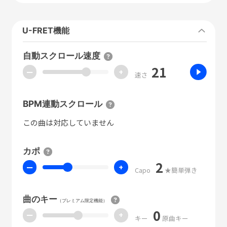
U-FRET機能
自動スクロール速度
21
ー
+
速さ
BPM連動スクロール
この曲は対応していません
カポ
2
ー
+
Capo
★簡単弾き
曲のキー
（プレミアム限定機能）
0
ー
+
キー
原曲キー