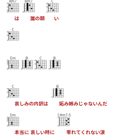
Am7
Bm7
C
は
誰
の
願
い
C
Em
B
C
B
C
B
哀
し
み
の
内
訳
は
妬
み
嫉
み
じ
ゃ
な
い
ん
だ
Em
C#m7-5
本
当
に
哀
し
い
時
に
零
れ
て
く
れ
な
い
涙