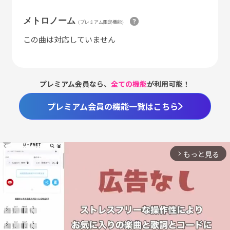
メトロノーム
（プレミアム限定機能）
この曲は対応していません
プレミアム会員なら、
全ての機能
が利用可能！
プレミアム会員の機能一覧はこちら
もっと見る
arrow_forward_ios