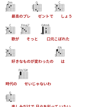
Dm
G
C
最
高
の
プ
レ
ゼ
ン
ト
で
し
ょ
う
C
Fmaj7
G#m6
歌
が
そ
っ
と
口
元
こ
ぼ
れ
た
C
F/A
好
き
な
も
の
が
変
わ
っ
た
の
は
Fm/G#
時
代
の
せ
い
じ
ゃ
な
い
わ
G
楽
し
み
だ
け
で
日
々
を
彩
っ
て
い
た
い