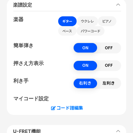
楽譜設定
楽器
ギター
ウクレレ
ピアノ
ベース
パワーコード
簡単弾き
ON
OFF
押さえ方表示
ON
OFF
利き手
右利き
左利き
マイコード設定
コード譜編集
U-FRET機能