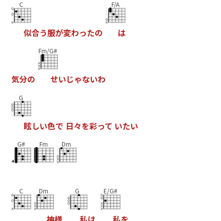
C
F/A
似
合
う
服
が
変
わ
っ
た
の
は
Fm/G#
気
分
の
せ
い
じ
ゃ
な
い
わ
G
眩
し
い
色
で
日
々
を
彩
っ
て
い
た
い
G#
Fm
Dm
C
Dm
G
E/G#
神
様
私
は
私
を