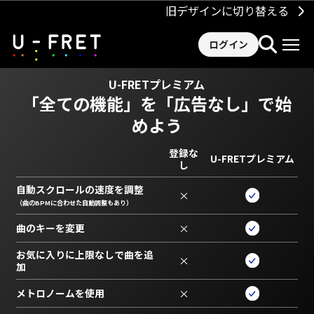
旧デザインに切り替える
ログイン
U-FRETプレミアム
「全ての機能」を
「広告なし」で始
めよう
登録な
U-FRETプレミアム
し
自動スクロールの速度を調整
×
（曲のBPMに合わせた自動調整もあり）
曲のキーを変更
×
お気に入りに上限なしで曲を追
×
加
メトロノームを使用
×