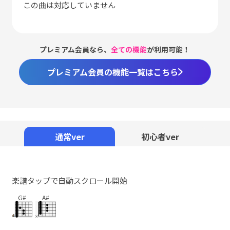
この曲は対応していません
プレミアム会員なら、
全ての機能
が利用可能！
プレミアム会員の機能一覧はこちら
Loaded
:
98.37%
/
Unmute
通常ver
初心者ver
楽譜タップで自動スクロール開始
G#
A#