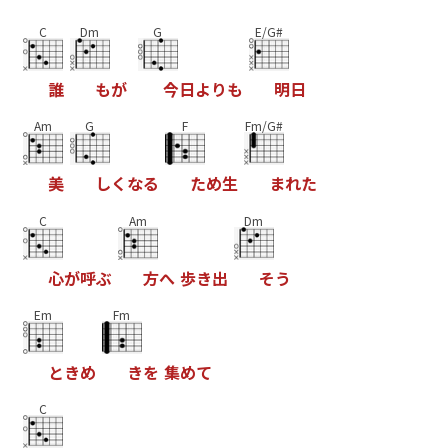
C
Dm
G
E/G#
誰
も
が
今
日
よ
り
も
明
日
Am
G
F
Fm/G#
美
し
く
な
る
た
め
生
ま
れ
た
C
Am
Dm
心
が
呼
ぶ
方
へ
歩
き
出
そ
う
Em
Fm
と
き
め
き
を
集
め
て
C