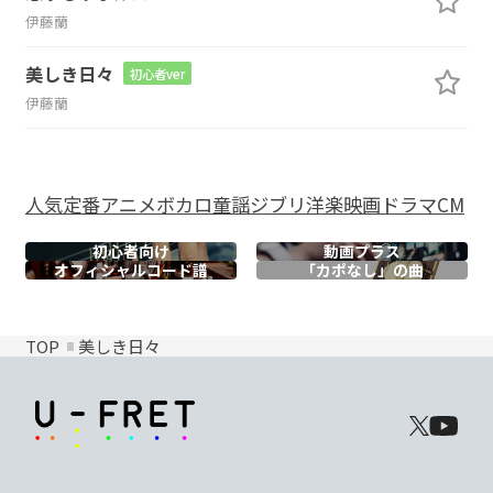
伊藤蘭
美しき日々
初心者ver
伊藤蘭
人気
定番
アニメ
ボカロ
童謡
ジブリ
洋楽
映画
ドラマ
CM
初心者向け
動画プラス
オフィシャル
コード譜
「カポなし」の曲
TOP
美しき日々