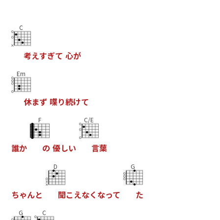
C
考
え
す
ぎ
て
心
が
Em
休
ま
ず
喋
り
続
け
て
F
C/E
誰
か
の
優
し
い
言
葉
D
G
ち
ゃ
ん
と
聞
こ
え
な
く
な
っ
て
た
G
C