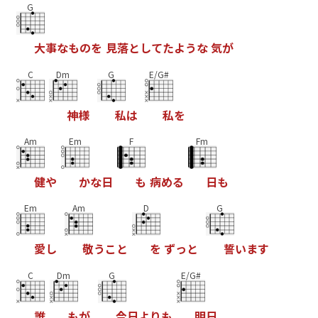
G
大
事
な
も
の
を
見
落
と
し
て
た
よ
う
な
気
が
C
Dm
G
E/G#
神
様
私
は
私
を
Am
Em
F
Fm
健
や
か
な
日
も
病
め
る
日
も
Em
Am
D
G
愛
し
敬
う
こ
と
を
ず
っ
と
誓
い
ま
す
C
Dm
G
E/G#
誰
も
が
今
日
よ
り
も
明
日