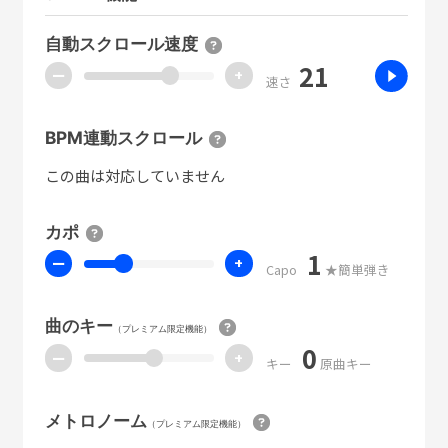
自動スクロール速度
21
ー
+
速さ
BPM連動スクロール
この曲は対応していません
カポ
1
ー
+
Capo
★簡単弾き
曲のキー
（プレミアム限定機能）
0
ー
+
キー
原曲キー
メトロノーム
（プレミアム限定機能）