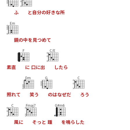
ふ
と
自
分
の
好
き
な
所
Em
鏡
の
中
を
見
つ
め
て
F
C/E
素
直
に
口
に
出
し
た
ら
Dm
G
C
照
れ
て
笑
う
の
は
な
ぜ
だ
ろ
う
C
Fmaj7
G#m6
風
に
そ
っ
と
踵
を
鳴
ら
し
た