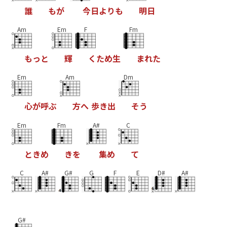
誰
も
が
今
日
よ
り
も
明
日
Am
Em
F
Fm
も
っ
と
輝
く
た
め
生
ま
れ
た
Em
Am
Dm
心
が
呼
ぶ
方
へ
歩
き
出
そ
う
Em
Fm
A#
C
と
き
め
き
を
集
め
て
C
A#
G#
G
F
E
D#
A#
G#