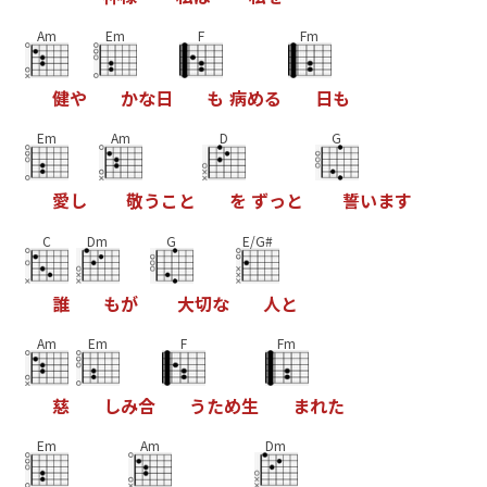
Am
Em
F
Fm
健
や
か
な
日
も
病
め
る
日
も
Em
Am
D
G
愛
し
敬
う
こ
と
を
ず
っ
と
誓
い
ま
す
C
Dm
G
E/G#
誰
も
が
大
切
な
人
と
Am
Em
F
Fm
慈
し
み
合
う
た
め
生
ま
れ
た
Em
Am
Dm