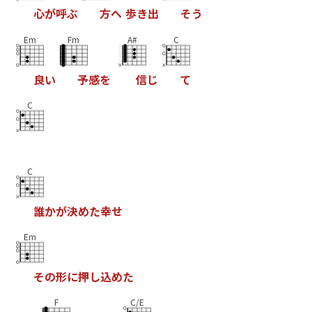
心
が
呼
ぶ
方
へ
歩
き
出
そ
う
Em
Fm
A#
C
良
い
予
感
を
信
じ
て
C
C
誰
か
が
決
め
た
幸
せ
Em
そ
の
形
に
押
し
込
め
た
F
C/E