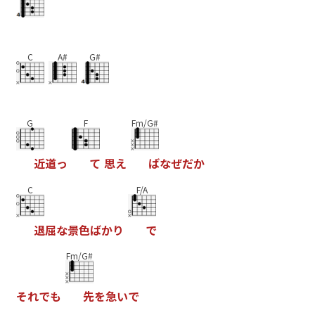
C
A#
G#
G
F
Fm/G#
近
道
っ
て
思
え
ば
な
ぜ
だ
か
C
F/A
退
屈
な
景
色
ば
か
り
で
Fm/G#
そ
れ
で
も
先
を
急
い
で