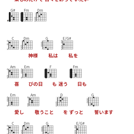
G#
Fm
Dm
C
Dm
G
E/G#
神
様
私
は
私
を
Am
Em
F
Fm
喜
び
の
日
も
迷
う
日
も
Em
Am
D
G
愛
し
敬
う
こ
と
を
ず
っ
と
誓
い
ま
す
C
Dm
G
E/G#