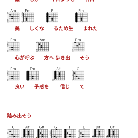
Am
Em
F
Fm
美
し
く
な
る
た
め
生
ま
れ
た
Em
Am
Dm
心
が
呼
ぶ
方
へ
歩
き
出
そ
う
Em
Fm
A#
C
良
い
予
感
を
信
じ
て
踏
み
出
そ
う
C
A#
G#
G
F
E
D#
C#