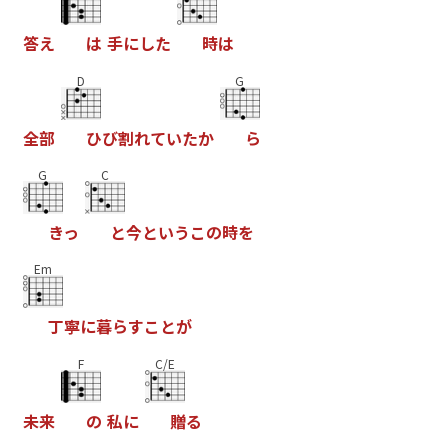
答
え
は
手
に
し
た
時
は
D
G
全
部
ひ
び
割
れ
て
い
た
か
ら
G
C
き
っ
と
今
と
い
う
こ
の
時
を
Em
丁
寧
に
暮
ら
す
こ
と
が
F
C/E
未
来
の
私
に
贈
る