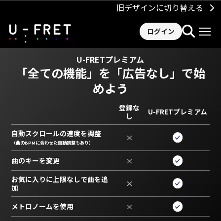
旧デザインに切り替える
ログイン
U-FRETプレミアム
「全ての機能」を
「広告なし」で始
めよう
登録な
U-FRETプレミアム
し
自動スクロールの速度を調整
×
（曲のBPMに合わせた自動調整もあり）
曲のキーを変更
×
お気に入りに上限なしで曲を追
×
加
メトロノームを使用
×