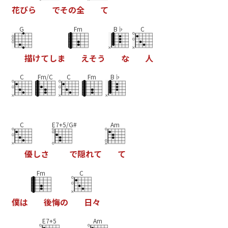
花
び
ら
で
そ
の
全
て
G
Fm
B♭
C
描
け
て
し
ま
え
そ
う
な
人
C
Fm/C
C
Fm
B♭
C
E7+5/G#
Am
優
し
さ
で
隠
れ
て
て
Fm
C
僕
は
後
悔
の
日
々
E7+5
Am