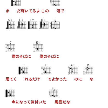
ま
だ
輝
い
て
る
よ
こ
の
泪
で
A♭
E♭
Fm
B♭
G
C
Em
僕
の
そ
ば
に
僕
の
そ
ば
に
F
E
Am
D
居
て
く
れ
る
だ
け
で
よ
か
っ
た
の
に
な
F
G
今
に
な
っ
て
気
付
い
た
馬
鹿
だ
な