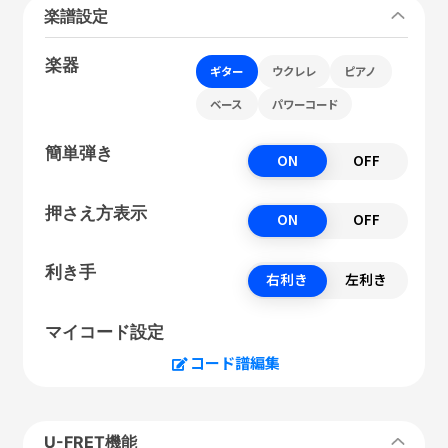
楽譜設定
楽器
ギター
ウクレレ
ピアノ
ベース
パワーコード
簡単弾き
ON
OFF
押さえ方表示
ON
OFF
利き手
右利き
左利き
マイコード設定
コード譜編集
U-FRET機能