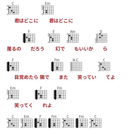
C
Em
君
は
ど
こ
に
君
は
ど
こ
に
F
E
Am
D
居
る
の
だ
ろ
う
幻
で
も
い
い
か
ら
F
Fm
N.C.
C
目
覚
め
た
ら
隣
で
ま
た
笑
っ
て
い
て
よ
Em
F
Fm
笑
っ
て
く
れ
よ
C
Em
F
Fm
C
Fm
C