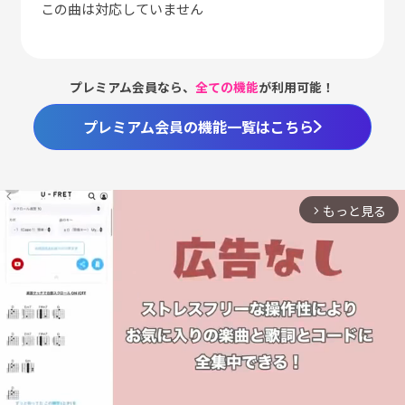
この曲は対応していません
プレミアム会員なら、
全ての機能
が利用可能！
プレミアム会員の機能一覧はこちら
もっと見る
arrow_forward_ios