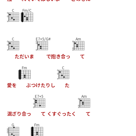
C
Fm/C
C
E7+5/G#
Am
た
だ
い
ま
で
抱
き
合
っ
て
Fm
C
愛
を
ぶ
つ
け
た
り
し
た
E7+5
Am
混
ざ
り
合
っ
て
く
す
ぐ
っ
た
く
て
G
Fm