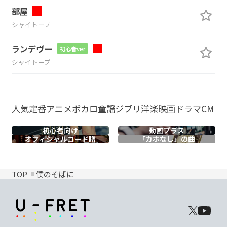
部屋
シャイトープ
ランデヴー
初心者ver
シャイトープ
人気
定番
アニメ
ボカロ
童謡
ジブリ
洋楽
映画
ドラマ
CM
初心者向け
動画プラス
オフィシャル
コード譜
「カポなし」の曲
TOP
僕のそばに