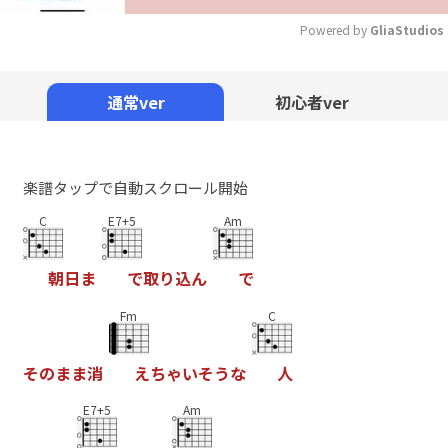
Powered by 
GliaStudios
Mute
通常ver
初心者ver
楽譜タップで自動スクロール開始
C
E7+5
Am
朝
日
ま
で
取
り
込
ん
で
Fm
C
そ
の
ま
ま
消
え
ち
ゃ
い
そ
う
な
人
E7+5
Am