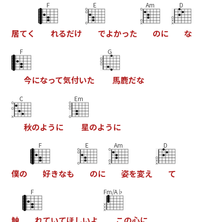
F
E
Am
D
居
て
く
れ
る
だ
け
で
よ
か
っ
た
の
に
な
F
G
今
に
な
っ
て
気
付
い
た
馬
鹿
だ
な
C
Em
秋
の
よ
う
に
星
の
よ
う
に
F
E
Am
D
僕
の
好
き
な
も
の
に
姿
を
変
え
て
F
Fm/A♭
触
れ
て
い
て
ほ
し
い
よ
こ
の
心
に