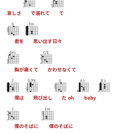
哀
し
さ
で
溺
れ
て
て
G
Fm
君
を
思
い
出
す
日
々
Dm
C/E
胸
が
痛
く
て
か
わ
せ
な
く
て
F
D/F#
G
A♭
B♭
僕
は
飛
び
出
し
た
o
h
b
a
b
y
C
Em
僕
の
そ
ば
に
僕
の
そ
ば
に