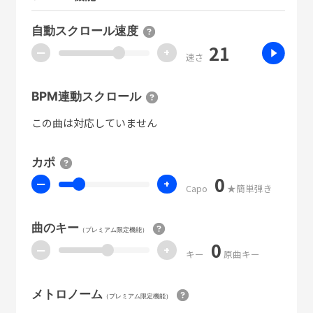
自動スクロール速度
21
ー
+
速さ
BPM連動スクロール
この曲は対応していません
カポ
0
ー
+
Capo
★簡単弾き
曲のキー
（プレミアム限定機能）
0
ー
+
キー
原曲キー
メトロノーム
（プレミアム限定機能）