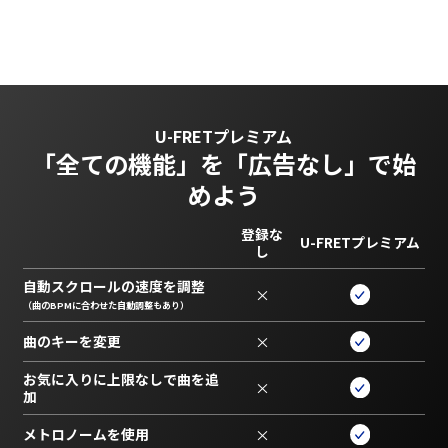
U-FRETプレミアム
「全ての機能」を
「広告なし」で始
めよう
登録な
U-FRETプレミアム
し
自動スクロールの速度を調整
×
（曲のBPMに合わせた自動調整もあり）
曲のキーを変更
×
お気に入りに上限なしで曲を追
×
加
メトロノームを使用
×