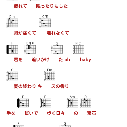
疲
れ
て
眠
っ
た
り
も
し
た
Dm
C/E
胸
が
痛
く
て
離
れ
な
く
て
F
D/F#
G
N.C.
君
を
追
い
か
け
た
o
h
b
a
b
y
C
Em
夏
の
終
わ
り
キ
ス
の
香
り
F
E
Am
D
手
を
繋
い
で
歩
く
日
々
の
宝
石
F
G