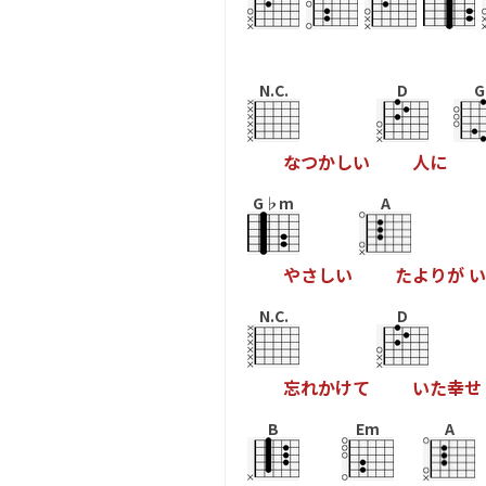
N.C.
D
G
な
つ
か
し
い
人
に
G♭m
A
や
さ
し
い
た
よ
り
が
い
N.C.
D
忘
れ
か
け
て
い
た
幸
せ
B
Em
A