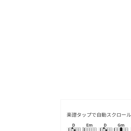
楽譜タップで自動スクロー
D
Em
D
Gm