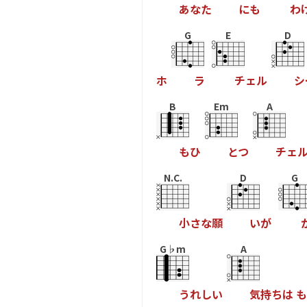
あ
な
た
に
も
わ
G
E
D
ホ
ラ
チ
ェ
ル
シ
B
Em
A
も
ひ
と
つ
チ
ェ
N.C.
D
G
小
さ
な
願
い
が
G♭m
A
う
れ
し
い
気
持
ち
は
も