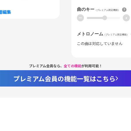
曲のキー
（プレミアム限定機能）
譜編集
ー
+
メトロノーム
（プレミアム限定機能）
この曲は対応していません
プレミアム会員なら、
全ての機能
が利用可能！
プレミアム会員の機能一覧はこちら
Loaded
:
94.44%
/
nmute