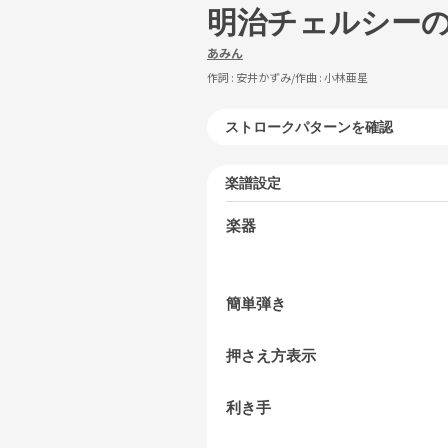
明治チェルシー
あみん
作詞 :
安井かずみ
/作曲 :
小林亜星
ストロークパターンを確認
楽譜設定
楽器
簡単弾き
押さえ方表示
利き手