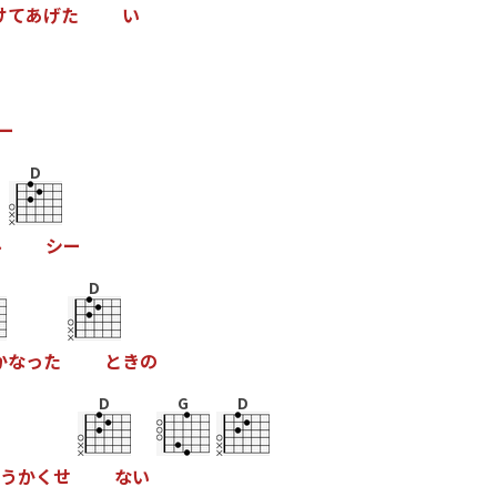
け
て
あ
げ
た
い
ー
D
ル
シ
ー
D
か
な
っ
た
と
き
の
D
G
D
う
か
く
せ
な
い