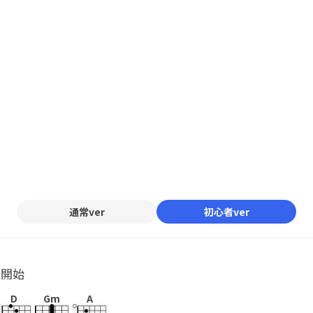
通常ver
初心者ver
ル開始
D
Gm
A