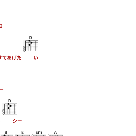
日
D
け
て
あ
げ
た
い
ー
D
ル
シ
ー
B
E
Em
A