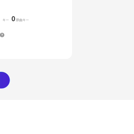
0
キー
原曲キー