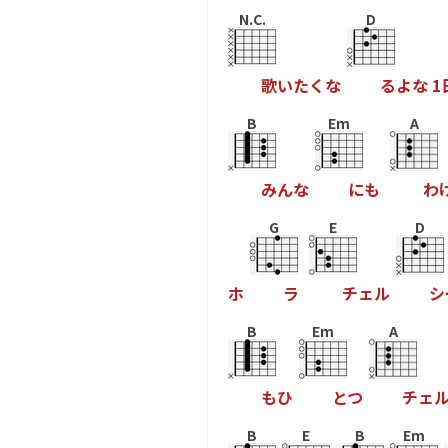
N.C.
D
歌
い
た
く
な
る
よ
な
1
B
Em
A
み
ん
な
に
も
わ
G
E
D
ホ
ラ
チ
ェ
ル
シ
B
Em
A
も
ひ
と
つ
チ
ェ
B
E
B
Em