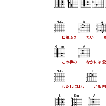
N.C.
D
G
口
笛
ふ
き
た
い
G♭m
A
こ
の
手
の
な
か
に
は
愛
N.C.
D
わ
た
し
に
は
わ
か
る
明
B
Em
A