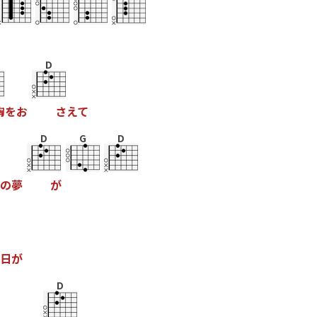
D
胸
を
お
さ
え
て
D
G
D
の
夢
が
日
が
D