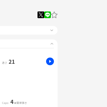
21
速さ
4
Capo
★簡単弾き