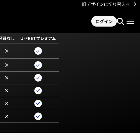
旧デザインに切り替える
ログイン
登録なし
U-FRETプレミアム
×
×
×
×
×
×