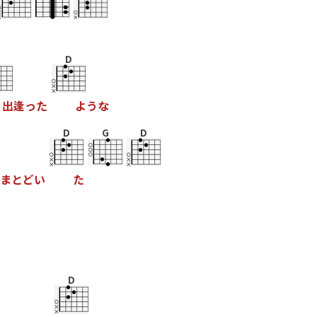
D
出
逢
っ
た
よ
う
な
D
G
D
ま
と
ど
い
た
D