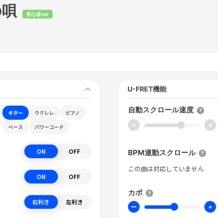
の唄
初心者ver
U-FRET機能
自動スクロール速度
ギター
ウクレレ
ピアノ
ー
+
ベース
パワーコード
ON
OFF
BPM連動スクロール
この曲は対応していません
ON
OFF
カポ
右利き
左利き
ー
+