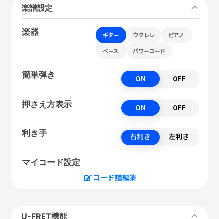
楽譜設定
楽器
ギター
ウクレレ
ピアノ
ベース
パワーコード
簡単弾き
ON
OFF
押さえ方表示
ON
OFF
利き手
右利き
左利き
マイコード設定
コード譜編集
U-FRET機能