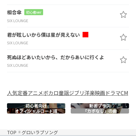
相合傘
初心者ver
SIX LOUNGE
君が眩しいから僕は星が見えない
SIX LOUNGE
死ぬほどあいたいから、だからあいに行くよ
SIX LOUNGE
人気
定番
アニメ
ボカロ
童謡
ジブリ
洋楽
映画
ドラマ
CM
初心者向け
動画プラス
オフィシャル
コード譜
「カポなし」の曲
TOP
グロいラブソング