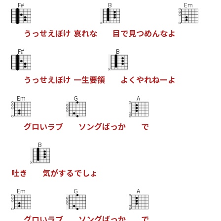
F#
B
Em
う
っ
せ
え
ぼ
け
哀
れ
な
目
で
見
つ
め
ん
な
よ
F#
B
う
っ
せ
え
ぼ
け
一
生
要
領
よ
く
や
れ
ね
ー
よ
Em
G
A
グ
ロ
い
ラ
ブ
ソ
ン
グ
ば
っ
か
で
B
吐
き
気
が
す
る
で
し
ょ
Em
G
A
グ
ロ
い
ラ
ブ
ソ
ン
グ
ば
っ
か
で