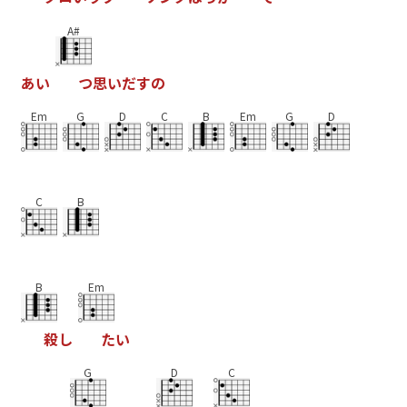
A#
あ
い
つ
思
い
だ
す
の
Em
G
D
C
B
Em
G
D
C
B
B
Em
殺
し
た
い
G
D
C