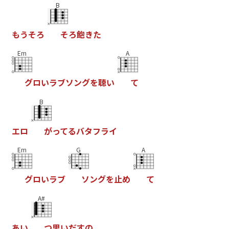
B
も
う
そ
ろ
そ
ろ
飽
き
た
Em
A
グ
ロ
い
ラ
ブ
ソ
ン
グ
を
聴
い
て
B
エ
ロ
が
っ
て
る
バ
タ
フ
ラ
イ
Em
G
A
グ
ロ
い
ラ
ブ
ソ
ン
グ
を
止
め
て
A#
あ
い
つ
思
い
だ
す
の