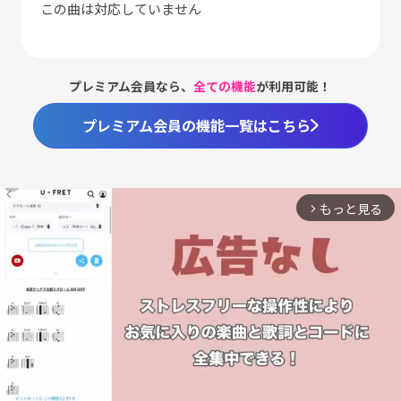
この曲は対応していません
プレミアム会員なら、
全ての機能
が利用可能！
プレミアム会員の機能一覧はこちら
もっと見る
arrow_forward_ios