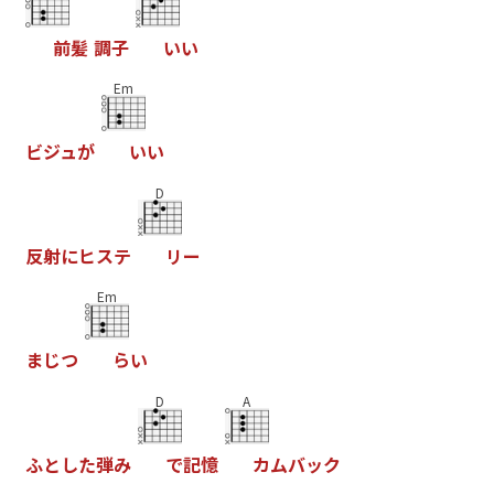
前
髪
調
子
い
い
Em
ビ
ジ
ュ
が
い
い
D
反
射
に
ヒ
ス
テ
リ
ー
Em
ま
じ
つ
ら
い
D
A
ふ
と
し
た
弾
み
で
記
憶
カ
ム
バ
ッ
ク