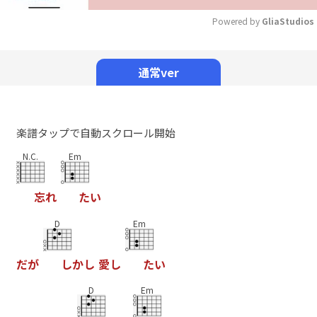
Powered by 
GliaStudios
Mute
通常ver
楽譜タップで自動スクロール開始
N.C.
Em
忘
れ
た
い
D
Em
だ
が
し
か
し
愛
し
た
い
D
Em