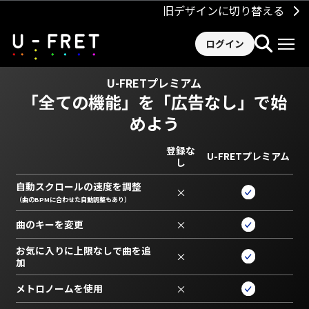
旧デザインに切り替える
ログイン
U-FRETプレミアム
「全ての機能」を
「広告なし」で始
めよう
登録な
U-FRETプレミアム
し
自動スクロールの速度を調整
×
（曲のBPMに合わせた自動調整もあり）
曲のキーを変更
×
お気に入りに上限なしで曲を追
×
加
メトロノームを使用
×