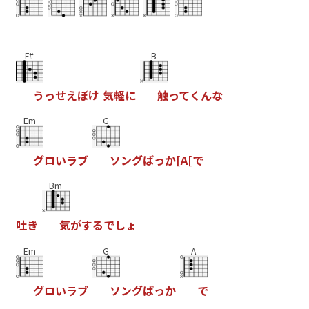
F#
B
う
っ
せ
え
ぼ
け
気
軽
に
触
っ
て
く
ん
な
Em
G
グ
ロ
い
ラ
ブ
ソ
ン
グ
ば
っ
か
[
A
[
で
Bm
吐
き
気
が
す
る
で
し
ょ
Em
G
A
グ
ロ
い
ラ
ブ
ソ
ン
グ
ば
っ
か
で