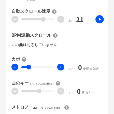
自動スクロール速度
21
ー
+
速さ
BPM連動スクロール
この曲は対応していません
カポ
0
ー
+
Capo
★簡単弾き
曲のキー
（プレミアム限定機能）
0
ー
+
キー
原曲キー
メトロノーム
（プレミアム限定機能）