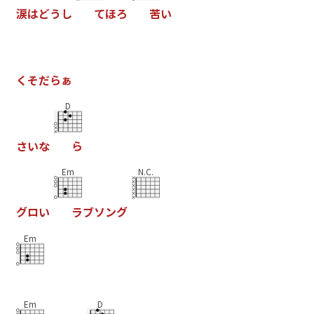
涙
は
ど
う
し
て
ほ
ろ
苦
い
く
そ
だ
ら
ぁ
D
さ
い
な
ら
Em
N.C.
グ
ロ
い
ラ
ブ
ソ
ン
グ
Em
Em
D