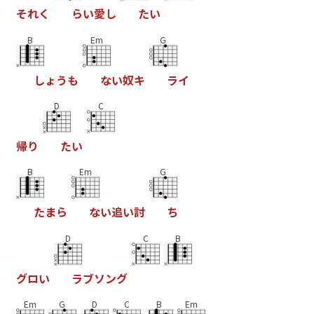
そ
れ
く
ら
い
愛
し
た
い
B
Em
G
し
ょ
う
も
な
い
奴
キ
ラ
イ
D
C
帰
り
た
い
B
Em
G
た
ま
ら
な
い
追
い
討
ち
D
C
B
グ
ロ
い
ラ
ブ
ソ
ン
グ
Em
G
D
C
B
Em