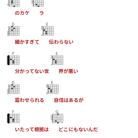
の
カ
ケ
ラ
D
E
細
か
す
ぎ
て
伝
わ
ら
な
い
F
E
分
か
っ
て
な
い
世
界
が
悪
い
D
E
震
わ
せ
ら
れ
る
自
信
は
あ
る
が
F
G
い
た
っ
て
根
拠
は
ど
こ
に
も
な
い
ん
だ