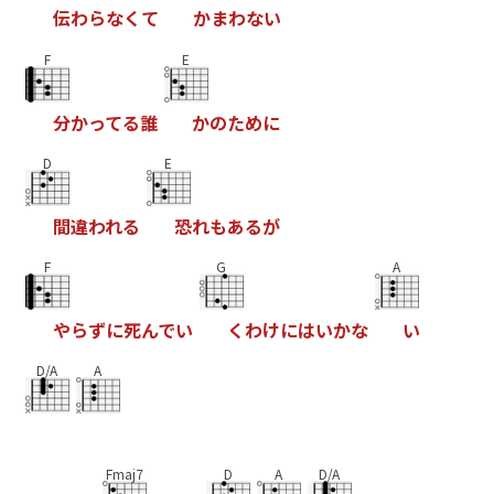
伝
わ
ら
な
く
て
か
ま
わ
な
い
F
E
分
か
っ
て
る
誰
か
の
た
め
に
D
E
間
違
わ
れ
る
恐
れ
も
あ
る
が
F
G
A
や
ら
ず
に
死
ん
で
い
く
わ
け
に
は
い
か
な
い
D/A
A
Fmaj7
D
A
D/A