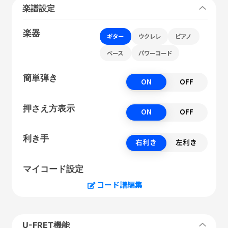
楽譜設定
楽器
ギター
ウクレレ
ピアノ
ベース
パワーコード
簡単弾き
ON
OFF
押さえ方表示
ON
OFF
利き手
右利き
左利き
マイコード設定
コード譜編集
U-FRET機能