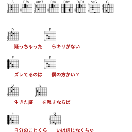
A
D/A
Am7
D/A
F#m
D/F#
A/G
G
D
E
疑
っ
ち
ゃ
っ
た
ら
キ
リ
が
な
い
F
E
ズ
レ
て
る
の
は
僕
の
方
か
い
？
D
E
生
き
た
証
を
残
す
な
ら
ば
F
G
自
分
の
こ
と
く
ら
い
は
信
じ
な
く
ち
ゃ