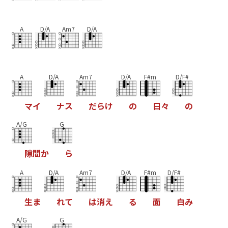
A
D/A
Am7
D/A
A
D/A
Am7
D/A
F#m
D/F#
マ
イ
ナ
ス
だ
ら
け
の
日
々
の
A/G
G
隙
間
か
ら
A
D/A
Am7
D/A
F#m
D/F#
生
ま
れ
て
は
消
え
る
面
白
み
A/G
G