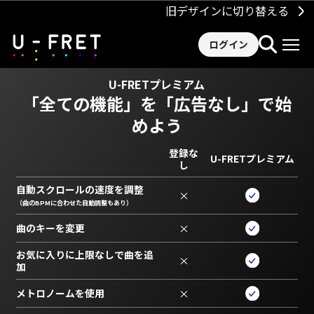
旧デザインに切り替える
ログイン
U-FRETプレミアム
「全ての機能」を
「広告なし」で始
めよう
登録な
U-FRETプレミアム
し
自動スクロールの速度を調整
×
（曲のBPMに合わせた自動調整もあり）
曲のキーを変更
×
お気に入りに上限なしで曲を追
×
加
メトロノームを使用
×