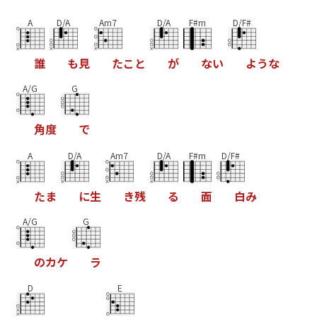
A
D/A
Am7
D/A
F#m
D/F#
誰
も
見
た
こ
と
が
な
い
よ
う
な
A/G
G
角
度
で
A
D/A
Am7
D/A
F#m
D/F#
た
ま
に
生
き
残
る
面
白
み
A/G
G
の
カ
ケ
ラ
D
E