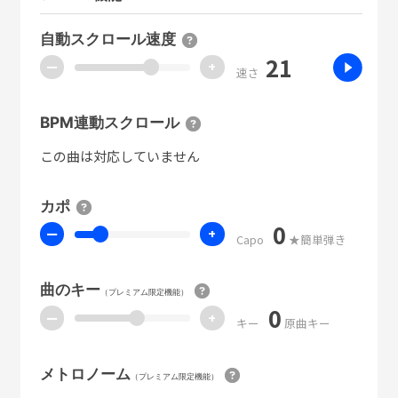
自動スクロール速度
21
ー
+
速さ
BPM連動スクロール
この曲は対応していません
カポ
0
ー
+
Capo
★簡単弾き
曲のキー
（プレミアム限定機能）
0
ー
+
キー
原曲キー
メトロノーム
（プレミアム限定機能）