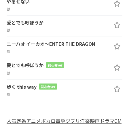
やるせない
鶴
愛とでも呼ぼうか
鶴
ニーハオ イーカオ〜ENTER THE DRAGON
鶴
愛とでも呼ぼうか
初心者ver
鶴
歩く this way
初心者ver
鶴
人気
定番
アニメ
ボカロ
童謡
ジブリ
洋楽
映画
ドラマ
CM