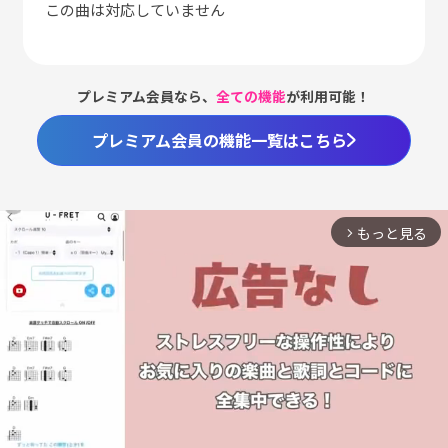
この曲は対応していません
プレミアム会員なら、
全ての機能
が利用可能！
プレミアム会員の機能一覧はこちら
もっと見る
arrow_forward_ios