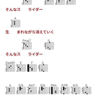
そ
ん
な
ス
ラ
イ
ダ
ー
A
生
ま
れ
な
が
ら
消
え
て
い
く
Fmaj7
G
そ
ん
な
ス
ラ
イ
ダ
ー
Dadd9
E
F
G
A
D/A
Am7
D/A
F#m
D/F#
A/G
G