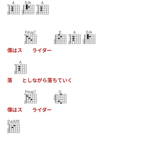
A
D/A
A
Fmaj7
D
A
D/A
僕
は
ス
ラ
イ
ダ
ー
A
落
と
し
な
が
ら
落
ち
て
い
く
Fmaj7
G
僕
は
ス
ラ
イ
ダ
ー
Dadd9