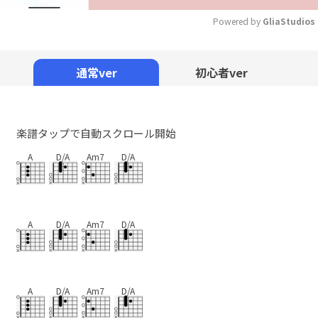
Powered by 
GliaStudios
Mute
通常ver
初心者ver
楽譜タップで自動スクロール開始
A
D/A
Am7
D/A
A
D/A
Am7
D/A
A
D/A
Am7
D/A