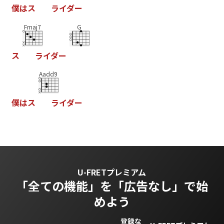
僕
は
ス
ラ
イ
ダ
ー
Fmaj7
G
ス
ラ
イ
ダ
ー
Aadd9
僕
は
ス
ラ
イ
ダ
ー
U-FRETプレミアム
「全ての機能」を
「広告なし」で始
めよう
登録な