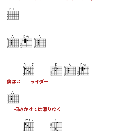
N.C.
A
D/A
A
Fmaj7
D
A
D/A
僕
は
ス
ラ
イ
ダ
ー
A
掴
み
か
け
て
は
滑
り
ゆ
く
Fmaj7
G