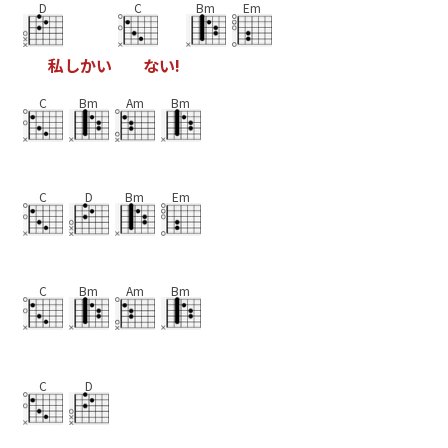
D
C
Bm
Em
私
し
か
い
な
い
!
C
Bm
Am
Bm
C
D
Bm
Em
C
Bm
Am
Bm
C
D