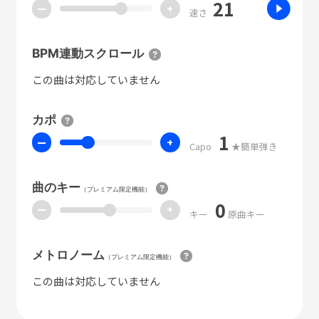
21
ー
+
速さ
BPM連動スクロール
この曲は対応していません
カポ
1
ー
+
Capo
★簡単弾き
曲のキー
（プレミアム限定機能）
0
ー
+
キー
原曲キー
メトロノーム
（プレミアム限定機能）
この曲は対応していません