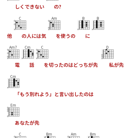
し
く
で
き
な
い
の
?
C
Am
B
B
他
の
人
に
は
気
を
使
う
の
に
Am7
Cm
C
D
電
話
を
切
っ
た
の
は
ど
っ
ち
が
先
私
が
先
Cm
「
も
う
別
れ
よ
う
」
と
言
い
出
し
た
の
は
Em
あ
な
た
が
先
C
Bm
Am
Bm