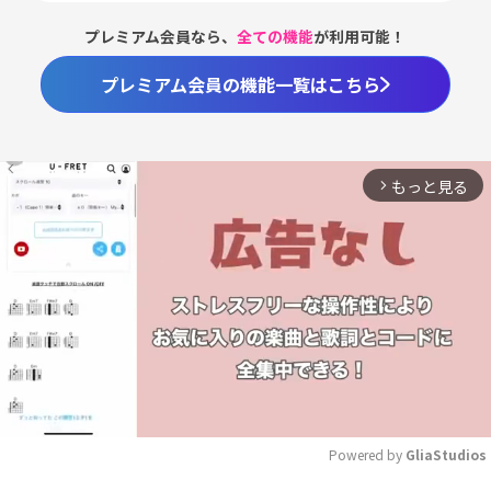
プレミアム会員なら、
全ての機能
が利用可能！
プレミアム会員の機能一覧はこちら
もっと見る
arrow_forward_ios
Powered by 
GliaStudios