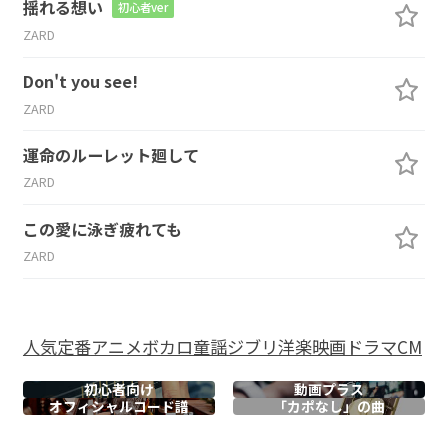
揺れる想い
初心者ver
ZARD
Don't you see!
ZARD
運命のルーレット廻して
ZARD
この愛に泳ぎ疲れても
ZARD
人気
定番
アニメ
ボカロ
童謡
ジブリ
洋楽
映画
ドラマ
CM
初心者向け
動画プラス
オフィシャル
コード譜
「カポなし」の曲