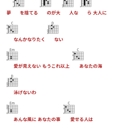
夢
を
捨
て
る
の
が
大
人
な
ら
大
人
に
C
D
な
ん
か
な
り
た
く
な
い
Em
C
愛
が
見
え
な
い
も
う
こ
れ
以
上
あ
な
た
の
海
D
泳
げ
な
い
わ
Em
C
あ
ん
な
風
に
あ
な
た
の
事
愛
せ
る
人
は