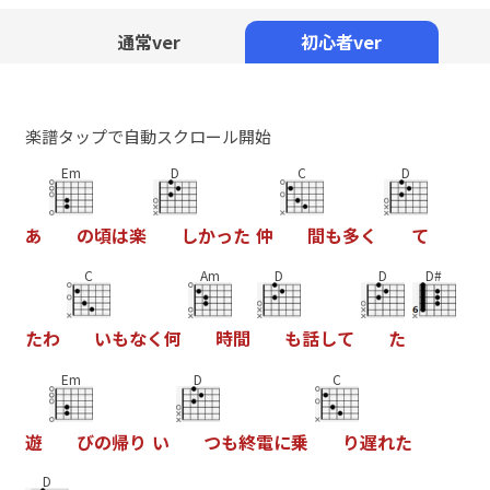
Mute
通常ver
初心者ver
楽譜タップで自動スクロール開始
Em
D
C
D
あ
の
頃
は
楽
し
か
っ
た
仲
間
も
多
く
て
C
Am
D
D
D#
た
わ
い
も
な
く
何
時
間
も
話
し
て
た
Em
D
C
遊
び
の
帰
り
い
つ
も
終
電
に
乗
り
遅
れ
た
D