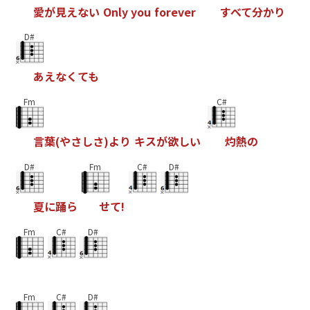
愛
が
見
え
な
い
O
n
l
y
y
o
u
f
o
r
e
v
e
r
す
べ
て
分
か
り
D#
あ
え
な
く
て
も
Fm
C#
言
葉
(
や
さ
し
さ
)
よ
り
キ
ス
が
欲
し
い
灼
熱
の
D#
Fm
C#
D#
夏
に
踊
ら
せ
て
!
Fm
C#
D#
Fm
C#
D#