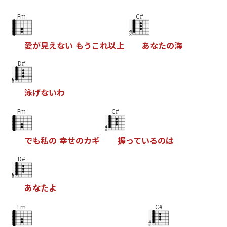
Fm
C#
愛
が
見
え
な
い
も
う
こ
れ
以
上
あ
な
た
の
海
D#
泳
げ
な
い
わ
Fm
C#
で
も
私
の
幸
せ
の
カ
ギ
握
っ
て
い
る
の
は
D#
あ
な
た
よ
Fm
C#