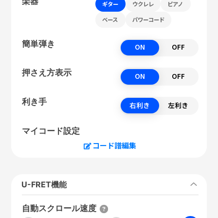
楽器
ギター
ウクレレ
ピアノ
ベース
パワーコード
簡単弾き
ON
OFF
押さえ方表示
ON
OFF
利き手
右利き
左利き
マイコード設定
コード譜編集
U-FRET機能
自動スクロール速度