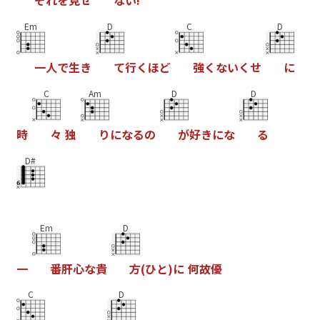
Em
D
C
D
一
人
で
生
き
て
行
く
ほ
ど
強
く
な
い
く
せ
に
C
Am
D
D
時
々
独
り
に
な
る
の
が
好
き
に
な
る
D#
Em
D
一
番
肝
心
な
貴
方
(
ひ
と
)
に
何
故
優
C
D