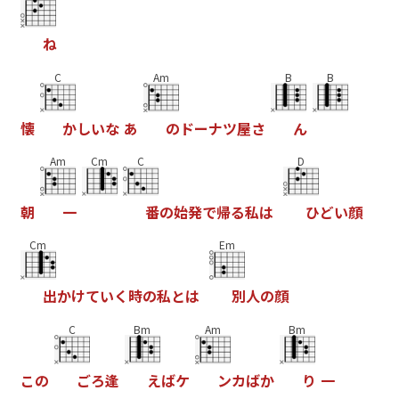
ね
C
Am
B
B
懐
か
し
い
な
あ
の
ド
ー
ナ
ツ
屋
さ
ん
Am
Cm
C
D
朝
一
番
の
始
発
で
帰
る
私
は
ひ
ど
い
顔
Cm
Em
出
か
け
て
い
く
時
の
私
と
は
別
人
の
顔
C
Bm
Am
Bm
こ
の
ご
ろ
逢
え
ば
ケ
ン
カ
ば
か
り
一