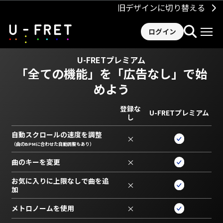
旧デザインに切り替える
ログイン
U-FRETプレミアム
「全ての機能」を
「広告なし」で始
めよう
登録な
U-FRETプレミアム
し
自動スクロールの速度を調整
×
（曲のBPMに合わせた自動調整もあり）
曲のキーを変更
×
お気に入りに上限なしで曲を追
×
加
メトロノームを使用
×