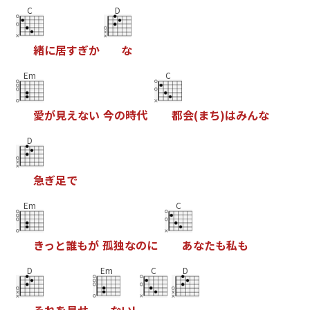
C
D
緒
に
居
す
ぎ
か
な
Em
C
愛
が
見
え
な
い
今
の
時
代
都
会
(
ま
ち
)
は
み
ん
な
D
急
ぎ
足
で
Em
C
き
っ
と
誰
も
が
孤
独
な
の
に
あ
な
た
も
私
も
D
Em
C
D
そ
れ
を
見
せ
な
い
!