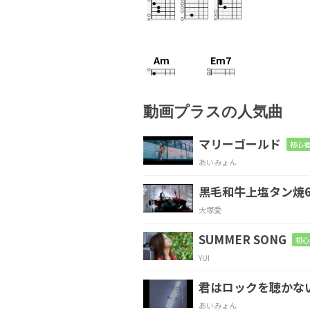
Am
Em7
鏡よ鏡
よーく見て
動画プラスの人気曲
Dm7
マリーゴールド
初心者
あいみょん
世界で一番悪いのは
黒毛和牛上塩タン焼6
Am
Em7
大塚愛
私で
しょ 私
SUMMER SONG
初心
YUI
Dm7
N.C.
君はロックを聴かな
やっぱなーんも分
かっ
あいみょん