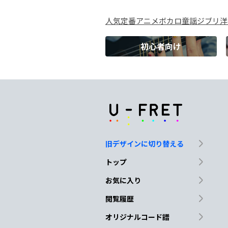
人気
定番
アニメ
ボカロ
童謡
ジブリ
洋
bad kawa
ii ye
初心者向け
Dm7
原型ないほど over kill
Am
Em7
D
純粋量産
系 何歳まで
旧デザインに切り替える
N.C.
トップ
kids携帯
お気に入り
閲覧履歴
Am
Em7
オリジナルコード譜