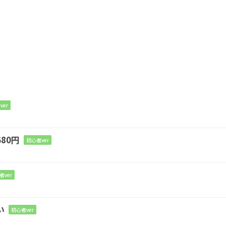
ver
80円
初心者ver
者ver
い
初心者ver
てない