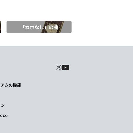
「カポなし」の曲
レミアムの機能
ジン
oco