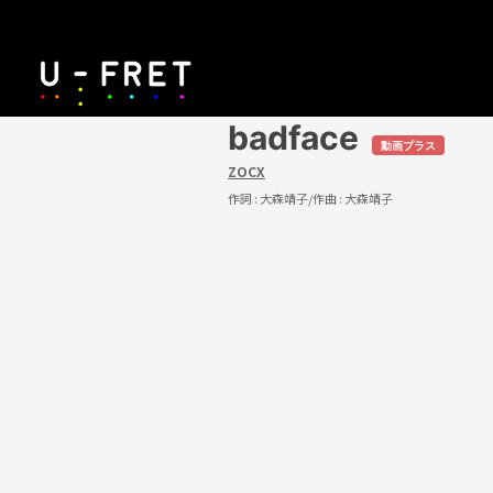
badface
動画プラス
ZOCX
作詞 :
大森靖子
/作曲 :
大森靖子
U