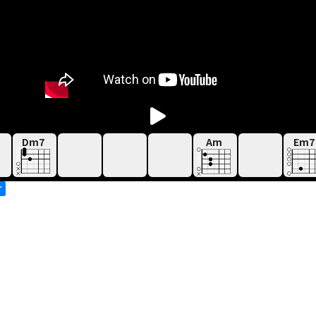
Dm7
Am
Em7
す