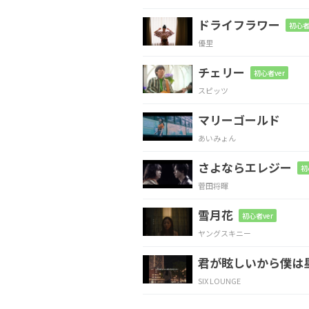
ドライフラワー
初心者
Am
Em7
優里
bad kawa
ii ye
チェリー
初心者ver
スピッツ
Dm7
マリーゴールド
だって飽きたでしょ
あいみょん
さよならエレジー
Am
Em7
初
菅田将暉
メイクじゃ隠せ
ない正体
雪月花
初心者ver
ヤングスキニー
Dm7
君が眩しいから僕は
トキメキ散弾銃
SIX LOUNGE
Am
Em7