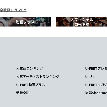
楽
映画
ドラマ
CM
オフィシャル
動画プラス
コード譜
m7
使える？kawaii
人気曲ランキング
U-FRETプ
人気アーティストランキング
U-リク
U-FRET動画プラス
U-FRETマガ
新着楽譜
楽器Shop soc