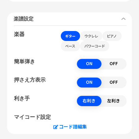
楽譜設定
楽器
ギター
ウクレレ
ピアノ
ベース
パワーコード
簡単弾き
ON
OFF
押さえ方表示
ON
OFF
利き手
右利き
左利き
マイコード設定
コード譜編集