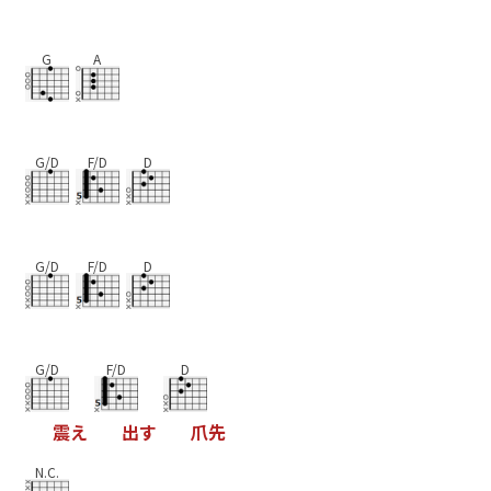
G
A
G/D
F/D
D
G/D
F/D
D
G/D
F/D
D
震
え
出
す
爪
先
N.C.