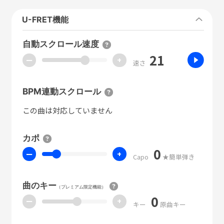
U-FRET機能
自動スクロール速度
21
ー
+
速さ
BPM連動スクロール
この曲は対応していません
カポ
0
ー
+
Capo
★簡単弾き
曲のキー
（プレミアム限定機能）
0
ー
+
キー
原曲キー