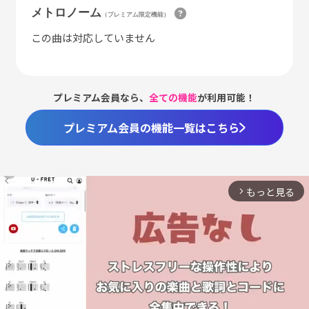
メトロノーム
（プレミアム限定機能）
この曲は対応していません
プレミアム会員なら、
全ての機能
が利用可能！
プレミアム会員の機能一覧はこちら
もっと見る
arrow_forward_ios