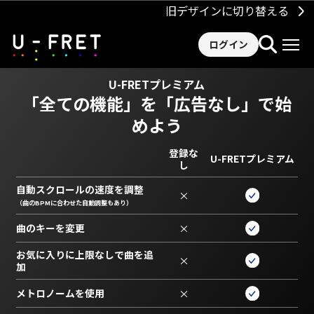
旧デザインに切り替える
ログイン
U-FRETプレミアム
「全ての機能」を
「広告なし」で始
めよう
登録な
U-FRETプレミアム
し
自動スクロールの速度を調整
×
（曲のBPMに合わせた自動調整もあり）
曲のキーを変更
×
お気に入りに上限なしで曲を追
×
加
メトロノームを使用
×