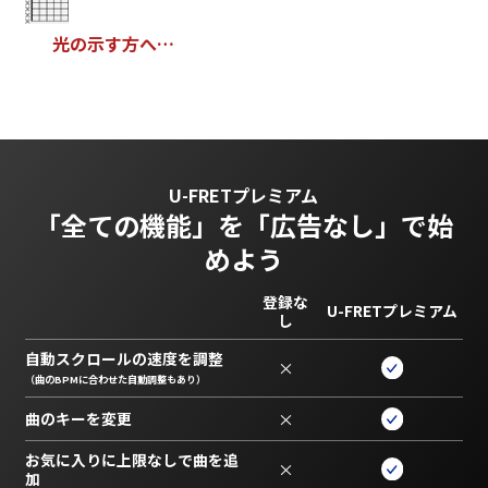
光
の
示
す
方
へ
…
U-FRETプレミアム
「全ての機能」を
「広告なし」で始
めよう
登録な
U-FRETプレミアム
し
自動スクロールの速度を調整
×
（曲のBPMに合わせた自動調整もあり）
曲のキーを変更
×
お気に入りに上限なしで曲を追
×
加