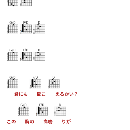
G/D
F/D
D
G/D
F/D
D
G/D
F/D
D
君
に
も
聞
こ
え
る
か
い
？
G/D
F/D
D
こ
の
胸
の
高
鳴
り
が