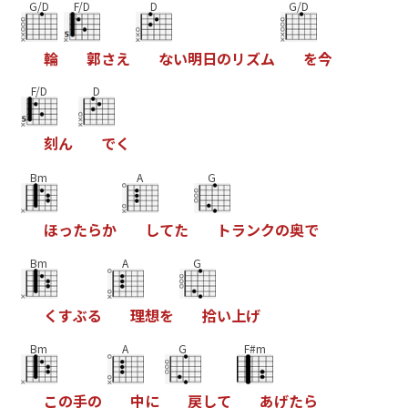
G/D
F/D
D
G/D
輪
郭
さ
え
な
い
明
日
の
リ
ズ
ム
を
今
F/D
D
刻
ん
で
く
Bm
A
G
ほ
っ
た
ら
か
し
て
た
ト
ラ
ン
ク
の
奥
で
Bm
A
G
く
す
ぶ
る
理
想
を
拾
い
上
げ
Bm
A
G
F#m
こ
の
手
の
中
に
戻
し
て
あ
げ
た
ら