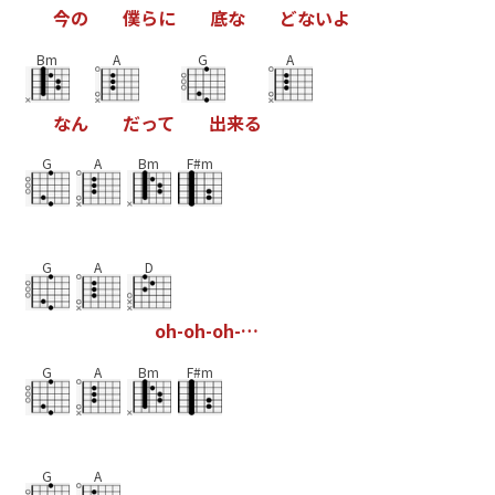
今
の
僕
ら
に
底
な
ど
な
い
よ
Bm
A
G
A
な
ん
だ
っ
て
出
来
る
G
A
Bm
F#m
G
A
D
o
h
-
o
h
-
o
h
-
…
G
A
Bm
F#m
G
A