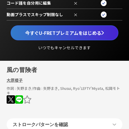
コード譜を自分用に編集
×
動画プラスでスキップ制限なし
×
今すぐU-FRETプレミアムをはじめる
いつでもキャンセルできます
風の冒険者
大原櫻子
作詞 :
矢野まき
/作曲 :
矢野まき, Shusui, Ryo'LEFTY'Miyata, 松岡モト
キ
ストロークパターンを確認