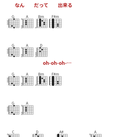
な
ん
だ
っ
て
出
来
る
G
A
Bm
F#m
G
A
D
o
h
-
o
h
-
o
h
-
…
G
A
Bm
F#m
G
A
C
D
A#
A