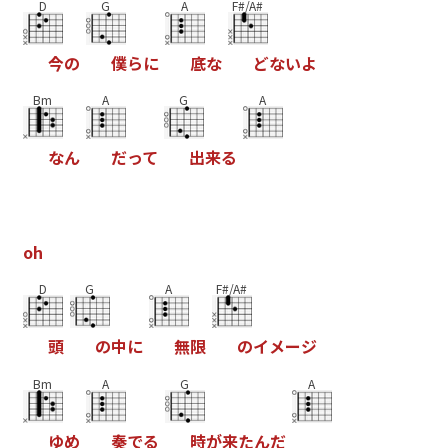
D
G
A
F#/A#
今
の
僕
ら
に
底
な
ど
な
い
よ
Bm
A
G
A
な
ん
だ
っ
て
出
来
る
o
h
D
G
A
F#/A#
頭
の
中
に
無
限
の
イ
メ
ー
ジ
Bm
A
G
A
ゆ
め
奏
で
る
時
が
来
た
ん
だ