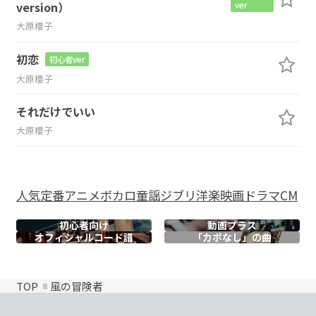
version）
ver
大原櫻子
初恋
初心者ver
大原櫻子
それだけでいい
大原櫻子
人気
定番
アニメ
ボカロ
童謡
ジブリ
洋楽
映画
ドラマ
CM
初心者向け
動画プラス
オフィシャル
コード譜
「カポなし」の曲
TOP
風の冒険者