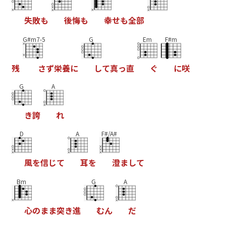
失
敗
も
後
悔
も
幸
せ
も
全
部
G#m7-5
G
Em
F#m
残
さ
ず
栄
養
に
し
て
真
っ
直
ぐ
に
咲
G
A
き
誇
れ
D
A
F#/A#
風
を
信
じ
て
耳
を
澄
ま
し
て
Bm
G
A
心
の
ま
ま
突
き
進
む
ん
だ