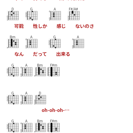
D
G
A
F#/A#
可
能
性
し
か
感
じ
な
い
の
さ
Bm
A
G
A
な
ん
だ
っ
て
出
来
る
G
A
Bm
F#m
G
A
D
o
h
-
o
h
-
o
h
-
…
G
A
Bm
F#m