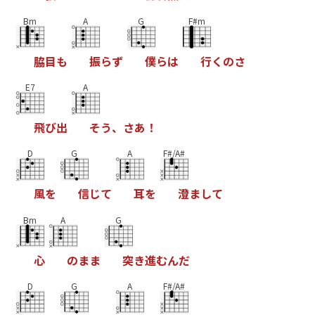
Bm
A
G
F#m
脇
目
も
振
ら
ず
僕
ら
は
行
く
の
さ
E7
A
飛
び
出
そ
う
、
さ
あ
！
D
G
A
F#/A#
風
を
信
じ
て
耳
を
澄
ま
し
て
Bm
A
G
心
の
ま
ま
突
き
進
む
ん
だ
D
G
A
F#/A#