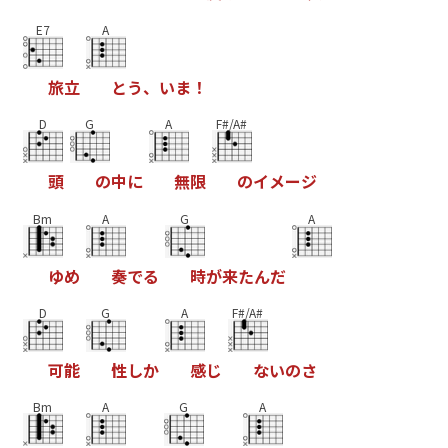
E7
A
旅
立
と
う
、
い
ま
！
D
G
A
F#/A#
頭
の
中
に
無
限
の
イ
メ
ー
ジ
Bm
A
G
A
ゆ
め
奏
で
る
時
が
来
た
ん
だ
D
G
A
F#/A#
可
能
性
し
か
感
じ
な
い
の
さ
Bm
A
G
A