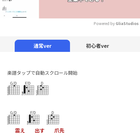
Powered by 
GliaStudios
Mute
通常ver
初心者ver
楽譜タップで自動スクロール開始
G/D
F/D
D
G/D
F/D
D
震
え
出
す
爪
先