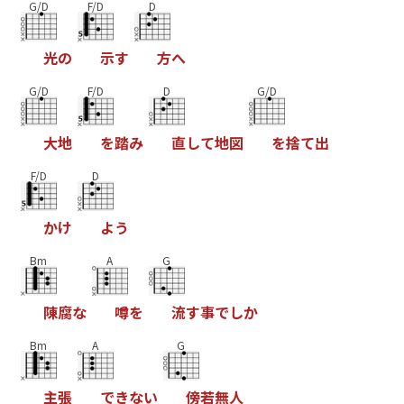
G/D
F/D
D
光
の
示
す
方
へ
G/D
F/D
D
G/D
大
地
を
踏
み
直
し
て
地
図
を
捨
て
出
F/D
D
か
け
よ
う
Bm
A
G
陳
腐
な
噂
を
流
す
事
で
し
か
Bm
A
G
主
張
で
き
な
い
傍
若
無
人