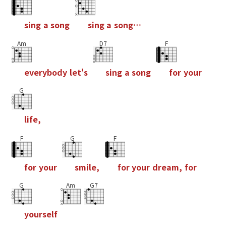
s
i
n
g
a
s
o
n
g
s
i
n
g
a
s
o
n
g
…
Am
D7
F
e
v
e
r
y
b
o
d
y
l
e
t
'
s
s
i
n
g
a
s
o
n
g
f
o
r
y
o
u
r
G
l
i
f
e
,
F
G
F
f
o
r
y
o
u
r
s
m
i
l
e
,
f
o
r
y
o
u
r
d
r
e
a
m
,
f
o
r
G
Am
G7
y
o
u
r
s
e
l
f