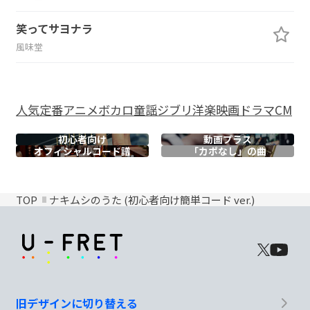
笑ってサヨナラ
風味堂
人気
定番
アニメ
ボカロ
童謡
ジブリ
洋楽
映画
ドラマ
CM
初心者向け
動画プラス
オフィシャル
コード譜
「カポなし」の曲
TOP
ナキムシのうた (初心者向け簡単コード ver.)
旧デザインに切り替える