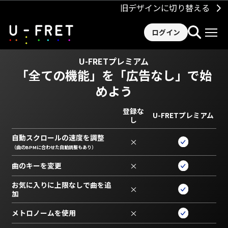
旧デザインに切り替える
ログイン
U-FRETプレミアム
「全ての機能」を
「広告なし」で始
めよう
登録な
U-FRETプレミアム
し
自動スクロールの速度を調整
×
（曲のBPMに合わせた自動調整もあり）
曲のキーを変更
×
お気に入りに上限なしで曲を追
×
加
メトロノームを使用
×