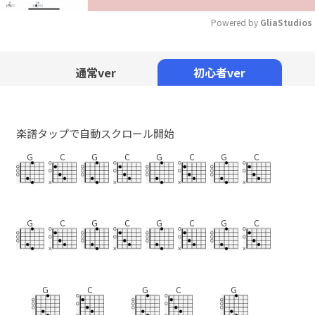
Powered by 
GliaStudios
Mute
通常ver
初心者ver
楽譜タップで自動スクロール開始
G
C
G
C
G
C
G
C
G
C
G
C
G
C
G
C
G
C
G
C
G