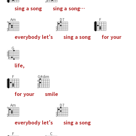
s
i
n
g
a
s
o
n
g
s
i
n
g
a
s
o
n
g
…
Am
D7
F
e
v
e
r
y
b
o
d
y
l
e
t
'
s
s
i
n
g
a
s
o
n
g
f
o
r
y
o
u
r
G
l
i
f
e
,
F
G#dim
f
o
r
y
o
u
r
s
m
i
l
e
Am
D7
e
v
e
r
y
b
o
d
y
l
e
t
'
s
s
i
n
g
a
s
o
n
g
F
C