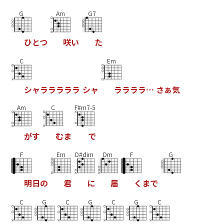
G
Am
G7
ひ
と
つ
咲
い
た
C
Em
シ
ャ
ラ
ラ
ラ
ラ
ラ
シ
ャ
ラ
ラ
ラ
ラ
…
さ
ぁ
気
Am
C
F#m7-5
が
す
む
ま
で
F
Em
D#dim
Dm
F
G
明
日
の
君
に
届
く
ま
で
C
G
C
G
C
G
C