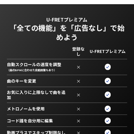
U-FRETプレミアム
「全ての機能」を
「広告なし」で始
めよう
登録な
U-FRETプレミアム
し
自動スクロールの速度を調整
×
（曲のBPMに合わせた自動調整もあり）
曲のキーを変更
×
お気に入りに上限なしで曲を追
×
加
メトロノームを使用
×
コード譜を自分用に編集
×
動画プラスでスキップ制限なし
×