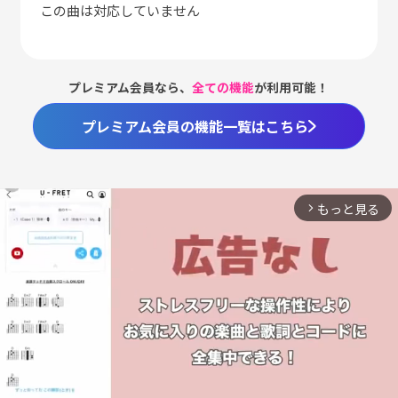
この曲は対応していません
プレミアム会員なら、
全ての機能
が利用可能！
プレミアム会員の機能一覧はこちら
もっと見る
arrow_forward_ios