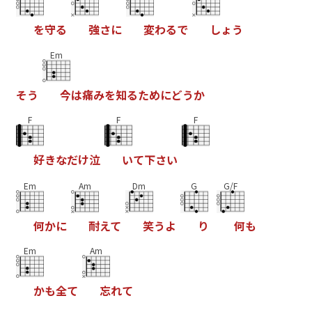
を
守
る
強
さ
に
変
わ
る
で
し
ょ
う
Em
そ
う
今
は
痛
み
を
知
る
た
め
に
ど
う
か
F
F
F
好
き
な
だ
け
泣
い
て
下
さ
い
Em
Am
Dm
G
G/F
何
か
に
耐
え
て
笑
う
よ
り
何
も
Em
Am
か
も
全
て
忘
れ
て