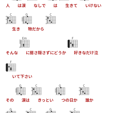
人
は
涙
な
し
で
は
生
き
て
い
け
な
い
C
G
C
生
き
物
だ
か
ら
Em
F
そ
ん
な
に
弱
さ
隠
さ
ず
に
ど
う
か
好
き
な
だ
け
泣
F
い
て
下
さ
い
G
C
G
C
そ
の
涙
は
き
っ
と
い
つ
の
日
か
誰
か
G
C
G
C