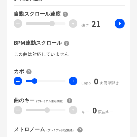
自動スクロール速度
21
ー
+
速さ
BPM連動スクロール
この曲は対応していません
カポ
0
ー
+
Capo
★簡単弾き
曲のキー
（プレミアム限定機能）
0
ー
+
キー
原曲キー
メトロノーム
（プレミアム限定機能）