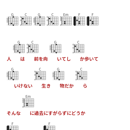
G
C
G
C
Em
F
F
G
C
G
C
人
は
前
を
向
い
て
し
か
歩
い
て
G
C
G
C
い
け
な
い
生
き
物
だ
か
ら
Em
そ
ん
な
に
過
去
に
す
が
ら
ず
に
ど
う
か
F
F