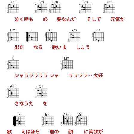
Dm
Am
Dm
Am
Dm
泣
く
時
も
必
要
な
ん
だ
そ
し
て
元
気
が
Em
F
G
Am
G7
出
た
な
ら
歌
い
ま
し
ょ
う
C
Em
シ
ャ
ラ
ラ
ラ
ラ
ラ
シ
ャ
ラ
ラ
ラ
ラ
…
大
好
Am
C7
き
な
う
た
を
F
Em
D#m
Dm
歌
え
ば
ほ
ら
君
の
顔
に
笑
顔
が