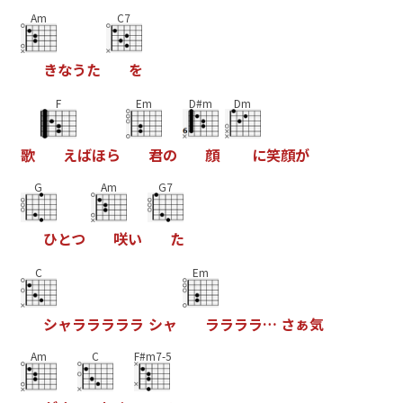
Am
C7
き
な
う
た
を
F
Em
D#m
Dm
歌
え
ば
ほ
ら
君
の
顔
に
笑
顔
が
G
Am
G7
ひ
と
つ
咲
い
た
C
Em
シ
ャ
ラ
ラ
ラ
ラ
ラ
シ
ャ
ラ
ラ
ラ
ラ
…
さ
ぁ
気
Am
C
F#m7-5