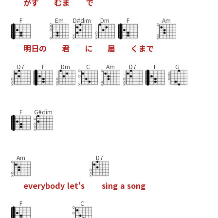
が
す
む
ま
で
F
Em
D#dim
Dm
F
Am
明
日
の
君
に
届
く
ま
で
D7
F
Dm
C
Am
D7
F
G
F
G#dim
Am
D7
e
v
e
r
y
b
o
d
y
l
e
t
'
s
s
i
n
g
a
s
o
n
g
F
C