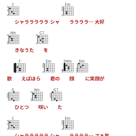
C
Em
シ
ャ
ラ
ラ
ラ
ラ
ラ
シ
ャ
ラ
ラ
ラ
ラ
…
大
好
Am
C7
き
な
う
た
を
F
Em
D#m
Dm
歌
え
ば
ほ
ら
君
の
顔
に
笑
顔
が
G
Am
G7
ひ
と
つ
咲
い
た
C
Em
シ
ャ
ラ
ラ
ラ
ラ
ラ
シ
ャ
ラ
ラ
ラ
ラ
…
さ
ぁ
気