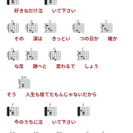
好
き
な
だ
け
泣
い
て
下
さ
い
G
G
C
G
C
そ
の
涙
は
き
っ
と
い
つ
の
日
か
確
か
G
C
G
C
な
足
跡
へ
と
変
わ
る
で
し
ょ
う
Em
そ
う
人
生
も
捨
て
た
も
ん
じ
ゃ
な
い
だ
か
ら
F
F
F
今
の
う
ち
に
泣
い
て
下
さ
い
Em
Am
Dm
G
F