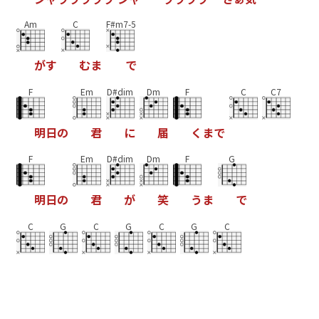
Am
C
F#m7-5
が
す
む
ま
で
F
Em
D#dim
Dm
F
C
C7
明
日
の
君
に
届
く
ま
で
F
Em
D#dim
Dm
F
G
明
日
の
君
が
笑
う
ま
で
C
G
C
G
C
G
C