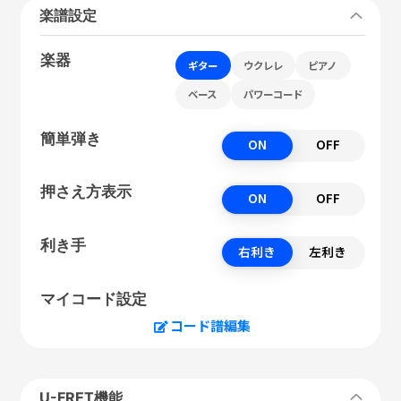
楽譜設定
楽器
ギター
ウクレレ
ピアノ
ベース
パワーコード
簡単弾き
ON
OFF
押さえ方表示
ON
OFF
利き手
右利き
左利き
マイコード設定
コード譜編集
U-FRET機能