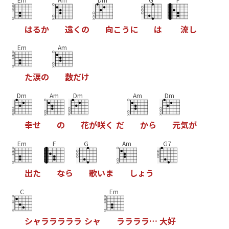
は
る
か
遠
く
の
向
こ
う
に
は
流
し
Em
Am
た
涙
の
数
だ
け
Dm
Am
Dm
Am
Dm
幸
せ
の
花
が
咲
く
だ
か
ら
元
気
が
Em
F
G
Am
G7
出
た
な
ら
歌
い
ま
し
ょ
う
C
Em
シ
ャ
ラ
ラ
ラ
ラ
ラ
シ
ャ
ラ
ラ
ラ
ラ
…
大
好