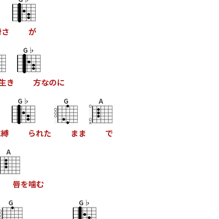
猾
さ
が
G♭
生
き
方
な
の
に
G♭
G
A
に
縛
ら
れ
た
ま
ま
で
A
唇
を
噛
む
G
G♭