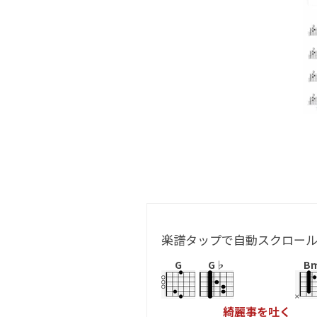
楽譜タップで自動スクロー
G
G♭
B
綺
麗
事
を
吐
く