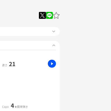
21
速さ
4
Capo
★簡単弾き