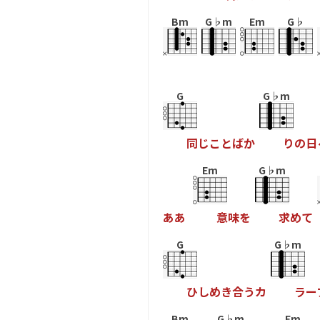
Bm
G♭m
Em
G♭
G
G♭m
同
じ
こ
と
ば
か
り
の
日
Em
G♭m
あ
あ
意
味
を
求
め
て
G
G♭m
ひ
し
め
き
合
う
カ
ラ
ー
Bm
G♭m
Em