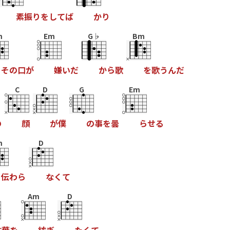
素
振
り
を
し
て
ば
か
り
m
Em
G♭
Bm
そ
の
口
が
嫌
い
だ
か
ら
歌
を
歌
う
ん
だ
C
D
G
Em
の
顔
が
僕
の
事
を
曇
ら
せ
る
m
D
伝
わ
ら
な
く
て
Am
D