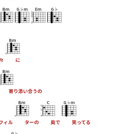
Bm
G♭m
Em
G♭
Bm
々
に
Bm
寄
り
添
い
合
う
の
Bm
C
G♭m
フ
ィ
ル
タ
ー
の
奥
で
笑
っ
て
る
G♭