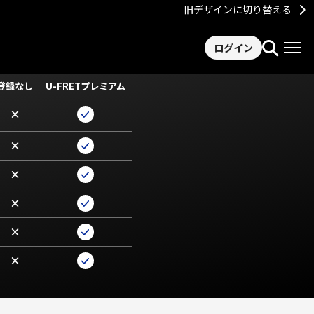
旧デザインに切り替える
ログイン
登録なし
U-FRETプレミアム
×
×
×
×
×
×