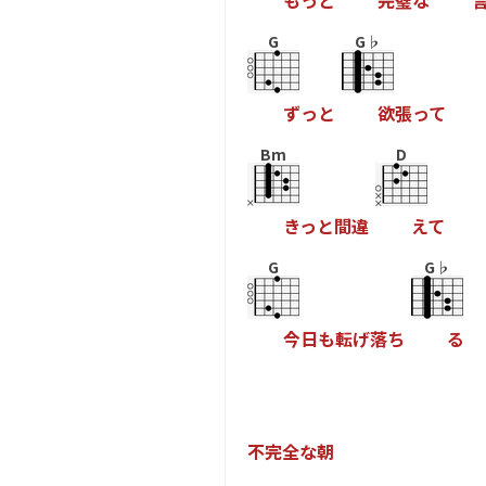
も
っ
と
完
璧
な
G
G♭
ず
っ
と
欲
張
っ
て
Bm
D
き
っ
と
間
違
え
て
G
G♭
今
日
も
転
げ
落
ち
る
不
完
全
な
朝