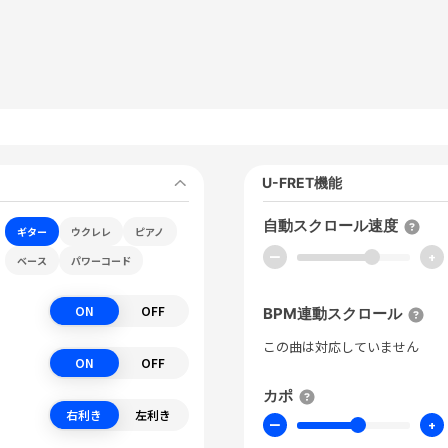
U-FRET機能
自動スクロール速度
ギター
ウクレレ
ピアノ
ー
+
ベース
パワーコード
ON
OFF
BPM連動スクロール
この曲は対応していません
ON
OFF
カポ
右利き
左利き
ー
+