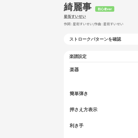
綺麗事
初心者ver
星街すいせい
作詞 :
星街すいせい
/作曲 :
星街すいせい
ストロークパターンを確認
楽譜設定
楽器
簡単弾き
押さえ方表示
利き手