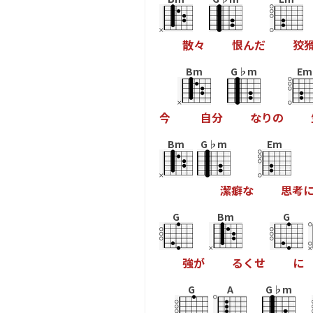
散
々
恨
ん
だ
狡
Bm
G♭m
Em
今
自
分
な
り
の
Bm
G♭m
Em
潔
癖
な
思
考
G
Bm
G
強
が
る
く
せ
に
G
A
G♭m