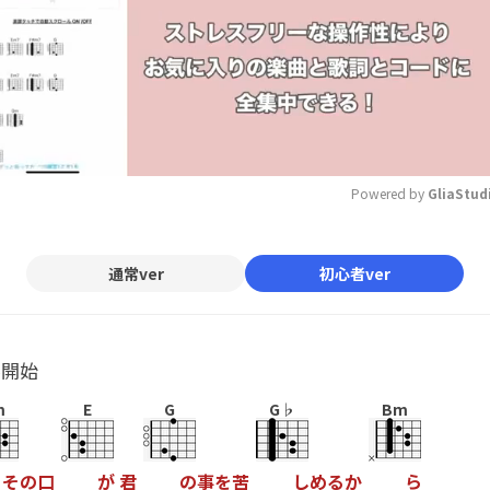
Powered by 
GliaStud
Mute
通常ver
初心者ver
ル開始
m
E
G
G♭
Bm
そ
の
口
が
君
の
事
を
苦
し
め
る
か
ら