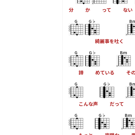
分
か
っ
て
な
い
G
G♭
B
綺
麗
事
を
吐
く
G
G♭
Bm
諦
め
て
い
る
そ
G
G♭
B
こ
ん
な
声
だ
っ
て
G
G♭
Bm