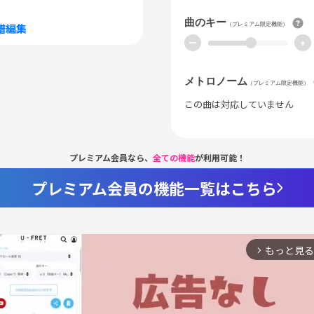
曲のキー
（プレミアム限定機能）
譜編集
ー
+
メトロノーム
（プレミアム限定機能）
この曲は対応していません
プレミアム会員なら、
全ての機能
が利用可能！
プレミアム会員の機能一覧はこちら
もっと見る
arrow_forward_ios