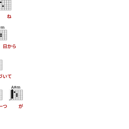
ね
#m
日
か
ら
づ
い
て
A#m
一
つ
が