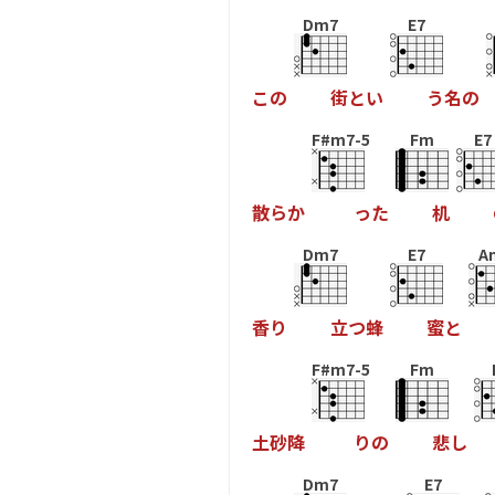
Dm7
E7
こ
の
街
と
い
う
名
の
F#m7-5
Fm
E7
散
ら
か
っ
た
机
Dm7
E7
A
香
り
立
つ
蜂
蜜
と
F#m7-5
Fm
土
砂
降
り
の
悲
し
Dm7
E7