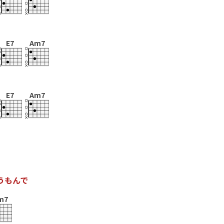
E7
Am7
E7
Am7
う
も
ん
で
m7