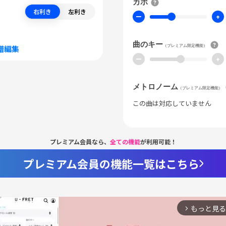
カポ
右利き
左利き
ー
+
曲のキー
（プレミアム限定機能）
譜編集
ー
+
メトロノーム
（プレミアム限定機能）
この曲は対応していません
プレミアム会員なら、
全ての機能
が利用可能！
プレミアム会員の機能一覧はこちら
もっと見る
arrow_forward_ios