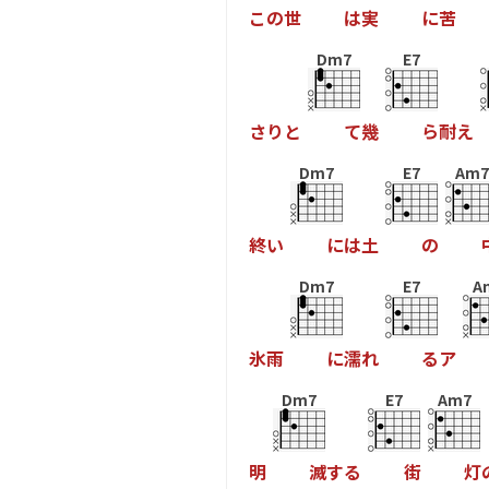
こ
の
世
は
実
に
苦
Dm7
E7
さ
り
と
て
幾
ら
耐
え
Dm7
E7
Am7
終
い
に
は
土
の
Dm7
E7
A
氷
雨
に
濡
れ
る
ア
Dm7
E7
Am7
明
滅
す
る
街
灯