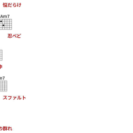
悩
だ
ら
け
Am7
忍
べ
ど
中
m7
ス
フ
ァ
ル
ト
の
群
れ