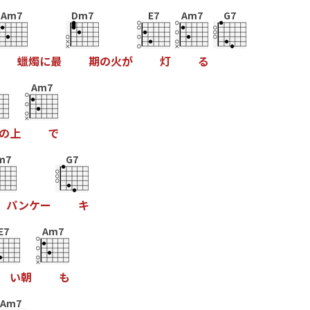
Am7
Dm7
E7
Am7
G7
蠟
燭
に
最
期
の
火
が
灯
る
Am7
の
上
で
m7
G7
パ
ン
ケ
ー
キ
E7
Am7
い
朝
も
Am7