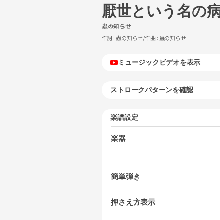
厭世という名の病 f
蟲の知らせ
作詞 :
蟲の知らせ
/作曲 :
蟲の知らせ
ミュージックビデオを表示
ストロークパターンを確認
楽譜設定
楽器
簡単弾き
押さえ方表示