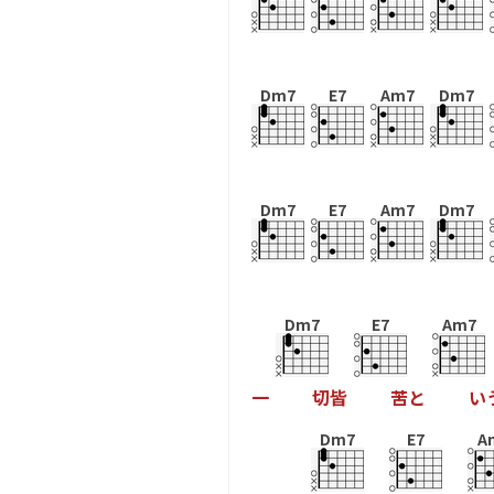
Dm7
E7
Am7
Dm7
Dm7
E7
Am7
Dm7
Dm7
E7
Am7
一
切
皆
苦
と
い
Dm7
E7
A