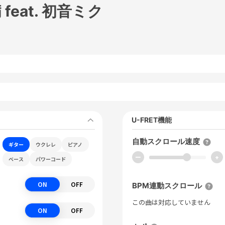
eat. 初音ミク
U-FRET機能
自動スクロール速度
ギター
ウクレレ
ピアノ
ー
+
ベース
パワーコード
ON
OFF
BPM連動スクロール
この曲は対応していません
ON
OFF