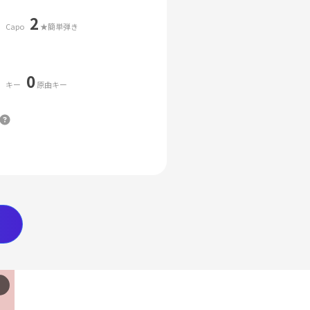
2
Capo
★簡単弾き
0
キー
原曲キー