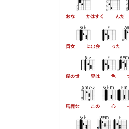
お
な
か
は
す
く
ん
だ
G♭
F
A
貴
女
に
出
会
っ
た
G♭
F
A#m
僕
の
世
界
は
色
Gm7-5
G♭m
Fm
馬
鹿
な
こ
の
心
G♭
D#m
F