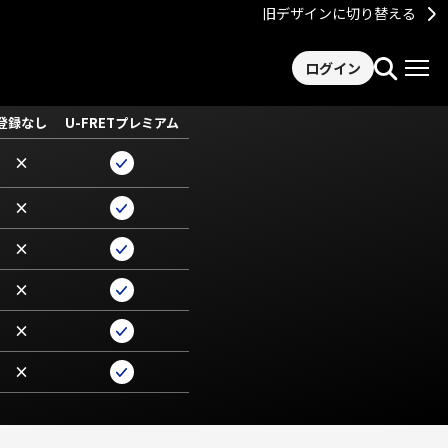
旧デザインに切り替える
ログイン
登録なし
U-FRETプレミアム
×
×
×
×
×
×