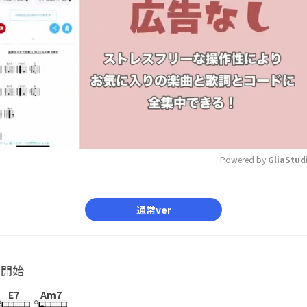
Powered by 
GliaStud
Mute
通常ver
ル開始
E7
Am7