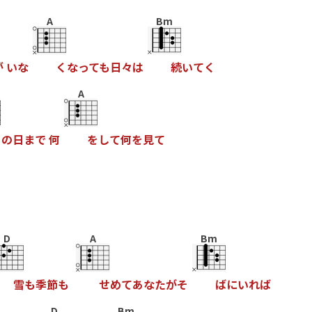
A
Bm
が
い
な
く
な
っ
て
も
日
々
は
続
い
て
く
A
そ
の
日
ま
で
何
を
し
て
何
を
見
て
D
A
Bm
雪
も
季
節
も
せ
め
て
あ
な
た
が
そ
ば
に
い
れ
ば
D
Bm