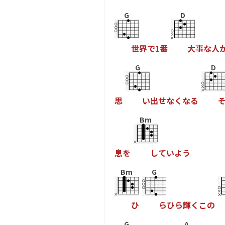
G
D
世
界
で
1
番
大
事
な
人
G
D
思
い
出
せ
な
く
な
る
Bm
息
を
し
て
い
よ
う
Bm
G
ひ
ら
ひ
ら
輝
く
こ
の
G
A