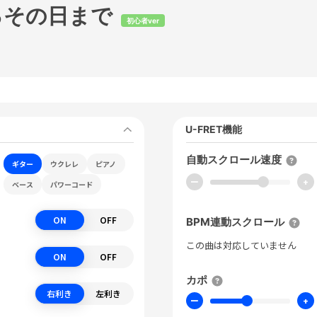
るその日まで
初心者ver
U-FRET機能
自動スクロール速度
ギター
ウクレレ
ピアノ
ー
+
ベース
パワーコード
ON
OFF
BPM連動スクロール
この曲は対応していません
ON
OFF
カポ
右利き
左利き
ー
+