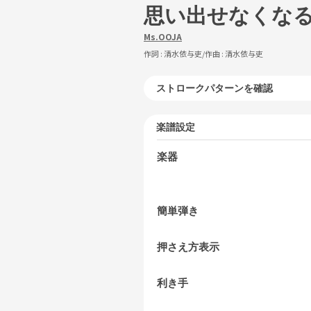
思い出せなくな
Ms.OOJA
作詞 :
清水依与吏
/作曲 :
清水依与吏
ストロークパターンを確認
楽譜設定
楽器
簡単弾き
押さえ方表示
利き手