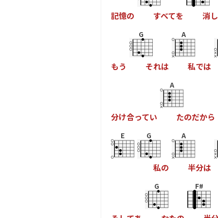
記
憶
の
す
べ
て
を
消
し
G
A
も
う
そ
れ
は
私
で
は
A
分
け
合
っ
て
い
た
の
だ
か
ら
E
G
A
私
の
半
分
は
G
F#