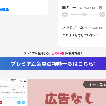
曲のキー
（プレミアム限定機能）
譜編集
ー
+
メトロノーム
（プレミアム限定機能）
この曲は対応していません
プレミアム会員なら、
全ての機能
が利用可能！
プレミアム会員の機能一覧はこちら
もっと見る
arrow_forward_ios