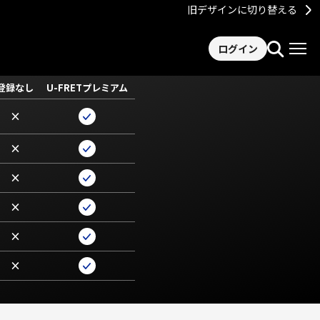
旧デザインに切り替える
ログイン
登録なし
U-FRETプレミアム
×
×
×
×
×
×