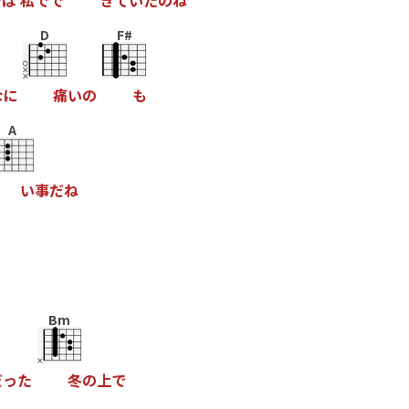
分
は
私
で
で
き
て
い
た
の
ね
D
F#
な
に
痛
い
の
も
A
い
事
だ
ね
Bm
だ
っ
た
冬
の
上
で