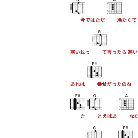
今
で
は
た
だ
冷
た
く
て
G
寒
い
ね
っ
て
言
っ
た
ら
寒
い
F#
あ
れ
は
幸
せ
だ
っ
た
の
ね
F#
G
A
た
と
え
ば
あ
な
G
F#