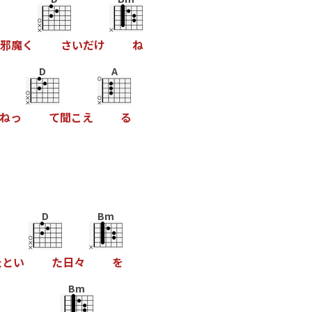
邪
魔
く
さ
い
だ
け
ね
D
A
ね
っ
て
聞
こ
え
る
D
Bm
た
と
い
た
日
々
を
Bm