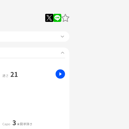
21
速さ
3
Capo
★簡単弾き