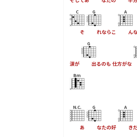
そ
し
て
あ
な
た
の
半
C
G
A
そ
れ
な
ら
こ
ん
G
涙
が
出
る
の
も
仕
方
が
な
Bm
N.C.
G
A
あ
な
た
の
好
き