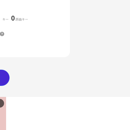
0
キー
原曲キー