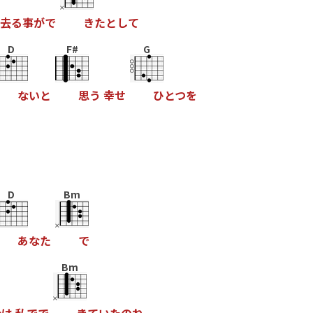
去
る
事
が
で
き
た
と
し
て
D
F#
G
な
い
と
思
う
幸
せ
ひ
と
つ
を
D
Bm
あ
な
た
で
Bm