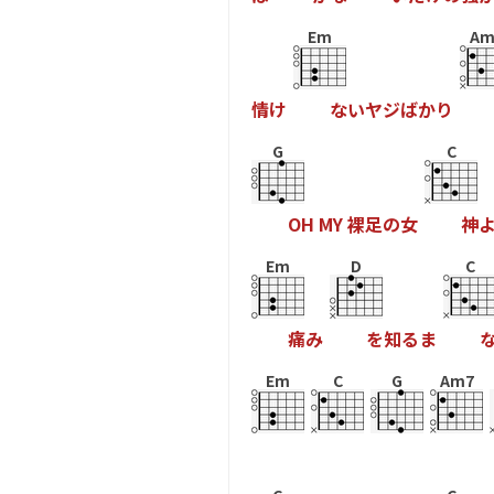
Em
Am
情
け
な
い
ヤ
ジ
ば
か
り
G
C
O
H
M
Y
裸
足
の
女
神
Em
D
C
痛
み
を
知
る
ま
Em
C
G
Am7