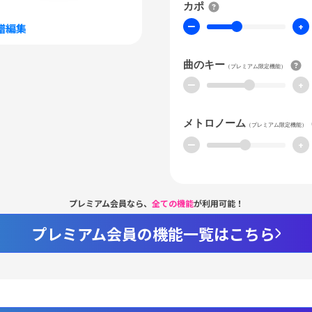
カポ
ー
+
譜編集
曲のキー
（プレミアム限定機能）
ー
+
メトロノーム
（プレミアム限定機能）
ー
+
プレミアム会員なら、
全ての機能
が利用可能！
プレミアム会員の機能一覧はこちら