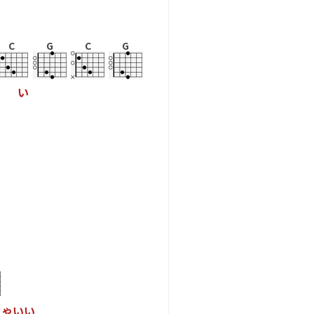
C
G
C
G
い
き
ゃ
い
い