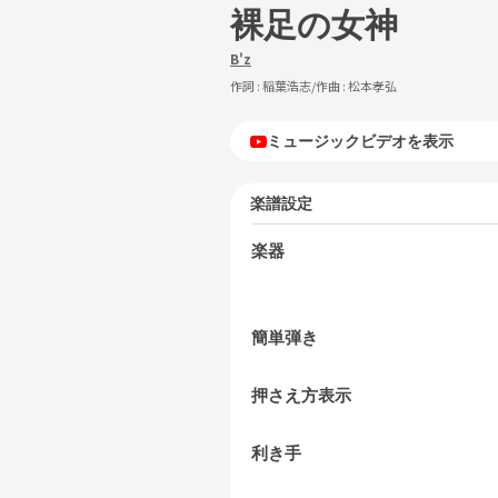
裸足の女神
B'z
作詞 :
稲葉浩志
/作曲 :
松本孝弘
ミュージックビデオを表示
楽譜設定
楽器
簡単弾き
押さえ方表示
利き手