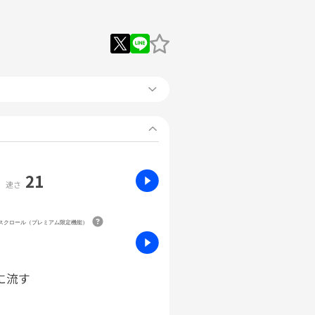
21
速さ
動スクロール（プレミアム限定機能）
に流す