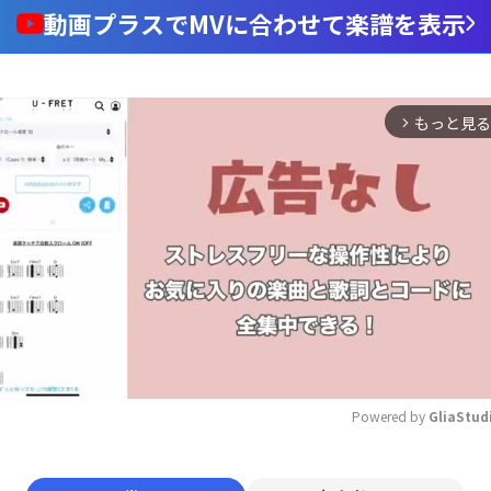
動画プラスでMVに合わせて楽譜を表示
もっと見る
arrow_forward_ios
Powered by 
GliaStud
Mute