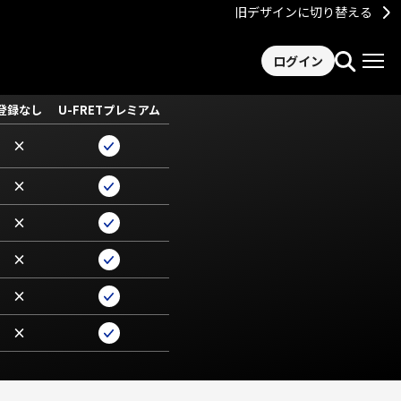
旧デザインに切り替える
ログイン
登録なし
U-FRETプレミアム
×
×
×
×
×
×