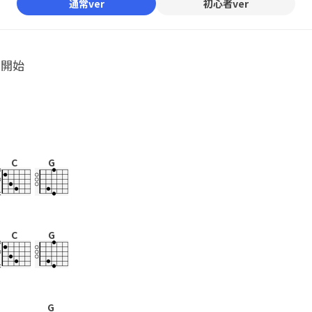
通常ver
初心者ver
ル開始
C
G
C
G
G