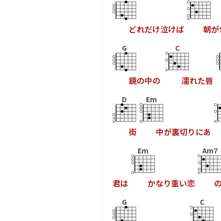
ど
れ
だ
け
泣
け
ば
朝
が
G
C
鏡
の
中
の
濡
れ
た
唇
D
Em
街
中
が
裏
切
り
に
あ
Em
Am7
君
は
か
な
り
重
い
恋
G
C