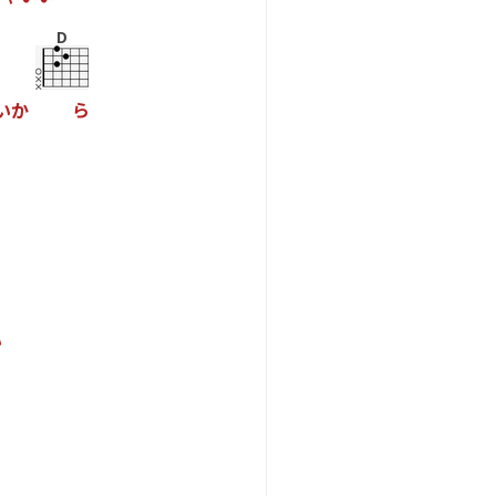
D
い
か
ら
い