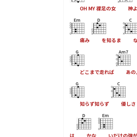
O
H
M
Y
裸
足
の
女
神
Em
D
C
痛
み
を
知
る
ま
G
Am7
ど
こ
ま
で
走
れ
ば
あ
の
G
C
知
ら
ず
知
ら
ず
優
し
さ
D
Em
は
か
な
い
だ
け
の
強