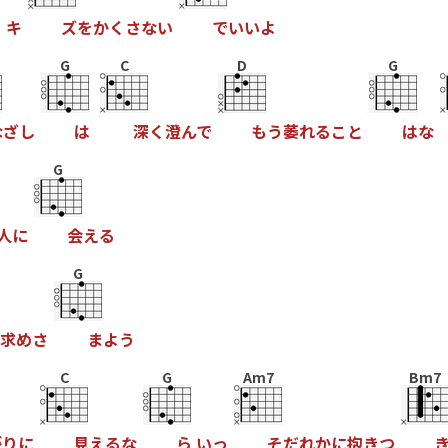
よ
キ
ズ
を
か
く
さ
な
い
で
い
い
よ
G
C
D
G
な
ざ
し
は
深
く
澄
ん
で
も
う
萎
れ
る
こ
と
は
な
G
人
に
会
え
る
G
求
め
さ
ま
よ
う
C
G
Am7
Bm7
が
り
に
見
え
る
な
ら
い
っ
そ
だ
れ
か
に
抱
き
つ