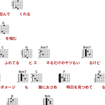
包
ん
で
く
れ
る
G
を
噛
む
C
G
Am7
Bm7
ふ
れ
て
る
と
ス
ネ
る
だ
け
の
ヤ
ツ
も
い
る
け
ど
Bm7
C
F
D
の
ダ
メ
ー
ジ
も
腹
に
お
さ
め
明
日
を
見
つ
め
て
D
Bm