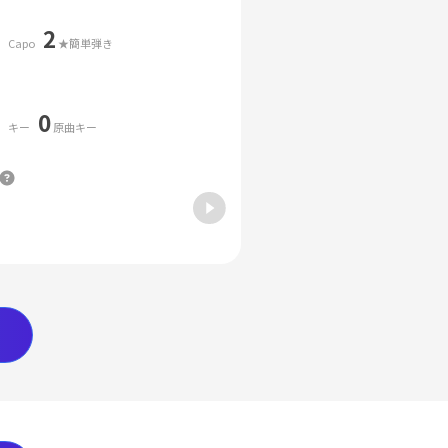
2
Capo
★簡単弾き
0
キー
原曲キー