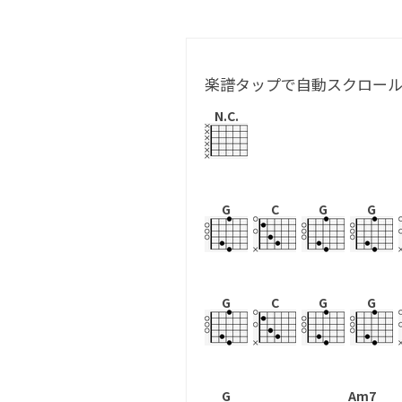
楽譜タップで自動スクロー
N.C.
G
C
G
G
G
C
G
G
G
Am7