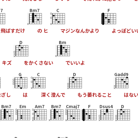
7
Bm7
C
F
飛
ば
す
だ
け
の
ヒ
マ
ジ
ン
な
ん
か
よ
り
よ
っ
ぽ
ど
い
D
Bm
よ
キ
ズ
を
か
く
さ
な
い
で
い
い
よ
G
C
D
Gadd9
な
ざ
し
は
深
く
澄
ん
で
も
う
萎
れ
る
こ
と
は
な
Bm7
Em
Am7
Bm7
Cmaj7
F
Dsus4
D