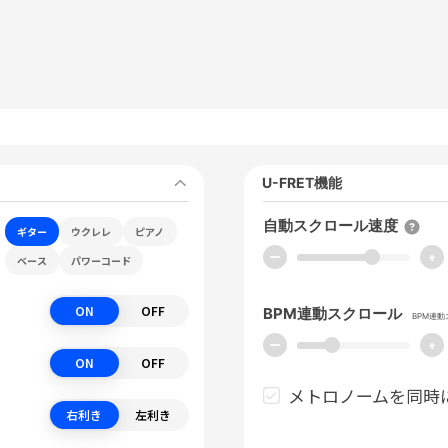
U-FRET機能
自動スクロール速度
ギター
ウクレレ
ピアノ
ー
+
ベース
パワーコード
ON
OFF
BPM連動スクロール
BPM連
ー
+
ON
OFF
メトロノームを同時
右利き
左利き