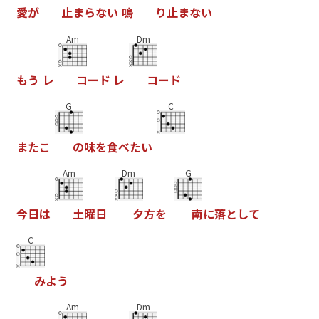
愛
が
止
ま
ら
な
い
鳴
り
止
ま
な
い
Am
Dm
も
う
レ
コ
ー
ド
レ
コ
ー
ド
G
C
ま
た
こ
の
味
を
食
べ
た
い
Am
Dm
G
今
日
は
土
曜
日
夕
方
を
南
に
落
と
し
て
C
み
よ
う
Am
Dm