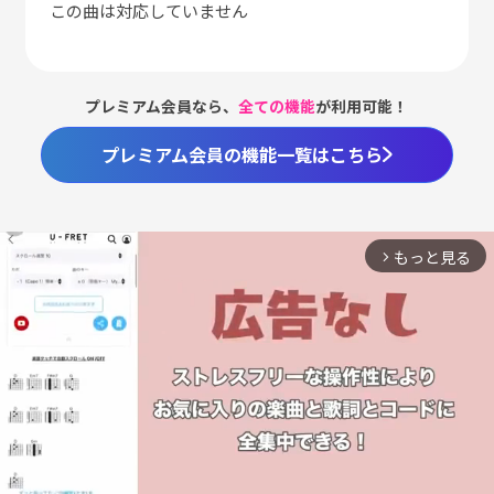
この曲は対応していません
プレミアム会員なら、
全ての機能
が利用可能！
プレミアム会員の機能一覧はこちら
もっと見る
arrow_forward_ios