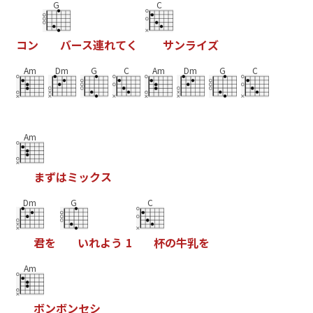
G
C
コ
ン
バ
ー
ス
連
れ
て
く
サ
ン
ラ
イ
ズ
Am
Dm
G
C
Am
Dm
G
C
Am
ま
ず
は
ミ
ッ
ク
ス
Dm
G
C
君
を
い
れ
よ
う
1
杯
の
牛
乳
を
Am
ボ
ン
ボ
ン
セ
シ