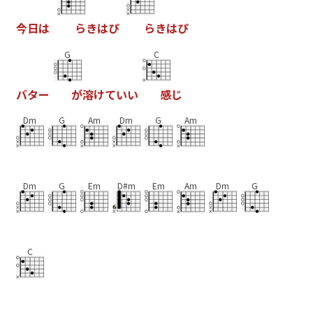
今
日
は
ら
き
は
ぴ
ら
き
は
ぴ
G
C
バ
タ
ー
が
溶
け
て
い
い
感
じ
Dm
G
Am
Dm
G
Am
Dm
G
Em
D#m
Em
Am
Dm
G
C