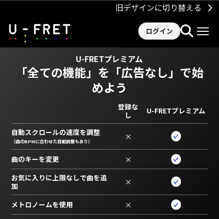
旧デザインに切り替える
ログイン
U-FRETプレミアム
「全ての機能」を
「広告なし」で始
めよう
登録な
U-FRETプレミアム
し
自動スクロールの速度を調整
×
（曲のBPMに合わせた自動調整もあり）
曲のキーを変更
×
お気に入りに上限なしで曲を追
×
加
メトロノームを使用
×