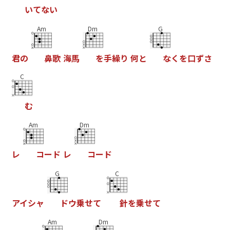
い
て
な
い
Am
Dm
G
君
の
鼻
歌
海
馬
を
手
繰
り
何
と
な
く
を
口
ず
さ
C
む
Am
Dm
レ
コ
ー
ド
レ
コ
ー
ド
G
C
ア
イ
シ
ャ
ド
ウ
乗
せ
て
針
を
乗
せ
て
Am
Dm