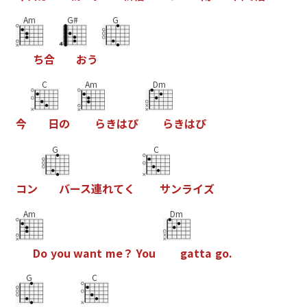
Am
G#
G
ち
合
お
う
C
Am
Dm
今
日
の
ら
き
は
ぴ
ら
き
は
ぴ
G
C
コ
ン
バ
ー
ス
連
れ
て
く
サ
ン
ラ
イ
ズ
Am
Dm
D
o
y
o
u
w
a
n
t
m
e
？
Y
o
u
g
a
t
t
a
g
o
.
G
C