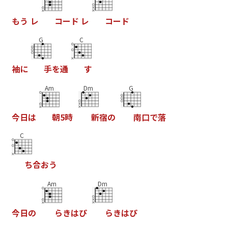
も
う
レ
コ
ー
ド
レ
コ
ー
ド
G
C
袖
に
手
を
通
す
Am
Dm
G
今
日
は
朝
5
時
新
宿
の
南
口
で
落
C
ち
合
お
う
Am
Dm
今
日
の
ら
き
は
ぴ
ら
き
は
ぴ