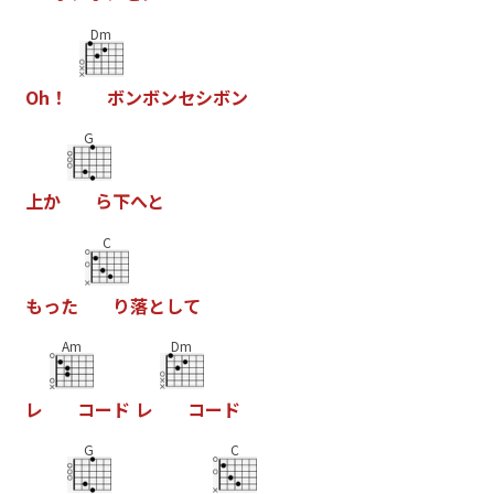
Dm
O
h
！
ボ
ン
ボ
ン
セ
シ
ボ
ン
G
上
か
ら
下
へ
と
C
も
っ
た
り
落
と
し
て
Am
Dm
レ
コ
ー
ド
レ
コ
ー
ド
G
C