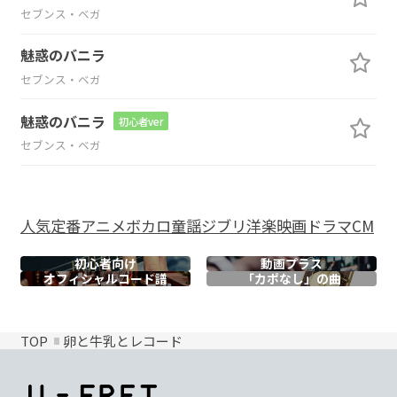
セブンス・ベガ
魅惑のバニラ
セブンス・ベガ
魅惑のバニラ
初心者ver
セブンス・ベガ
人気
定番
アニメ
ボカロ
童謡
ジブリ
洋楽
映画
ドラマ
CM
初心者向け
動画プラス
オフィシャル
コード譜
「カポなし」の曲
TOP
卵と牛乳とレコード