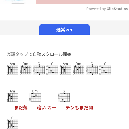
Powered by 
GliaStudios
Mute
通常ver
楽譜タップで自動スクロール開始
Am
Dm
G
C
Am
Dm
G
C
Am
Dm
G
ま
だ
薄
暗
い
カ
ー
テ
ン
も
ま
だ
開
C