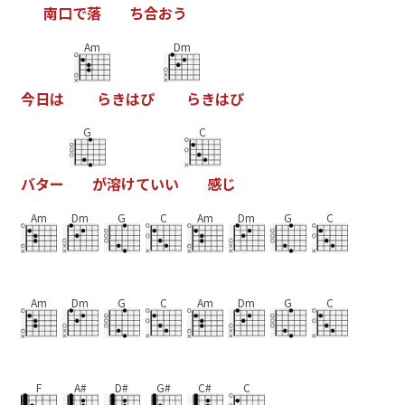
南
口
で
落
ち
合
お
う
Am
Dm
今
日
は
ら
き
は
ぴ
ら
き
は
ぴ
G
C
バ
タ
ー
が
溶
け
て
い
い
感
じ
Am
Dm
G
C
Am
Dm
G
C
Am
Dm
G
C
Am
Dm
G
C
F
A#
D#
G#
C#
C