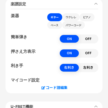
楽譜設定
楽器
ギター
ウクレレ
ピアノ
ベース
パワーコード
簡単弾き
ON
OFF
押さえ方表示
ON
OFF
利き手
右利き
左利き
マイコード設定
コード譜編集
U-FRET機能