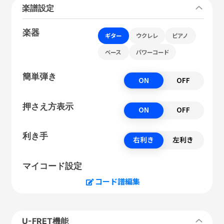
楽譜設定
楽器
ギター
ウクレレ
ピアノ
ベース
パワーコード
簡単弾き
ON
OFF
押さえ方表示
ON
OFF
利き手
右利き
左利き
マイコード設定
コード譜編集
U-FRET機能