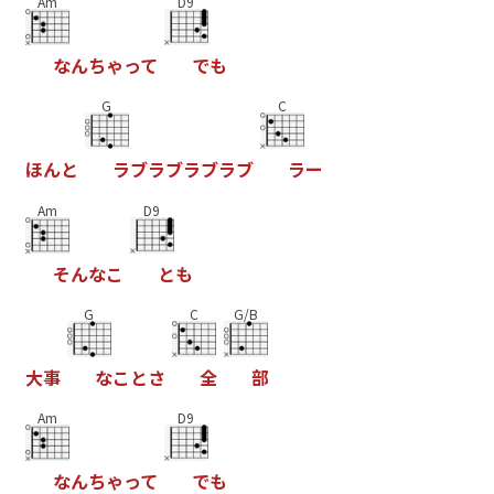
Am
D9
な
ん
ち
ゃ
っ
て
で
も
G
C
ほ
ん
と
ラ
ブ
ラ
ブ
ラ
ブ
ラ
ブ
ラ
ー
Am
D9
そ
ん
な
こ
と
も
G
C
G/B
大
事
な
こ
と
さ
全
部
Am
D9
な
ん
ち
ゃ
っ
て
で
も