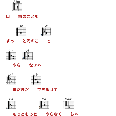
A#m
目
前
の
こ
と
も
Fm
G#
ず
っ
と
先
の
こ
と
G♭
C#
や
ら
な
き
ゃ
C#/F
G♭
ま
だ
ま
だ
で
き
る
は
ず
G#
C#
G#/C
も
っ
と
も
っ
と
や
ら
な
く
ち
ゃ