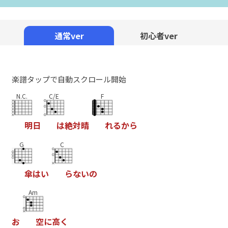
通常ver
初心者ver
楽譜タップで自動スクロール開始
N.C.
C/E
F
明
日
は
絶
対
晴
れ
る
か
ら
G
C
傘
は
い
ら
な
い
の
Am
お
空
に
高
く