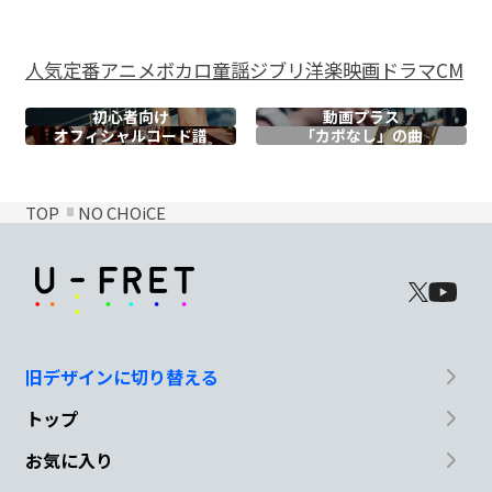
人気
定番
アニメ
ボカロ
童謡
ジブリ
洋楽
映画
ドラマ
CM
初心者向け
動画プラス
オフィシャル
コード譜
「カポなし」の曲
TOP
NO CHOiCE
旧デザインに切り替える
トップ
お気に入り