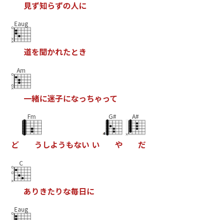
見
ず
知
ら
ず
の
人
に
Eaug
道
を
聞
か
れ
た
と
き
Am
一
緒
に
迷
子
に
な
っ
ち
ゃ
っ
て
Fm
G#
A#
ど
う
し
よ
う
も
な
い
い
や
だ
C
あ
り
き
た
り
な
毎
日
に
Eaug