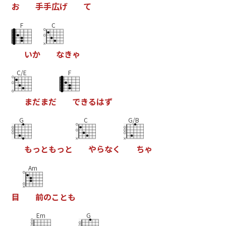
お
手
手
広
げ
て
F
C
い
か
な
き
ゃ
C/E
F
ま
だ
ま
だ
で
き
る
は
ず
G
C
G/B
も
っ
と
も
っ
と
や
ら
な
く
ち
ゃ
Am
目
前
の
こ
と
も
Em
G