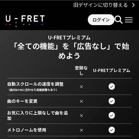
旧デザインに切り替える
ログイン
U-FRETプレミアム
「全ての機能」を
「広告なし」で始
めよう
登録な
U-FRETプレミアム
し
自動スクロールの速度を調整
×
（曲のBPMに合わせた自動調整もあり）
曲のキーを変更
×
お気に入りに上限なしで曲を追
×
加
メトロノームを使用
×