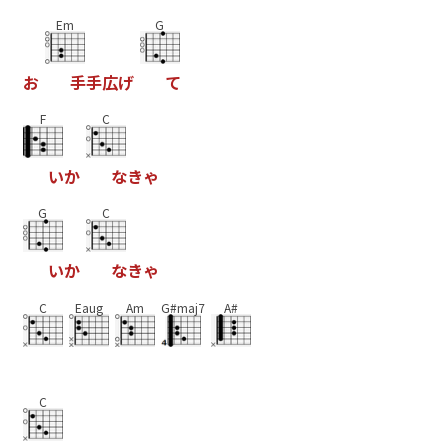
Em
G
お
手
手
広
げ
て
F
C
い
か
な
き
ゃ
G
C
い
か
な
き
ゃ
C
Eaug
Am
G#maj7
A#
C