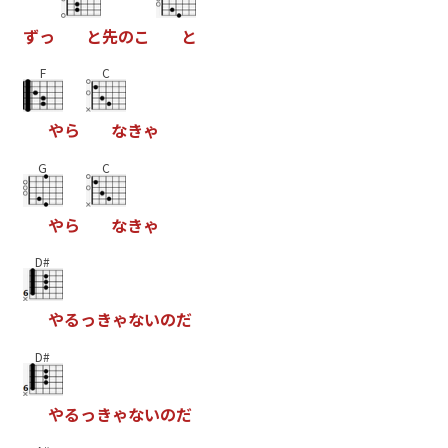
ず
っ
と
先
の
こ
と
F
C
や
ら
な
き
ゃ
G
C
や
ら
な
き
ゃ
D#
や
る
っ
き
ゃ
な
い
の
だ
D#
や
る
っ
き
ゃ
な
い
の
だ