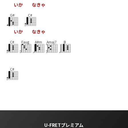
い
か
な
き
ゃ
G#
C#
い
か
な
き
ゃ
C#
Faug
A#m
Amaj7
B
C#
U-FRETプレミアム