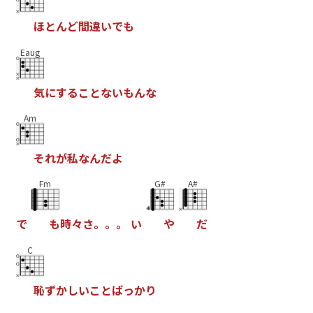
ほ
と
ん
ど
間
違
い
で
も
Eaug
気
に
す
る
こ
と
な
い
も
ん
な
Am
そ
れ
が
私
な
ん
だ
よ
Fm
G#
A#
で
も
時
々
さ
。
。
。
い
や
だ
C
恥
ず
か
し
い
こ
と
ば
っ
か
り