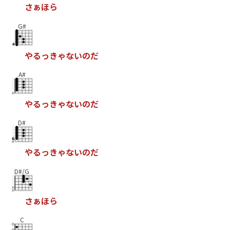
さ
ぁ
ほ
ら
G#
や
る
っ
き
ゃ
な
い
の
だ
A#
や
る
っ
き
ゃ
な
い
の
だ
D#
や
る
っ
き
ゃ
な
い
の
だ
D#/G
さ
ぁ
ほ
ら
C