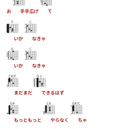
お
手
手
広
げ
て
F
C
い
か
な
き
ゃ
G
C
い
か
な
き
ゃ
C#/F
G♭
ま
だ
ま
だ
で
き
る
は
ず
G#
C#
G#/C
も
っ
と
も
っ
と
や
ら
な
く
ち
ゃ