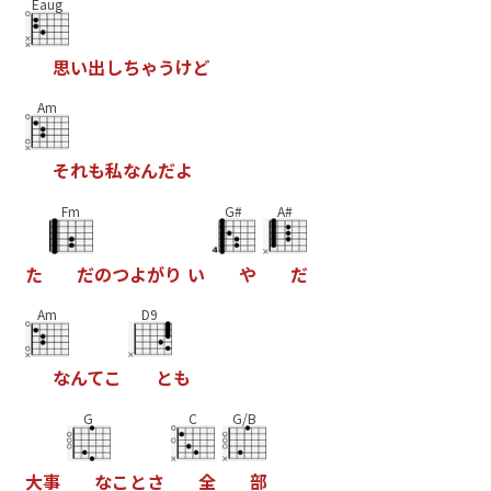
Eaug
思
い
出
し
ち
ゃ
う
け
ど
Am
そ
れ
も
私
な
ん
だ
よ
Fm
G#
A#
た
だ
の
つ
よ
が
り
い
や
だ
Am
D9
な
ん
て
こ
と
も
G
C
G/B
大
事
な
こ
と
さ
全
部