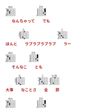
Am
D9
な
ん
ち
ゃ
っ
て
で
も
G
C
ほ
ん
と
ラ
ブ
ラ
ブ
ラ
ブ
ラ
ブ
ラ
ー
Am
D9
そ
ん
な
こ
と
も
G
C
G/B
大
事
な
こ
と
さ
全
部
Am
D9