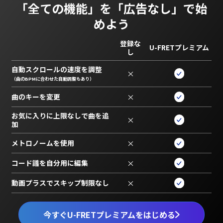
「全ての機能」を
「広告なし」で始
めよう
登録な
U-FRETプレミアム
し
自動スクロールの速度を調整
×
（曲のBPMに合わせた自動調整もあり）
曲のキーを変更
×
お気に入りに上限なしで曲を追
×
加
メトロノームを使用
×
コード譜を自分用に編集
×
動画プラスでスキップ制限なし
×
今すぐU-FRETプレミアムをはじめる