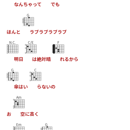
な
ん
ち
ゃ
っ
て
で
も
G
ほ
ん
と
ラ
ブ
ラ
ブ
ラ
ブ
ラ
ブ
N.C.
C/E
F
明
日
は
絶
対
晴
れ
る
か
ら
G
C
傘
は
い
ら
な
い
の
Am
お
空
に
高
く
Em
G