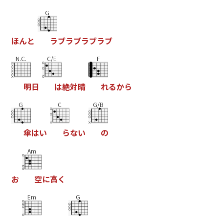
G
ほ
ん
と
ラ
ブ
ラ
ブ
ラ
ブ
ラ
ブ
N.C.
C/E
F
明
日
は
絶
対
晴
れ
る
か
ら
G
C
G/B
傘
は
い
ら
な
い
の
Am
お
空
に
高
く
Em
G