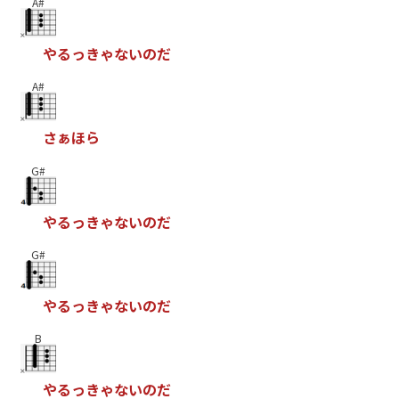
A#
や
る
っ
き
ゃ
な
い
の
だ
A#
さ
ぁ
ほ
ら
G#
や
る
っ
き
ゃ
な
い
の
だ
G#
や
る
っ
き
ゃ
な
い
の
だ
B
や
る
っ
き
ゃ
な
い
の
だ