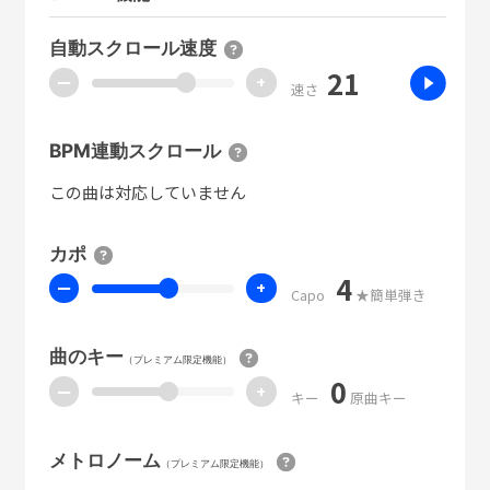
自動スクロール速度
21
ー
+
速さ
BPM連動スクロール
この曲は対応していません
カポ
4
ー
+
Capo
★簡単弾き
曲のキー
（プレミアム限定機能）
0
ー
+
キー
原曲キー
メトロノーム
（プレミアム限定機能）