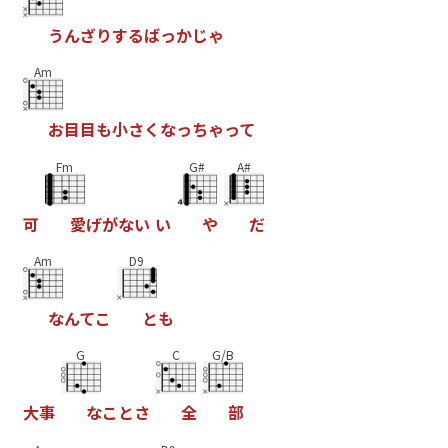
う
ん
ざ
り
す
る
ば
っ
か
じ
ゃ
Am
お
目
目
も
小
さ
く
な
っ
ち
ゃ
っ
て
Fm
G#
A#
可
愛
げ
が
な
い
い
や
だ
Am
D9
な
ん
て
こ
と
も
G
C
G/B
大
事
な
こ
と
さ
全
部