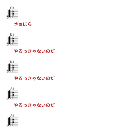
C#
さ
ぁ
ほ
ら
D#
や
る
っ
き
ゃ
な
い
の
だ
D#
や
る
っ
き
ゃ
な
い
の
だ
A#
や
る
っ
き
ゃ
な
い
の
だ
A#