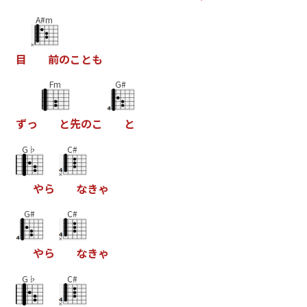
A#m
目
前
の
こ
と
も
Fm
G#
ず
っ
と
先
の
こ
と
G♭
C#
や
ら
な
き
ゃ
G#
C#
や
ら
な
き
ゃ
G♭
C#