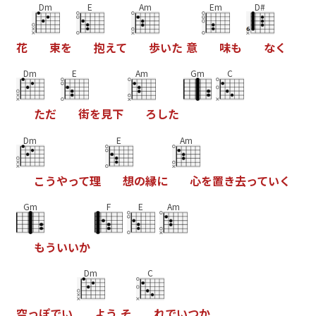
Dm
E
Am
Em
D#
花
束
を
抱
え
て
歩
い
た
意
味
も
な
く
Dm
E
Am
Gm
C
た
だ
街
を
見
下
ろ
し
た
Dm
E
Am
こ
う
や
っ
て
理
想
の
縁
に
心
を
置
き
去
っ
て
い
く
Gm
F
E
Am
も
う
い
い
か
Dm
C
空
っ
ぽ
で
い
よ
う
そ
れ
で
い
つ
か