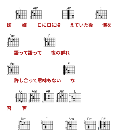
E
Am
Gm
C
嫌
嫌
日
に
日
に
増
え
て
い
た
後
悔
を
Dm
E
語
っ
て
語
っ
て
夜
の
群
れ
Am
F
許
し
合
っ
て
意
味
も
な
い
な
G
Am
A#
Dm
E
否
否
Dm
E
Am
Em
D#