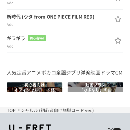
Ado
新時代 (ウタ from ONE PIECE FILM RED)
Ado
ギラギラ
初心者ver
Ado
人気
定番
アニメ
ボカロ
童謡
ジブリ
洋楽
映画
ドラマ
CM
初心者向け
動画プラス
オフィシャル
コード譜
「カポなし」の曲
TOP
シャルル (初心者向け簡単コード ver.)