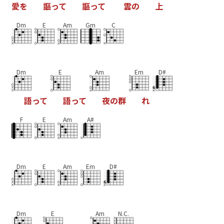
愛
を
謳
っ
て
謳
っ
て
雲
の
上
Dm
E
Am
Gm
C
Dm
E
Am
Em
D#
語
っ
て
語
っ
て
夜
の
群
れ
F
E
Am
A#
Dm
E
Am
Em
D#
Dm
E
Am
N.C.