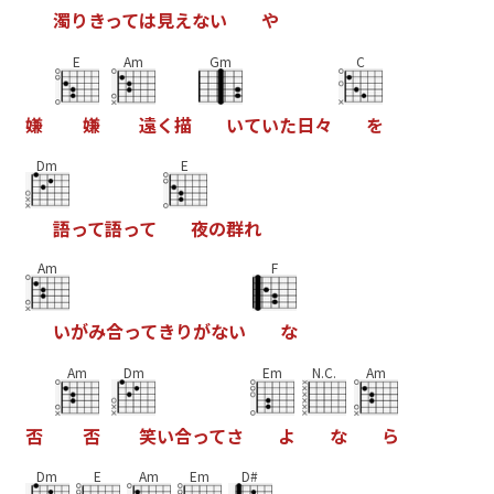
濁
り
き
っ
て
は
見
え
な
い
や
E
Am
Gm
C
嫌
嫌
遠
く
描
い
て
い
た
日
々
を
Dm
E
語
っ
て
語
っ
て
夜
の
群
れ
Am
F
い
が
み
合
っ
て
き
り
が
な
い
な
Am
Dm
Em
N.C.
Am
否
否
笑
い
合
っ
て
さ
よ
な
ら
Dm
E
Am
Em
D#