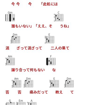
今
今
今
「
此
処
に
は
Gm
C
誰
も
い
な
い
」
「
え
え
、
そ
う
ね
」
Dm
E
混
ざ
っ
て
混
ざ
っ
て
二
人
の
果
て
Am
F
譲
り
合
っ
て
何
も
な
い
な
Am
Dm
E
Dm
否
否
痛
み
だ
っ
て
教
え
て
G
Em
A