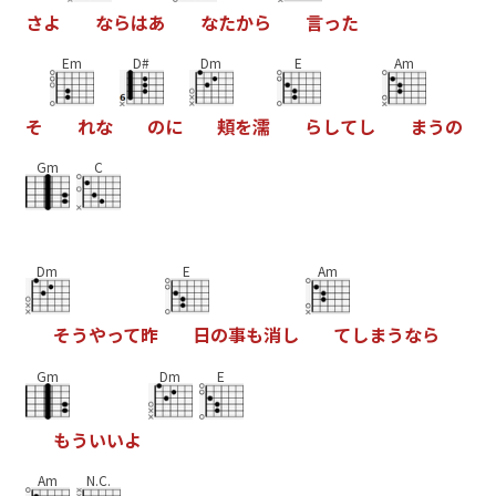
さ
よ
な
ら
は
あ
な
た
か
ら
言
っ
た
Em
D#
Dm
E
Am
そ
れ
な
の
に
頬
を
濡
ら
し
て
し
ま
う
の
Gm
C
Dm
E
Am
そ
う
や
っ
て
昨
日
の
事
も
消
し
て
し
ま
う
な
ら
Gm
Dm
E
も
う
い
い
よ
Am
N.C.