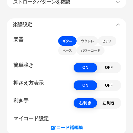
ストロークパターンを確認
楽譜設定
楽器
ギター
ウクレレ
ピアノ
ベース
パワーコード
簡単弾き
ON
OFF
押さえ方表示
ON
OFF
利き手
右利き
左利き
マイコード設定
コード譜編集