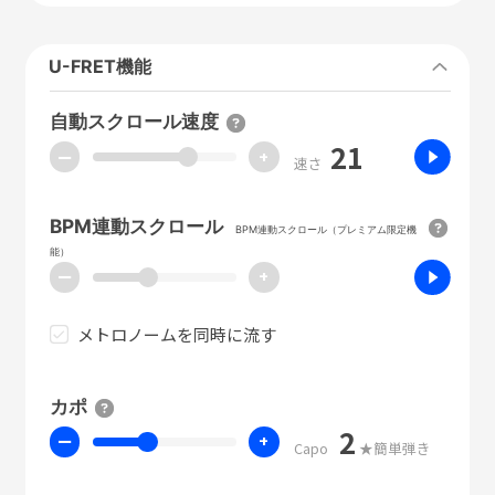
U-FRET機能
自動スクロール速度
21
ー
+
速さ
BPM連動スクロール
BPM連動スクロール（プレミアム限定機
能）
ー
+
メトロノームを同時に流す
カポ
2
ー
+
Capo
★簡単弾き