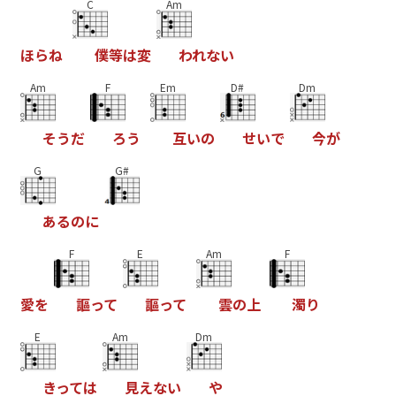
C
Am
ほ
ら
ね
僕
等
は
変
わ
れ
な
い
Am
F
Em
D#
Dm
そ
う
だ
ろ
う
互
い
の
せ
い
で
今
が
G
G#
あ
る
の
に
F
E
Am
F
愛
を
謳
っ
て
謳
っ
て
雲
の
上
濁
り
E
Am
Dm
き
っ
て
は
見
え
な
い
や