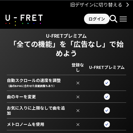
旧デザインに切り替える
ログイン
U-FRETプレミアム
「全ての機能」を
「広告なし」で始
めよう
登録な
U-FRETプレミアム
し
自動スクロールの速度を調整
×
（曲のBPMに合わせた自動調整もあり）
曲のキーを変更
×
お気に入りに上限なしで曲を追
×
加
メトロノームを使用
×