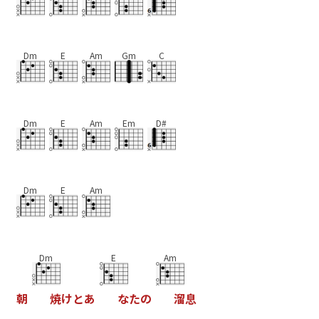
Dm
E
Am
Gm
C
Dm
E
Am
Em
D#
Dm
E
Am
Dm
E
Am
朝
焼
け
と
あ
な
た
の
溜
息