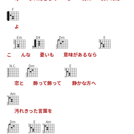
F
よ
Em
D#
Dm
E
こ
ん
な
憂
い
も
意
味
が
あ
る
な
ら
N.C.
Dm
E
恋
と
飾
っ
て
飾
っ
て
静
か
な
方
へ
Am
汚
れ
き
っ
た
言
葉
を
Dm
E
Am