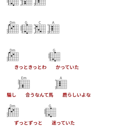
Dm
G
C
A
Dm
G
き
っ
と
き
っ
と
わ
か
っ
て
い
た
Em
A
騙
し
合
う
な
ん
て
馬
鹿
ら
し
い
よ
な
Dm
G
ず
っ
と
ず
っ
と
迷
っ
て
い
た