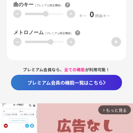
曲のキー
（プレミアム限定機能）
0
ー
+
キー
原曲キー
メトロノーム
（プレミアム限定機能）
ー
+
プレミアム会員なら、
全ての機能
が利用可能！
プレミアム会員の機能一覧はこちら
もっと見る
arrow_forward_ios