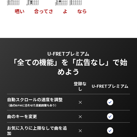
哂
い
合
っ
て
さ
よ
な
ら
U-FRETプレミアム
「全ての機能」を
「広告なし」で始
めよう
登録な
U-FRETプレミアム
し
自動スクロールの速度を調整
×
（曲のBPMに合わせた自動調整もあり）
曲のキーを変更
×
お気に入りに上限なしで曲を追
×
加