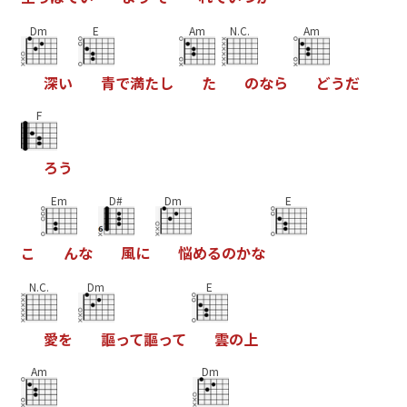
Dm
E
Am
N.C.
Am
深
い
青
で
満
た
し
た
の
な
ら
ど
う
だ
F
ろ
う
Em
D#
Dm
E
こ
ん
な
風
に
悩
め
る
の
か
な
N.C.
Dm
E
愛
を
謳
っ
て
謳
っ
て
雲
の
上
Am
Dm