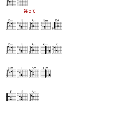
笑
っ
て
Dm
E
Am
Em
D#
Dm
E
Am
Gm
C
Dm
E
Am
Gm
F
E
Am