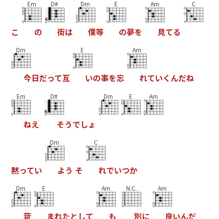
Em
D#
Dm
E
Am
C
こ
の
街
は
僕
等
の
夢
を
見
て
る
Dm
E
Am
今
日
だ
っ
て
互
い
の
事
を
忘
れ
て
い
く
ん
だ
ね
Em
D#
Dm
E
Am
ね
え
そ
う
で
し
ょ
Dm
C
黙
っ
て
い
よ
う
そ
れ
で
い
つ
か
Dm
E
Am
N.C.
Am
苛
ま
れ
た
と
し
て
も
別
に
良
い
ん
だ