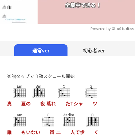
Powered by 
GliaStudios
Mute
通常ver
初心者ver
楽譜タップで自動スクロール開始
Em
Bm
C
G
真
夏
の
夜
蒸
れ
た
T
シ
ャ
ツ
Am
G
A#dim
B
誰
も
い
な
い
街
二
人
で
歩
く