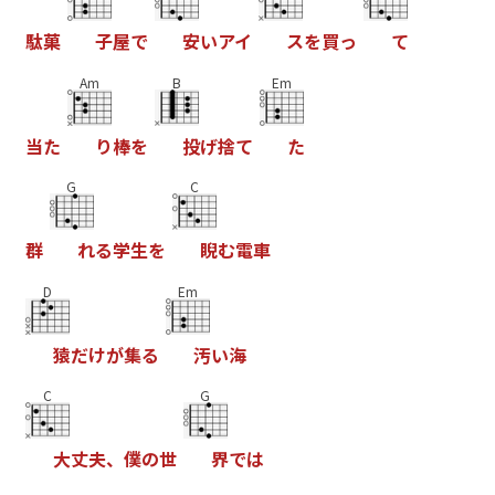
駄
菓
子
屋
で
安
い
ア
イ
ス
を
買
っ
て
Am
B
Em
当
た
り
棒
を
投
げ
捨
て
た
G
C
群
れ
る
学
生
を
睨
む
電
車
D
Em
猿
だ
け
が
集
る
汚
い
海
C
G
大
丈
夫
、
僕
の
世
界
で
は