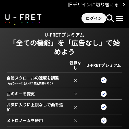
旧デザインに切り替える
ログイン
U-FRETプレミアム
「全ての機能」を
「広告なし」で始
めよう
登録な
U-FRETプレミアム
し
自動スクロールの速度を調整
×
（曲のBPMに合わせた自動調整もあり）
曲のキーを変更
×
お気に入りに上限なしで曲を追
×
加
メトロノームを使用
×