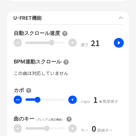
U-FRET機能
自動スクロール速度
21
ー
+
速さ
BPM連動スクロール
この曲は対応していません
カポ
1
ー
+
Capo
★簡単弾き
曲のキー
（プレミアム限定機能）
0
ー
+
キー
原曲キー