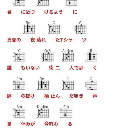
君
に
近
づ
け
る
よ
う
に
Bm
C
G
真
夏
の
夜
蒸
れ
た
T
シ
ャ
ツ
C
G/B
A#dim
B
誰
も
い
な
い
街
二
人
で
歩
く
Em
Bm
C
G
蝉
の
抜
け
柄
止
ん
だ
鳴
き
声
Am
D#dim
Em
夏
休
み
が
今
終
わ
る