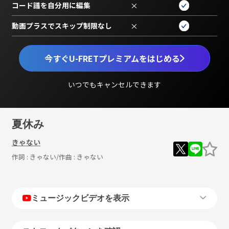
コード譜を自分用に編集
×
動画プラスでスキップ制限なし
×
今すぐU-FRETプレミアムをはじめる
いつでもキャンセルできます
夏休み
きゃない
作詞 :
きゃない
/作曲 :
きゃない
ミュージックビデオを表示