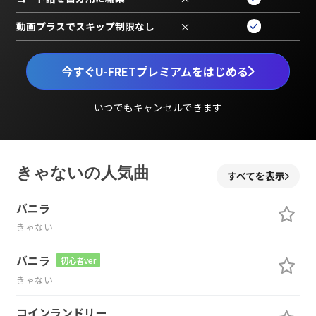
動画プラスでスキップ制限なし
×
今すぐU-FRETプレミアムをはじめる
いつでもキャンセルできます
きゃないの人気曲
すべてを表示
バニラ
きゃない
バニラ
初心者ver
きゃない
コインランドリー