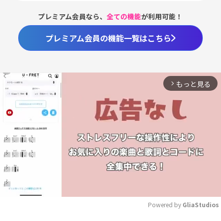
プレミアム会員なら、
全ての機能
が利用可能！
プレミアム会員の機能一覧はこちら
もっと見る
arrow_forward_ios
Powered by 
GliaStudios