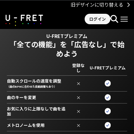
旧デザインに切り替える
ログイン
U-FRETプレミアム
「全ての機能」を
「広告なし」で始
めよう
登録な
U-FRETプレミアム
し
自動スクロールの速度を調整
×
（曲のBPMに合わせた自動調整もあり）
曲のキーを変更
×
お気に入りに上限なしで曲を追
×
加
メトロノームを使用
×