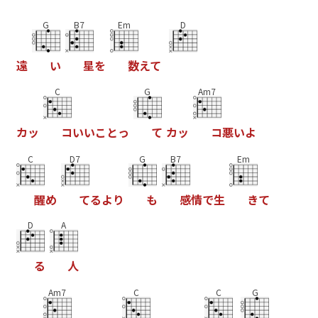
G
B7
Em
D
遠
い
星
を
数
え
て
C
G
Am7
カ
ッ
コ
い
い
こ
と
っ
て
カ
ッ
コ
悪
い
よ
C
D7
G
B7
Em
醒
め
て
る
よ
り
も
感
情
で
生
き
て
D
A
る
人
Am7
C
C
G