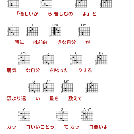
「
優
し
い
か
ら
苦
し
む
の
よ
」
と
C
D
Bm
Em
時
に
は
前
向
き
な
自
分
が
Am7
G
C
D7
弱
気
な
自
分
を
叱
っ
た
り
す
る
G
B7
Em
D
涙
よ
り
遠
い
星
を
数
え
て
C
G
Am7
カ
ッ
コ
い
い
こ
と
っ
て
カ
ッ
コ
悪
い
よ