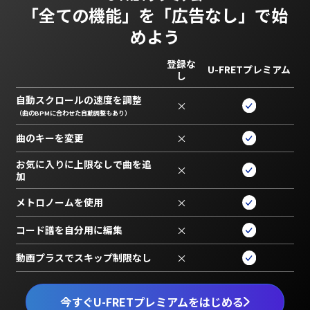
「全ての機能」を
「広告なし」で始
めよう
登録な
U-FRETプレミアム
し
自動スクロールの速度を調整
×
（曲のBPMに合わせた自動調整もあり）
曲のキーを変更
×
お気に入りに上限なしで曲を追
×
加
メトロノームを使用
×
コード譜を自分用に編集
×
動画プラスでスキップ制限なし
×
今すぐU-FRETプレミアムをはじめる