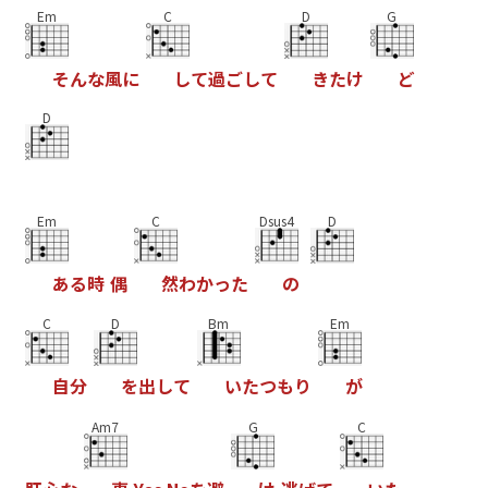
Em
C
D
G
そ
ん
な
風
に
し
て
過
ご
し
て
き
た
け
ど
D
Em
C
Dsus4
D
あ
る
時
偶
然
わ
か
っ
た
の
C
D
Bm
Em
自
分
を
出
し
て
い
た
つ
も
り
が
Am7
G
C