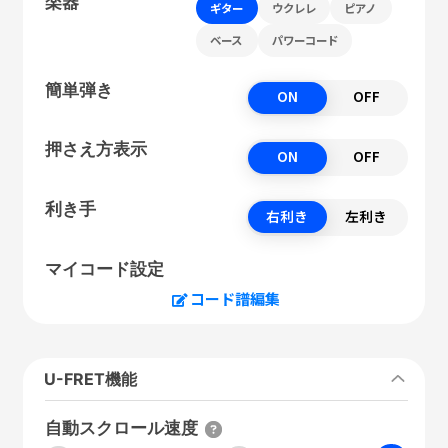
楽器
ギター
ウクレレ
ピアノ
ベース
パワーコード
簡単弾き
ON
OFF
押さえ方表示
ON
OFF
利き手
右利き
左利き
マイコード設定
コード譜編集
U-FRET機能
自動スクロール速度