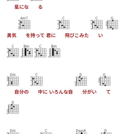
星
に
な
る
Am7
C
C
G
勇
気
を
持
っ
て
君
に
飛
び
こ
み
た
い
C
Bm
C
Bm
Em
C
D
G
自
分
の
中
に
い
ろ
ん
な
自
分
が
い
て
D
Em
C
Dsus4
D