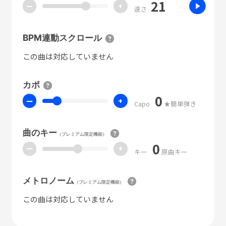
21
ー
+
速さ
BPM連動スクロール
この曲は対応していません
カポ
0
ー
+
Capo
★簡単弾き
曲のキー
（プレミアム限定機能）
0
ー
+
キー
原曲キー
メトロノーム
（プレミアム限定機能）
この曲は対応していません