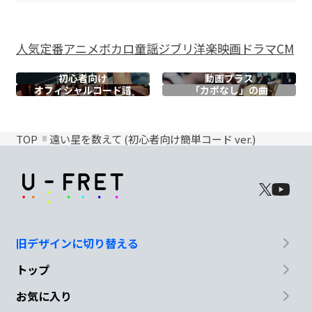
人気
定番
アニメ
ボカロ
童謡
ジブリ
洋楽
映画
ドラマ
CM
初心者向け
動画プラス
オフィシャル
コード譜
「カポなし」の曲
TOP
遠い星を数えて (初心者向け簡単コード ver.)
旧デザインに切り替える
トップ
お気に入り