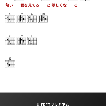
熱
い
君
を
見
て
る
と
嬉
し
く
な
る
C
Bm
C
Bm
C
Bm
E
E
U-FRETプレミアム