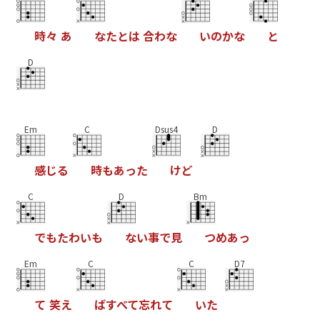
時
々
あ
な
た
と
は
合
わ
な
い
の
か
な
と
D
Em
C
Dsus4
D
感
じ
る
時
も
あ
っ
た
け
ど
C
D
Bm
で
も
た
わ
い
も
な
い
事
で
見
つ
め
あ
っ
Em
C
C
D7
て
笑
え
ば
す
べ
て
忘
れ
て
い
た