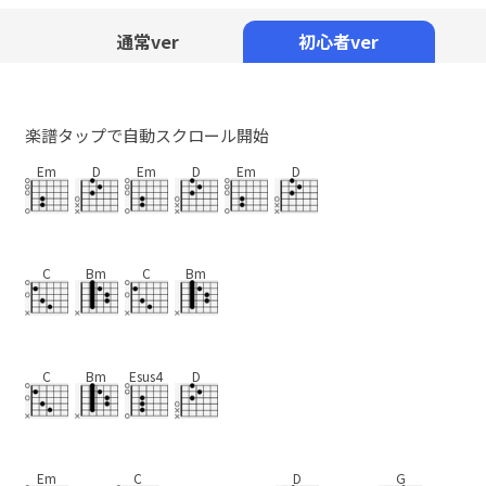
Mute
通常ver
初心者ver
楽譜タップで自動スクロール開始
Em
D
Em
D
Em
D
C
Bm
C
Bm
C
Bm
Esus4
D
Em
C
D
G