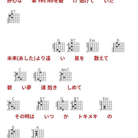
肝
心
な
事
Y
e
s
N
o
を
避
け
逃
げ
て
い
た
D7
G
B7
Em
D
未
来
(
あ
し
た
)
よ
り
遠
い
星
を
数
え
て
C
G
Am7
碧
い
夢
達
抱
き
し
め
て
C
D7
G
B7
Em
そ
の
時
は
い
つ
か
ト
キ
メ
キ
の
D
A