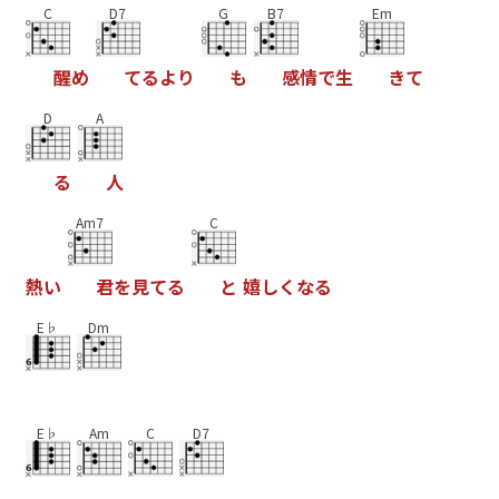
C
D7
G
B7
Em
醒
め
て
る
よ
り
も
感
情
で
生
き
て
D
A
る
人
Am7
C
熱
い
君
を
見
て
る
と
嬉
し
く
な
る
E♭
Dm
E♭
Am
C
D7