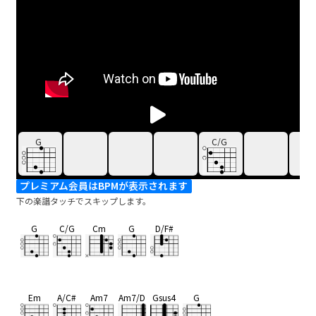
G
C/G
プレミアム会員はBPMが表示されます
下の楽譜タッチでスキップします。
G
C/G
Cm
G
D/F#
Em
A/C#
Am7
Am7/D
Gsus4
G