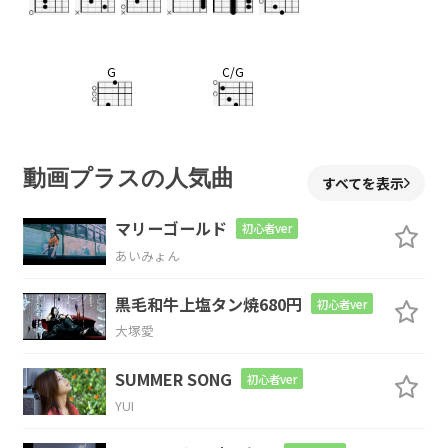
G
C/G
“推し”は
癒し 飽きず
尊い
Cm
G
動画プラスの人気曲
すべてを表示
遠い
存在 見てるだけ
でいい
マリーゴールド
初心者ver
あいみょん
D/F#
Em
黒毛和牛上塩タン焼680円
初心者ver
なのにど
うして？
大塚愛
A/C#
SUMMER SONG
初心者ver
YUI
目と目が合
ってる