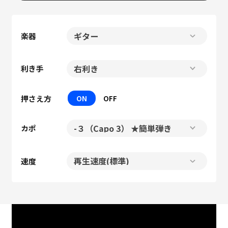
楽器
利き手
押さえ方
ON
OFF
カポ
速度