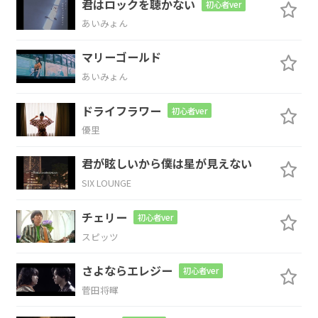
君はロックを聴かない
初心者ver
Am7
Am7/D
G
D/F#
あいみょん
触れ
る距離に
君がいる
マリーゴールド
あいみょん
Em
Bm7
ドライフラワー
初心者ver
ねぇ
神様 キャパ超えだ
よ
優里
Cmaj7
B
Em
君が眩しいから僕は星が見えない
SIX LOUNGE
知るほど
に 知り
たくなる
チェリー
初心者ver
Cmaj7
スピッツ
一口
かじれば
さよならエレジー
初心者ver
菅田将暉
C#m7-5
D7