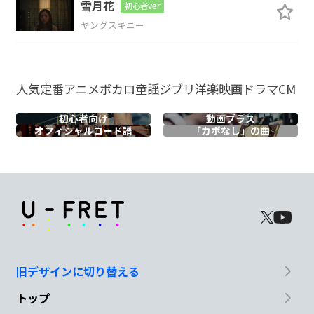
雪月花
初心者ver
そう意外な
味に ハマって
いくの
ヤングスキニー
N.C.
G
C/G
君はまるで
almond chocolate
人気
定番
アニメ
ボカロ
童謡
ジブリ
洋楽
映画
ドラマ
CM
Cm
G
初心者向け
動画プラス
オフィシャル
コード譜
「カポなし」の曲
甘い外側
苦い内側
D/F#
Em
Bm7
過剰な摂
取で
すでに中毒
Cmaj7
D7
旧デザインに切り替える
溢れだ
す この気持ち
トップ