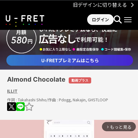
旧デザインに切り替える
ログイン
Almond Chocolate
動画プラス
ILLIT
作詞 :
Takahashi Shiho
/作曲 :
Pdogg, Nakajin, GHSTLOOP
もっと見る
arrow_forward_ios