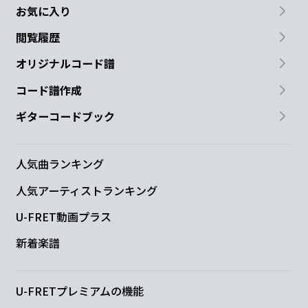
G
C/G
お気に入り
閲覧履歴
綺麗な瞳
手の温もり
オリジナルコード譜
Cm
G
コード譜作成
ずるいセリフに
気まぐれなsmile
ギターコードブック
D/F#
Em
Bm7
人気曲ランキング
ひとつひ
とつ
胸のフォルダに
人気アーティストランキング
Cmaj7
D7
U-FRET動画プラス
君を追
加していくたび
新着楽譜
N.C.
U-FRETプレミアムの機能
好きになっていく