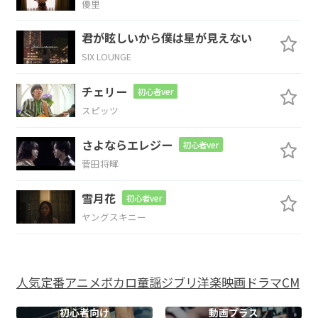
優里
いいよ
君が眩しいから僕は星が見えない
C
Bm7-5
E
SIX LOUNGE
チェリー
初心者ver
スピッツ
C
N.C.
C#dim
N.C.
さよならエレジー
初心者ver
ああ
もう
菅田将暉
Dm
F
E
Am
Dm
雪月花
初心者ver
ヤングスキニー
ぼくらの
土
地
は いつ
だって
G
C
G/B
人気
定番
アニメ
ボカロ
童謡
ジブリ
洋楽
映画
ドラマ
CM
揺れてる
初心者向け
動画プラス