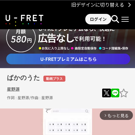
旧デザインに切り替える
ログイン
ばかのうた
動画プラス
星野源
作詞 :
星野源
/作曲 :
星野源
もっと見る
arrow_forward_ios