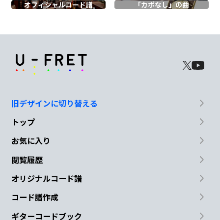
Fmaj7
Em
Am
Gm
C
Fmaj7
オフィシャル
コード譜
「カポなし」の曲
ぐら
ぐら
の
心
の
上
Dm
G
C
家を
建てよ
う
Cmaj7
F
Em7
Am
旧デザインに切り替える
なんで
も い
つかは飽
きて
トップ
Dm
G
お気に入り
さよ
うなら
閲覧履歴
オリジナルコード譜
C
F
コード譜作成
ギターコードブック