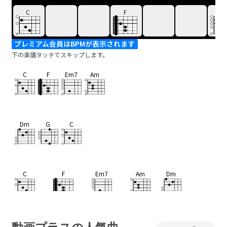
C
F
Em
プレミアム会員はBPMが表示されます
下の楽譜タッチでスキップします。
C
F
Em7
Am
Dm
G
C
C
F
Em7
Am
Dm
ぐらぐ
ら 揺
れる地
面の
上
G