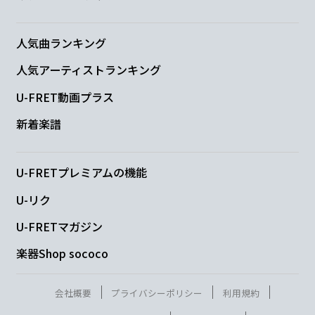
Cmaj7
F
Em7
Am
Dm
人気曲ランキング
笑っ
て 生
まれ変わ
った
ふ
G
C
人気アーティストランキング
U-FRET動画プラス
り
をする
新着楽譜
C
Dm
Em7
Am
Dm
これから
の
色々
は
ばかで
U-FRETプレミアムの機能
G
U-リク
U-FRETマガジン
染めよう
楽器Shop sococo
C
Bm7-5
E
会社概要
プライバシーポリシー
利用規約