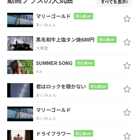
動画プラスの人気曲
すべてを表示
の家
マリーゴールド
初心者ver
C
F
あいみょん
黒毛和牛上塩タン焼680円
初心者ver
大塚愛
Cmaj7
F
Em7
Am
Dm
SUMMER SONG
初心者ver
いつか
は
崩れ落ち
て
さあ
YUI
G
C
君はロックを聴かない
初心者ver
あいみょん
や
り直し
マリーゴールド
C
Dm
Em7
Am
Dm
G
あいみょん
今まで
の
色々
は
忘れ
て
ドライフラワー
初心者ver