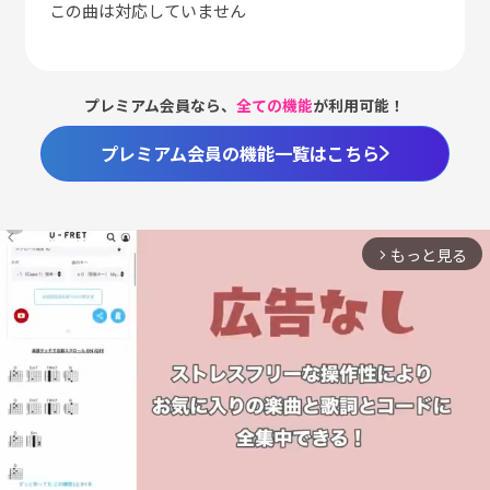
この曲は対応していません
プレミアム会員なら、
全ての機能
が利用可能！
プレミアム会員の機能一覧はこちら
もっと見る
arrow_forward_ios