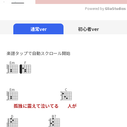
Powered by 
GliaStudios
Mute
通常ver
初心者ver
楽譜タップで自動スクロール開始
Em
F
Em
C
孤
独
に
震
え
て
泣
い
て
る
人
が
D
B7