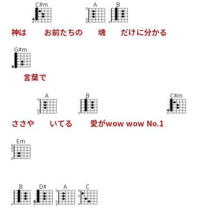
C#m
A
B
神
は
お
前
た
ち
の
魂
だ
け
に
分
か
る
G#m
言
葉
で
A
B
C#m
さ
さ
や
い
て
る
愛
が
w
o
w
w
o
w
N
o
.
1
Em
B
D#
A
C