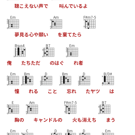
聴
こ
え
な
い
声
で
叫
ん
で
い
る
よ
Em
Am
F#m7-5
夢
見
る
心
や
願
い
を
棄
て
た
ら
Bsus4
B7
Em
俺
た
ち
た
だ
の
は
ぐ
れ
者
Em
Bm
D
Bm
D
B/D#
憧
れ
る
こ
と
忘
れ
た
ヤ
ツ
は
E
Am
F#m7-5
B7
胸
の
キ
ャ
ン
ド
ル
の
火
も
消
え
ち
ま
う
Em
C
D
Bm
D
Em