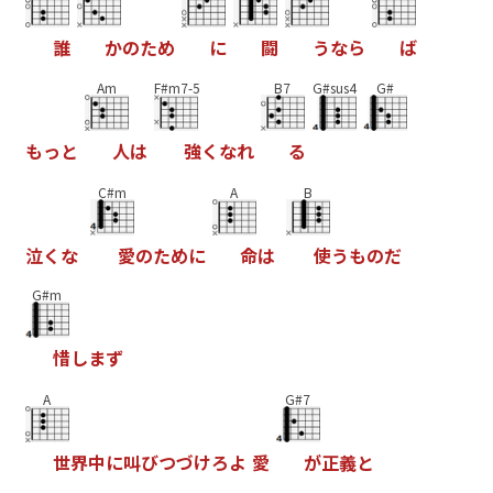
誰
か
の
た
め
に
闘
う
な
ら
ば
Am
F#m7-5
B7
G#sus4
G#
も
っ
と
人
は
強
く
な
れ
る
C#m
A
B
泣
く
な
愛
の
た
め
に
命
は
使
う
も
の
だ
G#m
惜
し
ま
ず
A
G#7
世
界
中
に
叫
び
つ
づ
け
ろ
よ
愛
が
正
義
と