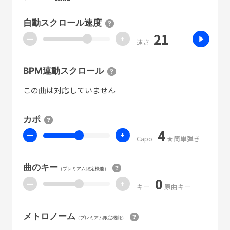
自動スクロール速度
21
ー
+
速さ
BPM連動スクロール
この曲は対応していません
カポ
4
ー
+
Capo
★簡単弾き
曲のキー
（プレミアム限定機能）
0
ー
+
キー
原曲キー
メトロノーム
（プレミアム限定機能）