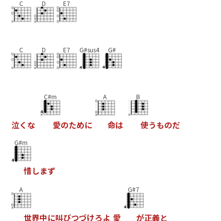
C
D
E7
C
D
E7
G#sus4
G#
C#m
A
B
泣
く
な
愛
の
た
め
に
命
は
使
う
も
の
だ
G#m
惜
し
ま
ず
A
G#7
世
界
中
に
叫
び
つ
づ
け
ろ
よ
愛
が
正
義
と