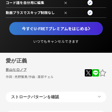
コード譜を自分用に編集
×
動画プラスでスキップ制限なし
×
今すぐU-FRETプレミアムをはじめる
いつでもキャンセルできます
愛が正義
影山ヒロノブ
作詞 :
売野雅勇
/作曲 :
渡部チェル
ストロークパターンを確認