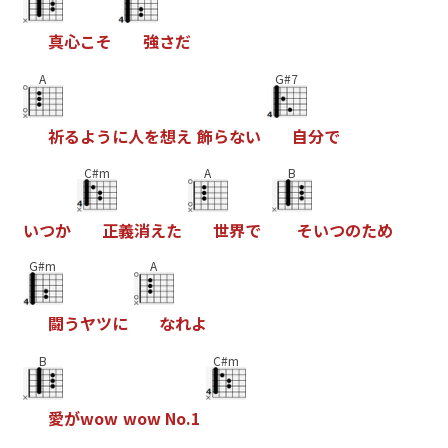
真
心
こ
そ
強
さ
だ
A
G#7
祈
る
よ
う
に
人
を
想
え
飾
ら
な
い
自
分
で
C#m
A
B
い
つ
か
正
義
消
え
た
世
界
で
そ
い
つ
の
た
め
G#m
A
闘
う
ヤ
ツ
に
な
れ
よ
B
C#m
愛
が
w
o
w
w
o
w
N
o
.
1