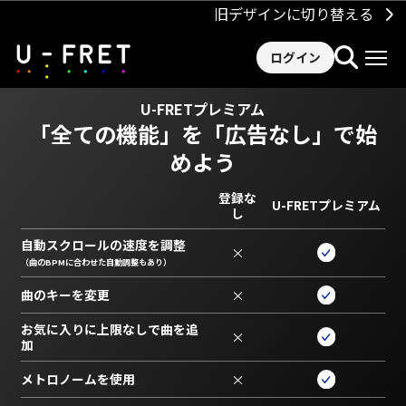
旧デザインに切り替える
ログイン
U-FRETプレミアム
「全ての機能」を
「広告なし」で始
めよう
登録な
U-FRETプレミアム
し
自動スクロールの速度を調整
×
（曲のBPMに合わせた自動調整もあり）
曲のキーを変更
×
お気に入りに上限なしで曲を追
×
加
メトロノームを使用
×