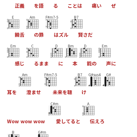
正
義
を
語
る
こ
と
は
痛
い
ぜ
E
Am
F#m7-5
B7
饒
舌
の
罪
は
ズ
ル
賢
さ
だ
Em
C
D
Bm
D
Em
感
じ
る
ま
ま
に
本
能
の
声
に
Am
F#m7-5
B7
G#sus4
G#
耳
を
澄
ま
せ
未
来
を
聴
け
C#m
A
W
o
w
w
o
w
w
o
w
愛
し
て
る
と
伝
え
ろ
B
G#m