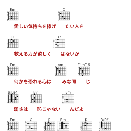
Em
C
愛
し
い
気
持
ち
を
捧
げ
た
い
人
を
D
B7
救
え
る
力
が
欲
し
く
は
な
い
か
Em
Am
F#m7-5
何
か
を
恐
れ
る
心
は
み
な
同
じ
Bsus4
B7
Em
弱
さ
は
恥
じ
ゃ
な
い
ん
だ
よ
Em
C
D
Bm
D
B/D#