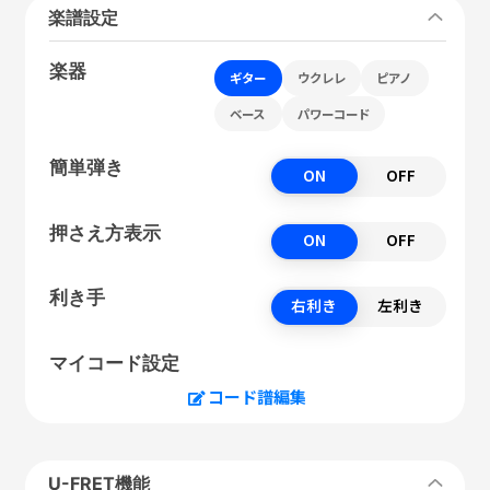
楽譜設定
楽器
ギター
ウクレレ
ピアノ
ベース
パワーコード
簡単弾き
ON
OFF
押さえ方表示
ON
OFF
利き手
右利き
左利き
マイコード設定
コード譜編集
U-FRET機能