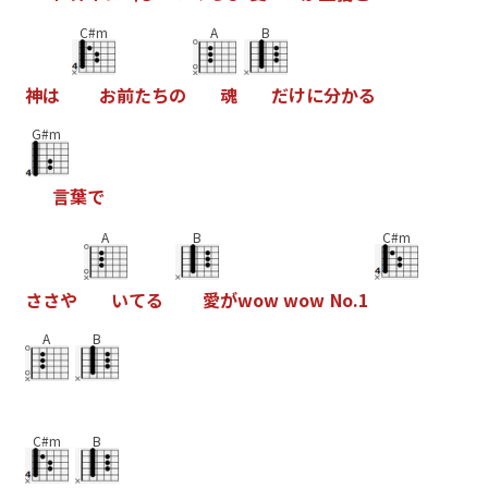
C#m
A
B
神
は
お
前
た
ち
の
魂
だ
け
に
分
か
る
G#m
言
葉
で
A
B
C#m
さ
さ
や
い
て
る
愛
が
w
o
w
w
o
w
N
o
.
1
A
B
C#m
B