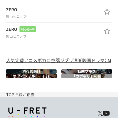
ZERO
影山ヒロノブ
ZERO
初心者ver
影山ヒロノブ
人気
定番
アニメ
ボカロ
童謡
ジブリ
洋楽
映画
ドラマ
CM
初心者向け
動画プラス
オフィシャル
コード譜
「カポなし」の曲
TOP
愛が正義