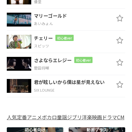
優里
F
マリーゴールド
あいみょん
刻み込んでいく
チェリー
初心者ver
C
F
スピッツ
さよならエレジー
初心者ver
菅田将暉
C
F
君が眩しいから僕は星が見えない
SIX LOUNGE
Dm7
Am7
小さなことでも
悩んでる
人気
定番
アニメ
ボカロ
童謡
ジブリ
洋楽
映画
ドラマ
CM
A#
Gsus4
G
初心者向け
動画プラス