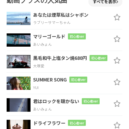
動画プラスの人気曲
すべてを表示
でも不意をつかれた私もほら
あなたは煙草私はシャボン
ラブリーサマーちゃん
C
F
マリーゴールド
初心者ver
好きになって 好きになってる
あいみょん
C
黒毛和牛上塩タン焼680円
初心者ver
大塚愛
からかい上手なのはわかってた
SUMMER SONG
初心者ver
F
YUI
優しさもどんどん溢れ出てきた
君はロックを聴かない
初心者ver
あいみょん
C
ドライフラワー
初心者ver
あなたの全てをわたしの中に