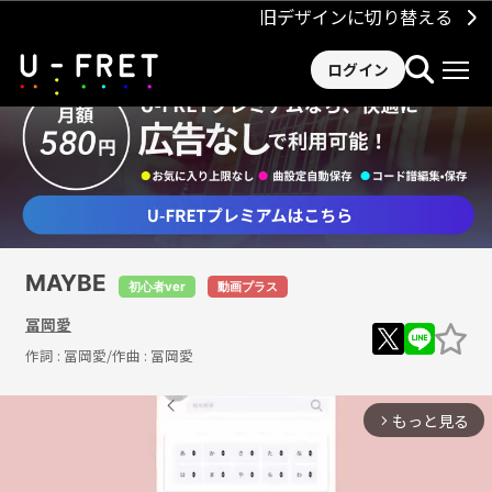
旧デザインに切り替える
ログイン
MAYBE
初心者ver
動画プラス
冨岡愛
作詞 :
冨岡愛
/作曲 :
冨岡愛
もっと見る
arrow_forward_ios