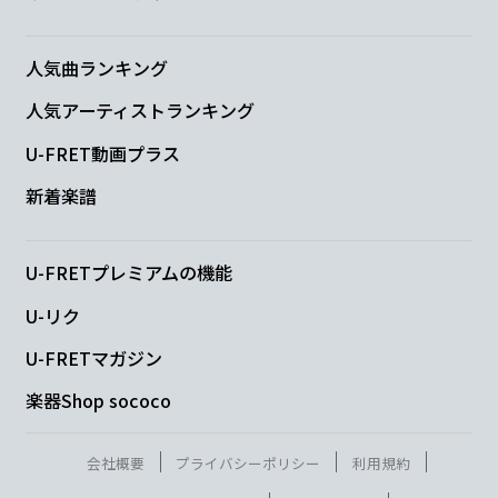
F
人気曲ランキング
MAYBE 一緒に暮らしちゃうかもね
人気アーティストランキング
C
F
U-FRET動画プラス
BABY 思い出をこれからもた
くさん増やし
新着楽譜
ていこう
U-FRETプレミアムの機能
U-リク
C
U-FRETマガジン
Okay？
楽器Shop sococo
F
会社概要
プライバシーポリシー
利用規約