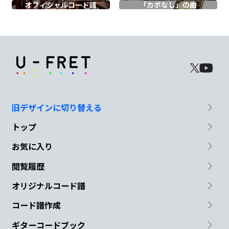
オフィシャル
コード譜
「カポなし」の曲
私が私じゃなくな
る
C
MAYBE 口癖も似てくるかもね
F
旧デザインに切り替える
MAYBE 喧嘩も増えてゆくかもね
トップ
C
F
お気に入り
閲覧履歴
BABY それでも変わらず
そばにいてほしい
オリジナルコード譜
C
コード譜作成
MAYBE お揃いが増えてくかもね
ギターコードブック