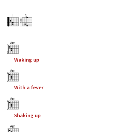
F
G
Am
W
a
k
i
n
g
u
p
Am
W
i
t
h
a
f
e
v
e
r
Am
S
h
a
k
i
n
g
u
p
Am