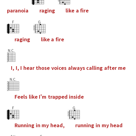
p
a
r
a
n
o
i
a
r
a
g
i
n
g
l
i
k
e
a
f
r
e
F
G
r
a
g
i
n
g
l
i
k
e
a
f
r
e
N.C.
I
,
I
,
I
h
e
a
r
t
h
o
s
e
v
o
i
c
e
s
a
l
w
a
y
s
c
a
l
l
i
n
g
a
f
t
e
r
m
e
N.C.
F
e
e
l
s
l
i
k
e
I
'
m
t
r
a
p
p
e
d
i
n
s
i
d
e
F
G
R
u
n
n
i
n
g
i
n
m
y
h
e
a
d
,
r
u
n
n
i
n
g
i
n
m
y
h
e
a
d