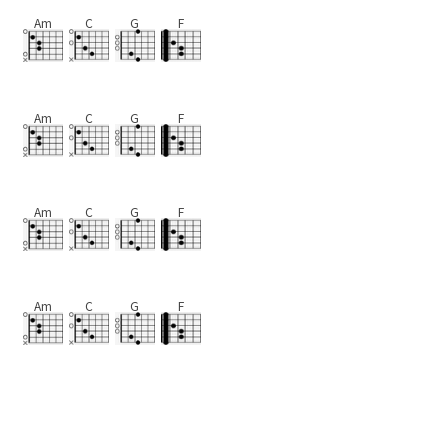
Am
C
G
F
Am
C
G
F
Am
C
G
F
Am
C
G
F