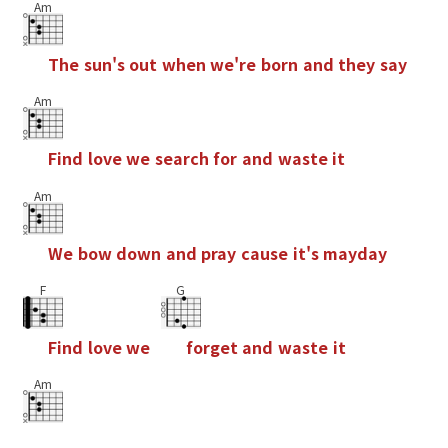
Am
T
h
e
s
u
n
'
s
o
u
t
w
h
e
n
w
e
'
r
e
b
o
r
n
a
n
d
t
h
e
y
s
a
y
Am
F
i
n
d
l
o
v
e
w
e
s
e
a
r
c
h
f
o
r
a
n
d
w
a
s
t
e
i
t
Am
W
e
b
o
w
d
o
w
n
a
n
d
p
r
a
y
c
a
u
s
e
i
t
'
s
m
a
y
d
a
y
F
G
F
i
n
d
l
o
v
e
w
e
f
o
r
g
e
t
a
n
d
w
a
s
t
e
i
t
Am