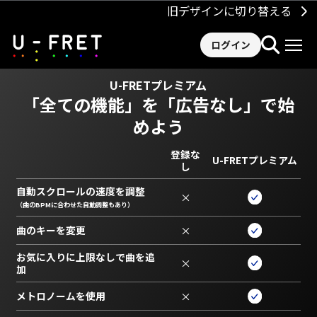
旧デザインに切り替える
ログイン
U-FRETプレミアム
「全ての機能」を
「広告なし」で始
めよう
登録な
U-FRETプレミアム
し
自動スクロールの速度を調整
×
（曲のBPMに合わせた自動調整もあり）
曲のキーを変更
×
お気に入りに上限なしで曲を追
×
加
メトロノームを使用
×