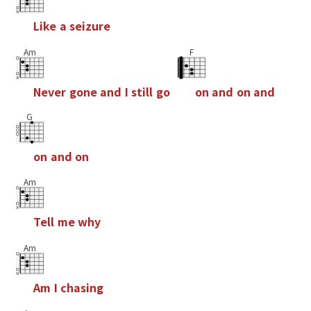
L
i
k
e
a
s
e
i
z
u
r
e
Am
F
N
e
v
e
r
g
o
n
e
a
n
d
I
s
t
i
l
l
g
o
o
n
a
n
d
o
n
a
n
d
G
o
n
a
n
d
o
n
Am
T
e
l
l
m
e
w
h
y
Am
A
m
I
c
h
a
s
i
n
g