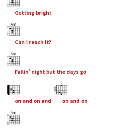
G
e
t
t
i
n
g
b
r
i
g
h
t
Am
C
a
n
I
r
e
a
c
h
i
t
?
Am
F
a
l
l
i
n
'
n
i
g
h
t
b
u
t
t
h
e
d
a
y
s
g
o
F
G
o
n
a
n
d
o
n
a
n
d
o
n
a
n
d
o
n
Am