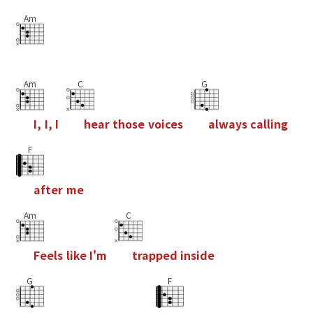
Am
Am
C
G
I
,
I
,
I
h
e
a
r
t
h
o
s
e
v
o
i
c
e
s
a
l
w
a
y
s
c
a
l
l
i
n
g
F
a
f
t
e
r
m
e
Am
C
F
e
e
l
s
l
i
k
e
I
'
m
t
r
a
p
p
e
d
i
n
s
i
d
e
G
F