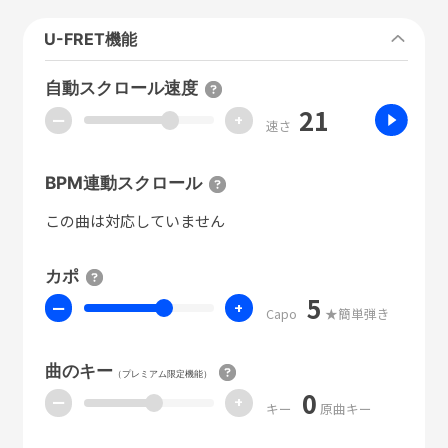
U-FRET機能
自動スクロール速度
21
ー
+
速さ
BPM連動スクロール
この曲は対応していません
カポ
5
ー
+
Capo
★簡単弾き
曲のキー
（プレミアム限定機能）
0
ー
+
キー
原曲キー