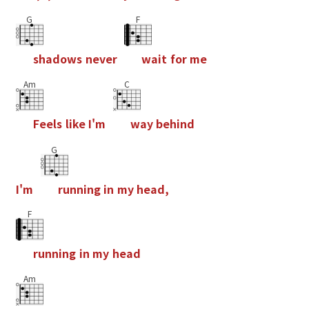
G
F
s
h
a
d
o
w
s
n
e
v
e
r
w
a
i
t
f
o
r
m
e
Am
C
F
e
e
l
s
l
i
k
e
I
'
m
w
a
y
b
e
h
i
n
d
G
I
'
m
r
u
n
n
i
n
g
i
n
m
y
h
e
a
d
,
F
r
u
n
n
i
n
g
i
n
m
y
h
e
a
d
Am