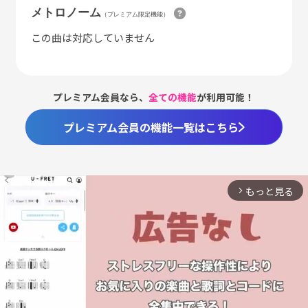
メトロノーム
（プレミアム限定機能）
この曲は対応していません
プレミアム会員なら、
全ての機能
が利用可能！
プレミアム会員の機能一覧はこちら
もっと見る
arrow_forward_ios