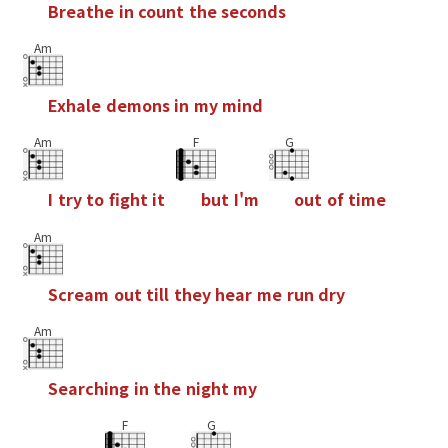
B
r
e
a
t
h
e
i
n
c
o
u
n
t
t
h
e
s
e
c
o
n
d
s
Am
E
x
h
a
l
e
d
e
m
o
n
s
i
n
m
y
m
i
n
d
Am
F
G
I
t
r
y
t
o
f
g
h
t
i
t
b
u
t
I
'
m
o
u
t
o
f
t
i
m
e
Am
S
c
r
e
a
m
o
u
t
t
i
l
l
t
h
e
y
h
e
a
r
m
e
r
u
n
d
r
y
Am
S
e
a
r
c
h
i
n
g
i
n
t
h
e
n
i
g
h
t
m
y
F
G