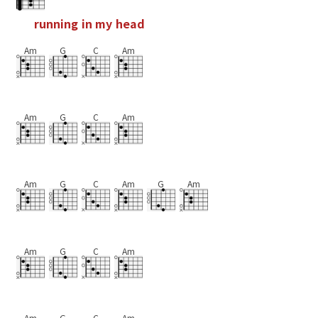
r
u
n
n
i
n
g
i
n
m
y
h
e
a
d
Am
G
C
Am
Am
G
C
Am
Am
G
C
Am
G
Am
Am
G
C
Am
Am
G
C
Am