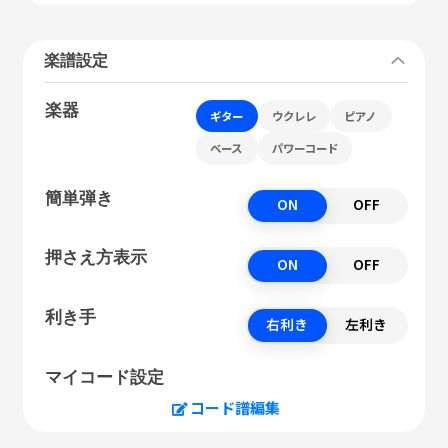
楽譜設定
楽器
ギター
ウクレレ
ピアノ
ベース
パワーコード
簡単弾き
ON
OFF
押さえ方表示
ON
OFF
利き手
右利き
左利き
マイコード設定
コード譜編集