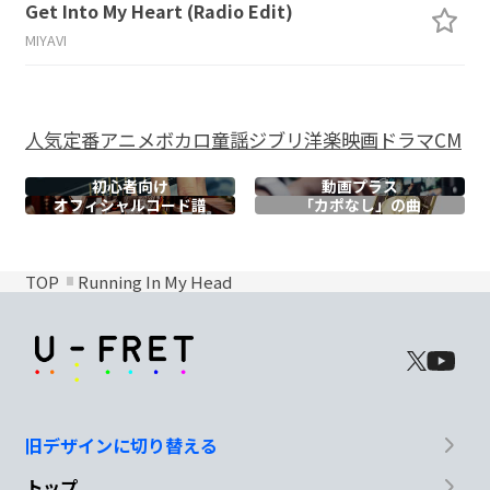
Get Into My Heart (Radio Edit)
MIYAVI
人気
定番
アニメ
ボカロ
童謡
ジブリ
洋楽
映画
ドラマ
CM
初心者向け
動画プラス
オフィシャル
コード譜
「カポなし」の曲
TOP
Running In My Head
旧デザインに切り替える
トップ