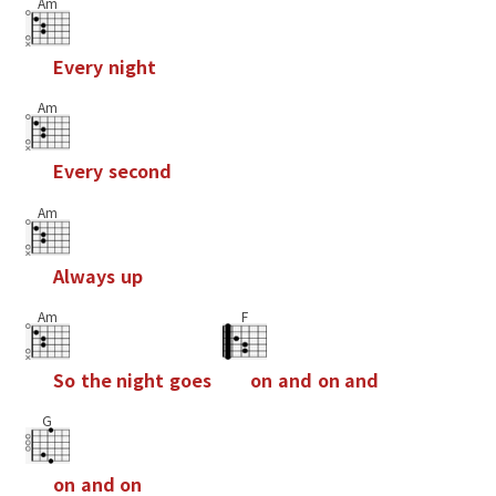
Am
E
v
e
r
y
n
i
g
h
t
Am
E
v
e
r
y
s
e
c
o
n
d
Am
A
l
w
a
y
s
u
p
Am
F
S
o
t
h
e
n
i
g
h
t
g
o
e
s
o
n
a
n
d
o
n
a
n
d
G
o
n
a
n
d
o
n