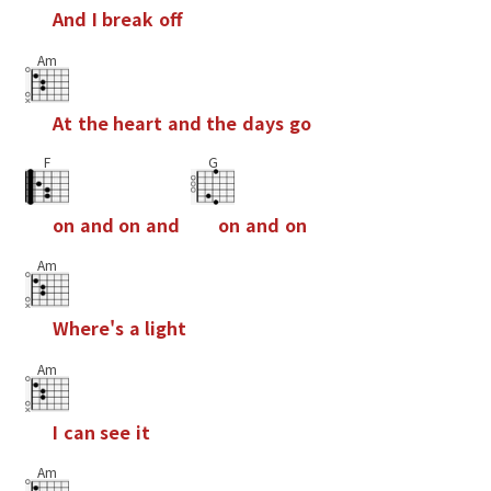
A
n
d
I
b
r
e
a
k
o
f
Am
A
t
t
h
e
h
e
a
r
t
a
n
d
t
h
e
d
a
y
s
g
o
F
G
o
n
a
n
d
o
n
a
n
d
o
n
a
n
d
o
n
Am
W
h
e
r
e
'
s
a
l
i
g
h
t
Am
I
c
a
n
s
e
e
i
t
Am