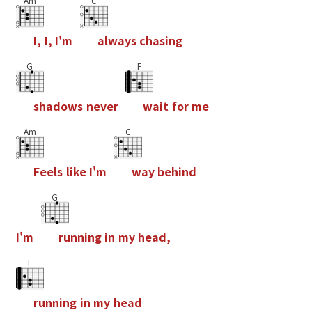
Am
C
I
,
I
,
I
'
m
a
l
w
a
y
s
c
h
a
s
i
n
g
G
F
s
h
a
d
o
w
s
n
e
v
e
r
w
a
i
t
f
o
r
m
e
Am
C
F
e
e
l
s
l
i
k
e
I
'
m
w
a
y
b
e
h
i
n
d
G
I
'
m
r
u
n
n
i
n
g
i
n
m
y
h
e
a
d
,
F
r
u
n
n
i
n
g
i
n
m
y
h
e
a
d