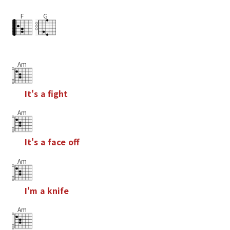
F
G
Am
I
t
'
s
a
f
g
h
t
Am
I
t
'
s
a
f
a
c
e
o
f
Am
I
'
m
a
k
n
i
f
e
Am