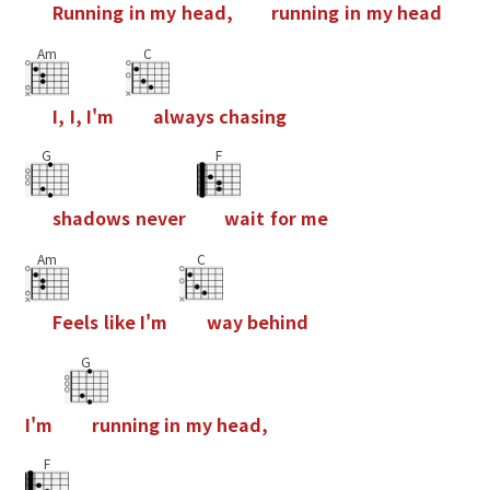
R
u
n
n
i
n
g
i
n
m
y
h
e
a
d
,
r
u
n
n
i
n
g
i
n
m
y
h
e
a
d
Am
C
I
,
I
,
I
'
m
a
l
w
a
y
s
c
h
a
s
i
n
g
G
F
s
h
a
d
o
w
s
n
e
v
e
r
w
a
i
t
f
o
r
m
e
Am
C
F
e
e
l
s
l
i
k
e
I
'
m
w
a
y
b
e
h
i
n
d
G
I
'
m
r
u
n
n
i
n
g
i
n
m
y
h
e
a
d
,
F