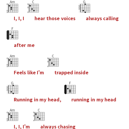
Am
C
G
I
,
I
,
I
h
e
a
r
t
h
o
s
e
v
o
i
c
e
s
a
l
w
a
y
s
c
a
l
l
i
n
g
F
a
f
t
e
r
m
e
Am
C
F
e
e
l
s
l
i
k
e
I
'
m
t
r
a
p
p
e
d
i
n
s
i
d
e
G
F
R
u
n
n
i
n
g
i
n
m
y
h
e
a
d
,
r
u
n
n
i
n
g
i
n
m
y
h
e
a
d
Am
C
I
,
I
,
I
'
m
a
l
w
a
y
s
c
h
a
s
i
n
g