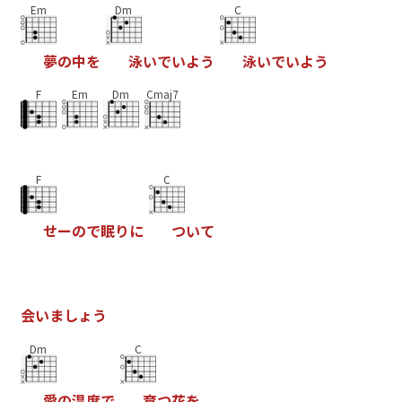
Em
Dm
C
夢
の
中
を
泳
い
で
い
よ
う
泳
い
で
い
よ
う
F
Em
Dm
Cmaj7
F
C
せ
ー
の
で
眠
り
に
つ
い
て
会
い
ま
し
ょ
う
Dm
C
愛
の
温
度
で
育
つ
花
を