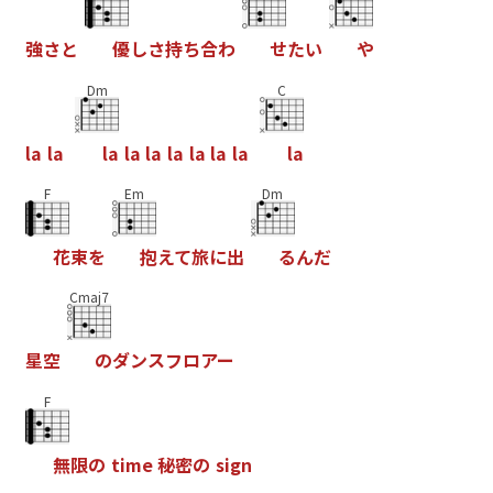
強
さ
と
優
し
さ
持
ち
合
わ
せ
た
い
や
Dm
C
l
a
l
a
l
a
l
a
l
a
l
a
l
a
l
a
l
a
l
a
F
Em
Dm
花
束
を
抱
え
て
旅
に
出
る
ん
だ
Cmaj7
星
空
の
ダ
ン
ス
フ
ロ
ア
ー
F
無
限
の
t
i
m
e
秘
密
の
s
i
g
n