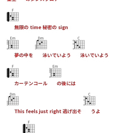
F
無
限
の
t
i
m
e
秘
密
の
s
i
g
n
Em
Dm
C
夢
の
中
を
泳
い
で
い
よ
う
泳
い
で
い
よ
う
F
Em
カ
ー
テ
ン
コ
ー
ル
の
後
に
は
Dm
C
T
h
i
s
f
e
e
l
s
j
u
s
t
r
i
g
h
t
逃
げ
出
そ
う
よ
F