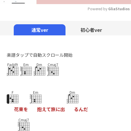
Powered by 
GliaStudios
Mute
通常ver
初心者ver
楽譜タップで自動スクロール開始
Fadd9
Em
Dm
Cmaj7
F
Em
Dm
花
束
を
抱
え
て
旅
に
出
る
ん
だ
Cmaj7