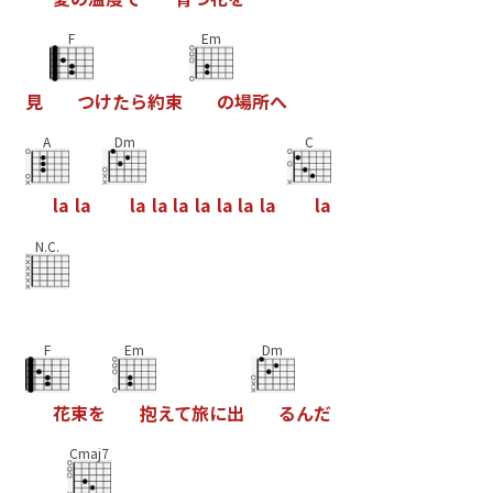
F
Em
見
つ
け
た
ら
約
束
の
場
所
へ
A
Dm
C
l
a
l
a
l
a
l
a
l
a
l
a
l
a
l
a
l
a
l
a
N.C.
F
Em
Dm
花
束
を
抱
え
て
旅
に
出
る
ん
だ
Cmaj7