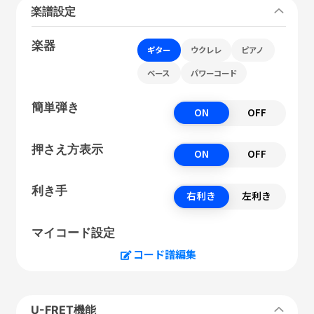
楽譜設定
楽器
ギター
ウクレレ
ピアノ
ベース
パワーコード
簡単弾き
ON
OFF
押さえ方表示
ON
OFF
利き手
右利き
左利き
マイコード設定
コード譜編集
U-FRET機能