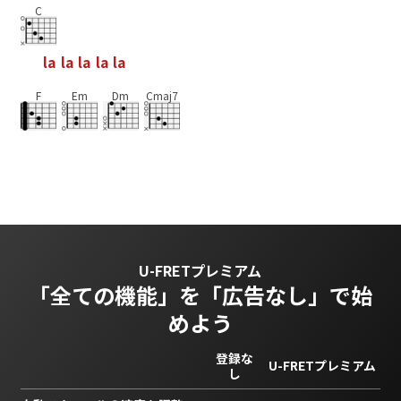
C
l
a
l
a
l
a
l
a
l
a
F
Em
Dm
Cmaj7
U-FRETプレミアム
「全ての機能」を
「広告なし」で始
めよう
登録な
U-FRETプレミアム
し