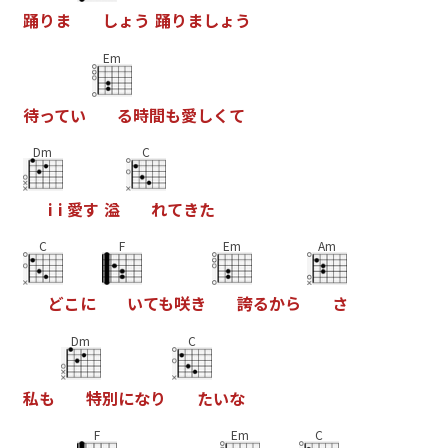
踊
り
ま
し
ょ
う
踊
り
ま
し
ょ
う
Em
待
っ
て
い
る
時
間
も
愛
し
く
て
Dm
C
i
i
愛
す
溢
れ
て
き
た
C
F
Em
Am
ど
こ
に
い
て
も
咲
き
誇
る
か
ら
さ
Dm
C
私
も
特
別
に
な
り
た
い
な
F
Em
C