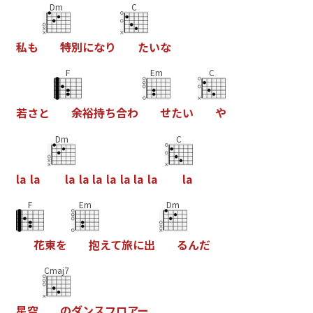
Dm
C
私
も
特
別
に
な
り
た
い
な
F
Em
C
若
さ
と
余
裕
持
ち
合
わ
せ
た
い
や
Dm
C
l
a
l
a
l
a
l
a
l
a
l
a
l
a
l
a
l
a
l
a
F
Em
Dm
花
束
を
抱
え
て
旅
に
出
る
ん
だ
Cmaj7
星
空
の
ダ
ン
ス
フ
ロ
ア
ー