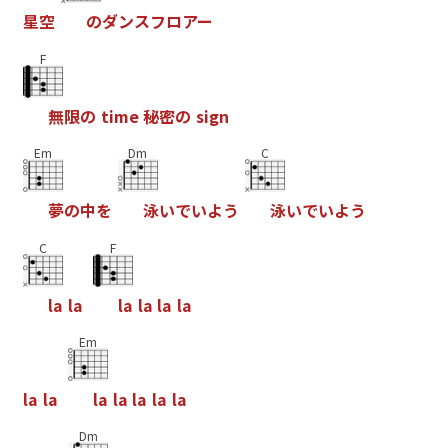
星
空
の
ダ
ン
ス
フ
ロ
ア
ー
F
無
限
の
t
i
m
e
秘
密
の
s
i
g
n
Em
Dm
C
夢
の
中
を
泳
い
で
い
よ
う
泳
い
で
い
よ
う
C
F
l
a
l
a
l
a
l
a
l
a
l
a
Em
l
a
l
a
l
a
l
a
l
a
l
a
l
a
Dm