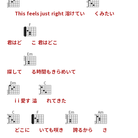
T
h
i
s
f
e
e
l
s
j
u
s
t
r
i
g
h
t
溶
け
て
い
く
み
た
い
F
君
は
ど
こ
君
は
ど
こ
Em
探
し
て
る
時
間
も
き
ら
め
い
て
Dm
C
i
i
愛
す
溢
れ
て
き
た
C
F
Em
Am
ど
こ
に
い
て
も
咲
き
誇
る
か
ら
さ