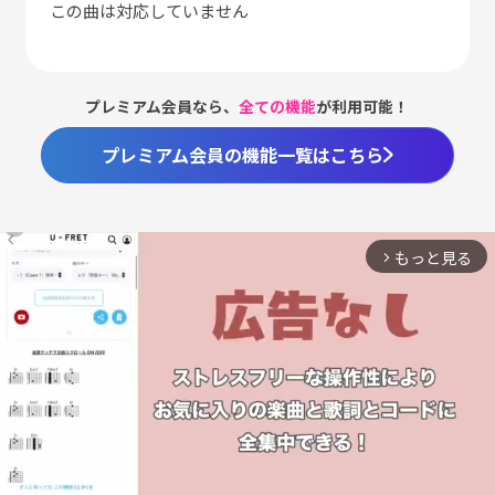
この曲は対応していません
プレミアム会員なら、
全ての機能
が利用可能！
プレミアム会員の機能一覧はこちら
もっと見る
arrow_forward_ios