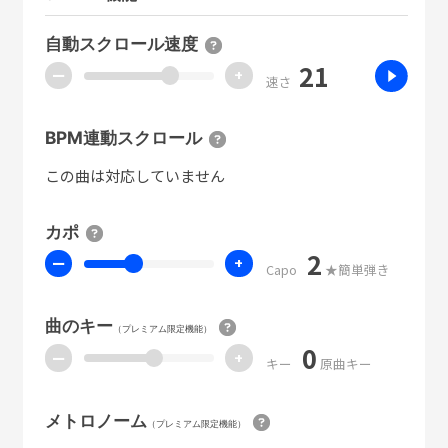
自動スクロール速度
21
ー
+
速さ
BPM連動スクロール
この曲は対応していません
カポ
2
ー
+
Capo
★簡単弾き
曲のキー
（プレミアム限定機能）
0
ー
+
キー
原曲キー
メトロノーム
（プレミアム限定機能）