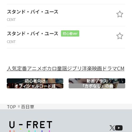
スタンド・バイ・ユース
CENT
スタンド・バイ・ユース
初心者ver
CENT
人気
定番
アニメ
ボカロ
童謡
ジブリ
洋楽
映画
ドラマ
CM
初心者向け
動画プラス
オフィシャル
コード譜
「カポなし」の曲
TOP
百日草