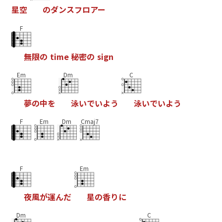
星
空
の
ダ
ン
ス
フ
ロ
ア
ー
F
無
限
の
t
i
m
e
秘
密
の
s
i
g
n
Em
Dm
C
夢
の
中
を
泳
い
で
い
よ
う
泳
い
で
い
よ
う
F
Em
Dm
Cmaj7
F
Em
夜
風
が
運
ん
だ
星
の
香
り
に
Dm
C