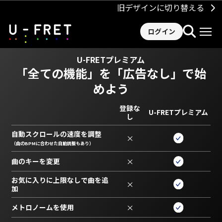
旧デザインに切り替える
ログイン
U-FRETプレミアム
「全ての機能」を
「広告なし」で始
めよう
登録な
U-FRETプレミアム
し
自動スクロールの速度を調整
×
（曲のBPMに合わせた自動調整もあり）
曲のキーを変更
×
お気に入りに上限なしで曲を追
×
加
メトロノームを使用
×