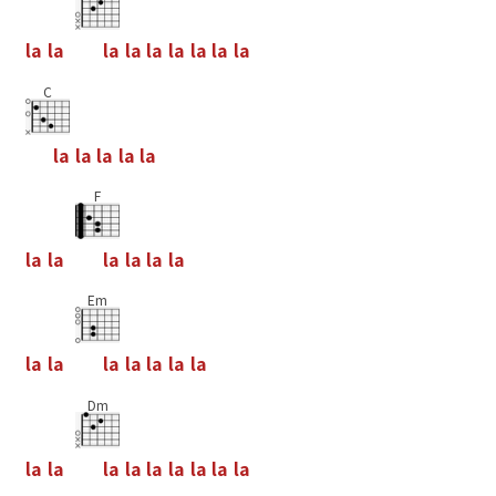
l
a
l
a
l
a
l
a
l
a
l
a
l
a
l
a
l
a
C
l
a
l
a
l
a
l
a
l
a
F
l
a
l
a
l
a
l
a
l
a
l
a
Em
l
a
l
a
l
a
l
a
l
a
l
a
l
a
Dm
l
a
l
a
l
a
l
a
l
a
l
a
l
a
l
a
l
a